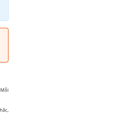
 Mỗi
hắc,