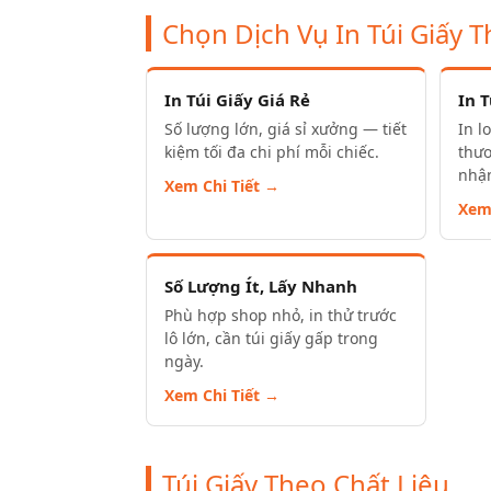
Chọn Dịch Vụ In Túi Giấy 
In Túi Giấy Giá Rẻ
In 
Số lượng lớn, giá sỉ xưởng — tiết
In l
kiệm tối đa chi phí mỗi chiếc.
thư
nhận
Xem Chi Tiết →
Xem
Số Lượng Ít, Lấy Nhanh
Phù hợp shop nhỏ, in thử trước
lô lớn, cần túi giấy gấp trong
ngày.
Xem Chi Tiết →
Túi Giấy Theo Chất Liệu