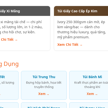
Giấy Xi Măng
Túi Giấy Cao Cấp Ép Kim
 xi măng tái chế — chi phí
Ivory 250-300gsm cán mờ, ép
, số lượng lớn, in 1-2 màu,
kim vàng/bạc — dành cho
 cho hội chợ, sự kiện.
thương hiệu luxury, quà tặng,
mỹ phẩm premium.
Chi Tiết →
Xem Chi Tiết →
ng Dụng
Tết
Túi Trung Thu
Túi Bánh Mì
, số lượng
Đựng hộp bánh, họa tiết
Kraft thực phẩm an toà
truyền thống
thoáng khí
→
Xem →
Xem →