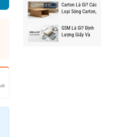
Size Theo Nhu
Carton Là Gì? Các
Cầu Đóng Hàng
Loại Sóng Carton,
Giấy Carton &
Carton Lạnh Từ
GSM Là Gì? Định
A-Z
Lượng Giấy Và
Cách Chọn GSM
Phù Hợp Cho
Từng Loại Hộp
uất