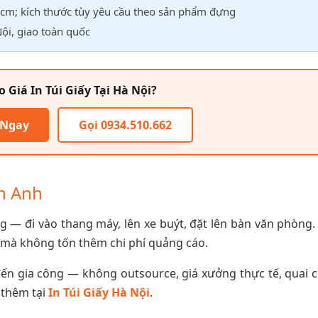
m; kích thước tùy yêu cầu theo sản phẩm đựng
ội, giao toàn quốc
 Giá In Túi Giấy Tại Hà Nội?
 Ngay
Gọi 0934.510.662
An Anh
ng — đi vào thang máy, lên xe buýt, đặt lên bàn văn phòng.
n mà không tốn thêm chi phí quảng cáo.
n đến gia công — không outsource, giá xưởng thực tế, quai c
 thêm tại
In Túi Giấy Hà Nội
.