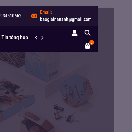
Email:
0934510662
baogiainananh@gmail.com
Tin tổng hợp
Liên hệ
0