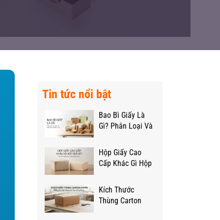
Tin tức nổi bật
Bao Bì Giấy Là
Gì? Phân Loại Và
Ưu Điểm So Với
Bao Bì Khác
Hộp Giấy Cao
Cấp Khác Gì Hộp
Giá Rẻ? So Sánh
Để Chọn Đúng
Kích Thước
Ngân Sách
Thùng Carton
Chuẩn - Bảng Tra