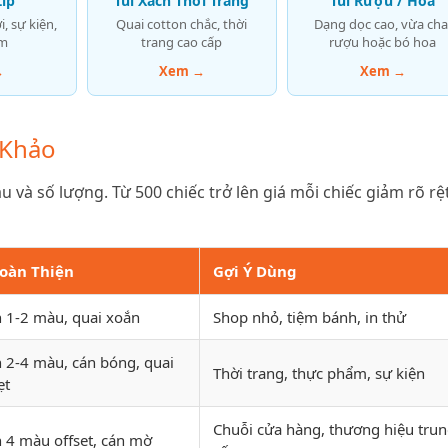
Zip
Túi Xách Thời Trang
Túi Rượu / Hoa
, sự kiện,
Quai cotton chắc, thời
Dạng dọc cao, vừa cha
ệm
trang cao cấp
rượu hoặc bó hoa
→
Xem →
Xem →
 Khảo
u và số lượng. Từ 500 chiếc trở lên giá mỗi chiếc giảm rõ rệt
oàn Thiện
Gợi Ý Dùng
n 1-2 màu, quai xoắn
Shop nhỏ, tiệm bánh, in thử
n 2-4 màu, cán bóng, quai
Thời trang, thực phẩm, sự kiện
ẹt
Chuỗi cửa hàng, thương hiệu tru
n 4 màu offset, cán mờ