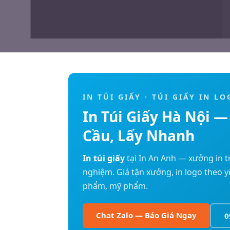
IN TÚI GIẤY · TÚI GIẤY IN L
In Túi Giấy Hà Nội 
Cầu, Lấy Nhanh
In túi giấy
tại In An Anh — xưởng in tr
nghiệm. Giá tận xưởng, in logo theo yê
phẩm, mỹ phẩm.
Chat Zalo — Báo Giá Ngay
0