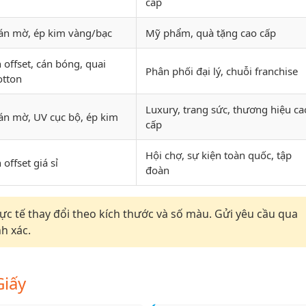
cấp
án mờ, ép kim vàng/bạc
Mỹ phẩm, quà tặng cao cấp
n offset, cán bóng, quai
Phân phối đại lý, chuỗi franchise
otton
Luxury, trang sức, thương hiệu ca
án mờ, UV cục bộ, ép kim
cấp
Hội chợ, sự kiện toàn quốc, tập
n offset giá sỉ
đoàn
ực tế thay đổi theo kích thước và số màu. Gửi yêu cầu qua
h xác.
Giấy