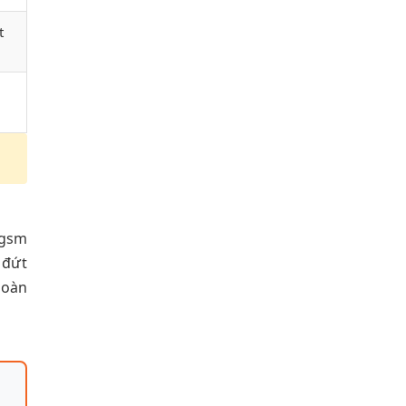
t
0gsm
 đứt
hoàn