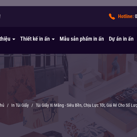
!
Hotline:
 thiệu
Thiết kế in ấn
Mẫu sản phẩm in ấn
Dự án in ấn
chủ
/
In Túi Giấy
/
Túi Giấy Xi Măng - Siêu Bền, Chịu Lực Tốt, Giá Rẻ Cho Số L