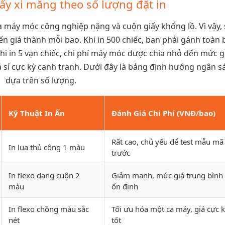
iấy xi măng theo số lượng đặt in
ủa máy móc công nghiệp nặng và cuộn giấy khổng lồ. Vì vậy,
ến giá thành mỗi bao. Khi in 500 chiếc, bạn phải gánh toàn 
i in 5 vạn chiếc, chi phí máy móc được chia nhỏ đến mức 
 sỉ cực kỳ cạnh tranh. Dưới đây là bảng định hướng ngân s
dựa trên số lượng.
Kỹ Thuật In Ấn
Đánh Giá Chi Phí (VNĐ/bao)
Rất cao, chủ yếu để test mẫu mã
In lụa thủ công 1 màu
trước
In flexo dạng cuộn 2
Giảm mạnh, mức giá trung bình
màu
ổn định
In flexo chồng màu sắc
Tối ưu hóa một ca máy, giá cực 
nét
tốt