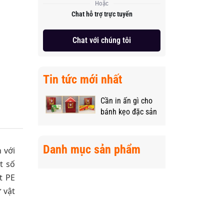
Hoặc
Chat hỗ trợ trực tuyến
Chat với chúng tôi
Tin tức mới nhất
Cần in ấn gì cho
bánh kẹo đặc sản
vùng miền để
“nâng tầm” sản
phẩm?
Danh mục sản phẩm
 với
t số
t PE
 vật