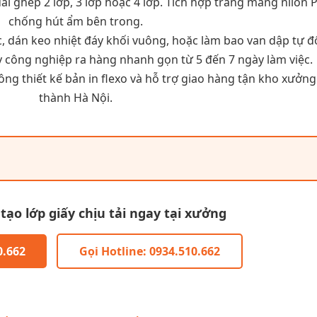
ài ghép 2 lớp, 3 lớp hoặc 4 lớp. Tích hợp tráng màng nilon 
chống hút ẩm bên trong.
, dán keo nhiệt đáy khối vuông, hoặc làm bao van dập tự đ
công nghiệp ra hàng nhanh gọn từ 5 đến 7 ngày làm việc.
ng thiết kế bản in flexo và hỗ trợ giao hàng tận kho xưởng
thành Hà Nội.
ạo lớp giấy chịu tải ngay tại xưởng
0.662
Gọi Hotline: 0934.510.662