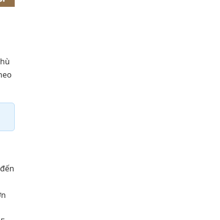
Phù
theo
 đến
ớn