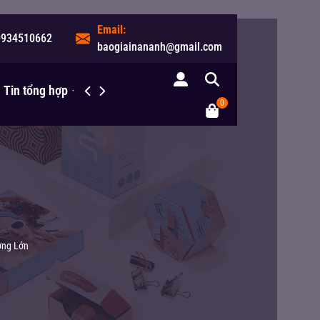
Email:
0934510662
baogiainananh@gmail.com
Tin tổng hợp
Liên hệ
0
ượng Lớn