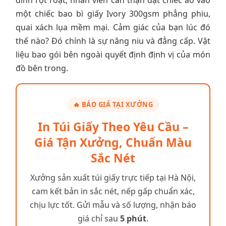
dính rột roạt, nhân viên cẩn thận đặt chiếc áo vào
một chiếc bao bì giấy Ivory 300gsm phẳng phiu,
quai xách lụa mềm mại. Cảm giác của bạn lúc đó
thế nào? Đó chính là sự nâng niu và đẳng cấp. Vật
liệu bao gói bên ngoài quyết định định vị của món
đồ bên trong.
🔥 BÁO GIÁ TẠI XƯỞNG
In Túi Giấy Theo Yêu Cầu –
Giá Tận Xưởng, Chuẩn Màu
Sắc Nét
Xưởng sản xuất túi giấy trực tiếp tại Hà Nội,
cam kết bản in sắc nét, nếp gấp chuẩn xác,
chịu lực tốt. Gửi mẫu và số lượng, nhận báo
giá chỉ sau
5 phút
.