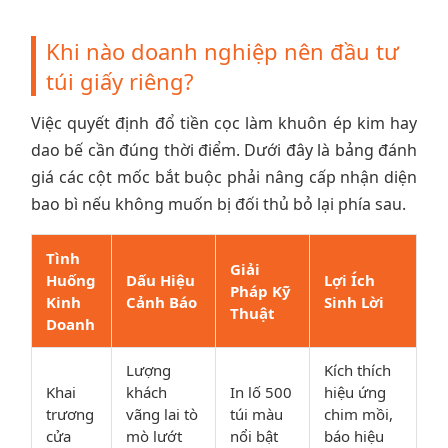
Khi nào doanh nghiệp nên đầu tư
túi giấy riêng?
Việc quyết định đổ tiền cọc làm khuôn ép kim hay
dao bế cần đúng thời điểm. Dưới đây là bảng đánh
giá các cột mốc bắt buộc phải nâng cấp nhận diện
bao bì nếu không muốn bị đối thủ bỏ lại phía sau.
Tình
Giải
Huống
Dấu Hiệu
Lợi Ích
Pháp Kỹ
Kinh
Cảnh Báo
Sinh Lời
Thuật
Doanh
Lượng
Kích thích
Khai
khách
In lố 500
hiệu ứng
trương
vãng lai tò
túi màu
chim mồi,
cửa
mò lướt
nổi bật
báo hiệu