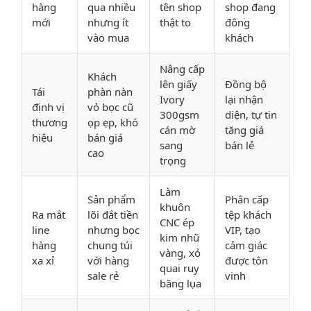
hàng
qua nhiều
tên shop
shop đang
mới
nhưng ít
thật to
đông
vào mua
khách
Nâng cấp
Khách
lên giấy
Đồng bộ
Tái
phàn nàn
Ivory
lại nhận
định vị
vỏ bọc cũ
300gsm
diện, tự tin
thương
ọp ẹp, khó
cán mờ
tăng giá
hiệu
bán giá
sang
bán lẻ
cao
trọng
Làm
Sản phẩm
Phân cấp
khuôn
Ra mắt
lõi đắt tiền
tệp khách
CNC ép
line
nhưng bọc
VIP, tạo
kim nhũ
hàng
chung túi
cảm giác
vàng, xỏ
xa xỉ
với hàng
được tôn
quai ruy
sale rẻ
vinh
băng lụa