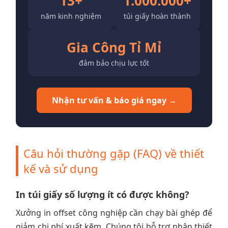
13+
1.000.000+
năm kinh nghiệm
túi giấy hoàn thành
Gia Công Tỉ Mỉ
đảm bảo chịu lực tốt
Nhận tư vấn & báo giá ngay →
Câu hỏi thường gặp (FAQ) về thiết
kế và sử dụng
In túi giấy số lượng ít có được không?
Xưởng in offset công nghiệp cần chạy bài ghép để
giảm chi phí xuất kẽm. Chúng tôi hỗ trợ nhận thiết