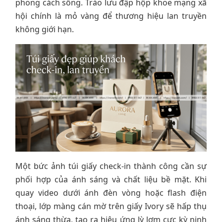
phong cách sống. Trào lưu đập hộp khoe mạng xã
hội chính là mỏ vàng để thương hiệu lan truyền
không giới hạn.
Một bức ảnh túi giấy check-in thành công cần sự
phối hợp của ánh sáng và chất liệu bề mặt. Khi
quay video dưới ánh đèn vòng hoặc flash điện
thoại, lớp màng cán mờ trên giấy Ivory sẽ hấp thụ
ánh sáng thừa, tạo ra hiệu ứng lỳ lợm cực kỳ nịnh