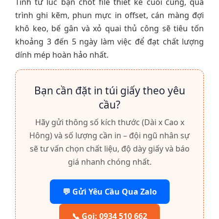
Tính từ lúc bạn chốt file thiết kế cuối cùng, quá
trình ghi kẽm, phun mực in offset, cán màng đợi
khô keo, bế gân và xỏ quai thủ công sẽ tiêu tốn
khoảng 3 đến 5 ngày làm việc để đạt chất lượng
dính mép hoàn hảo nhất.
Bạn cần đặt in túi giấy theo yêu
cầu?
Hãy gửi thông số kích thước (Dài x Cao x
Hông) và số lượng cần in – đội ngũ nhân sự
sẽ tư vấn chọn chất liệu, độ dày giấy và báo
giá nhanh chóng nhất.
💬 Gửi Yêu Cầu Qua Zalo
📞 Gọi: 0934 510 662