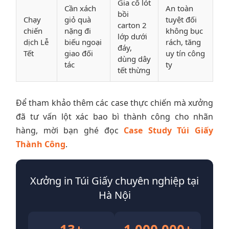
Gia cố lót
Cần xách
An toàn
bồi
Chạy
giỏ quà
tuyệt đối
carton 2
chiến
nặng đi
không bục
lớp dưới
dịch Lễ
biếu ngoại
rách, tăng
đáy,
Tết
giao đối
uy tín công
dùng dây
tác
ty
tết thừng
Để tham khảo thêm các case thực chiến mà xưởng
đã tư vấn lột xác bao bì thành công cho nhãn
hàng, mời bạn ghé đọc
Case Study Túi Giấy
Thành Công
.
Xưởng in Túi Giấy chuyên nghiệp tại
Hà Nội