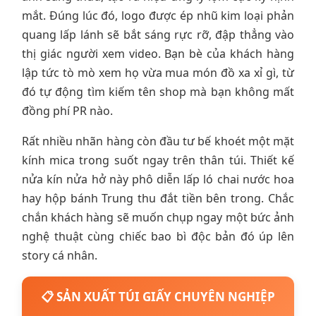
mắt. Đúng lúc đó, logo được ép nhũ kim loại phản
quang lấp lánh sẽ bắt sáng rực rỡ, đập thẳng vào
thị giác người xem video. Bạn bè của khách hàng
lập tức tò mò xem họ vừa mua món đồ xa xỉ gì, từ
đó tự động tìm kiếm tên shop mà bạn không mất
đồng phí PR nào.
Rất nhiều nhãn hàng còn đầu tư bế khoét một mặt
kính mica trong suốt ngay trên thân túi. Thiết kế
nửa kín nửa hở này phô diễn lấp ló chai nước hoa
hay hộp bánh Trung thu đắt tiền bên trong. Chắc
chắn khách hàng sẽ muốn chụp ngay một bức ảnh
nghệ thuật cùng chiếc bao bì độc bản đó úp lên
story cá nhân.
📋 SẢN XUẤT TÚI GIẤY CHUYÊN NGHIỆP