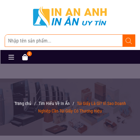
0
Trang chủ
/
Tìm Hiểu Về In Ấn
/
Túi Giấy Là Gì? Vì Sao Doanh
Nghiệp Cần Túi Giấy Có Thương Hiệu