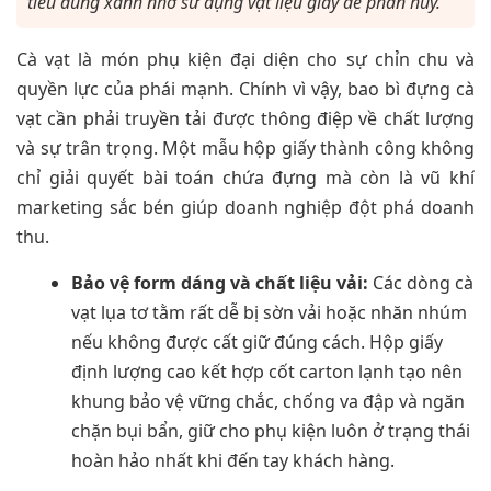
tiêu dùng xanh nhờ sử dụng vật liệu giấy dễ phân hủy.
Cà vạt là món phụ kiện đại diện cho sự chỉn chu và
quyền lực của phái mạnh. Chính vì vậy, bao bì đựng cà
vạt cần phải truyền tải được thông điệp về chất lượng
và sự trân trọng. Một mẫu hộp giấy thành công không
chỉ giải quyết bài toán chứa đựng mà còn là vũ khí
marketing sắc bén giúp doanh nghiệp đột phá doanh
thu.
Bảo vệ form dáng và chất liệu vải:
Các dòng cà
vạt lụa tơ tằm rất dễ bị sờn vải hoặc nhăn nhúm
nếu không được cất giữ đúng cách. Hộp giấy
định lượng cao kết hợp cốt carton lạnh tạo nên
khung bảo vệ vững chắc, chống va đập và ngăn
chặn bụi bẩn, giữ cho phụ kiện luôn ở trạng thái
hoàn hảo nhất khi đến tay khách hàng.