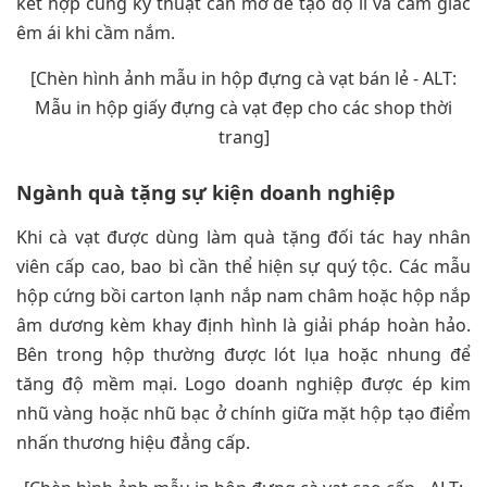
kết hợp cùng kỹ thuật cán mờ để tạo độ lì và cảm giác
êm ái khi cầm nắm.
[Chèn hình ảnh mẫu in hộp đựng cà vạt bán lẻ - ALT:
Mẫu in hộp giấy đựng cà vạt đẹp cho các shop thời
trang]
Ngành quà tặng sự kiện doanh nghiệp
Khi cà vạt được dùng làm quà tặng đối tác hay nhân
viên cấp cao, bao bì cần thể hiện sự quý tộc. Các mẫu
hộp cứng bồi carton lạnh nắp nam châm hoặc hộp nắp
âm dương kèm khay định hình là giải pháp hoàn hảo.
Bên trong hộp thường được lót lụa hoặc nhung để
tăng độ mềm mại. Logo doanh nghiệp được ép kim
nhũ vàng hoặc nhũ bạc ở chính giữa mặt hộp tạo điểm
nhấn thương hiệu đẳng cấp.