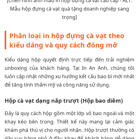
[Chèn hình ảnh mẫu in hộp đựng cà vạt cao cấp - ALT:
Mẫu hộp đựng cà vạt quà tặng doanh nghiệp sang
trọng]
Phân loại in hộp đựng cà vạt theo
kiểu dáng và quy cách đóng mở
Kiểu dáng hộp quyết định trực tiếp đến trải nghiệm
unboxing của khách hàng. Tại In An Anh, chúng tôi
luôn cập nhật những xu hướng kết cấu bao bì mới nhất
để tăng tính thẩm mỹ và công năng sử dụng.
Hộp cà vạt dạng nắp trượt (Hộp bao diêm)
Đây là quy cách hộp gồm một lớp vỏ bao ngoài và một
khay kéo bên trong. Thiết kế này mang lại cảm giác
khám phá thú vị cho người nhận. Hộp trượt thường có
dây ruy băng nhỏ ở đầu khay để khách hàng dễ dàng