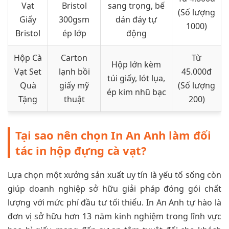
Vạt
Bristol
sang trọng, bế
(Số lượng
Giấy
300gsm
dán đáy tự
1000)
Bristol
ép lớp
động
Hộp Cà
Carton
Từ
Hộp lớn kèm
Vạt Set
lạnh bồi
45.000đ
túi giấy, lót lụa,
Quà
giấy mỹ
(Số lượng
ép kim nhũ bạc
Tặng
thuật
200)
Tại sao nên chọn In An Anh làm đối
tác in hộp đựng cà vạt?
Lựa chọn một xưởng sản xuất uy tín là yếu tố sống còn
giúp doanh nghiệp sở hữu giải pháp đóng gói chất
lượng với mức phí đầu tư tối thiểu. In An Anh tự hào là
đơn vị sở hữu hơn 13 năm kinh nghiệm trong lĩnh vực