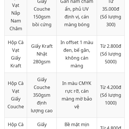
Giấy
Gắn nam châm
Từ
Vạt
Couche
ẩn, phủ UV
35.000đ
Nắp
150gsm
định vị, cán
(Số lượng
Nam
bồi cứng
màng bóng
300)
Châm
Hộp Cà
In offset 1 màu
Giấy Kraft
Từ 2.800đ
Vạt
đen, bế gân,
Nhật
(Số lượng
Giấy
không cán
280gsm
5000)
Kraft
màng
Giấy
Hộp Cà
In màu CMYK
Couche
Từ 4.200đ
Vạt
rực rỡ, cán
350gsm
(Số lượng
Giấy
màng mờ bảo
định
1000)
Couche
vệ
lượng cao
Hộp Cà
Giấy
Bề mặt mịn
Từ 4.800đ