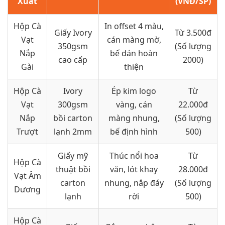
Xuất
(VNĐ/SP)
Hộp Cà
In offset 4 màu,
Giấy Ivory
Từ 3.500đ
Vạt
cán màng mờ,
350gsm
(Số lượng
Nắp
bế dán hoàn
cao cấp
2000)
Gài
thiện
Hộp Cà
Ivory
Ép kim logo
Từ
Vạt
300gsm
vàng, cán
22.000đ
Nắp
bồi carton
màng nhung,
(Số lượng
Trượt
lạnh 2mm
bế định hình
500)
Giấy mỹ
Thúc nổi hoa
Từ
Hộp Cà
thuật bồi
văn, lót khay
28.000đ
Vạt Âm
carton
nhung, nắp đáy
(Số lượng
Dương
lạnh
rời
500)
Hộp Cà