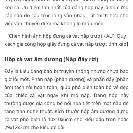
kéo ra. Ưu điểm lớn nhất của dáng hộp này là độ cứng
cáp cao do cấu trúc lồng vào nhau, rất thích hợp cho
việc vận chuyển đi xa mà không lo móp méo.
[Chèn hình ảnh hộp đựng cà vạt nắp trượt - ALT: Quy
cách gia công hộp giấy đựng cà vạt nắp trượt tinh xảo]
Hộp cà vạt âm dương (Nắp đáy rời)
Đây là kiểu dáng bao bì truyền thống nhưng chưa bao
giờ lỗi mốt. Phần nắp (phần dương) và phần đáy (phần
âm) tách rời hoàn toàn, giúp phô diễn toàn bộ vẻ đẹp
của chiếc cà vạt ngay khi mở nắp. Dáng hộp này
thường được gia công bế nổi họa tiết trên mặt nắp để
tăng tính nghệ thuật. Kích thước hộp âm dương đựng
cà vạt phổ biến là 10x10x6cm cho kiểu gấp tròn hoặc
29x12x3cm cho kiểu để dài.