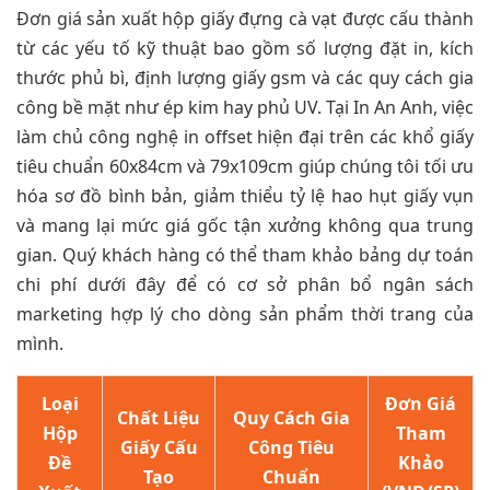
Đơn giá sản xuất hộp giấy đựng cà vạt được cấu thành
từ các yếu tố kỹ thuật bao gồm số lượng đặt in, kích
thước phủ bì, định lượng giấy gsm và các quy cách gia
công bề mặt như ép kim hay phủ UV. Tại In An Anh, việc
làm chủ công nghệ in offset hiện đại trên các khổ giấy
tiêu chuẩn 60x84cm và 79x109cm giúp chúng tôi tối ưu
hóa sơ đồ bình bản, giảm thiểu tỷ lệ hao hụt giấy vụn
và mang lại mức giá gốc tận xưởng không qua trung
gian. Quý khách hàng có thể tham khảo bảng dự toán
chi phí dưới đây để có cơ sở phân bổ ngân sách
marketing hợp lý cho dòng sản phẩm thời trang của
mình.
Loại
Đơn Giá
Chất Liệu
Quy Cách Gia
Hộp
Tham
Giấy Cấu
Công Tiêu
Đề
Khảo
Tạo
Chuẩn