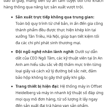
bao bì giấy, mang đến sự an tâm tuyệt đối cho khách
hàng thông qua năng lực sản xuất vượt trội.
Sản xuất trực tiếp không qua trung gian:
Toàn bộ quy trình từ chế bản, in ấn đến gia công
thành phẩm đều được thực hiện khép kín tại
xưởng Tân Triều, Hà Nội, giúp bạn tiết kiệm tối
đa các chi phí phát sinh thương mại.
Đội ngũ nghệ nhân lành nghề:
Dưới sự dẫn
dắt của CEO Ngô Tâm, các kỹ thuật viên tại In An
Anh am hiểu sâu sắc về độ thấm mực trên từng
loại giấy và cách xử lý đường bế sắc nét, đảm
bảo hộp không bị gãy thớ giấy khi gấp.
Trang thiết bị hiện đại:
Hệ thống máy in Offset
Heidelberg và máy in nhanh kỹ thuật số đáp ứng
mọi quy mô đơn hàng, từ số lượng ít lấy ngay
đến sản xuất đại trà hàng vạn sản phẩm.