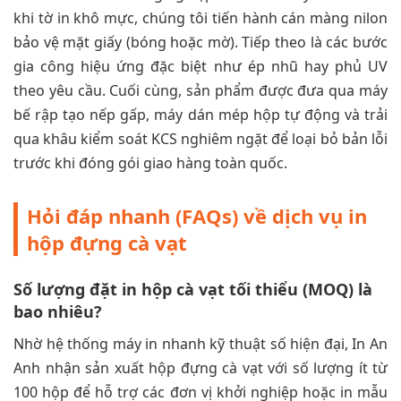
khi tờ in khô mực, chúng tôi tiến hành cán màng nilon
bảo vệ mặt giấy (bóng hoặc mờ). Tiếp theo là các bước
gia công hiệu ứng đặc biệt như ép nhũ hay phủ UV
theo yêu cầu. Cuối cùng, sản phẩm được đưa qua máy
bế rập tạo nếp gấp, máy dán mép hộp tự động và trải
qua khâu kiểm soát KCS nghiêm ngặt để loại bỏ bản lỗi
trước khi đóng gói giao hàng toàn quốc.
Hỏi đáp nhanh (FAQs) về dịch vụ in
hộp đựng cà vạt
Số lượng đặt in hộp cà vạt tối thiểu (MOQ) là
bao nhiêu?
Nhờ hệ thống máy in nhanh kỹ thuật số hiện đại, In An
Anh nhận sản xuất hộp đựng cà vạt với số lượng ít từ
100 hộp để hỗ trợ các đơn vị khởi nghiệp hoặc in mẫu