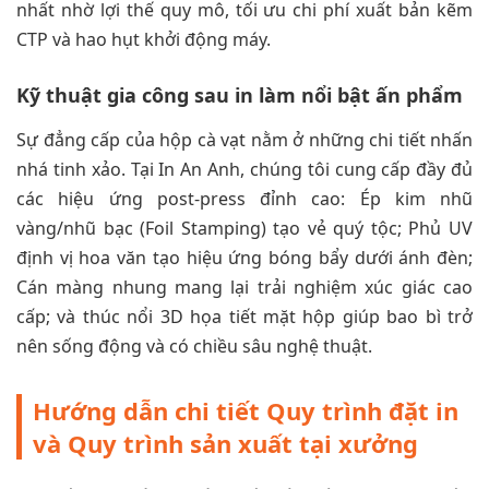
nhất nhờ lợi thế quy mô, tối ưu chi phí xuất bản kẽm
CTP và hao hụt khởi động máy.
Kỹ thuật gia công sau in làm nổi bật ấn phẩm
Sự đẳng cấp của hộp cà vạt nằm ở những chi tiết nhấn
nhá tinh xảo. Tại In An Anh, chúng tôi cung cấp đầy đủ
các hiệu ứng post-press đỉnh cao: Ép kim nhũ
vàng/nhũ bạc (Foil Stamping) tạo vẻ quý tộc; Phủ UV
định vị hoa văn tạo hiệu ứng bóng bẩy dưới ánh đèn;
Cán màng nhung mang lại trải nghiệm xúc giác cao
cấp; và thúc nổi 3D họa tiết mặt hộp giúp bao bì trở
nên sống động và có chiều sâu nghệ thuật.
Hướng dẫn chi tiết Quy trình đặt in
và Quy trình sản xuất tại xưởng