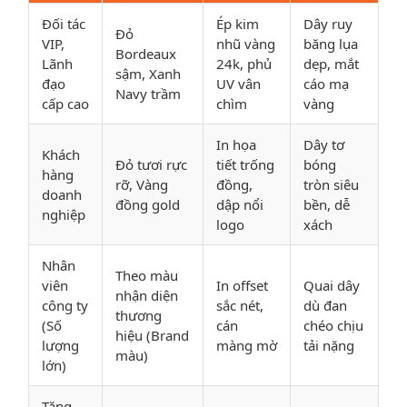
Đối tác
Ép kim
Dây ruy
Đỏ
VIP,
nhũ vàng
băng lụa
Bordeaux
Lãnh
24k, phủ
dẹp, mắt
sậm, Xanh
đạo
UV vân
cáo mạ
Navy trầm
cấp cao
chìm
vàng
In họa
Dây tơ
Khách
Đỏ tươi rực
tiết trống
bóng
hàng
rỡ, Vàng
đồng,
tròn siêu
doanh
đồng gold
dập nổi
bền, dễ
nghiệp
logo
xách
Nhân
Theo màu
viên
In offset
Quai dây
nhận diện
công ty
sắc nét,
dù đan
thương
(Số
cán
chéo chịu
hiệu (Brand
lượng
màng mờ
tải nặng
màu)
lớn)
Tặng