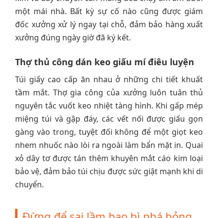
một mái nhà. Bất kỳ sự cố nào cũng được giám
đốc xưởng xử lý ngay tại chỗ, đảm bảo hàng xuất
xưởng đúng ngày giờ đã ký kết.
Thợ thủ công dán keo giấu mí điêu luyện
Túi giấy cao cấp ăn nhau ở những chi tiết khuất
tầm mắt. Thợ gia công của xưởng luôn tuân thủ
nguyên tắc vuốt keo nhiệt tàng hình. Khi gấp mép
miệng túi và gập đáy, các vết nối được giấu gọn
gàng vào trong, tuyệt đối không để một giọt keo
nhem nhuốc nào lòi ra ngoài làm bẩn mặt in. Quai
xỏ dây tơ được tán thêm khuyên mắt cáo kim loại
bảo vệ, đảm bảo túi chịu được sức giật mạnh khi di
chuyển.
Đừng để sai lầm bao bì phá hỏng