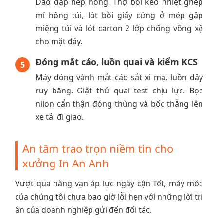
Dao dập nếp hông. Thợ bôi keo nhiệt ghép
mí hông túi, lót bồi giấy cứng ở mép gập
miệng túi và lót carton 2 lớp chống võng xệ
cho mặt đáy.
Đóng mắt cáo, luồn quai và kiểm KCS
5
Máy đóng vành mắt cáo sắt xi mạ, luồn dây
ruy băng. Giật thử quai test chịu lực. Bọc
nilon cẩn thận đóng thùng và bốc thẳng lên
xe tải đi giao.
An tâm trao trọn niềm tin cho
xưởng In An Anh
Vượt qua hàng vạn áp lực ngày cận Tết, máy móc
của chúng tôi chưa bao giờ lỗi hẹn với những lời tri
ân của doanh nghiệp gửi đến đối tác.