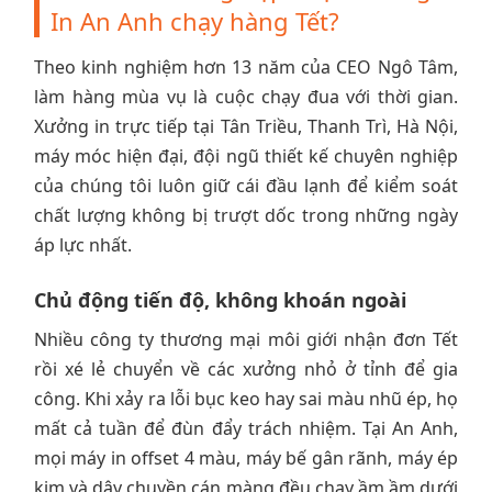
In An Anh chạy hàng Tết?
Theo kinh nghiệm hơn 13 năm của CEO Ngô Tâm,
làm hàng mùa vụ là cuộc chạy đua với thời gian.
Xưởng in trực tiếp tại Tân Triều, Thanh Trì, Hà Nội,
máy móc hiện đại, đội ngũ thiết kế chuyên nghiệp
của chúng tôi luôn giữ cái đầu lạnh để kiểm soát
chất lượng không bị trượt dốc trong những ngày
áp lực nhất.
Chủ động tiến độ, không khoán ngoài
Nhiều công ty thương mại môi giới nhận đơn Tết
rồi xé lẻ chuyển về các xưởng nhỏ ở tỉnh để gia
công. Khi xảy ra lỗi bục keo hay sai màu nhũ ép, họ
mất cả tuần để đùn đẩy trách nhiệm. Tại An Anh,
mọi máy in offset 4 màu, máy bế gân rãnh, máy ép
kim và dây chuyền cán màng đều chạy ầm ầm dưới