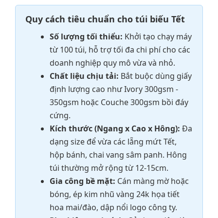
Quy cách tiêu chuẩn cho túi biếu Tết
Số lượng tối thiểu:
Khởi tạo chạy máy
từ 100 túi, hỗ trợ tối đa chi phí cho các
doanh nghiệp quy mô vừa và nhỏ.
Chất liệu chịu tải:
Bắt buộc dùng giấy
định lượng cao như Ivory 300gsm -
350gsm hoặc Couche 300gsm bồi đáy
cứng.
Kích thước (Ngang x Cao x Hông):
Đa
dạng size để vừa các lẵng mứt Tết,
hộp bánh, chai vang sâm panh. Hông
túi thường mở rộng từ 12-15cm.
Gia công bề mặt:
Cán màng mờ hoặc
bóng, ép kim nhũ vàng 24k họa tiết
hoa mai/đào, dập nổi logo công ty.