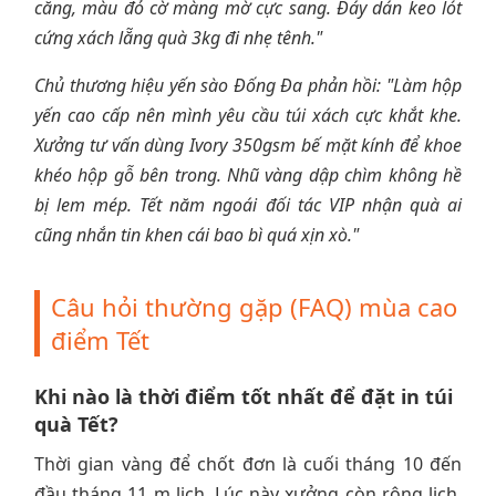
căng, màu đỏ cờ màng mờ cực sang. Đáy dán keo lót
cứng xách lẵng quà 3kg đi nhẹ tênh."
Chủ thương hiệu yến sào Đống Đa phản hồi: "Làm hộp
yến cao cấp nên mình yêu cầu túi xách cực khắt khe.
Xưởng tư vấn dùng Ivory 350gsm bế mặt kính để khoe
khéo hộp gỗ bên trong. Nhũ vàng dập chìm không hề
bị lem mép. Tết năm ngoái đối tác VIP nhận quà ai
cũng nhắn tin khen cái bao bì quá xịn xò."
Câu hỏi thường gặp (FAQ) mùa cao
điểm Tết
Khi nào là thời điểm tốt nhất để đặt in túi
quà Tết?
Thời gian vàng để chốt đơn là cuối tháng 10 đến
đầu tháng 11 m lịch. Lúc này xưởng còn rộng lịch,