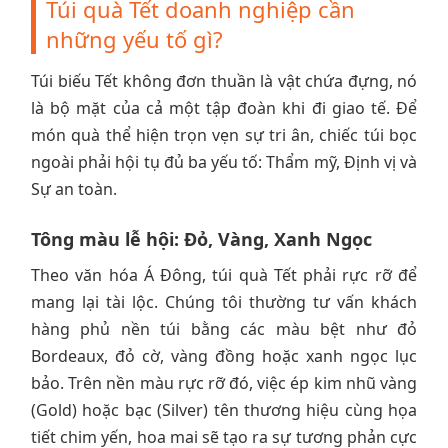
Túi quà Tết doanh nghiệp cần
những yếu tố gì?
Túi biếu Tết không đơn thuần là vật chứa đựng, nó
là bộ mặt của cả một tập đoàn khi đi giao tế. Để
món quà thể hiện trọn vẹn sự tri ân, chiếc túi bọc
ngoài phải hội tụ đủ ba yếu tố: Thẩm mỹ, Định vị và
Sự an toàn.
Tông màu lễ hội: Đỏ, Vàng, Xanh Ngọc
Theo văn hóa Á Đông, túi quà Tết phải rực rỡ để
mang lại tài lộc. Chúng tôi thường tư vấn khách
hàng phủ nền túi bằng các màu bệt như đỏ
Bordeaux, đỏ cờ, vàng đồng hoặc xanh ngọc lục
bảo. Trên nền màu rực rỡ đó, việc ép kim nhũ vàng
(Gold) hoặc bạc (Silver) tên thương hiệu cùng họa
tiết chim yến, hoa mai sẽ tạo ra sự tương phản cực