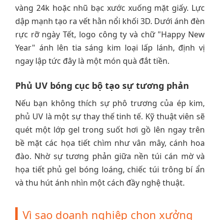
vàng 24k hoặc nhũ bạc xước xuống mặt giấy. Lực
dập mạnh tạo ra vết hằn nổi khối 3D. Dưới ánh đèn
rực rỡ ngày Tết, logo công ty và chữ "Happy New
Year" ánh lên tia sáng kim loại lấp lánh, định vị
ngay lập tức đây là một món quà đắt tiền.
Phủ UV bóng cục bộ tạo sự tương phản
Nếu bạn không thích sự phô trương của ép kim,
phủ UV là một sự thay thế tinh tế. Kỹ thuật viên sẽ
quét một lớp gel trong suốt hơi gồ lên ngay trên
bề mặt các họa tiết chìm như vân mây, cánh hoa
đào. Nhờ sự tương phản giữa nền túi cán mờ và
họa tiết phủ gel bóng loáng, chiếc túi trông bí ẩn
và thu hút ánh nhìn một cách đầy nghệ thuật.
Vì sao doanh nghiệp chọn xưởng