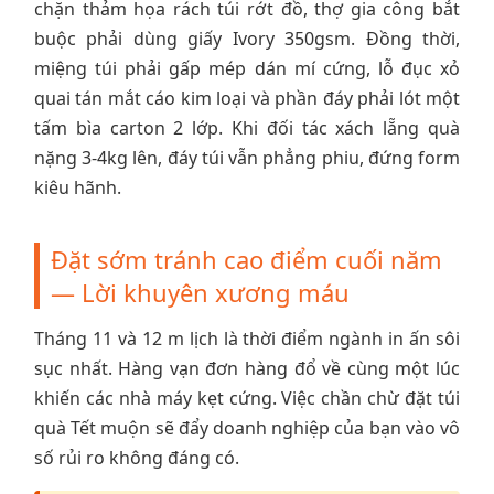
chặn thảm họa rách túi rớt đồ, thợ gia công bắt
buộc phải dùng giấy Ivory 350gsm. Đồng thời,
miệng túi phải gấp mép dán mí cứng, lỗ đục xỏ
quai tán mắt cáo kim loại và phần đáy phải lót một
tấm bìa carton 2 lớp. Khi đối tác xách lẵng quà
nặng 3-4kg lên, đáy túi vẫn phẳng phiu, đứng form
kiêu hãnh.
Đặt sớm tránh cao điểm cuối năm
— Lời khuyên xương máu
Tháng 11 và 12 m lịch là thời điểm ngành in ấn sôi
sục nhất. Hàng vạn đơn hàng đổ về cùng một lúc
khiến các nhà máy kẹt cứng. Việc chần chừ đặt túi
quà Tết muộn sẽ đẩy doanh nghiệp của bạn vào vô
số rủi ro không đáng có.