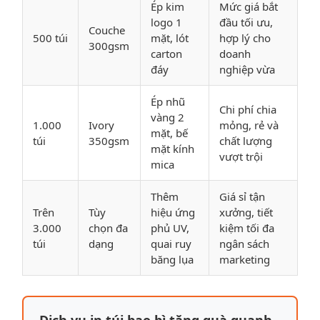
Ép kim
Mức giá bắt
logo 1
đầu tối ưu,
Couche
500 túi
mặt, lót
hợp lý cho
300gsm
carton
doanh
đáy
nghiệp vừa
Ép nhũ
Chi phí chia
vàng 2
1.000
Ivory
mỏng, rẻ và
mặt, bế
túi
350gsm
chất lượng
mặt kính
vượt trội
mica
Thêm
Giá sỉ tận
Trên
Tùy
hiệu ứng
xưởng, tiết
3.000
chọn đa
phủ UV,
kiệm tối đa
túi
dạng
quai ruy
ngân sách
băng lụa
marketing