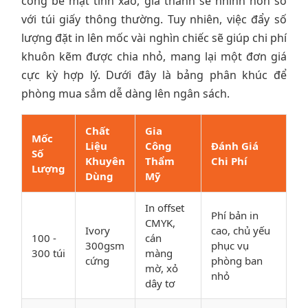
công bề mặt tinh xảo, giá thành sẽ nhỉnh hơn so
với túi giấy thông thường. Tuy nhiên, việc đẩy số
lượng đặt in lên mốc vài nghìn chiếc sẽ giúp chi phí
khuôn kẽm được chia nhỏ, mang lại một đơn giá
cực kỳ hợp lý. Dưới đây là bảng phân khúc để
phòng mua sắm dễ dàng lên ngân sách.
Chất
Gia
Mốc
Liệu
Công
Đánh Giá
Số
Khuyên
Thẩm
Chi Phí
Lượng
Dùng
Mỹ
In offset
Phí bản in
CMYK,
Ivory
cao, chủ yếu
100 -
cán
300gsm
phục vụ
300 túi
màng
cứng
phòng ban
mờ, xỏ
nhỏ
dây tơ