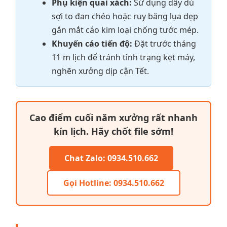
Phụ kiện quai xách:
Sử dụng dây dù
sợi to đan chéo hoặc ruy băng lụa dẹp
gắn mắt cáo kim loại chống tước mép.
Khuyến cáo tiến độ:
Đặt trước tháng
11 m lịch để tránh tình trạng kẹt máy,
nghẽn xưởng dịp cận Tết.
Cao điểm cuối năm xưởng rất nhanh
kín lịch. Hãy chốt file sớm!
Chat Zalo: 0934.510.662
Gọi Hotline: 0934.510.662