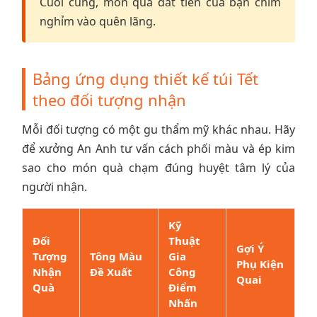
Cuối cùng, món quà đắt tiền của bạn chìm
nghỉm vào quên lãng.
Bảng ứng dụng thiết kế túi Tết
theo đối tượng nhận
Mỗi đối tượng có một gu thẩm mỹ khác nhau. Hãy
để xưởng An Anh tư vấn cách phối màu và ép kim
sao cho món quà chạm đúng huyệt tâm lý của
người nhận.
Kỹ
Đối
Thuật
Gợi Ý
Tượng
Tông Màu
Gia
Phụ Kiện
Nhận
Đề Xuất
Công
Quai
Quà
Điểm
Nhấn