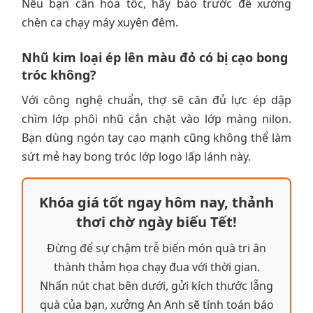
Nếu bạn cần hỏa tốc, hãy báo trước để xưởng
chèn ca chạy máy xuyên đêm.
Nhũ kim loại ép lên màu đỏ có bị cạo bong
tróc không?
Với công nghệ chuẩn, thợ sẽ căn đủ lực ép dập
chìm lớp phôi nhũ cắn chặt vào lớp màng nilon.
Bạn dùng ngón tay cạo mạnh cũng không thể làm
sứt mẻ hay bong tróc lớp logo lấp lánh này.
Khóa giá tốt ngay hôm nay, thảnh
thơi chờ ngày biếu Tết!
Đừng để sự chậm trễ biến món quà tri ân
thành thảm họa chạy đua với thời gian.
Nhấn nút chat bên dưới, gửi kích thước lẵng
quà của bạn, xưởng An Anh sẽ tính toán báo