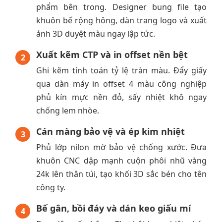
phẩm bên trong. Designer bung file tạo
khuôn bế rộng hông, dàn trang logo và xuất
ảnh 3D duyệt màu ngay lập tức.
Xuất kẽm CTP và in offset nền bệt
2
Ghi kẽm tính toán tỷ lệ tràn màu. Đẩy giấy
qua dàn máy in offset 4 màu công nghiệp
phủ kín mực nền đỏ, sấy nhiệt khô ngay
chống lem nhòe.
Cán màng bảo vệ và ép kim nhiệt
3
Phủ lớp nilon mờ bảo vệ chống xước. Đưa
khuôn CNC dập mạnh cuộn phôi nhũ vàng
24k lên thân túi, tạo khối 3D sắc bén cho tên
công ty.
Bế gân, bồi đáy và dán keo giấu mí
4