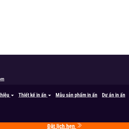
om
thiệu
Thiết kế in ấn
Mẫu sản phẩm in ấn
Dự án in ấn
Đặt lịch hẹn