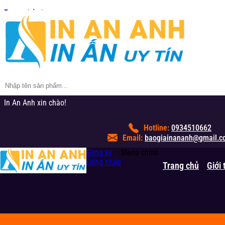
Trang chủ
/
In phong bì
/
In Bao Thư A4 Giá Rẻ - Đựng Tài Liệu, Hồ Sơ, Thiết Kế Mẫu Công Ty
Còn hàng
In An Anh xin chào!
Hotline:
0934510662
Email:
baogiainananh@gmail.c
Đăng ký
Menu chính
Đăng nhập
Trang chủ
Giới 