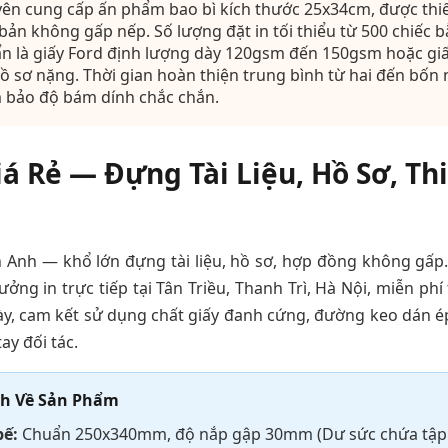
yên cung cấp ấn phẩm bao bì kích thước 25x34cm, được thi
 bản không gấp nếp. Số lượng đặt in tối thiểu từ 500 chiếc 
uẩn là giấy Ford định lượng dày 120gsm đến 150gsm hoặc g
 hồ sơ nặng. Thời gian hoàn thiện trung bình từ hai đến bốn
 bảo độ bám dính chắc chắn.
iá Rẻ — Đựng Tài Liệu, Hồ Sơ, T
An Anh — khổ lớn đựng tài liệu, hồ sơ, hợp đồng không gấp
Xưởng in trực tiếp tại Tân Triều, Thanh Trì, Hà Nội, miễn phí 
ày, cam kết sử dụng chất giấy đanh cứng, đường keo dán ép
ay đối tác.
nh Về Sản Phẩm
bế:
Chuẩn 250x340mm, độ nắp gập 30mm (Dư sức chứa tập 