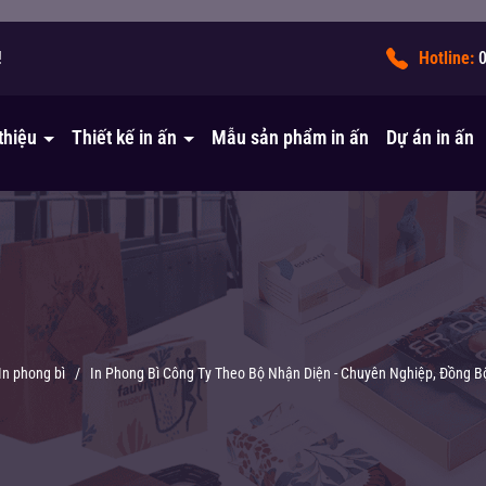
!
Hotline:
 thiệu
Thiết kế in ấn
Mẫu sản phẩm in ấn
Dự án in ấn
In phong bì
/
In Phong Bì Công Ty Theo Bộ Nhận Diện - Chuyên Nghiệp, Đồng 