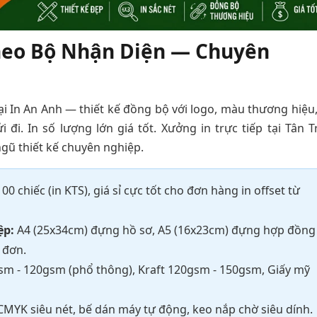
Theo Bộ Nhận Diện — Chuyên
i In An Anh — thiết kế đồng bộ với logo, màu thương hiệu,
i. In số lượng lớn giá tốt. Xưởng in trực tiếp tại Tân Tr
ngũ thiết kế chuyên nghiệp.
00 chiếc (in KTS), giá sỉ cực tốt cho đơn hàng in offset từ
ệp:
A4 (25x34cm) đựng hồ sơ, A5 (16x23cm) đựng hợp đồng
 đơn.
sm - 120gsm (phổ thông), Kraft 120gsm - 150gsm, Giấy mỹ
 CMYK siêu nét, bế dán máy tự động, keo nắp chờ siêu dính.