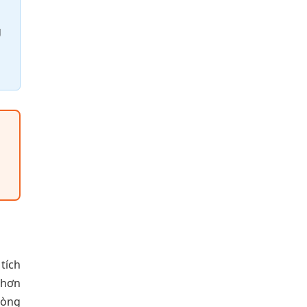
g
tích
 hơn
dòng