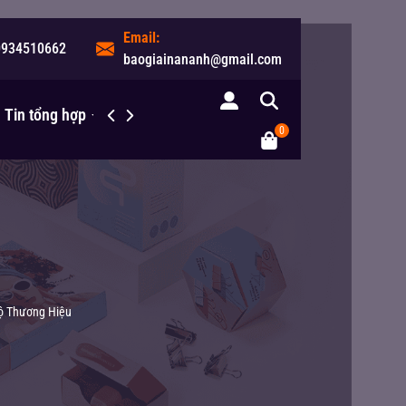
Email:
0934510662
baogiainananh@gmail.com
Tin tổng hợp
Liên hệ
0
Bộ Thương Hiệu