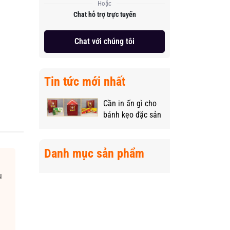
Hoặc
Chat hỗ trợ trực tuyến
Chat với chúng tôi
Tin tức mới nhất
Cần in ấn gì cho
bánh kẹo đặc sản
vùng miền để
“nâng tầm” sản
phẩm?
Danh mục sản phẩm
u