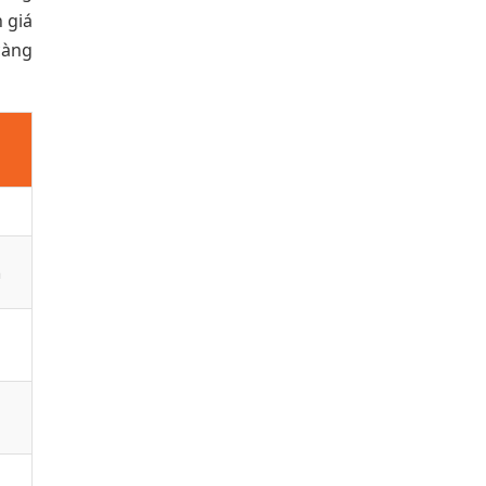
 giá
càng
n