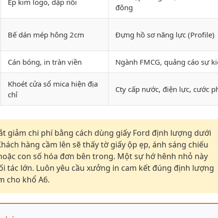
Ép kim logo, dập nổi
đông
Bế dán mép hông 2cm
Đựng hồ sơ năng lực (Profile)
Cán bóng, in tràn viền
Ngành FMCG, quảng cáo sự ki
Khoét cửa sổ mica hiện địa
Cty cấp nước, điện lực, cước p
chỉ
t giảm chi phí bằng cách dùng giấy Ford định lượng dưới
ách hàng cầm lên sẽ thấy tờ giấy ộp ẹp, ánh sáng chiếu
 hoặc con số hóa đơn bên trong. Một sự hớ hênh nhỏ này
i tác lớn. Luôn yêu cầu xưởng in cam kết đúng định lượng
m cho khổ A6.