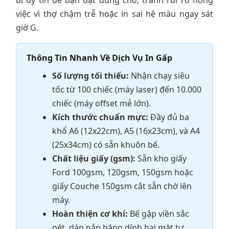
bì uy tín để bạn đặt đúng chỗ, tránh rủi ro hỏng
việc vì thợ chậm trễ hoặc in sai hệ màu ngay sát
giờ G.
Thông Tin Nhanh Về Dịch Vụ In Gấp
Số lượng tối thiểu:
Nhận chạy siêu
tốc từ 100 chiếc (máy laser) đến 10.000
chiếc (máy offset mẻ lớn).
Kích thước chuẩn mực:
Đầy đủ ba
khổ A6 (12x22cm), A5 (16x23cm), và A4
(25x34cm) có sẵn khuôn bế.
Chất liệu giấy (gsm):
Sẵn kho giấy
Ford 100gsm, 120gsm, 150gsm hoặc
giấy Couche 150gsm cắt sẵn chờ lên
máy.
Hoàn thiện cơ khí:
Bế gập viền sắc
nét, dán nắp băng dính hai mặt tự