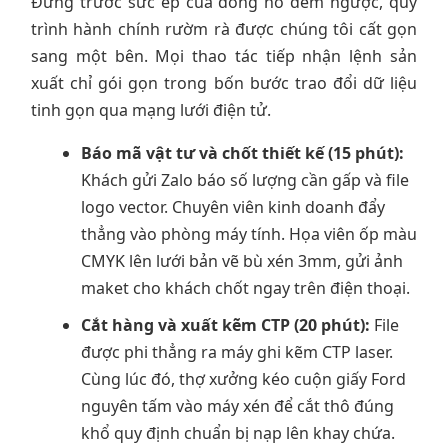
Đứng trước sức ép của đồng hồ đếm ngược, quy
trình hành chính rườm rà được chúng tôi cất gọn
sang một bên. Mọi thao tác tiếp nhận lệnh sản
xuất chỉ gói gọn trong bốn bước trao đổi dữ liệu
tinh gọn qua mạng lưới điện tử.
Báo mã vật tư và chốt thiết kế (15 phút):
Khách gửi Zalo báo số lượng cần gấp và file
logo vector. Chuyên viên kinh doanh đẩy
thẳng vào phòng máy tính. Họa viên ốp màu
CMYK lên lưới bản vẽ bù xén 3mm, gửi ảnh
maket cho khách chốt ngay trên điện thoại.
Cắt hàng và xuất kẽm CTP (20 phút):
File
được phi thẳng ra máy ghi kẽm CTP laser.
Cùng lúc đó, thợ xưởng kéo cuộn giấy Ford
nguyên tấm vào máy xén để cắt thô đúng
khổ quy định chuẩn bị nạp lên khay chứa.