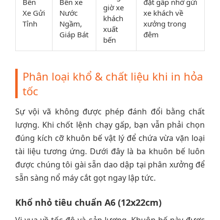
Bến
Bến xe
đặt gấp nhờ gửi
giờ xe
Xe Gửi
Nước
xe khách về
khách
Tỉnh
Ngầm,
xưởng trong
xuất
Giáp Bát
đêm
bến
Phân loại khổ & chất liệu khi in hỏa
tốc
Sự vội vã không được phép đánh đổi bằng chất
lượng. Khi chốt lệnh chạy gấp, bạn vẫn phải chọn
đúng kích cỡ khuôn bế vật lý để chứa vừa vặn loại
tài liệu tương ứng. Dưới đây là ba khuôn bế luôn
được chúng tôi gài sẵn dao dập tại phân xưởng để
sẵn sàng nổ máy cắt gọt ngay lập tức.
Khổ nhỏ tiêu chuẩn A6 (12x22cm)