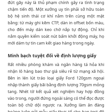
đứt gãy này là thủ phạm chính gây ra tình trạng
chậm tiến độ. Một xưởng uy tín phải sở hữu toàn
bộ hệ sinh thái cơ khí nằm trên cùng một mặt
bằng: từ máy ghi kẽm CTP, dàn in offset bốn màu,
cho đến máy dán keo chờ nắp tự động. Chỉ khi
nắm quyền kiểm soát nút bấm khởi động máy, họ
mới dám tự tin cam kết giao hàng trong ngày.
Minh bạch tuyệt đối về định lượng giấy
Rất nhiều phòng khám và ngân hàng tá hỏa khi
nhận lô hàng bao thư giá siêu rẻ từ mạng xã hội.
Bên in lén lút tráo loại giấy Ford 120gsm ngoại
nhập thành giấy bãi bằng định lượng 70gsm mỏng
tang. Nhét tờ kết quả xét nghiệm hay hợp đồng
vào trong, người đứng ngoài sáng có thể đọc được
toàn bộ chữ dội ngược ra. Xưởng làm ăn đàng
hoàng luôn gửi mẫu giấy thực tế cho bạn test độ