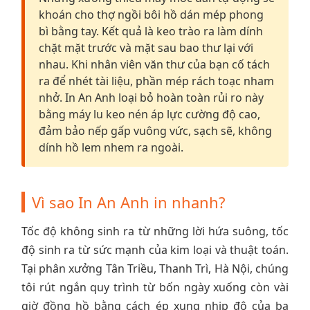
khoán cho thợ ngồi bôi hồ dán mép phong
bì bằng tay. Kết quả là keo trào ra làm dính
chặt mặt trước và mặt sau bao thư lại với
nhau. Khi nhân viên văn thư của bạn cố tách
ra để nhét tài liệu, phần mép rách toạc nham
nhở. In An Anh loại bỏ hoàn toàn rủi ro này
bằng máy lu keo nén áp lực cường độ cao,
đảm bảo nếp gấp vuông vức, sạch sẽ, không
dính hồ lem nhem ra ngoài.
Vì sao In An Anh in nhanh?
Tốc độ không sinh ra từ những lời hứa suông, tốc
độ sinh ra từ sức mạnh của kim loại và thuật toán.
Tại phân xưởng Tân Triều, Thanh Trì, Hà Nội, chúng
tôi rút ngắn quy trình từ bốn ngày xuống còn vài
giờ đồng hồ bằng cách ép xung nhịp độ của ba