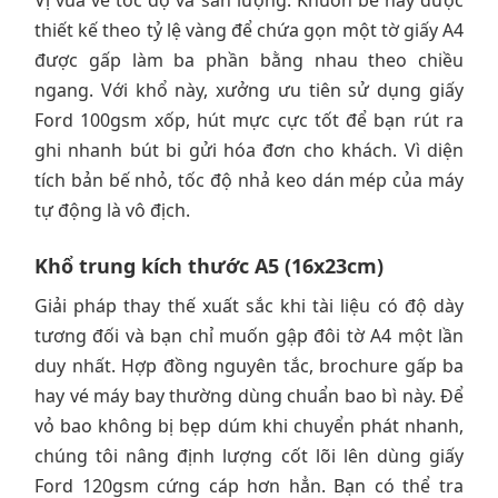
Vị vua về tốc độ và sản lượng. Khuôn bế này được
thiết kế theo tỷ lệ vàng để chứa gọn một tờ giấy A4
được gấp làm ba phần bằng nhau theo chiều
ngang. Với khổ này, xưởng ưu tiên sử dụng giấy
Ford 100gsm xốp, hút mực cực tốt để bạn rút ra
ghi nhanh bút bi gửi hóa đơn cho khách. Vì diện
tích bản bế nhỏ, tốc độ nhả keo dán mép của máy
tự động là vô địch.
Khổ trung kích thước A5 (16x23cm)
Giải pháp thay thế xuất sắc khi tài liệu có độ dày
tương đối và bạn chỉ muốn gập đôi tờ A4 một lần
duy nhất. Hợp đồng nguyên tắc, brochure gấp ba
hay vé máy bay thường dùng chuẩn bao bì này. Để
vỏ bao không bị bẹp dúm khi chuyển phát nhanh,
chúng tôi nâng định lượng cốt lõi lên dùng giấy
Ford 120gsm cứng cáp hơn hẳn. Bạn có thể tra