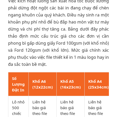
Việc kích hoạt luồng sản xuất hỏa tốc buộc xưởng
phải dừng đột ngột các bài in đang chạy để chèn
ngang khuôn của quý khách. Điều này sinh ra một
khoản phụ phí nhỏ để bù đắp hao mòn vật tư máy
dừng và chi phí thợ tăng ca. Bảng dưới đây phác
thảo định mức cấu trúc giá cho các đơn vị cần
phong bì gấp dùng giấy Ford 100gsm (với khổ nhỏ)
và Ford 120gsm (với khổ lớn). Mức giá chính xác
phụ thuộc vào việc file thiết kế in 1 màu logo hay in
đa sắc toàn bề mặt.
Số
Khổ A6
Khổ A5
Khổ A4
Lượng
(12x22cm)
(16x23cm)
(25x34cm)
Đặt In
Lô nhỏ
Liên hệ
Liên hệ
Liên hệ
500
báo giá
báo giá
báo giá
chiếc
theo file
theo file
theo file