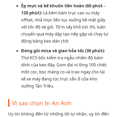
Ép mực và bế khuôn liên hoàn (60 phút -
120 phút):
Lá kẽm bám trục cao su máy
offset, nhả mực liên tục xuống bề mặt giấy
với tốc độ xé gió. Tờ in sấy khô tức thì, luân
chuyển qua máy dập tạo nếp gập và chạy tự
động băng keo dán chờ.
Đóng gói mica và giao hỏa tốc (30 phút):
Thợ KCS bốc kiểm tra ngẫu nhiên độ bám
dính của keo đáy. Gom đai ni lông 100 chiếc
một cọc, bọc màng co và trao ngay cho tài
xế xe máy đang túc trực sẵn ở cửa kho
xưởng Tân Triều.
Vì sao chọn In An Anh
Uy tín không đến từ những lời tự nhận, uy tín đến