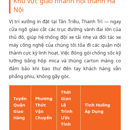
Khu vực giao nhanh nội thành Hà
Nội
Vị trí xưởng in đặt tại Tân Triều, Thanh Trì — ngay
cửa ngõ giao cắt các trục đường vành đai lớn của
thủ đô, giúp hệ thống đội xe tải nhẹ và đối tác xe
máy công nghệ của chúng tôi tỏa đi các quận nội
thành cực kỳ linh hoạt. Việc đóng gói chống sốc kỹ
lưỡng bằng hộp mica và thùng carton màng co
đảm bảo khi bao thư đến tay khách hàng vẫn
phẳng phiu, không gãy góc.
Thời
Tuyến
Phương
Gian
Quận
Thức
Lộ
Tình Huống
Giao
Vận
Trình
Áp Dụng
Hàng
Chuyển
Ước
Tính