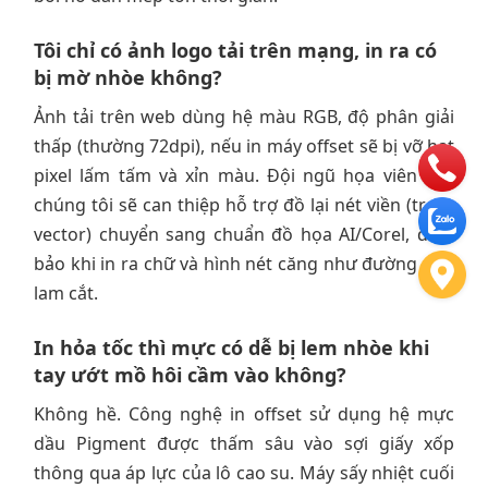
Tôi chỉ có ảnh logo tải trên mạng, in ra có
bị mờ nhòe không?
Ảnh tải trên web dùng hệ màu RGB, độ phân giải
thấp (thường 72dpi), nếu in máy offset sẽ bị vỡ hạt
pixel lấm tấm và xỉn màu. Đội ngũ họa viên của
chúng tôi sẽ can thiệp hỗ trợ đồ lại nét viền (trace
vector) chuyển sang chuẩn đồ họa AI/Corel, đảm
bảo khi in ra chữ và hình nét căng như đường dao
lam cắt.
In hỏa tốc thì mực có dễ bị lem nhòe khi
tay ướt mồ hôi cầm vào không?
Không hề. Công nghệ in offset sử dụng hệ mực
dầu Pigment được thấm sâu vào sợi giấy xốp
thông qua áp lực của lô cao su. Máy sấy nhiệt cuối