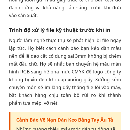
đanh cứng và khả năng cản sáng trước khi đưa
vào sản xuất.
Trình độ xử lý file kỹ thuật trước khi in
Người làm nghề thực thụ sẽ phát hiện lỗi file ngay
lập tức. Họ biết cách cảnh báo bạn kéo dãn màu
nền để lề dao cắt có dung sai 3mm không bị chém
mất đầu chữ. Họ sẽ nhắc bạn chuyển hệ màu màn
hình RGB sang hệ pha mực CMYK để logo công ty
không bị xỉn đen khi dập xuống giấy. Xưởng kém
chuyên môn sẽ im lặng đẩy thẳng file lỗi vào máy,
bắt khách hàng chịu toàn bộ rủi ro khi thành
phẩm tưa mép, vỡ nét.
Cảnh Báo Về Nạn Dán Keo Bằng Tay Ẩu Tả
Những xưởng thiếu máy móc dán tự động sẽ