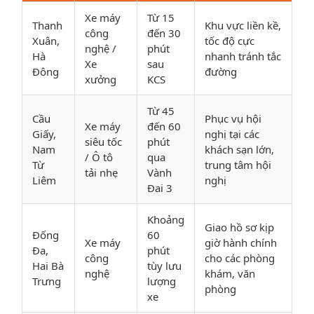
Xe máy
Từ 15
Thanh
Khu vực liền kề,
công
đến 30
Xuân,
tốc độ cực
nghệ /
phút
Hà
nhanh tránh tắc
Xe
sau
Đông
đường
xưởng
KCS
Từ 45
Cầu
Phục vụ hội
Xe máy
đến 60
Giấy,
nghị tại các
siêu tốc
phút
Nam
khách sạn lớn,
/ Ô tô
qua
Từ
trung tâm hội
tải nhẹ
Vành
Liêm
nghị
Đai 3
Khoảng
Giao hồ sơ kịp
Đống
60
Xe máy
giờ hành chính
Đa,
phút
công
cho các phòng
Hai Bà
tùy lưu
nghệ
khám, văn
Trưng
lượng
phòng
xe