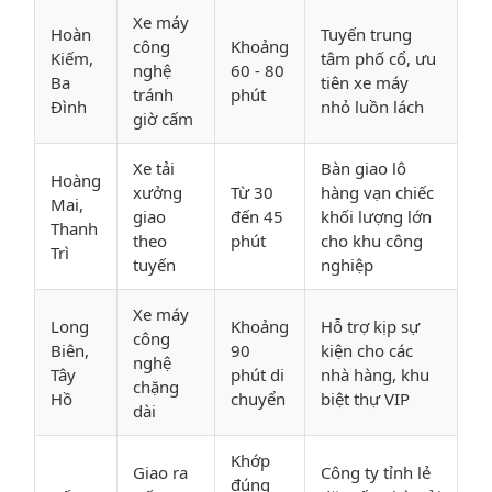
Xe máy
Hoàn
Tuyến trung
công
Khoảng
Kiếm,
tâm phố cổ, ưu
nghệ
60 - 80
Ba
tiên xe máy
tránh
phút
Đình
nhỏ luồn lách
giờ cấm
Xe tải
Bàn giao lô
Hoàng
xưởng
Từ 30
hàng vạn chiếc
Mai,
giao
đến 45
khối lượng lớn
Thanh
theo
phút
cho khu công
Trì
tuyến
nghiệp
Xe máy
Long
Khoảng
Hỗ trợ kịp sự
công
Biên,
90
kiện cho các
nghệ
Tây
phút di
nhà hàng, khu
chặng
Hồ
chuyển
biệt thự VIP
dài
Khớp
Giao ra
Công ty tỉnh lẻ
đúng