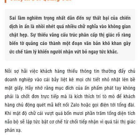
Sai lầm nghiêm trọng nhất dẫn đến sự thất bại của chiến
dịch in ấn là nhồi nhét quá nhiều chữ nghĩa vào không gian
chật hẹp. Sự thiếu vắng cấu trúc phân cấp thị giác rõ ràng
biến tờ quảng cáo thành một đoạn văn bản khô khan gây
ức chế tâm lý khiến người nhận vứt bỏ ngay tức khắc.
Nỗi sợ hãi việc khách hàng thiếu thông tin thường đẩy chủ
doanh nghiệp vào cái bẫy liệt kê mọi chi tiết nhỏ nhặt lên bề
mặt giấy. Hãy nhớ rằng mục đích của ấn phẩm phát tay không
phải là chốt đơn trực tiếp mà là kích thích trí tò mò để khách
hàng chủ động quét mã kết nối Zalo hoặc gọi điện tới tổng đài.
Khi mật độ chữ cái vượt quá bốn mươi phần trăm tổng diện tích
não bộ sẽ lập tức bật cơ chế từ chối tiếp nhận vì quá tải thị giác
phản xạ.