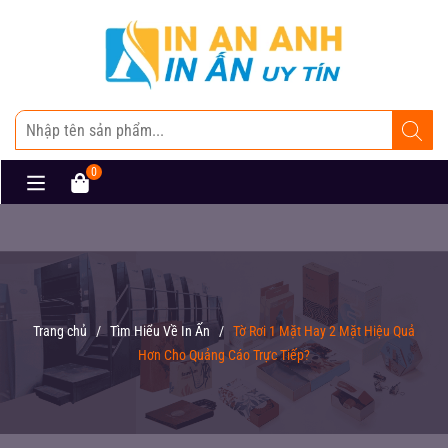
0
Trang chủ
/
Tìm Hiểu Về In Ấn
/
Tờ Rơi 1 Mặt Hay 2 Mặt Hiệu Quả
Hơn Cho Quảng Cáo Trực Tiếp?