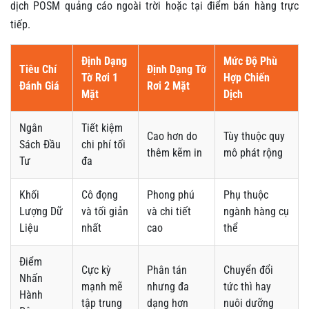
dịch POSM quảng cáo ngoài trời hoặc tại điểm bán hàng trực
tiếp.
Định Dạng
Mức Độ Phù
Tiêu Chí
Định Dạng Tờ
Tờ Rơi 1
Hợp Chiến
Đánh Giá
Rơi 2 Mặt
Mặt
Dịch
Ngân
Tiết kiệm
Cao hơn do
Tùy thuộc quy
Sách Đầu
chi phí tối
thêm kẽm in
mô phát rộng
Tư
đa
Khối
Cô đọng
Phong phú
Phụ thuộc
Lượng Dữ
và tối giản
và chi tiết
ngành hàng cụ
Liệu
nhất
cao
thể
Điểm
Cực kỳ
Phân tán
Chuyển đổi
Nhấn
mạnh mẽ
nhưng đa
tức thì hay
Hành
tập trung
dạng hơn
nuôi dưỡng