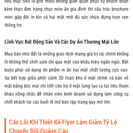
nếu mục tiêu là giới thiệu không gian quán phục vụ khách đoàn
kèm thực đơn hàng chục món ăn gia đình thì cấu trúc brochure
mini gập đôi in kín cả hai mặt mới đủ sức chứa đựng trọn vẹn
thông tin.
Lĩnh Vực Bất Động Sản Và Các Dự Án Thương Mại Lớn
Mua bán nhà đất là những giao dịch mang giá trị tài chính khổng
lồ không thể chốt sale chỉ qua một câu khẩu hiệu ngắn ngủi. Bắt
buộc phải sử dụng ấn phẩm in ấn hai mặt chất lượng cực cao.
Sự kết hợp giữa phối cảnh 3D toàn khu ở mặt chính và bản vẽ
mặt bằng bóc mái chi tiết căn hộ ở mặt lưng tạo ra tài liệu tham
khảo vững chắc để nhân viên kinh doanh sử dụng làm công cụ
chốt khách tại các buổi lễ mở bán tập trung quy mô lớn.
Các Lỗi Khi Thiết Kế Flyer Làm Giảm Tỷ Lệ
Chuyển Đổi Quảng Cáo