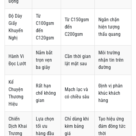
Động
Độ Dày
Từ
Từ C150gsm
Ngăn chặn
Giấy
C100gsm
đến
hiện tượng
Khuyến
đến
C200gsm
thấu quang
Nghị
C120gsm
Nắm bắt
Môi trường
Hành Vi
Cần thời gian
trọn vẹn
nhận tin trên
Đọc Lướt
lật mặt sau
ba giây
đường
Kể
Rất hạn
Định vị phân
Chuyện
Mạch lạc và
chế không
khúc khách
Thương
có chiều sâu
gian
hàng
Hiệu
Chiến
Lựa chọn
Chỉ dùng khi
Tạo hiệu ứng
Dịch Khai
tối ưu
kèm bảng
đám đông tức
Trương
hàng đầu
giá
thời