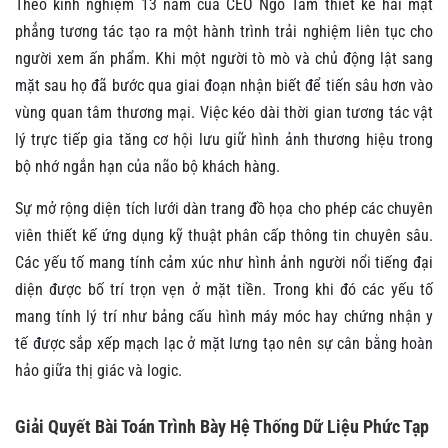
Theo kinh nghiệm 13 năm của CEO Ngô Tâm thiết kế hai mặt
phẳng tương tác tạo ra một hành trình trải nghiệm liên tục cho
người xem ấn phẩm. Khi một người tò mò và chủ động lật sang
mặt sau họ đã bước qua giai đoạn nhận biết để tiến sâu hơn vào
vùng quan tâm thương mại. Việc kéo dài thời gian tương tác vật
lý trực tiếp gia tăng cơ hội lưu giữ hình ảnh thương hiệu trong
bộ nhớ ngắn hạn của não bộ khách hàng.
Sự mở rộng diện tích lưới dàn trang đồ họa cho phép các chuyên
viên thiết kế ứng dụng kỹ thuật phân cấp thông tin chuyên sâu.
Các yếu tố mang tính cảm xúc như hình ảnh người nổi tiếng đại
diện được bố trí trọn vẹn ở mặt tiền. Trong khi đó các yếu tố
mang tính lý trí như bảng cấu hình máy móc hay chứng nhận y
tế được sắp xếp mạch lạc ở mặt lưng tạo nên sự cân bằng hoàn
hảo giữa thị giác và logic.
Giải Quyết Bài Toán Trình Bày Hệ Thống Dữ Liệu Phức Tạp