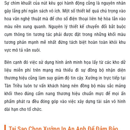
Sự chìm khuất của nút kêu gọi hành động cũng là nguyên nhân
gây lãng phí ngân sách vô ích. Một số thiết kế quá chú trọng vào
hoa văn nghệ thuật mà để cho số điện thoại liên hệ hòa lẫn vào
màu nền xung quanh. Nguyên lý thiết kế chuyển đổi bắt buộc
cụm thông tin tương tác phải được đặt trong những khối màu
tương phản mạnh mẽ nhất đứng tách biệt hoàn toàn khỏi khu
vực mô tả văn xuôi.
Bên cạnh đó việc sử dụng hình ảnh minh họa lấy từ các kho dữ
liệu miễn phí trên mạng mà thiếu đi sự đồng bộ nhận diện
thương hiệu cũng làm suy giảm độ tin cậy. Xưởng in trực tiếp tại
Tân Triều luôn tư vấn khách hàng nên đồng bộ màu sắc mảng
khối theo đúng cẩm nang thương hiệu chuẩn mực để mọi ấn
phẩm phát ra đều đóng góp vào việc xây dựng tài sản vô hình
dài hạn cho tổ chức.
Tại Sao Chọn Xưởng In An Anh Để Đảm Bảo