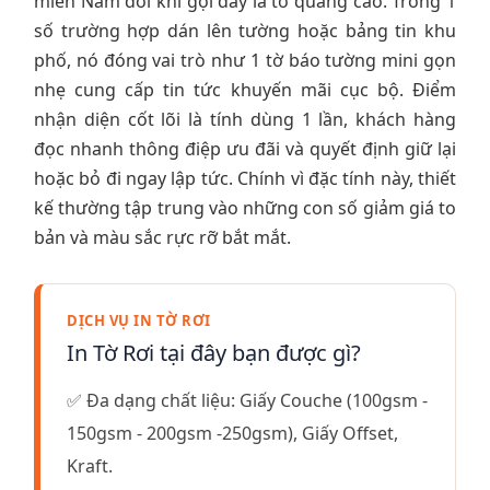
miền Nam đôi khi gọi đây là tờ quảng cáo. Trong 1
số trường hợp dán lên tường hoặc bảng tin khu
phố, nó đóng vai trò như 1 tờ báo tường mini gọn
nhẹ cung cấp tin tức khuyến mãi cục bộ. Điểm
nhận diện cốt lõi là tính dùng 1 lần, khách hàng
đọc nhanh thông điệp ưu đãi và quyết định giữ lại
hoặc bỏ đi ngay lập tức. Chính vì đặc tính này, thiết
kế thường tập trung vào những con số giảm giá to
bản và màu sắc rực rỡ bắt mắt.
DỊCH VỤ IN TỜ RƠI
In Tờ Rơi tại đây bạn được gì?
✅ Đa dạng chất liệu: Giấy Couche (100gsm -
150gsm - 200gsm -250gsm), Giấy Offset,
Kraft.