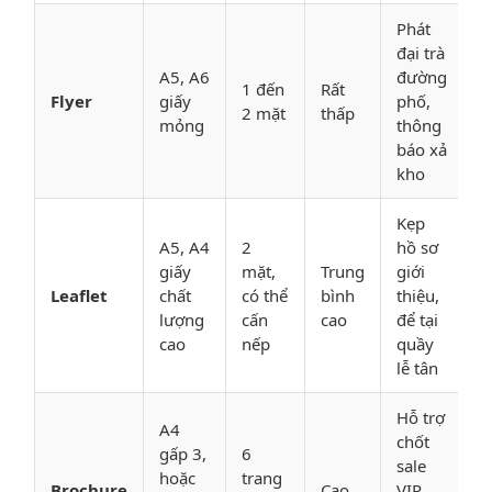
Phát
đại trà
A5, A6
đường
1 đến
Rất
Flyer
giấy
phố,
2 mặt
thấp
mỏng
thông
báo xả
kho
Kẹp
A5, A4
2
hồ sơ
giấy
mặt,
Trung
giới
Leaflet
chất
có thể
bình
thiệu,
lượng
cấn
cao
để tại
cao
nếp
quầy
lễ tân
Hỗ trợ
A4
chốt
gấp 3,
6
sale
hoặc
trang
Brochure
Cao
VIP,