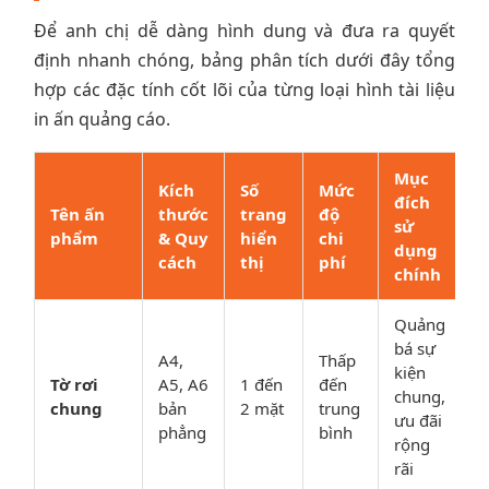
Để anh chị dễ dàng hình dung và đưa ra quyết
định nhanh chóng, bảng phân tích dưới đây tổng
hợp các đặc tính cốt lõi của từng loại hình tài liệu
in ấn quảng cáo.
Mục
Kích
Số
Mức
đích
Tên ấn
thước
trang
độ
sử
phẩm
& Quy
hiển
chi
dụng
cách
thị
phí
chính
Quảng
bá sự
A4,
Thấp
kiện
Tờ rơi
A5, A6
1 đến
đến
chung,
chung
bản
2 mặt
trung
ưu đãi
phẳng
bình
rộng
rãi