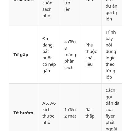
cuốn
trở
dự án
sách
lên
giá trị
nhỏ
lớn
Trình
Đa
bày
4 đến
dạng,
Phụ
nội
8
bắt
thuộc
dung
Tờ gấp
mảng
buộc
chất
logic
phân
có nếp
liệu
theo
cách
gấp
từng
lớp
Cách
gọi
A5, A6
dân dã
kích
1 đến
Rất
của
Tờ bướm
thước
2 mặt
thấp
flyer
nhỏ
phát
ngoài