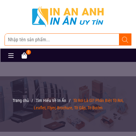
0
Trang chủ
/
Tìm Hiểu Về In Ấn
/
Tờ Rơi Là Gì? Phân Biệt Tờ Rơi,
Leaflet, Flyer, Brochure, Tờ Gấp, Tờ Bướm