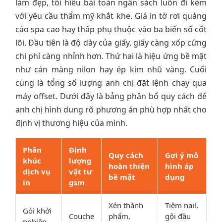
làm đẹp, tôi hiểu bài toán ngân sách luôn đi kèm
với yêu cầu thẩm mỹ khắt khe. Giá in tờ rơi quảng
cáo spa cao hay thấp phụ thuộc vào ba biến số cốt
lõi. Đầu tiên là độ dày của giấy, giấy càng xốp cứng
chi phí càng nhỉnh hơn. Thứ hai là hiệu ứng bề mặt
như cán màng nilon hay ép kim nhũ vàng. Cuối
cùng là tổng số lượng anh chị đặt lệnh chạy qua
máy offset. Dưới đây là bảng phân bổ quy cách để
anh chị hình dung rõ phương án phù hợp nhất cho
định vị thương hiệu của mình.
Phân
Định
Quy cách
Gợi ý mô
khúc
lượng
hoàn thiện
hình áp
dịch vụ
vật tư
bề mặt
dụng
in
gsm
Xén thành
Tiệm nail,
Gói khởi
Couche
phẩm,
gội đầu
nghiệp