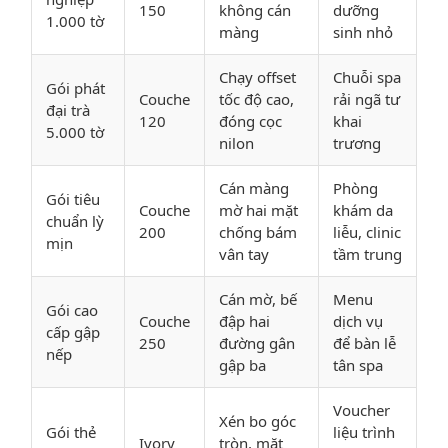
150
không cán
dưỡng
1.000 tờ
màng
sinh nhỏ
Chạy offset
Chuỗi spa
Gói phát
Couche
tốc độ cao,
rải ngã tư
đại trà
120
đóng cọc
khai
5.000 tờ
nilon
trương
Cán màng
Phòng
Gói tiêu
Couche
mờ hai mặt
khám da
chuẩn lỳ
200
chống bám
liễu, clinic
mịn
vân tay
tầm trung
Cán mờ, bế
Menu
Gói cao
Couche
đập hai
dịch vụ
cấp gập
250
đường gân
để bàn lễ
nếp
gập ba
tân spa
Voucher
Xén bo góc
Gói thẻ
liệu trình
Ivory
tròn, mặt