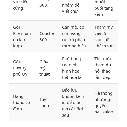
VIP siêu
mười
300
nhám dễ
cứng
buổi tặng
viết chữ
kèm
Gói
Cán mờ, ép
Thẩm mỹ
Premium
Couche
nhũ vàng
viện 5
ép kim
300
rực rỡ phần
sao chốt
logo
thương hiệu
khách VIP
Phủ bóng
Thư mời
Gói
Giấy
UV định
tham dự
Luxury
mỹ
hình họa
hội thảo
phủ UV
thuật
tiết hoa lá
làm đẹp
Bảo lưu
Hệ thống
Hàng
khuôn kẽm
Tùy
nhượng
tháng cố
in để giảm
chọn
quyền
định
giá các đợt
nail salon
sau