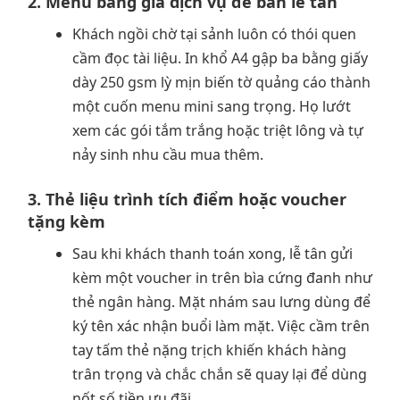
2. Menu bảng giá dịch vụ để bàn lễ tân
Khách ngồi chờ tại sảnh luôn có thói quen
cầm đọc tài liệu. In khổ A4 gập ba bằng giấy
dày 250 gsm lỳ mịn biến tờ quảng cáo thành
một cuốn menu mini sang trọng. Họ lướt
xem các gói tắm trắng hoặc triệt lông và tự
nảy sinh nhu cầu mua thêm.
3. Thẻ liệu trình tích điểm hoặc voucher
tặng kèm
Sau khi khách thanh toán xong, lễ tân gửi
kèm một voucher in trên bìa cứng đanh như
thẻ ngân hàng. Mặt nhám sau lưng dùng để
ký tên xác nhận buổi làm mặt. Việc cầm trên
tay tấm thẻ nặng trịch khiến khách hàng
trân trọng và chắc chắn sẽ quay lại để dùng
nốt số tiền ưu đãi.