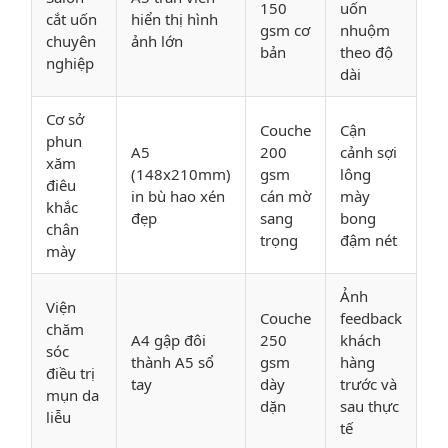
150
uốn
cắt uốn
hiển thị hình
gsm cơ
nhuộm
chuyên
ảnh lớn
bản
theo độ
nghiệp
dài
Cơ sở
Couche
Cận
phun
A5
200
cảnh sợi
xăm
(148x210mm)
gsm
lông
điêu
in bù hao xén
cán mờ
mày
khắc
đẹp
sang
bong
chân
trọng
đậm nét
mày
Ảnh
Viện
Couche
feedback
chăm
A4 gập đôi
250
khách
sóc
thành A5 sổ
gsm
hàng
điều trị
tay
dày
trước và
mụn da
dặn
sau thực
liễu
tế