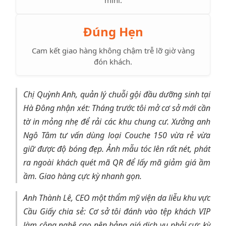
Đúng Hẹn
Cam kết giao hàng không chậm trễ lỡ giờ vàng
đón khách.
Chị Quỳnh Anh, quản lý chuỗi gội đầu dưỡng sinh tại
Hà Đông nhận xét: Tháng trước tôi mở cơ sở mới cần
tờ in mỏng nhẹ để rải các khu chung cư. Xưởng anh
Ngô Tâm tư vấn dùng loại Couche 150 vừa rẻ vừa
giữ được độ bóng đẹp. Ảnh mẫu tóc lên rất nét, phát
ra ngoài khách quét mã QR để lấy mã giảm giá ầm
ầm. Giao hàng cực kỳ nhanh gọn.
Anh Thành Lê, CEO một thẩm mỹ viện da liễu khu vực
Cầu Giấy chia sẻ: Cơ sở tôi đánh vào tệp khách VIP
làm công nghệ cao nên bảng giá dịch vụ phải cực kỳ