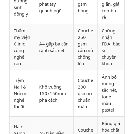
dưỡng
phát tay
gsm
giãn, giá
sinh
quanh ngõ
bóng
combo
đông y
rẻ
Thẩm
Couche
Chứng
mỹ viện
250
nhận
Clinic
A4 gập ba cấn
gsm
FDA, bác
công
rãnh sắc nét
cán mờ
sĩ
nghệ
chống
chuyên
cao
lóa
khoa
Ảnh bộ
Tiệm
Couche
móng
Nail &
Khổ vuông
200
sắc nét,
Nối mi
150x150mm
gsm in
tone
nghệ
phá cách
chuẩn
màu
thuật
màu
pastel
Bảng giá
Hair
Couche
hóa chất
Salon
A5 tràn viền