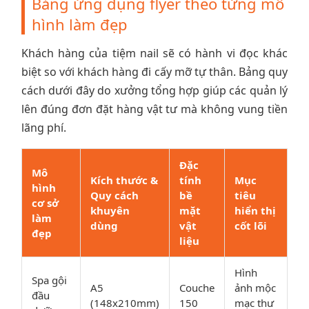
Bảng ứng dụng flyer theo từng mô
hình làm đẹp
Khách hàng của tiệm nail sẽ có hành vi đọc khác
biệt so với khách hàng đi cấy mỡ tự thân. Bảng quy
cách dưới đây do xưởng tổng hợp giúp các quản lý
lên đúng đơn đặt hàng vật tư mà không vung tiền
lãng phí.
Đặc
Mô
Kích thước &
tính
Mục
hình
Quy cách
bề
tiêu
cơ sở
khuyên
mặt
hiển thị
làm
dùng
vật
cốt lõi
đẹp
liệu
Hình
Spa gội
A5
Couche
ảnh mộc
đầu
(148x210mm)
150
mạc thư