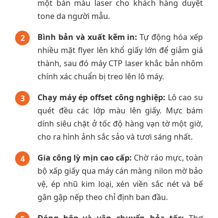
một bản màu laser cho khách hàng duyệt
tone da người mẫu.
Bình bản và xuất kẽm in:
Tự động hóa xếp
2
nhiều mặt flyer lên khổ giấy lớn để giảm giá
thành, sau đó máy CTP laser khắc bản nhôm
chính xác chuẩn bị treo lên lô máy.
Chạy máy ép offset công nghiệp:
Lô cao su
3
quét đều các lớp màu lên giấy. Mực bám
dính siêu chặt ở tốc độ hàng vạn tờ một giờ,
cho ra hình ảnh sắc sảo và tươi sáng nhất.
Gia công lỳ mịn cao cấp:
Chờ ráo mực, toàn
4
bộ xấp giấy qua máy cán màng nilon mờ bảo
vệ, ép nhũ kim loại, xén viền sắc nét và bế
gân gập nếp theo chỉ định ban đầu.
Đóng hộp và vận chuyển hỏa tốc:
Thợ