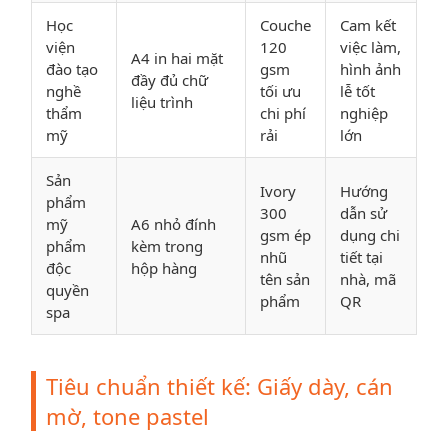
Học
Couche
Cam kết
viện
120
việc làm,
A4 in hai mặt
đào tạo
gsm
hình ảnh
đầy đủ chữ
nghề
tối ưu
lễ tốt
liệu trình
thẩm
chi phí
nghiệp
mỹ
rải
lớn
Sản
Ivory
Hướng
phẩm
300
dẫn sử
mỹ
A6 nhỏ đính
gsm ép
dụng chi
phẩm
kèm trong
nhũ
tiết tại
độc
hộp hàng
tên sản
nhà, mã
quyền
phẩm
QR
spa
Tiêu chuẩn thiết kế: Giấy dày, cán
mờ, tone pastel