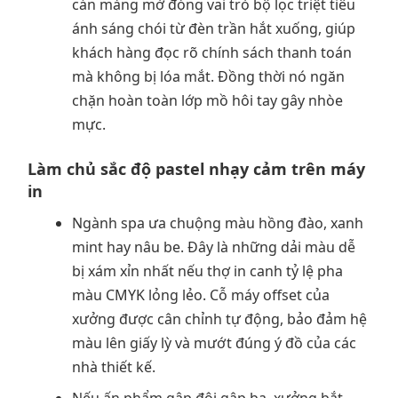
cán màng mờ đóng vai trò bộ lọc triệt tiêu
ánh sáng chói từ đèn trần hắt xuống, giúp
khách hàng đọc rõ chính sách thanh toán
mà không bị lóa mắt. Đồng thời nó ngăn
chặn hoàn toàn lớp mồ hôi tay gây nhòe
mực.
Làm chủ sắc độ pastel nhạy cảm trên máy
in
Ngành spa ưa chuộng màu hồng đào, xanh
mint hay nâu be. Đây là những dải màu dễ
bị xám xỉn nhất nếu thợ in canh tỷ lệ pha
màu CMYK lỏng lẻo. Cỗ máy offset của
xưởng được cân chỉnh tự động, bảo đảm hệ
màu lên giấy lỳ và mướt đúng ý đồ của các
nhà thiết kế.
Nếu ấn phẩm gập đôi gập ba, xưởng bắt