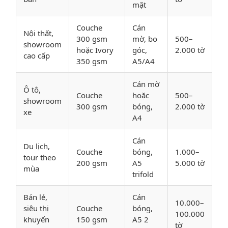
mặt
Couche
Cán
Nội thất,
300 gsm
mờ, bo
500–
showroom
hoặc Ivory
góc,
2.000 tờ
cao cấp
350 gsm
A5/A4
Cán mờ
Ô tô,
Couche
hoặc
500–
showroom
300 gsm
bóng,
2.000 tờ
xe
A4
Cán
Du lịch,
Couche
bóng,
1.000–
tour theo
200 gsm
A5
5.000 tờ
mùa
trifold
Bán lẻ,
Cán
10.000–
siêu thị
Couche
bóng,
100.000
khuyến
150 gsm
A5 2
tờ