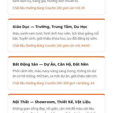
sách dịch vụ, bảng giá, hướng dẫn chuẩn bị.
Chất liệu thường dùng: Couche 200 gsm cán mờ, A5
Giáo Dục — Trường, Trung Tâm, Du Học
Màu xanh-cam tươi, hình ảnh học viên, lịch khai giảng nổi
bật. Tuyển sinh, giới thiệu khóa học, ưu đãi đăng ký sớm.
Chất liệu thường dùng: Couche 200 gsm cán mờ, A4/A5
Bất Động Sản — Dự Án, Căn Hộ, Đất Nền
Phối cảnh lớn, màu navy-vàng sang trọng, thông tin dự
án có hệ thống. Mở bán, ra mắt dự án, giới thiệu tiện ích.
Chất liệu thường dùng: Couche 200–300 gsm cán bóng, A4
Nội Thất — Showroom, Thiết Kế, Vật Liệu
Không gian sống đẹp, tối giản, cán mờ để màu vật liệu