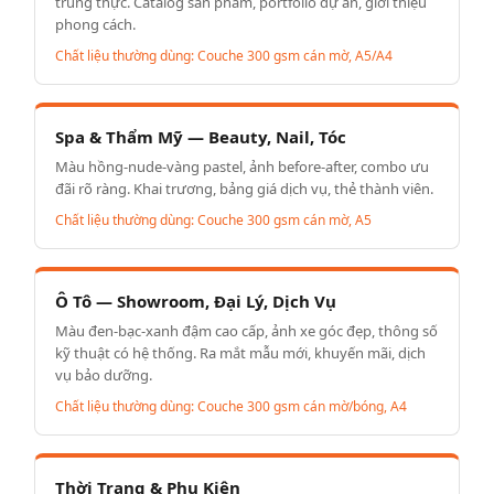
trung thực. Catalog sản phẩm, portfolio dự án, giới thiệu
phong cách.
Chất liệu thường dùng: Couche 300 gsm cán mờ, A5/A4
Spa & Thẩm Mỹ — Beauty, Nail, Tóc
Màu hồng-nude-vàng pastel, ảnh before-after, combo ưu
đãi rõ ràng. Khai trương, bảng giá dịch vụ, thẻ thành viên.
Chất liệu thường dùng: Couche 300 gsm cán mờ, A5
Ô Tô — Showroom, Đại Lý, Dịch Vụ
Màu đen-bạc-xanh đậm cao cấp, ảnh xe góc đẹp, thông số
kỹ thuật có hệ thống. Ra mắt mẫu mới, khuyến mãi, dịch
vụ bảo dưỡng.
Chất liệu thường dùng: Couche 300 gsm cán mờ/bóng, A4
Thời Trang & Phụ Kiện