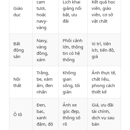
cam
Lịch khai
Kết quả học
Giáo
tươi,
giảng nổi
viên, giáo
dục
hoặc
bật, ưu
viên, cơ sở
navy-
đãi
vật chất
vàng
Navy,
Phối cảnh
Bất
Vị trí, tiện
vàng
lớn, thông
động
ích, tiến độ,
đồng,
tin có hệ
sản
giá
xám
thống
Trắng,
Không
Ảnh thực tế,
Nội
be, xám
gian
chất liệu,
thất
ấm, đen
sống, tối
phong cách
nhấn
giản
thiết kế
Đen,
Ảnh xe
Giá, ưu đãi
bạc,
góc đẹp,
tài chính,
Ô tô
xanh
thông số
dịch vụ sau
đậm, đỏ
rõ
bán