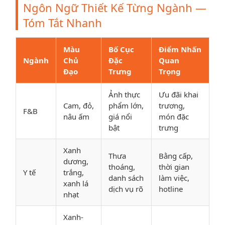
Ngôn Ngữ Thiết Kế Từng Ngành —
Tóm Tắt Nhanh
Màu
Bố Cục
Điểm Nhấn
Ngành
Chủ
Đặc
Quan
Đạo
Trưng
Trọng
Ảnh thực
Ưu đãi khai
Cam, đỏ,
phẩm lớn,
trương,
F&B
nâu ấm
giá nổi
món đặc
bật
trưng
Xanh
Thưa
Bằng cấp,
dương,
thoáng,
thời gian
Y tế
trắng,
danh sách
làm việc,
xanh lá
dịch vụ rõ
hotline
nhạt
Xanh-