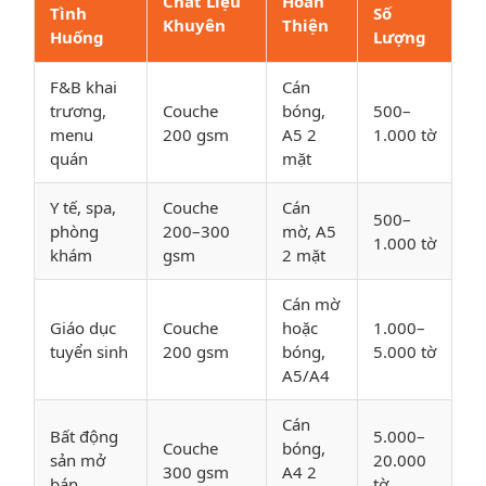
Chất Liệu
Hoàn
Tình
Số
Khuyên
Thiện
Huống
Lượng
F&B khai
Cán
trương,
Couche
bóng,
500–
menu
200 gsm
A5 2
1.000 tờ
quán
mặt
Y tế, spa,
Couche
Cán
500–
phòng
200–300
mờ, A5
1.000 tờ
khám
gsm
2 mặt
Cán mờ
Giáo dục
Couche
hoặc
1.000–
tuyển sinh
200 gsm
bóng,
5.000 tờ
A5/A4
Cán
Bất động
5.000–
Couche
bóng,
sản mở
20.000
300 gsm
A4 2
bán
tờ