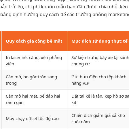
 bản trở lên, chi phí khuôn mẫu ban đầu được chia nhỏ, kéo
là bảng định hướng quy cách để các trưởng phòng marketin
Quy cách gia công bề mặt
Mục đích sử dụng thực tế
In laser nét căng, xén phẳng
Sự kiện trưng bày xe tại sản
viền
chung cư
Cán mờ, bo góc tròn sang
Gửi bưu điện cho tệp khách
trọng
hàng VIP
Cán mờ hai mặt, bế đập hai
Đặt tại kệ lễ tân, kẹp hồ sơ s
rãnh gân
kit
Chiến dịch giảm giá xả kho
Máy chạy offset tốc độ cao
cuối năm