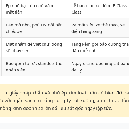
Ép nhũ bạc, ép nhũ vàng
Lễ bàn giao xe dòng E-Class, 
mặt tiền
Class
Cán mờ nền, phủ UV nổi bật
Ra mắt siêu xe thể thao, xe
chiếc xe
điện hạng sang
Mặt nhám dễ viết chữ, đóng
Tặng kèm gói bảo dưỡng tha
số nhảy seri
dầu miễn phí
Bao gồm tờ rơi, standee, thẻ
Ngày grand opening cắt băn
nhân viên
đại lý
t tư giấy nhập khẩu và nhũ ép kim loại luôn có biên độ d
 với ngân sách từ tổng công ty rót xuống, anh chị vui lò
hòng kinh doanh sẽ lên số liệu sát gốc ngay lập tức.