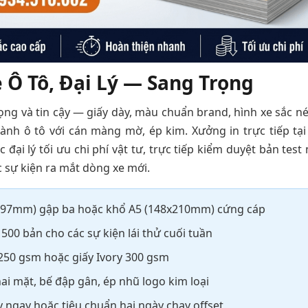
 Ô Tô, Đại Lý — Sang Trọng
ọng và tin cậy — giấy dày, màu chuẩn brand, hình xe sắc nét
h ô tô với cán màng mờ, ép kim. Xưởng in trực tiếp tại
 đại lý tối ưu chi phí vật tư, trực tiếp kiểm duyệt bản tes
 sự kiện ra mắt dòng xe mới.
297mm) gập ba hoặc khổ A5 (148x210mm) cứng cáp
500 bản cho các sự kiện lái thử cuối tuần
250 gsm hoặc giấy Ivory 300 gsm
 mặt, bế đập gân, ép nhũ logo kim loại
y ngay hoặc tiêu chuẩn hai ngày chạy offset