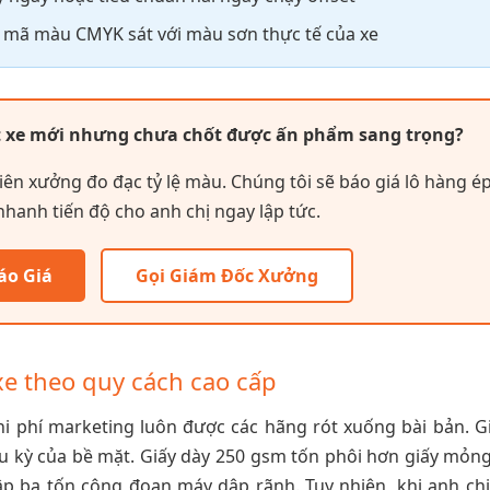
 mã màu CMYK sát với màu sơn thực tế của xe
mắt xe mới nhưng chưa chốt được ấn phẩm sang trọng?
 viên xưởng đo đạc tỷ lệ màu. Chúng tôi sẽ báo giá lô hàng é
nhanh tiến độ cho anh chị ngay lập tức.
áo Giá
Gọi Giám Đốc Xưởng
xe theo quy cách cao cấp
chi phí marketing luôn được các hãng rót xuống bài bản. Gi
ầu kỳ của bề mặt. Giấy dày 250 gsm tốn phôi hơn giấy mỏng
p ba tốn công đoạn máy dập rãnh. Tuy nhiên, khi anh chị