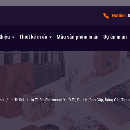
!
Hotline:
 thiệu
Thiết kế in ấn
Mẫu sản phẩm in ấn
Dự án in ấn
chủ
/
In Tờ Rơi
/
In Tờ Rơi Showroom Xe Ô Tô, Đại Lý - Cao Cấp, Đẳng Cấp Thư