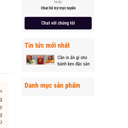
Hoặc
Chat hỗ trợ trực tuyến
Chat với chúng tôi
Tin tức mới nhất
Cần in ấn gì cho
bánh kẹo đặc sản
vùng miền để
“nâng tầm” sản
phẩm?
Danh mục sản phẩm
ân
ng
y
g
ừ