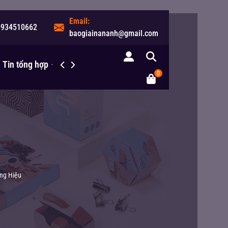
Email:
0934510662
baogiainananh@gmail.com
Tin tổng hợp
Liên hệ
0
ơng Hiệu