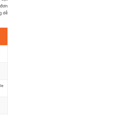
 đơn
g dễ
h
ale