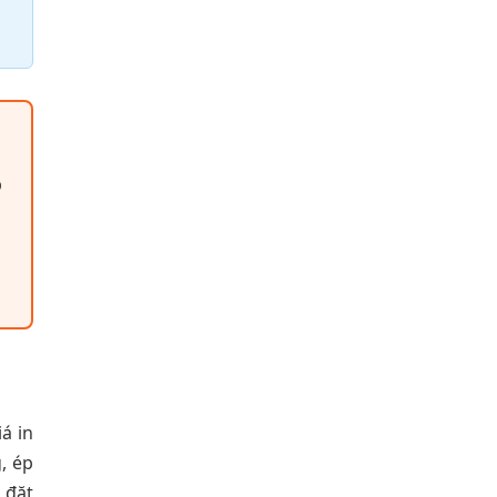
p
á in
, ép
 đặt