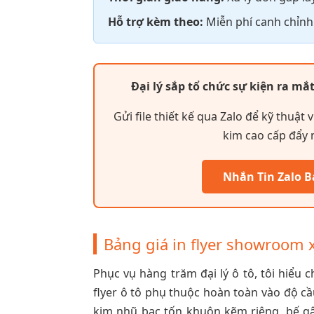
Hỗ trợ kèm theo:
Miễn phí canh chỉnh
Đại lý sắp tổ chức sự kiện ra 
Gửi file thiết kế qua Zalo để kỹ thuật
kim cao cấp đẩy 
Nhắn Tin Zalo B
Bảng giá in flyer showroom 
Phục vụ hàng trăm đại lý ô tô, tôi hiểu 
flyer ô tô phụ thuộc hoàn toàn vào độ c
kim nhũ bạc tốn khuôn kẽm riêng, bế gậ