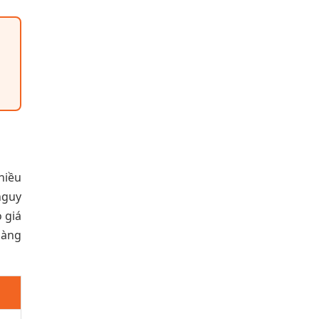
hiều
nguy
 giá
màng