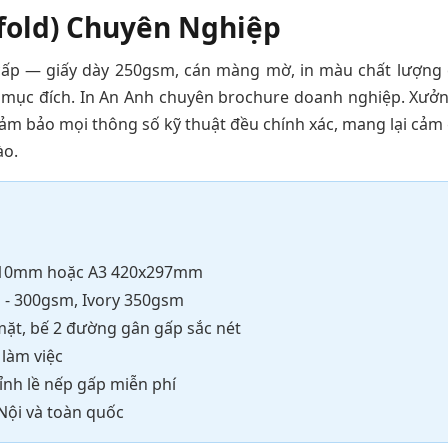
-fold) Chuyên Nghiệp
ấp — giấy dày 250gsm, cán màng mờ, in màu chất lượng 
ẫn mục đích. In An Anh chuyên brochure doanh nghiệp. Xưởn
i đảm bảo mọi thông số kỹ thuật đều chính xác, mang lại cảm 
ào.
7x210mm hoặc A3 420x297mm
m - 300gsm, Ivory 350gsm
mặt, bế 2 đường gân gấp sắc nét
 làm việc
hỉnh lề nếp gấp miễn phí
 Nội và toàn quốc