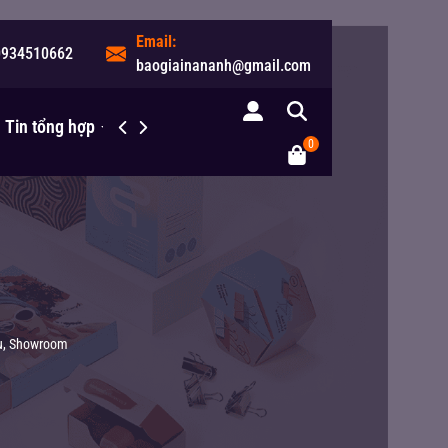
Email:
0934510662
baogiainananh@gmail.com
Tin tổng hợp
Liên hệ
0
Vụ, Showroom