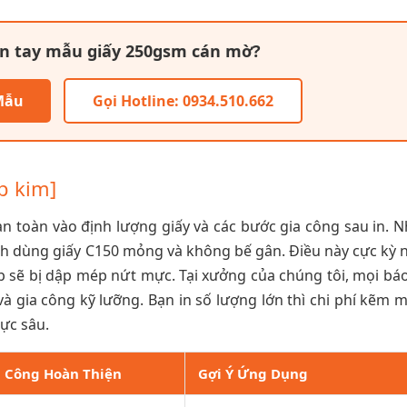
ận tay mẫu giấy 250gsm cán mờ?
Mẫu
Gọi Hotline: 0934.510.662
p kim]
n toàn vào định lượng giấy và các bước gia công sau in. N
ch dùng giấy C150 mỏng và không bế gân. Điều này cực kỳ 
 sẽ bị dập mép nứt mực. Tại xưởng của chúng tôi, mọi báo
à gia công kỹ lưỡng. Bạn in số lượng lớn thì chi phí kẽm 
cực sâu.
a Công Hoàn Thiện
Gợi Ý Ứng Dụng