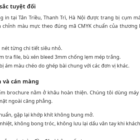
sắc tuyệt đối
in tại Tân Triều, Thanh Trì, Hà Nội được trang bị cụm má
 căn chỉnh màu mực theo đúng mã CMYK chuẩn của thương 
nét từng chi tiết siêu nhỏ.
ểm tra file, bù xén bleed 3mm chống lẹm mép trắng.
bị ám màu chéo do ghép bài chung với các đơn vị khác.
n và cán màng
tấm brochure nằm ở khâu hoàn thiện. Chúng tôi dùng máy
 mặt ngoài căng phẳng.
uẩn, gập lại khớp khít không bung mở.
ệt, không bong tróc, không lưu lại dấu vân tay khi khác