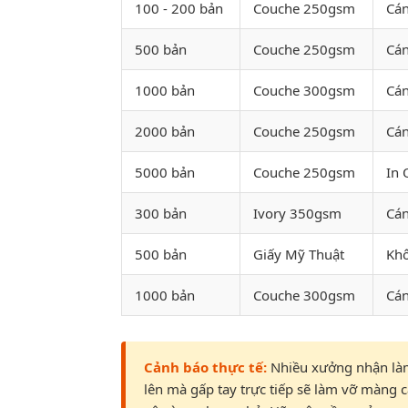
100 - 200 bản
Couche 250gsm
Cán
500 bản
Couche 250gsm
Cán
1000 bản
Couche 300gsm
Cán
2000 bản
Couche 250gsm
Cán
5000 bản
Couche 250gsm
In 
300 bản
Ivory 350gsm
Cán
500 bản
Giấy Mỹ Thuật
Khô
1000 bản
Couche 300gsm
Cán
Cảnh báo thực tế:
Nhiều xưởng nhận làm
lên mà gấp tay trực tiếp sẽ làm vỡ màng 