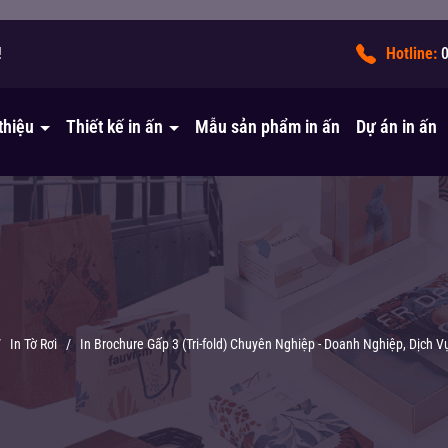
!
Hotline:
 thiệu
Thiết kế in ấn
Mẫu sản phẩm in ấn
Dự án in ấn
/
In Tờ Rơi
/
In Brochure Gấp 3 (Tri-fold) Chuyên Nghiệp - Doanh Nghiệp, Dịch 