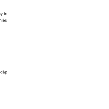
y in
hiệu
 dập
h