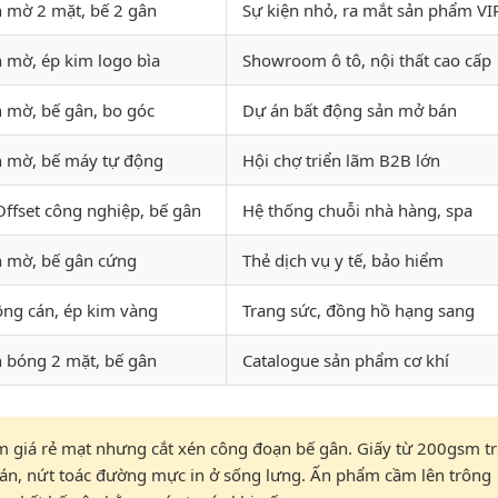
 mờ 2 mặt, bế 2 gân
Sự kiện nhỏ, ra mắt sản phẩm VI
 mờ, ép kim logo bìa
Showroom ô tô, nội thất cao cấp
 mờ, bế gân, bo góc
Dự án bất động sản mở bán
 mờ, bế máy tự động
Hội chợ triển lãm B2B lớn
Offset công nghiệp, bế gân
Hệ thống chuỗi nhà hàng, spa
 mờ, bế gân cứng
Thẻ dịch vụ y tế, bảo hiểm
ng cán, ép kim vàng
Trang sức, đồng hồ hạng sang
 bóng 2 mặt, bế gân
Catalogue sản phẩm cơ khí
 giá rẻ mạt nhưng cắt xén công đoạn bế gân. Giấy từ 200gsm t
cán, nứt toác đường mực in ở sống lưng. Ấn phẩm cầm lên trông