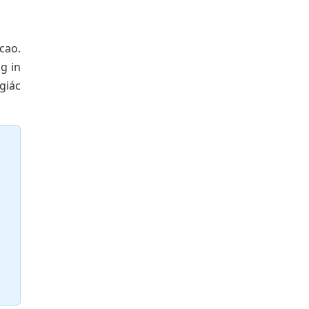
cao.
g in
giác