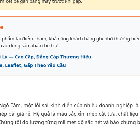
m kết bế gân bằng máy trước khi gấp.
le
ật phẩm tại điểm chạm, khả năng khách hàng ghi nhớ thương hiệ
 các dòng sản phẩm bổ trợ:
ại Lý — Cao Cấp, Đẳng Cấp Thương Hiệu
e, Leaflet, Gấp Theo Yêu Cầu
ô Tâm, một lỗi sai kinh điển của nhiều doanh nghiệp là
bài giá rẻ. Hệ quả là màu sắc xỉn, mép cắt tưa, chất liệu
t. Chúng tôi đo lường từng milimet độ sắc nét và bảo chứng 