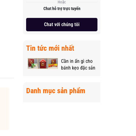
Hoặc
Chat hỗ trợ trực tuyến
Chat với chúng tôi
Tin tức mới nhất
Cần in ấn gì cho
bánh kẹo đặc sản
vùng miền để
“nâng tầm” sản
phẩm?
Danh mục sản phẩm