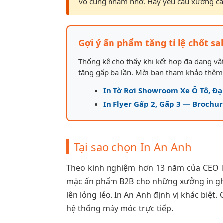
vô cùng nham nhở. Hãy yêu cầu xưởng ca
Gợi ý ấn phẩm tăng tỉ lệ chốt sa
Thống kê cho thấy khi kết hợp đa dạng v
tăng gấp ba lần. Mời bạn tham khảo thêm
In Tờ Rơi Showroom Xe Ô Tô, Đ
In Flyer Gấp 2, Gấp 3 — Brochur
Tại sao chọn In An Anh
Theo kinh nghiệm hơn 13 năm của CEO Ng
mặc ấn phẩm B2B cho những xưởng in ghép 
lên lỏng lẻo. In An Anh định vị khác biệ
hệ thống máy móc trực tiếp.