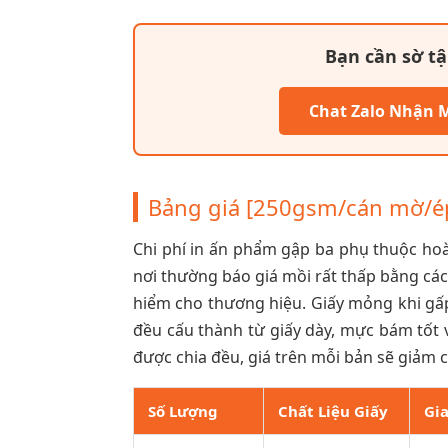
Bạn cần sờ t
Chat Zalo Nhận 
Bảng giá [250gsm/cán mờ/é
Chi phí in ấn phẩm gập ba phụ thuộc hoà
nơi thường báo giá mồi rất thấp bằng cá
hiểm cho thương hiệu. Giấy mỏng khi gấp
đều cấu thành từ giấy dày, mực bám tốt v
được chia đều, giá trên mỗi bản sẽ giảm 
Số Lượng
Chất Liệu Giấy
Gi