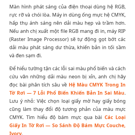
Màn hình phát sáng của điện thoại dùng hệ RGB,
rực rỡ và chói lòa. Máy in dùng ống mực hệ CMYK,
hấp thụ ánh sáng nên dải màu hẹp và trầm hơn.
Nếu anh chị xuất một file RGB mang đi in, máy RIP
(Raster Image Processor) sẽ tự động gọt bớt các
dải màu phát sáng dư thừa, khiến bản in tối sầm
và đen sạm đi.
Để hiểu tường tận các lỗi sai màu phổ biến và cách
cứu vãn những dải màu neon bị xỉn, anh chị hãy
đọc bài phân tích sâu về
Hệ Màu CMYK Trong In
Tờ Rơi — 7 Lỗi Phổ Biến Khiến Bản In Sai Màu
.
Lưu ý nhỏ: Việc chọn loại giấy mờ hay giấy bóng
cũng làm thay đổi độ tương phản của màu mực
CMYK. Tìm hiểu độ bám mực qua bài
Các Loại
Giấy In Tờ Rơi — So Sánh Độ Bám Mực Couche,
Ivory
.