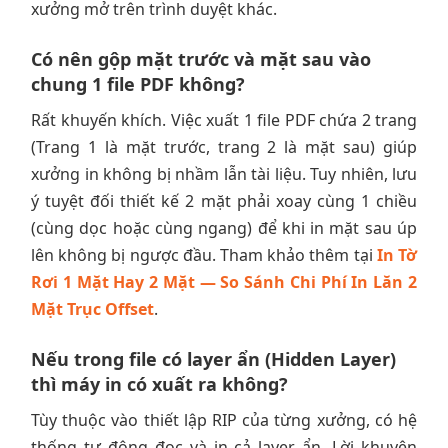
xưởng mở trên trình duyệt khác.
Có nên gộp mặt trước và mặt sau vào
chung 1 file PDF không?
Rất khuyến khích. Việc xuất 1 file PDF chứa 2 trang
(Trang 1 là mặt trước, trang 2 là mặt sau) giúp
xưởng in không bị nhầm lẫn tài liệu. Tuy nhiên, lưu
ý tuyệt đối thiết kế 2 mặt phải xoay cùng 1 chiều
(cùng dọc hoặc cùng ngang) để khi in mặt sau úp
lên không bị ngược đầu. Tham khảo thêm tại
In Tờ
Rơi 1 Mặt Hay 2 Mặt — So Sánh Chi Phí In Lăn 2
Mặt Trục Offset
.
Nếu trong file có layer ẩn (Hidden Layer)
thì máy in có xuất ra không?
Tùy thuộc vào thiết lập RIP của từng xưởng, có hệ
thống tự động đọc và in cả layer ẩn. Lời khuyên