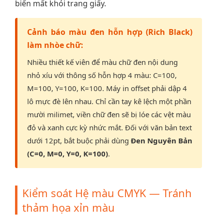
biến mất khỏi trang giấy.
Cảnh báo màu đen hỗn hợp (Rich Black)
làm nhòe chữ:
Nhiều thiết kế viên để màu chữ đen nội dung
nhỏ xíu với thông số hỗn hợp 4 màu: C=100,
M=100, Y=100, K=100. Máy in offset phải dập 4
lô mực đè lên nhau. Chỉ cần tay kê lệch một phần
mười milimet, viền chữ đen sẽ bị lóe các vệt màu
đỏ và xanh cực kỳ nhức mắt. Đối với văn bản text
dưới 12pt, bắt buộc phải dùng
Đen Nguyên Bản
(C=0, M=0, Y=0, K=100)
.
Kiểm soát Hệ màu CMYK — Tránh
thảm họa xỉn màu