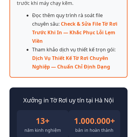
trước khi máy chạy kẽm.
Đọc thêm quy trình rà soát file
chuyên sâu:
Check & Sửa File Tờ Rơi
Trước Khi In — Khắc Phục Lỗi Lẹm
Viền
Tham khảo dịch vụ thiết kế trọn gói:
Dịch Vụ Thiết Kế Tờ Rơi Chuyên
Nghiệp — Chuẩn Chỉ Định Dạng
Xưởng in Tờ Rơi uy tín tại Hà Nội
13+
1.000.000+
năm kinh nghiệm
bản in hoàn thành