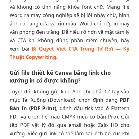
và không có tính năng khóa font chữ. Mang file
Word ra máy công nghiệp sẽ bị lỗi nhảy chữ, hình
ảnh rỗ răng cưa và xỉn màu. Word chỉ hợp in máy
văn phòng đen trắng. Để hiểu rõ hơn về mặt tâm lý
và CTA khi không dùng phần mềm chuyên, hãy
xem bài
Bí Quyết Viết CTA Trong Tờ Rơi — Kỹ
Thuật Copywriting
.
Gửi file thiết kế Canva bằng link cho
xưởng in có được không?
Tuyệt đối không gửi link. Anh chị phải tự tay vào
mục Tải Xuống (Download), chọn định dạng
PDF
Bản In (PDF Print)
, đánh dấu tick vào ô Flattern
PDF và chọn hệ màu CMYK (nếu có bản Pro). Gửi
tệp PDF vật lý đó qua email hoặc Zalo HD cho
xưởng. Việc gửi link có thể làm sai lệch bố cục khi