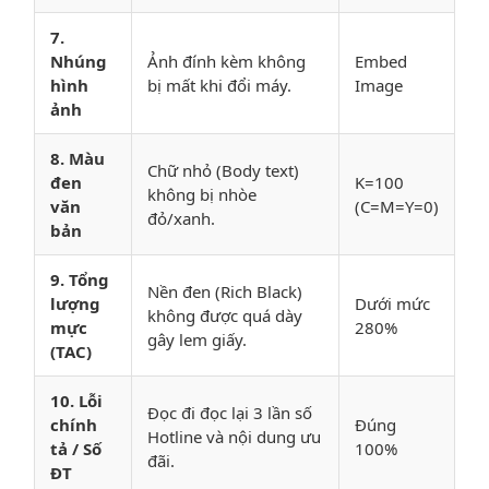
7.
Nhúng
Ảnh đính kèm không
Embed
hình
bị mất khi đổi máy.
Image
ảnh
8. Màu
Chữ nhỏ (Body text)
đen
K=100
không bị nhòe
văn
(C=M=Y=0)
đỏ/xanh.
bản
9. Tổng
Nền đen (Rich Black)
lượng
Dưới mức
không được quá dày
mực
280%
gây lem giấy.
(TAC)
10. Lỗi
Đọc đi đọc lại 3 lần số
chính
Đúng
Hotline và nội dung ưu
tả / Số
100%
đãi.
ĐT