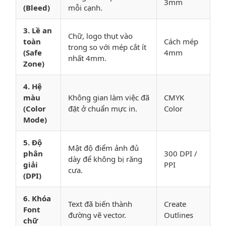
3mm
(Bleed)
mỗi cạnh.
3. Lề an
Chữ, logo thụt vào
toàn
Cách mép
trong so với mép cắt ít
(Safe
4mm
nhất 4mm.
Zone)
4. Hệ
màu
Không gian làm việc đã
CMYK
(Color
đặt ở chuẩn mực in.
Color
Mode)
5. Độ
Mật độ điểm ảnh đủ
phân
300 DPI /
dày để không bị răng
giải
PPI
cưa.
(DPI)
6. Khóa
Text đã biến thành
Create
Font
đường vẽ vector.
Outlines
chữ