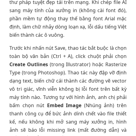
thư pháp tuyệt đẹp tải trên mạng. Khi chép file AI
sang máy tính của xưởng in (không cài font đó),
phần mềm tự động thay thế bằng font Arial mặc
định, làm chữ nhảy dòng loạn xạ, lỗi dấu tiếng Việt
biến thành các ô vuông.
Trước khi nhấn nút Save, thao tác bắt buộc là chọn
toàn bộ văn bản (Ctrl + A), click chuột phải chọn
Create Outlines
(trong Illustrator) hoặc Rasterize
Type (trong Photoshop). Thao tác này đập vỡ định
dạng text, biến chữ cái thành các đường vẽ vector
vô tri giác, vĩnh viễn không bị lỗi font trên bất kỳ
máy tính nào. Tương tự với hình ảnh, anh chị phải
bấm chọn nút
Embed Image
(Nhúng ảnh) trên
thanh công cụ để bức ảnh dính chết vào file thiết
kế, nếu không khi mở sang máy xưởng in, hình
ảnh sẽ báo lỗi missing link (mất đường dẫn) và