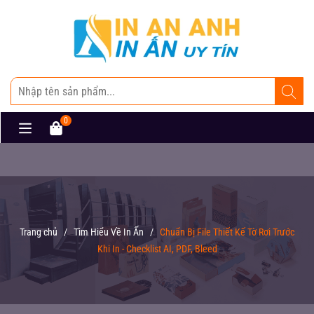
0
Trang chủ
/
Tìm Hiểu Về In Ấn
/
Chuẩn Bị File Thiết Kế Tờ Rơi Trước
Khi In - Checklist AI, PDF, Bleed