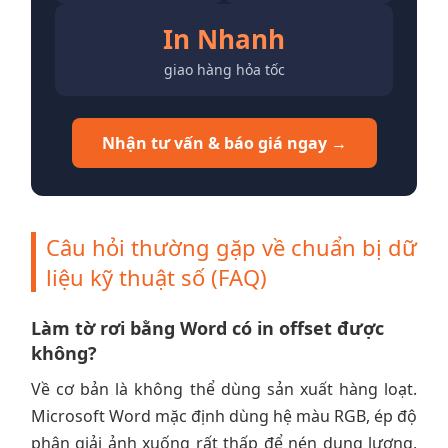
In Nhanh
giao hàng hỏa tốc
Nhận tư vấn & báo giá ngay →
Câu hỏi thường gặp về chuẩn bị dữ
liệu kỹ thuật số (FAQ)
Làm tờ rơi bằng Word có in offset được
không?
Về cơ bản là không thể dùng sản xuất hàng loạt.
Microsoft Word mặc định dùng hệ màu RGB, ép độ
phân giải ảnh xuống rất thấp để nén dung lượng,