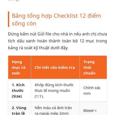
Bảng tổng hợp Checklist 12 điểm
sống còn
Đừng bấm nút Gửi file cho nhà in nếu anh chị chưa
tích dấu xanh hoàn thành toàn bộ 12 mục trong
bảng rà soát kỹ thuật dưới đây.
Hạng
Trạng
mục rà
Chi tiết cần kiểm tra
thái
soát
chuẩn
1. Kích
Khớp đúng kích thước
Chính xác
thước
thực tế mong muốn
mm
(Size)
(1:1).
2. Vùng
Nền màu và ảnh tràn
Bleed =
tràn lề
ra ngoài mép 3mm