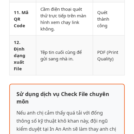
Cầm điện thoại quét
11. Mã
Quét
thử trực tiếp trên màn
QR
thành
hình xem chạy link
Code
công
không.
12.
Định
Tệp tin cuối cùng để
PDF (Print
dạng
gửi sang nhà in.
Quality)
xuất
File
Sử dụng dịch vụ Check File chuyên
môn
Nếu anh chị cảm thấy quá tải với đống
thông số kỹ thuật khô khan này, đội ngũ
kiểm duyệt tại In An Anh sẽ làm thay anh chị