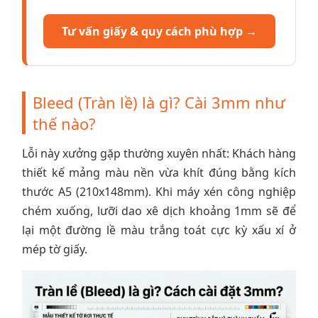
Tư vấn giấy & quy cách phù hợp →
Bleed (Tràn lề) là gì? Cài 3mm như
thế nào?
Lỗi này xưởng gặp thường xuyên nhất: Khách hàng
thiết kế mảng màu nền vừa khít đúng bằng kích
thước A5 (210x148mm). Khi máy xén công nghiệp
chém xuống, lưỡi dao xê dịch khoảng 1mm sẽ để
lại một đường lề màu trắng toát cực kỳ xấu xí ở
mép tờ giấy.