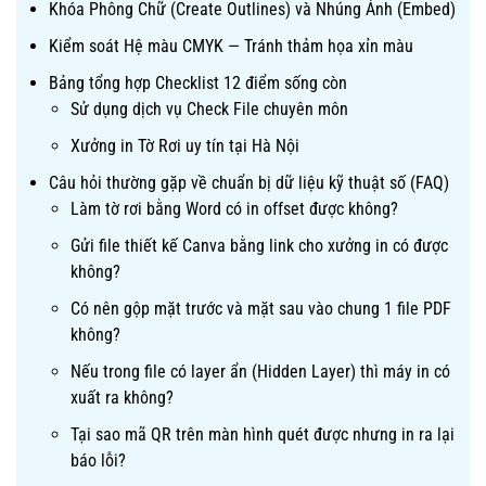
Khóa Phông Chữ (Create Outlines) và Nhúng Ảnh (Embed)
Kiểm soát Hệ màu CMYK — Tránh thảm họa xỉn màu
Bảng tổng hợp Checklist 12 điểm sống còn
Sử dụng dịch vụ Check File chuyên môn
Xưởng in Tờ Rơi uy tín tại Hà Nội
Câu hỏi thường gặp về chuẩn bị dữ liệu kỹ thuật số (FAQ)
Làm tờ rơi bằng Word có in offset được không?
Gửi file thiết kế Canva bằng link cho xưởng in có được
không?
Có nên gộp mặt trước và mặt sau vào chung 1 file PDF
không?
Nếu trong file có layer ẩn (Hidden Layer) thì máy in có
xuất ra không?
Tại sao mã QR trên màn hình quét được nhưng in ra lại
báo lỗi?