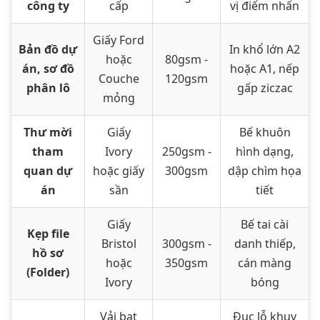
công ty
cấp
vị điểm nhấn
Giấy Ford
Bản đồ dự
In khổ lớn A2
hoặc
80gsm -
án, sơ đồ
hoặc A1, nếp
Couche
120gsm
phân lô
gấp ziczac
mỏng
Thư mời
Giấy
Bế khuôn
tham
Ivory
250gsm -
hình dạng,
quan dự
hoặc giấy
300gsm
dập chìm họa
án
sần
tiết
Giấy
Bế tai cài
Kẹp file
Bristol
300gsm -
danh thiếp,
hồ sơ
hoặc
350gsm
cán màng
(Folder)
Ivory
bóng
Vải bạt
Đục lỗ khuy