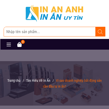
0
Trang chủ
/
Tìm Hiểu Về In Ấn
/
Vì sao doanh nghiệp bất động sản
cần đầu tư in ấn?