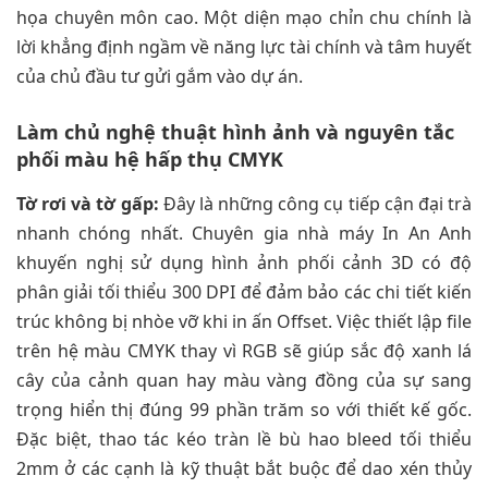
họa chuyên môn cao. Một diện mạo chỉn chu chính là
lời khẳng định ngầm về năng lực tài chính và tâm huyết
của chủ đầu tư gửi gắm vào dự án.
Làm chủ nghệ thuật hình ảnh và nguyên tắc
phối màu hệ hấp thụ CMYK
Tờ rơi và tờ gấp:
Đây là những công cụ tiếp cận đại trà
nhanh chóng nhất. Chuyên gia nhà máy In An Anh
khuyến nghị sử dụng hình ảnh phối cảnh 3D có độ
phân giải tối thiểu 300 DPI để đảm bảo các chi tiết kiến
trúc không bị nhòe vỡ khi in ấn Offset. Việc thiết lập file
trên hệ màu CMYK thay vì RGB sẽ giúp sắc độ xanh lá
cây của cảnh quan hay màu vàng đồng của sự sang
trọng hiển thị đúng 99 phần trăm so với thiết kế gốc.
Đặc biệt, thao tác kéo tràn lề bù hao bleed tối thiểu
2mm ở các cạnh là kỹ thuật bắt buộc để dao xén thủy