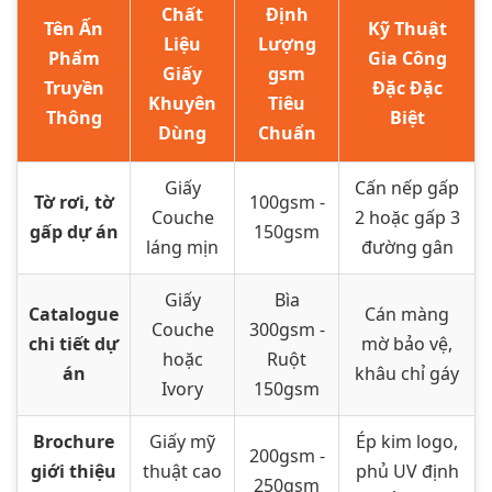
Chất
Định
Tên Ấn
Kỹ Thuật
Liệu
Lượng
Phẩm
Gia Công
Giấy
gsm
Truyền
Đặc Đặc
Khuyên
Tiêu
Thông
Biệt
Dùng
Chuẩn
Giấy
Cấn nếp gấp
Tờ rơi, tờ
100gsm -
Couche
2 hoặc gấp 3
gấp dự án
150gsm
láng mịn
đường gân
Giấy
Bìa
Catalogue
Cán màng
Couche
300gsm -
chi tiết dự
mờ bảo vệ,
hoặc
Ruột
án
khâu chỉ gáy
Ivory
150gsm
Brochure
Giấy mỹ
Ép kim logo,
200gsm -
giới thiệu
thuật cao
phủ UV định
250gsm