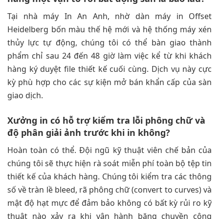
Tại nhà máy In An Anh, nhờ dàn máy in Offset
Heidelberg bốn màu thế hệ mới và hệ thống máy xén
thủy lực tự động, chúng tôi có thể bàn giao thành
phẩm chỉ sau 24 đến 48 giờ làm việc kể từ khi khách
hàng ký duyệt file thiết kế cuối cùng. Dịch vụ này cực
kỳ phù hợp cho các sự kiện mở bán khẩn cấp của sàn
giao dịch.
Xưởng in có hỗ trợ kiểm tra lỗi phông chữ và
độ phân giải ảnh trước khi in không?
Hoàn toàn có thể. Đội ngũ kỹ thuật viên chế bản của
chúng tôi sẽ thực hiện rà soát miễn phí toàn bộ tệp tin
thiết kế của khách hàng. Chúng tôi kiểm tra các thông
số về tràn lề bleed, rã phông chữ (convert to curves) và
mật độ hạt mực để đảm bảo không có bất kỳ rủi ro kỹ
thuật nào xảy ra khi vận hành băng chuyền công