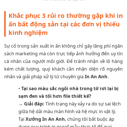
Khắc phục 3 rủi ro thường gặp khi in
ấn bất động sản tại các đơn vị thiếu
kinh nghiệm
Sự cố trong sản xuất in ấn không chỉ gây lãng phí ngân
sách marketing mà còn trực tiếp ảnh hưởng đến uy tín
cá nhân của người môi giới. Để tránh nhận về lô hàng
kém chất lượng, quý khách cần nhận diện rõ nguyên
nhân và giải pháp xử lý từ chuyên gia
In An Anh
.
•
Tại sao màu sắc ngôi nhà trong tờ rơi lại bị
sạm đen và tối hơn file thiết kế?
→
Giải đáp:
Tình trạng này xảy ra do sự sai lệch
giữa hệ dải màu màn hình và hệ mực in vật lý.
Tại
Xưởng In An Anh
, chúng tôi bắt buộc áp
dụng quy trình in proof mẫu thực tế để quý