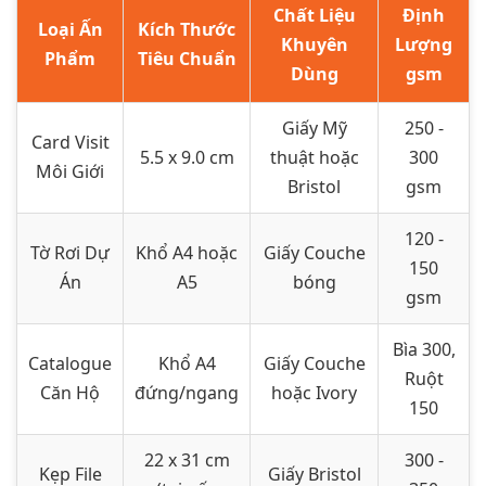
Chất Liệu
Định
Loại Ấn
Kích Thước
Khuyên
Lượng
Phẩm
Tiêu Chuẩn
Dùng
gsm
Giấy Mỹ
250 -
Card Visit
5.5 x 9.0 cm
thuật hoặc
300
Môi Giới
Bristol
gsm
120 -
Tờ Rơi Dự
Khổ A4 hoặc
Giấy Couche
150
Án
A5
bóng
gsm
Bìa 300,
Catalogue
Khổ A4
Giấy Couche
Ruột
Căn Hộ
đứng/ngang
hoặc Ivory
150
22 x 31 cm
300 -
Kẹp File
Giấy Bristol