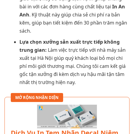
bài in với các đơn hàng cùng chất liệu tại
In An
Anh
. Kỹ thuật này giúp chia sẻ chi phí ra bản
kẽm, giúp bạn tiết kiệm đến 30 phần trăm ngân
sách.
Lựa chọn xưởng sản xuất trực tiếp không
trung gian:
Làm việc trực tiếp với nhà máy sản
xuất tại Hà Nội giúp quý khách loại bỏ mọi chi
phí môi giới thương mại. Chúng tôi cam kết giá
gốc tận xưởng đi kèm dịch vụ hậu mãi tận tâm
nhất thị trường hiện nay.
MỞ RỘNG NHẬN DIỆN
Dịch Vụ In Tem Nhãn Decal Niêm