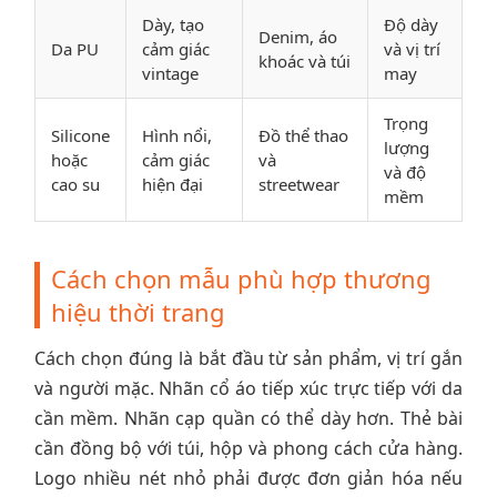
Dày, tạo
Độ dày
Denim, áo
Da PU
cảm giác
và vị trí
khoác và túi
vintage
may
Trọng
Silicone
Hình nổi,
Đồ thể thao
lượng
hoặc
cảm giác
và
và độ
cao su
hiện đại
streetwear
mềm
Cách chọn mẫu phù hợp thương
hiệu thời trang
Cách chọn đúng là bắt đầu từ sản phẩm, vị trí gắn
và người mặc. Nhãn cổ áo tiếp xúc trực tiếp với da
cần mềm. Nhãn cạp quần có thể dày hơn. Thẻ bài
cần đồng bộ với túi, hộp và phong cách cửa hàng.
Logo nhiều nét nhỏ phải được đơn giản hóa nếu