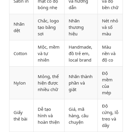
Satin in
mặt có độ
và hướng
và độ
bóng nhẹ
dẫn
bền chữ
Chắc, logo
Nhãn
Nét nhỏ
Nhãn
tạo bằng
thương
và số
dệt
sợi
hiệu
màu
Mộc, mềm
Handmade,
Màu
Cotton
và tự
đồ trẻ em,
nền và
nhiên
local brand
độ co
Độ
Mỏng, thể
Nhãn thành
mềm
Nylon
hiện được
phần và
của
nhiều chữ
giặt
mép
Độ
Dễ tạo
Giá, mã
Giấy
cứng, lỗ
hình và
hàng, câu
thẻ bài
treo và
hoàn thiện
chuyện
dây