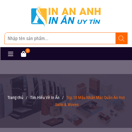
0
Trang chủ
/
Tìm Hiểu Về In Ấn
/
Top 10 Mẫu Nhãn Mác Quần Áo Hot
: Satin & Woven