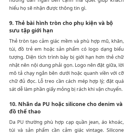
hướng dẫn ngắn bên cạnh mã quét giúp khách
hiểu họ sẽ nhận được thông tin gì.
9. Thẻ bài hình tròn cho phụ kiện và bộ
sưu tập giới hạn
Thẻ tròn tạo cảm giác mềm và phù hợp mũ, khăn,
túi, đồ trẻ em hoặc sản phẩm có logo dạng biểu
tượng. Diện tích trình bày bị giới hạn hơn thẻ chữ
nhật nên nội dung phải gọn. Logo nên đặt giữa, lời
mô tả chạy ngắn bên dưới hoặc quanh viền với cỡ
chữ đủ đọc. Lỗ treo cần cách mép hợp lý; đặt quá
sát dễ làm phần giấy mỏng bị rách khi vận chuyển.
10. Nhãn da PU hoặc silicone cho denim và
đồ thể thao
Da PU thường phù hợp cạp quần jean, áo khoác,
túi và sản phẩm cần cảm giác vintage. Silicone