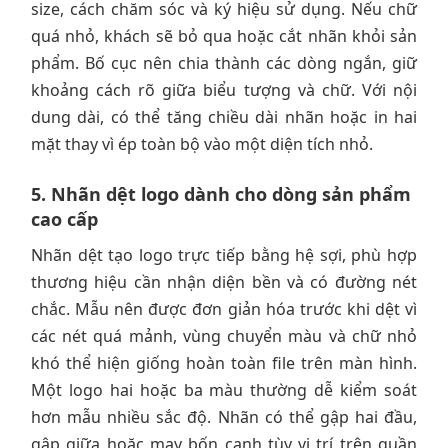
size, cách chăm sóc và ký hiệu sử dụng. Nếu chữ
quá nhỏ, khách sẽ bỏ qua hoặc cắt nhãn khỏi sản
phẩm. Bố cục nên chia thành các dòng ngắn, giữ
khoảng cách rõ giữa biểu tượng và chữ. Với nội
dung dài, có thể tăng chiều dài nhãn hoặc in hai
mặt thay vì ép toàn bộ vào một diện tích nhỏ.
5. Nhãn dệt logo dành cho dòng sản phẩm
cao cấp
Nhãn dệt tạo logo trực tiếp bằng hệ sợi, phù hợp
thương hiệu cần nhận diện bền và có đường nét
chắc. Mẫu nên được đơn giản hóa trước khi dệt vì
các nét quá mảnh, vùng chuyển màu và chữ nhỏ
khó thể hiện giống hoàn toàn file trên màn hình.
Một logo hai hoặc ba màu thường dễ kiểm soát
hơn mẫu nhiều sắc độ. Nhãn có thể gập hai đầu,
gập giữa hoặc may bốn cạnh tùy vị trí trên quần