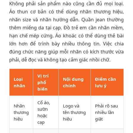
Không phải sản phẩm nào cũng cần đủ mọi loại.
Áo thun cơ bản có thể dùng nhãn thương hiệu,
nhãn size và nhãn hướng dẫn. Quần jean thường
thêm miếng da tại cạp. Đồ trẻ em cần nhãn mềm,
hạn chế mép cứng. Áo khoác có thể dùng thẻ bài
lớn hơn để trình bày nhiều thông tin. Việc chia
đúng chức năng giúp mỗi nhãn có kích thước vừa
phải, dễ đọc và không tạo cảm giác nhồi chữ.
Vị trí
Loại
Nội dung
Điểm cần
phổ
nhãn
chính
lưu ý
biến
Cổ áo,
Nhãn
Logo và
Phải rõ sau
sườn
thương
tên thương
nhiều lần
hoặc
hiệu
hiệu
giặt
cạp