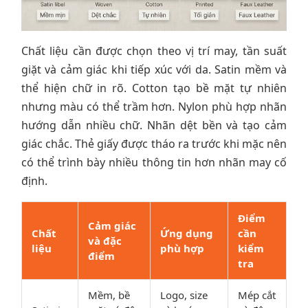
Chất liệu cần được chọn theo vị trí may, tần suất
giặt và cảm giác khi tiếp xúc với da. Satin mềm và
thể hiện chữ in rõ. Cotton tạo bề mặt tự nhiên
nhưng màu có thể trầm hơn. Nylon phù hợp nhãn
hướng dẫn nhiều chữ. Nhãn dệt bền và tạo cảm
giác chắc. Thẻ giấy được tháo ra trước khi mặc nên
có thể trình bày nhiều thông tin hơn nhãn may cố
định.
Điểm
Cảm giác
Chất
Ứng dụng
cần
và đặc
liệu
phù hợp
kiểm
điểm
tra
Mềm, bề
Logo, size
Mép cắt