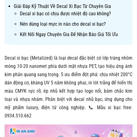
Giải Đáp Kỹ Thuật Về Decal Xi Bạc Từ Chuyên Gia
Decal xi bạc có chịu được nhiệt độ cao không?
Nên dùng loại mực in nào cho decal xi bạc?
Kết Nối Ngay Chuyên Gia Để Nhận Báo Giá Tối Ưu
Decal xi bạc (Metalized) là loại decal đặc biệt có lớp tráng nhôm
mỏng 10-20 nanomet phía dưới mặt nhựa PET, tạo hiệu ứng ánh
kim phản quang sang trọng. 5 ưu điểm đột phá: chịu nhiệt 200°C
dán động cơ, kháng UV 5 năm không phai, in lót trắng để hiển thị
màu CMYK rực rỡ, ép nhũ kết hợp tạo logo nổi, bám chắc kim
loại và nhựa nhám. Phân biệt với decal nhũ bạc, ứng dụng cho
mỹ phẩm luxury, điện tử công nghiệp. 📞 Mẫu xi bạc free:
0934.510.662