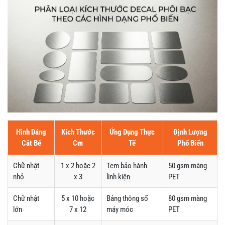
Hình Dáng
Kích Thước
Ứng Dụng Thực
Định Lượng
Cắt Bế
Cm
Tế
Phổ Biến
Chữ nhật
1 x 2 hoặc 2
Tem bảo hành
50 gsm màng
nhỏ
x 3
linh kiện
PET
Chữ nhật
5 x 10 hoặc
Bảng thông số
80 gsm màng
lớn
7 x 12
máy móc
PET