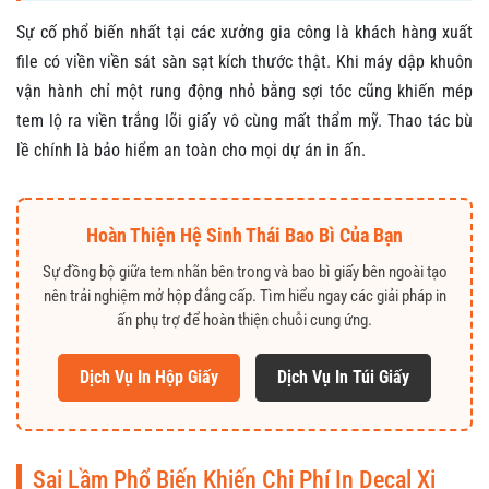
Sự cố phổ biến nhất tại các xưởng gia công là khách hàng xuất
file có viền viền sát sàn sạt kích thước thật. Khi máy dập khuôn
vận hành chỉ một rung động nhỏ bằng sợi tóc cũng khiến mép
tem lộ ra viền trắng lõi giấy vô cùng mất thẩm mỹ. Thao tác bù
lề chính là bảo hiểm an toàn cho mọi dự án in ấn.
Hoàn Thiện Hệ Sinh Thái Bao Bì Của Bạn
Sự đồng bộ giữa tem nhãn bên trong và bao bì giấy bên ngoài tạo
nên trải nghiệm mở hộp đẳng cấp. Tìm hiểu ngay các giải pháp in
ấn phụ trợ để hoàn thiện chuỗi cung ứng.
Dịch Vụ In Hộp Giấy
Dịch Vụ In Túi Giấy
Sai Lầm Phổ Biến Khiến Chi Phí In Decal Xi