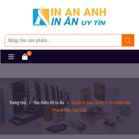
0
Trang chủ
/
Tìm Hiểu Về In Ấn
/
Decal Xi Bạc Là Gì? 5 Ưu Điểm Đột
Phá In Tem Cao Cấp