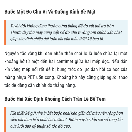
Bước Một Đo Chu Vi Và Đường Kính Bề Mặt
Tuyệt đối không dùng thước cứng thẳng để đo vật thể trụ tròn.
Thước dây thợ may cung cấp số đo chu vi vòng ôm chính xác nhất
giúp xác định chiều dài toàn dải của mẫu thiết kế bao bì.
Nguyên tắc vàng khi dán nhãn thân chai lọ là luôn chừa lại một
khoảng hở từ một đến hai centimet giữa hai mép dọc. Nếu dán
kín vòng mép nối rất dễ bị bung tróc do lực đàn hồi cơ học của
màng nhựa PET uốn cong. Khoảng hở này cũng giúp người thao
tác dễ dàng căn chỉnh độ thẳng hàng.
Bước Hai Xác Định Khoảng Cách Tràn Lề Bế Tem
File thiết kế gửi nhà in bắt buộc phải kéo giãn dải màu nền rộng hơn
viền cắt thực tế ít nhất hai milimet. Bước này bù đắp sai số rung lắc
của lưỡi dao kỹ thuật số tốc độ cao.