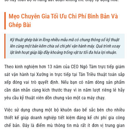
Mẹo Chuyên Gia Tối Ưu Chi Phí Bình Bản Và
Ghép Bài
Kỹ thuật ghép bài in lồng nhiều mẫu mã có chung thông số kỹ thuật
lên cùng một bản kẽm chia sẻ chi phí vận hành máy. Quá trình xoay
lật linh hoạt giúp lấp đầy khoảng trống vật tư tối đa hóa lợi nhuận.
Theo kinh nghiệm hơn 13 năm của CEO Ngô Tâm trực tiếp giám
sát vận hành tại Xưởng in trực tiếp tại Tân Triều thuật toán sắp
xếp đóng vai trò quyết định. Nếu bạn có năm dòng sản phẩm
cần dán nhãn cùng kích thước thay vì in năm lượt riêng lẻ hãy
yêu cầu kỹ thuật viên dồn chung vào một ca máy chạy.
Việc sử dụng chung một bộ khuôn dao bế sắc bén cho nhiều
thiết kế giúp doanh nghiệp tiết kiệm đáng kể chi phí gia công
chế bản. Đây là điểm mù thông tin mà rất ít đơn vị trung gian