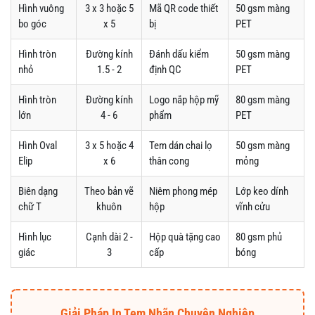
Hình vuông
3 x 3 hoặc 5
Mã QR code thiết
50 gsm màng
bo góc
x 5
bị
PET
Hình tròn
Đường kính
Đánh dấu kiểm
50 gsm màng
nhỏ
1.5 - 2
định QC
PET
Hình tròn
Đường kính
Logo nắp hộp mỹ
80 gsm màng
lớn
4 - 6
phẩm
PET
Hình Oval
3 x 5 hoặc 4
Tem dán chai lọ
50 gsm màng
Elip
x 6
thân cong
mỏng
Biên dạng
Theo bản vẽ
Niêm phong mép
Lớp keo dính
chữ T
khuôn
hộp
vĩnh cửu
Hình lục
Cạnh dài 2 -
Hộp quà tặng cao
80 gsm phủ
giác
3
cấp
bóng
Giải Pháp In Tem Nhãn Chuyên Nghiệp