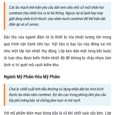
Các bo mạch linh kiện yêu cầu dán tem siêu nhỏ cỡ một nhân hai
centimet chịu nhiệt tỏa ra từ hệ thống. Ngược lại tủ lạnh hay máy
giặt dùng nhãn kích thước sáu nhân mười centimet để thể hiện dải
điện áp và số series.
Đặc thù của ngành điện tử là thiết bị tỏa nhiệt lượng lớn trong
quá trình vận hành liên tục. Vật liệu xi bạc lúc này đóng vai trò
như một lớp tản nhiệt thụ động. Lớp keo dán mặt lưng bắt buộc
là loại chịu được biến thiên nhiệt độ để không bị chảy nhựa làm
lệch vị trí quét mã vạch kiểm kho.
Ngành Mỹ Phẩm Hóa Mỹ Phẩm
Chai lọ chiết xuất tinh dầu thường sử dụng nhãn dán bo tròn kích
thước ba nhân năm centimet. Độ ẩm cao trong phòng tắm yêu cầu
lớp phủ màng bảo vệ chống phai mực in mã vạch.
Với mỹ phẩm diện mạo bóng bẩy là vũ khí chốt sale sắc bén. Lớp