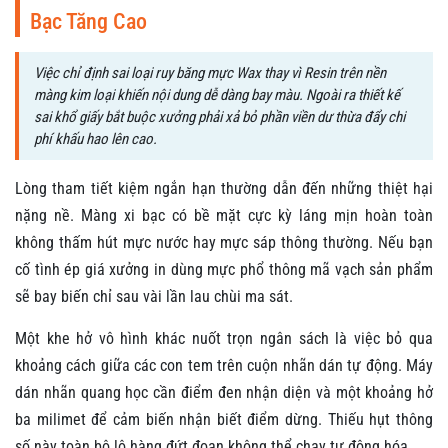
Bạc Tăng Cao
Việc chỉ định sai loại ruy băng mực Wax thay vì Resin trên nền
màng kim loại khiến nội dung dễ dàng bay màu. Ngoài ra thiết kế
sai khổ giấy bắt buộc xưởng phải xả bỏ phần viền dư thừa đẩy chi
phí khấu hao lên cao.
Lòng tham tiết kiệm ngắn hạn thường dẫn đến những thiệt hại
nặng nề. Màng xi bạc có bề mặt cực kỳ láng mịn hoàn toàn
không thấm hút mực nước hay mực sáp thông thường. Nếu bạn
cố tình ép giá xưởng in dùng mực phổ thông mã vạch sản phẩm
sẽ bay biến chỉ sau vài lần lau chùi ma sát.
Một khe hở vô hình khác nuốt trọn ngân sách là việc bỏ qua
khoảng cách giữa các con tem trên cuộn nhãn dán tự động. Máy
dán nhãn quang học cần điểm đen nhận diện và một khoảng hở
ba milimet để cảm biến nhận biết điểm dừng. Thiếu hụt thông
số này toàn bộ lô hàng đứt đoạn không thể chạy tự động hóa.