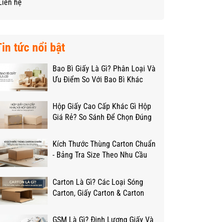
Liên hệ
Tin tức nổi bật
Bao Bì Giấy Là Gì? Phân Loại Và
Ưu Điểm So Với Bao Bì Khác
Hộp Giấy Cao Cấp Khác Gì Hộp
Giá Rẻ? So Sánh Để Chọn Đúng
Ngân Sách
Kích Thước Thùng Carton Chuẩn
- Bảng Tra Size Theo Nhu Cầu
Đóng Hàng
Carton Là Gì? Các Loại Sóng
Carton, Giấy Carton & Carton
Lạnh Từ A-Z
GSM Là Gì? Định Lượng Giấy Và