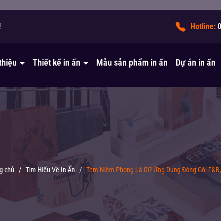
!
Hotline:
 thiệu
Thiết kế in ấn
Mẫu sản phẩm in ấn
Dự án in ấn
g chủ
/
Tìm Hiểu Về In Ấn
/
Tem Niêm Phong Là Gì? Ứng Dụng Đóng Gói F&B