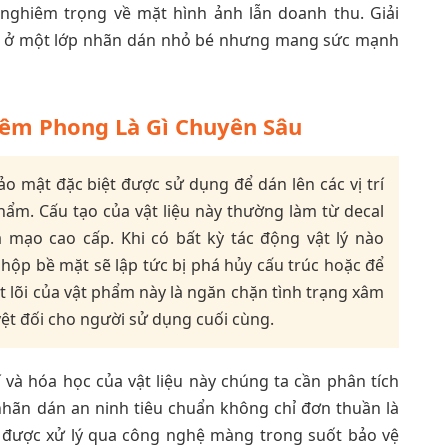
i nghiêm trọng về mặt hình ảnh lẫn doanh thu. Giải
nằm ở một lớp nhãn dán nhỏ bé nhưng mang sức mạnh
êm Phong Là Gì Chuyên Sâu
 mật đặc biệt được sử dụng để dán lên các vị trí
ẩm. Cấu tạo của vật liệu này thường làm từ decal
 mạo cao cấp. Khi có bất kỳ tác động vật lý nào
ộp bề mặt sẽ lập tức bị phá hủy cấu trúc hoặc để
ốt lõi của vật phẩm này là ngăn chặn tình trạng xâm
ệt đối cho người sử dụng cuối cùng.
 và hóa học của vật liệu này chúng ta cần phân tích
nhãn dán an ninh tiêu chuẩn không chỉ đơn thuần là
g được xử lý qua công nghệ màng trong suốt bảo vệ