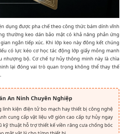
yên dụng được pha chế theo công thức bám dính vĩnh
thông thường keo dán bảo mật có khả năng phản ứng
 gian ngắn tiếp xúc. Khi lớp keo này đông kết chúng
Nếu có lực kéo cơ học tác động lớp giấy mỏng manh
ịu nhượng bộ. Cơ chế tự hủy thông minh này là chìa
ninh lại đóng vai trò quan trọng không thể thay thế
.
Dán An Ninh Chuyên Nghiệp
linh kiện điện tử bo mạch hay thiết bị công nghệ
Anh cung cấp vật liệu vỡ giòn cao cấp tự hủy ngay
ũ kỹ thuật hỗ trợ thiết kế viền răng cưa chống bóc
mật vật lý cho từng thiết bị.