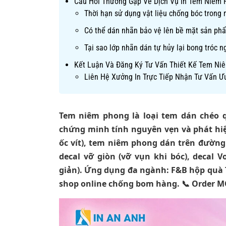
Câu Hỏi Thường Gặp Về Dịch Vụ In Tem Niêm 
Thời hạn sử dụng vật liệu chống bóc trong 
Có thể dán nhãn bảo vệ lên bề mặt sản ph
Tại sao lớp nhãn dán tự hủy lại bong tróc 
Kết Luận Và Đăng Ký Tư Vấn Thiết Kế Tem N
Liên Hệ Xưởng In Trực Tiếp Nhận Tư Vấn Ưu
Tem niêm phong là loại tem dán chéo 
chứng minh tính nguyên vẹn và phát hiệ
ốc vít), tem niêm phong dán trên đường 
decal vỡ giòn (vỡ vụn khi bóc), decal V
giản). Ứng dụng đa ngành: F&B hộp quà 
shop online chống bom hàng. 📞 Order M