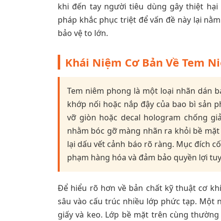
khi đến tay người tiêu dùng gây thiệt hạ
pháp khắc phục triệt để vấn đề này lại 
bảo vệ to lớn.
Khái Niệm Cơ Bản Về Tem Ni
Tem niêm phong là một loại nhãn dán bảo
khớp nối hoặc nắp đậy của bao bì sản ph
vỡ giòn hoặc decal hologram chống giả
nhằm bóc gỡ màng nhãn ra khỏi bề mặt h
lại dấu vết cảnh báo rõ ràng. Mục đích c
phạm hàng hóa và đảm bảo quyền lợi tuy
Để hiểu rõ hơn về bản chất kỹ thuật cơ khí
sâu vào cấu trúc nhiều lớp phức tạp. Một 
giấy và keo. Lớp bề mặt trên cùng thườn