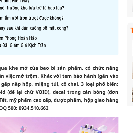
Phong Hiện Nay
môi trường kho lưu trữ là bao lâu?
ẩm ẩm ướt trơn trượt được không?
ngay sau khi dán xuống bề mặt cong?
iêm Phong Hoàn Hảo
 Đãi Giảm Giá Kịch Trần
qua khe mở của bao bì sản phẩm, có chức năng
n việc mở trộm. Khác với tem bảo hành (gắn vào
gấp nắp hộp, miệng túi, cổ chai. 3 loại phổ biến:
oid (để lại chữ VOID), decal trong cán bóng (đơn
Tết, mỹ phẩm cao cấp, dược phẩm, hộp giao hàng
OQ 500: 0934.510.662