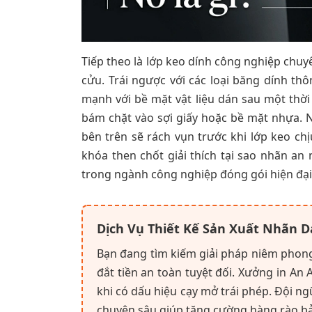
Tiếp theo là lớp keo dính công nghiệp chu
cửu. Trái ngược với các loại băng dính 
mạnh với bề mặt vật liệu dán sau một thời
bám chặt vào sợi giấy hoặc bề mặt nhựa. 
bên trên sẽ rách vụn trước khi lớp keo ch
khóa then chốt giải thích tại sao nhãn an 
trong ngành công nghiệp đóng gói hiện đại
Dịch Vụ Thiết Kế Sản Xuất Nhãn 
Bạn đang tìm kiếm giải pháp niêm phong 
đắt tiền an toàn tuyệt đối. Xưởng in An 
khi có dấu hiệu cạy mở trái phép. Đội ng
chuyên sâu giúp tăng cường hàng rào bảo 