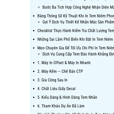
Bước Ba Tích Hợp Công Nghệ Nhận Diện M
Bảng Thông Số Kỹ Thuật Khi In Tem Niêm Pho
Gợi Ý Dịch Vụ Thiết Kế Nhãn Mác Sản Phẩ
Checklist Thực Hành Kiểm Tra Chất Lượng T
Những Sai Lầm Phổ Biến Khi Đặt In Tem Niêm
Mẹo Chuyên Gia Để Tối Ưu Chi Phí In Tem Ni
Dịch Vụ Cung Cấp Tem Bảo Hành Khẳng Địn
1. Máy In Offset & Máy In Nhanh
2. Máy Kẽm — Chế Bản CTP
3. Gia Công Sau In
4. Chất Liệu Giấy Decal
5. Kiểu Dáng & Hình Dáng Tem Nhãn
6. Tham Khảo Dự Án Đã Làm