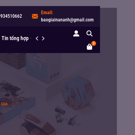
Email:
0934510662
baogiainananh@gmail.com
Tin tổng hợp
Liên hệ
0
, Quà