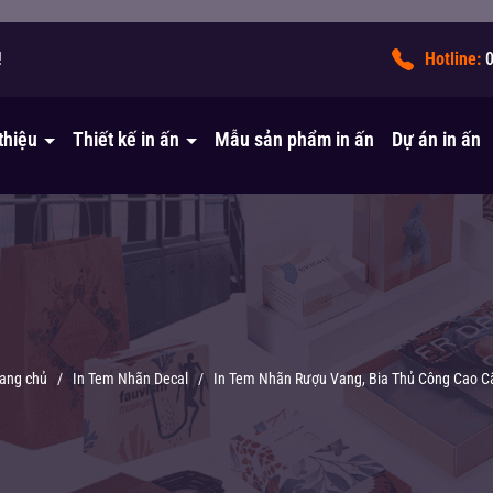
!
Hotline:
 thiệu
Thiết kế in ấn
Mẫu sản phẩm in ấn
Dự án in ấn
rang chủ
/
In Tem Nhãn Decal
/
In Tem Nhãn Rượu Vang, Bia Thủ Công Cao C