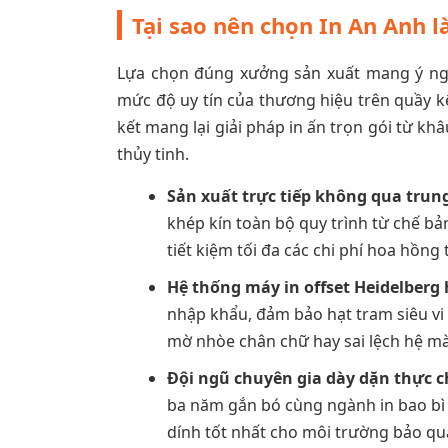
Tại sao nên chọn In An Anh 
Lựa chọn đúng xưởng sản xuất mang ý ngh
mức độ uy tín của thương hiệu trên quầy k
kết mang lại giải pháp in ấn trọn gói từ k
thủy tinh.
Sản xuất trực tiếp không qua trung
khép kín toàn bộ quy trình từ chế bả
tiết kiệm tối đa các chi phí hoa hồng
Hệ thống máy in offset Heidelberg 
nhập khẩu, đảm bảo hạt tram siêu vi
mờ nhòe chân chữ hay sai lệch hệ m
Đội ngũ chuyên gia dày dặn thực c
ba năm gắn bó cùng ngành in bao bì 
dính tốt nhất cho môi trường bảo qu