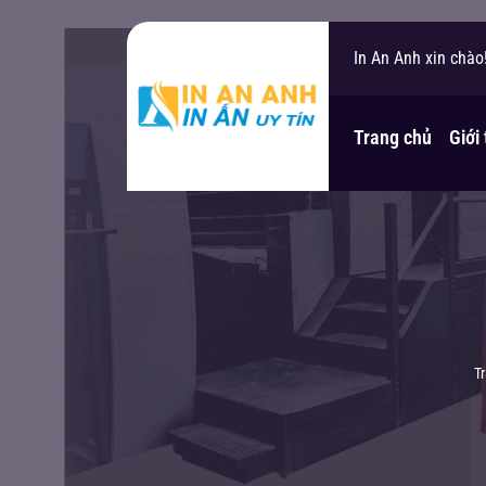
In An Anh xin chào
Bạn cần hỗ trợ?
Trang chủ
Giới
T