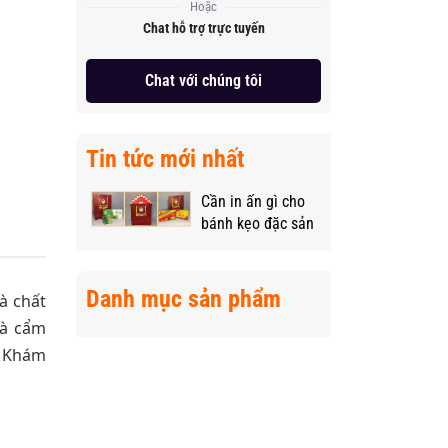
Hoặc
Chat hỗ trợ trực tuyến
Chat với chúng tôi
Tin tức mới nhất
Cần in ấn gì cho
bánh kẹo đặc sản
vùng miền để
“nâng tầm” sản
phẩm?
Danh mục sản phẩm
à chất
là cẩm
. Khám