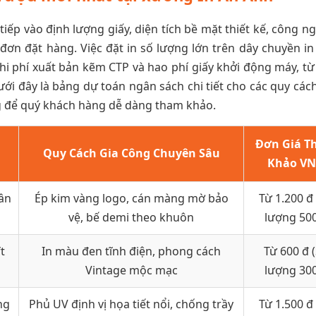
iếp vào định lượng giấy, diện tích bề mặt thiết kế, công n
ơn đặt hàng. Việc đặt in số lượng lớn trên dây chuyền in 
hi phí xuất bản kẽm CTP và hao phí giấy khởi động máy, từ
i đây là bảng dự toán ngân sách chi tiết cho các quy các
ng để quý khách hàng dễ dàng tham khảo.
Đơn Giá 
Quy Cách Gia Công Chuyên Sâu
Khảo V
ân
Ép kim vàng logo, cán màng mờ bảo
Từ 1.200 đ
vệ, bế demi theo khuôn
lượng 50
t
In màu đen tĩnh điện, phong cách
Từ 600 đ 
Vintage mộc mạc
lượng 30
ng
Phủ UV định vị họa tiết nổi, chống trầy
Từ 1.500 đ