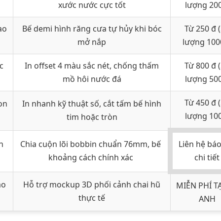
xước nước cực tốt
lượng 20
ao
Bế demi hình răng cưa tự hủy khi bóc
Từ 250 đ 
mở nắp
lượng 100
c
In offset 4 màu sắc nét, chống thấm
Từ 800 đ 
mồ hôi nước đá
lượng 50
Từ 450 đ 
on
In nhanh kỹ thuật số, cắt tấm bế hình
lượng 10
tim hoặc tròn
n
Chia cuộn lõi bobbin chuẩn 76mm, bế
Liên hệ báo
khoảng cách chính xác
chi tiết
ao
Hỗ trợ mockup 3D phối cảnh chai hũ
MIỄN PHÍ T
thực tế
ANH