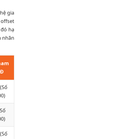
ghệ gia
offset
 đó hạ
h nhãn
Tham
NĐ
 (Số
00)
(Số
00)
 (Số