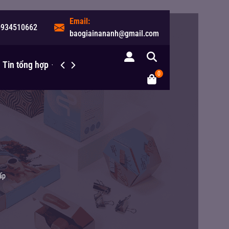
Email:
0934510662
baogiainananh@gmail.com
Tin tổng hợp
Liên hệ
0
ấp