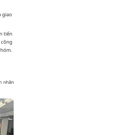
à giao
n tiến
i công
 nhóm.
em nhãn