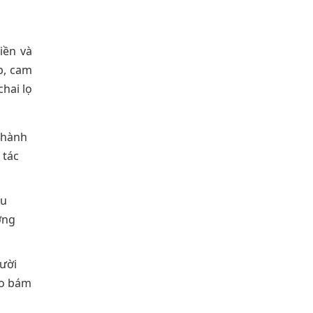
iền và
p, cam
hai lọ
n hành
 tác
àu
ợng
ười
eo bám