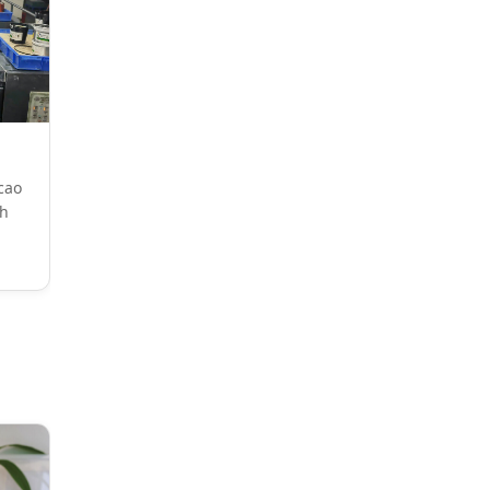
cao
nh