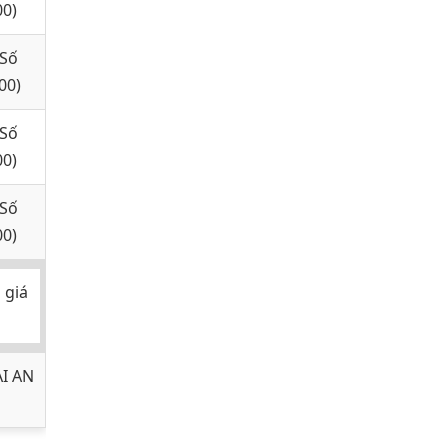
00)
(Số
00)
(Số
00)
(Số
00)
 giá
ẠI AN