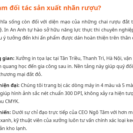
làm đối tác sản xuất nhãn rượu?
ĩa sống còn đối với diện mạo của những chai rượu đắt t
ệ. In An Anh tự hào sở hữu năng lực thực thi chuyên nghiệ
hâu ý tưởng đến khi ấn phẩm được dán hoàn thiện trên thân c
 gian:
Xưởng in tọa lạc tại Tân Triều, Thanh Trì, Hà Nội, vậ
n quang học đến gia công sau in. Nền tảng này giúp quý đối
 thương mại đắt đỏ.
hiện đại:
Chúng tôi trang bị các dòng máy in 4 màu và 5 m
 giúp hình ảnh sắc nét chuẩn 300 DPI, không xảy ra hiện tư
àu CMYK.
hiến:
Dưới sự chỉ đạo trực tiếp của CEO Ngô Tâm với hơn m
xanh, kỹ thuật viên của xưởng luôn tư vấn chính xác loại k
ản kho lạnh.