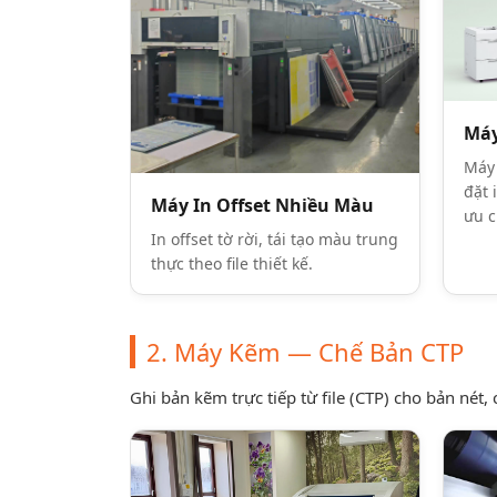
Máy
Máy 
đặt 
Máy In Offset Nhiều Màu
ưu c
In offset tờ rời, tái tạo màu trung
thực theo file thiết kế.
2. Máy Kẽm — Chế Bản CTP
Ghi bản kẽm trực tiếp từ file (CTP) cho bản nét