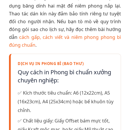
dụng băng dính hai mặt để niêm phong nắp lại.
Thao tác dán kín này đảm bảo tính riêng tư tuyệt
đối cho người nhận. Nếu bạn tò mò về quy trình
đóng gói sao cho lịch sự, hãy đọc thêm bài hướng
dẫn
cách gấp, cách viết và niêm phong phong bì
đúng chuẩn
.
DỊCH VỤ IN PHONG BÌ (BAO THƯ)
Quy cách in Phong bì chuẩn xưởng
chuyên nghiệp:
✅ Kích thước tiêu chuẩn: A6 (12x22cm), A5
(16x23cm), A4 (25x34cm) hoặc bế khuôn tùy
chỉnh.
✅ Chất liệu giấy: Giấy Offset bám mực tốt,
giấy Kraft mộc mạc, hoặc giấy Mỹ thuật cao