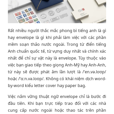
Rất nhiều người thắc mắc phong bì tiếng anh là gì
hay envelope là gì khi phải làm việc với các phần
mềm soạn thảo nước ngoài. Trong từ điển tiếng
Anh chuẩn quốc tế, từ vựng duy nhất và chính xác
nhất để chỉ sự vật này là envelope. Tùy thuộc vào
việc bạn giao tiếp theo giọng Anh-Mỹ hay Anh-Anh,
từ này sẽ được phát âm lần lượt là /ˈen.və.loʊp/
hoặc /ˈɑːn.və.loʊp/. Không có khái niệm dịch word-
by-word kiểu letter cover hay paper bag.
Việc nắm vững thuật ngữ envelope chỉ là bước đi
đầu tiên. Khi bạn trực tiếp trao đổi với các nhà
cung cấp nước ngoài hoặc thao tác trên phần