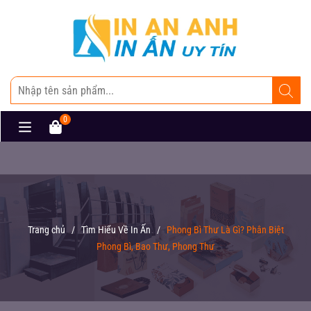
0
Trang chủ
/
Tìm Hiểu Về In Ấn
/
Phong Bì Thư Là Gì? Phân Biệt
Phong Bì, Bao Thư, Phong Thư