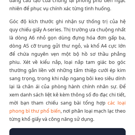
dáng cấu tạo của chúng lại phong phú đến ngạc
nhiên để phục vụ chính xác từng tình huống.
Góc độ kích thước ghi nhận sự thống trị của hệ
quy chiếu giấy A-series. Thị trường ưa chuộng nhất
là dòng A6 nhỏ gọn dùng đựng hóa đơn gấp ba,
dòng A5 cỡ trung gửi thư ngỏ, và khổ A4 cực lớn
để chứa nguyên vẹn một bộ hồ sơ thầu phẳng
phiu. Xét về kiểu nắp, loại nắp tam giác bo góc
thường gắn liền với những tấm thiệp cưới ép kim
sang trọng, trong khi nắp ngang bôi keo siêu dính
lại là chân ái của phòng hành chính nhân sự. Để
xem danh sách liệt kê kèm thông số đo đạc chi tiết,
mời bạn tham chiếu sang bài tổng hợp
các loại
phong bì thư phổ biến
, nơi phân loại mạch lạc theo
từng khổ giấy và công năng sử dụng.