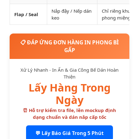
Nắp đậy / Nếp dán
Chỉ riêng khu vực
Flap / Seal
keo
phong miệng túi.
📋 ĐÁP ỨNG ĐƠN HÀNG IN PHONG BÌ
GẤP
Xử Lý Nhanh - In Ấn & Gia Công Bế Dán Hoàn
Thiện
Lấy Hàng Trong
Ngày
⏰ Hỗ trợ kiểm tra file, lên mockup định
dạng chuẩn và dán nắp cấp tốc
💬 Lấy Báo Giá Trong 5 Phút