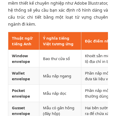
mềm thiết kế chuyên nghiệp như Adobe Illustrator,
hệ thống sẽ yêu cầu bạn xác định rõ hình dáng và
cấu trúc chi tiết bằng một loạt từ vựng chuyên
ngành đi kèm.
Thuật ngữ
Ý nghĩa tiếng
Đặc điểm nhận 
tiếng Anh
Việt tương ứng
Window
Khoét sẵn một ô 
Bao thư cửa sổ
envelope
lộ địa chỉ in bên 
Wallet
Phần nắp mở nằm 
Mẫu nắp ngang
envelope
đưa tài liệu vào.
Pocket
Phần nắp mở nằm
Mẫu nắp dọc
envelope
thường dùng đựn
Gusset
Mẫu có gân hông
Hai bên sườn hoặ
envelope
(đáy hộp)
ra để chứa xấp tài