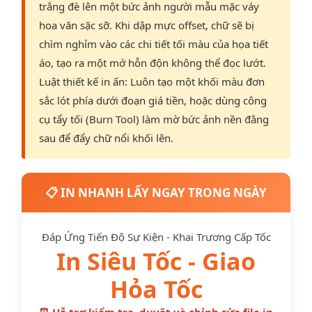
trắng đè lên một bức ảnh người mẫu mặc váy
hoa văn sặc sỡ. Khi dập mực offset, chữ sẽ bị
chìm nghỉm vào các chi tiết tối màu của họa tiết
áo, tạo ra một mớ hỗn độn không thể đọc lướt.
Luật thiết kế in ấn: Luôn tạo một khối màu đơn
sắc lót phía dưới đoạn giá tiền, hoặc dùng công
cụ tẩy tối (Burn Tool) làm mờ bức ảnh nền đằng
sau để đẩy chữ nổi khối lên.
📋 IN NHANH LẤY NGAY TRONG NGÀY
Đáp Ứng Tiến Độ Sự Kiện - Khai Trương Cấp Tốc
In Siêu Tốc - Giao
Hỏa Tốc