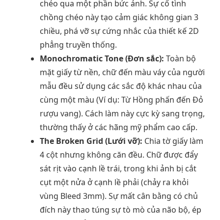
chéo qua một phần bức ảnh. Sự cố tình
chồng chéo này tạo cảm giác không gian 3
chiều, phá vỡ sự cứng nhắc của thiết kế 2D
phẳng truyền thống.
Monochromatic Tone (Đơn sắc):
Toàn bộ
mặt giấy từ nền, chữ đến màu váy của người
mẫu đều sử dụng các sắc độ khác nhau của
cùng một màu (Ví dụ: Từ Hồng phấn đến Đỏ
rượu vang). Cách làm này cực kỳ sang trọng,
thường thấy ở các hãng mỹ phẩm cao cấp.
The Broken Grid (Lưới vỡ):
Chia tờ giấy làm
4 cột nhưng không căn đều. Chữ được đẩy
sát rịt vào cạnh lề trái, trong khi ảnh bị cắt
cụt một nửa ở cạnh lề phải (chảy ra khỏi
vùng Bleed 3mm). Sự mất cân bằng có chủ
đích này thao túng sự tò mò của não bộ, ép