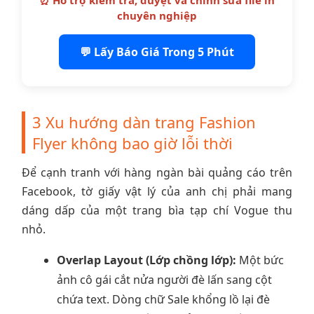
⏰ Hỗ trợ kiểm tra, duyệt và chỉnh sửa file in
chuyên nghiệp
💬 Lấy Báo Giá Trong 5 Phút
3 Xu hướng dàn trang Fashion
Flyer không bao giờ lỗi thời
Để cạnh tranh với hàng ngàn bài quảng cáo trên
Facebook, tờ giấy vật lý của anh chị phải mang
dáng dấp của một trang bìa tạp chí Vogue thu
nhỏ.
Overlap Layout (Lớp chồng lớp):
Một bức
ảnh cô gái cắt nửa người đè lấn sang cột
chứa text. Dòng chữ Sale khổng lồ lại đè