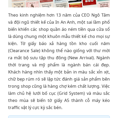
Theo kinh nghiệm hơn 13 năm của CEO Ngô Tâm
và đội ngũ thiết kế của In An Anh, một sai lầm phổ
biến khiến các shop quần áo ném tiền qua cửa sổ
là dùng chung một khuôn mẫu thiết kế cho mọi sự
kiện. Tờ giấy báo xả hàng tồn kho cuối năm
(Clearance Sale) không thể nào giống với thư mời
ra mắt bộ sưu tập thu đông (New Arrival). Ngành
thời trang và mỹ phẩm là ngành bán cái đẹp.
Khách hàng nhìn thấy một bản in màu sắc xỉn xịt,
chữ bẹp rúm ró sẽ lập tức đánh giá sản phẩm bên
trong shop cũng là hàng chợ kém chất lượng. Việc
làm chủ hệ lưới bố cục (Grid System) và màu sắc
theo mùa sẽ biến tờ giấy A5 thành cỗ máy kéo
traffic vật lý cực kỳ sắc bén.