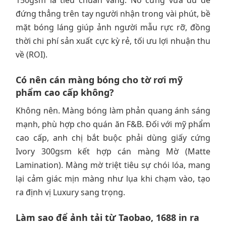
150gsm là tiêu chuẩn vàng. Nó cứng vừa đủ để
đứng thẳng trên tay người nhận trong vài phút, bề
mặt bóng láng giúp ảnh người mẫu rực rỡ, đồng
thời chi phí sản xuất cực kỳ rẻ, tối ưu lợi nhuận thu
về (ROI).
Có nên cán màng bóng cho tờ rơi mỹ
phẩm cao cấp không?
Không nên. Màng bóng làm phản quang ánh sáng
mạnh, phù hợp cho quán ăn F&B. Đối với mỹ phẩm
cao cấp, anh chị bắt buộc phải dùng giấy cứng
Ivory 300gsm kết hợp cán màng Mờ (Matte
Lamination). Màng mờ triệt tiêu sự chói lóa, mang
lại cảm giác mịn màng như lụa khi chạm vào, tạo
ra định vị Luxury sang trọng.
Làm sao để ảnh tải từ Taobao, 1688 in ra