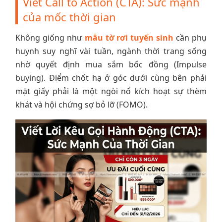
Viết Call to Action (CTA): Sức mạnh
của mốc thời gian
Không giống như
mẫu tờ rơi tuyển sinh
cần phụ
huynh suy nghĩ vài tuần, ngành thời trang sống
nhờ quyết định mua sắm bốc đồng (Impulse
buying). Điểm chốt hạ ở góc dưới cùng bên phải
mặt giấy phải là một ngòi nổ kích hoạt sự thèm
khát và hội chứng sợ bỏ lỡ (FOMO).