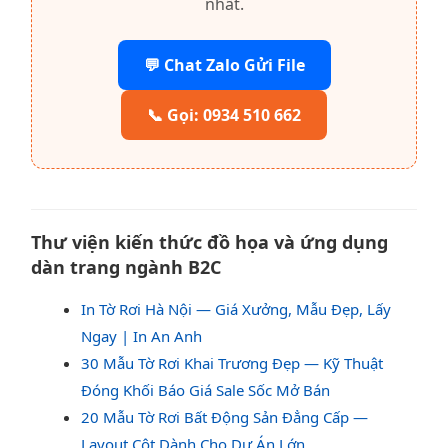
nhất.
💬 Chat Zalo Gửi File
📞 Gọi: 0934 510 662
Thư viện kiến thức đồ họa và ứng dụng
dàn trang ngành B2C
In Tờ Rơi Hà Nội — Giá Xưởng, Mẫu Đẹp, Lấy
Ngay | In An Anh
30 Mẫu Tờ Rơi Khai Trương Đẹp — Kỹ Thuật
Đóng Khối Báo Giá Sale Sốc Mở Bán
20 Mẫu Tờ Rơi Bất Động Sản Đẳng Cấp —
Layout Cột Dành Cho Dự Án Lớn