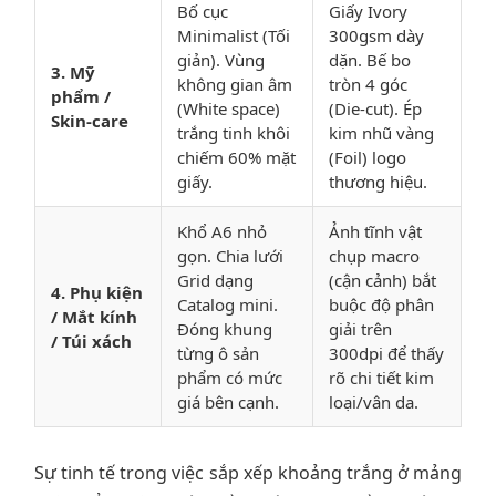
Bố cục
Giấy Ivory
Minimalist (Tối
300gsm dày
giản). Vùng
dặn. Bế bo
3. Mỹ
không gian âm
tròn 4 góc
phẩm /
(White space)
(Die-cut). Ép
Skin-care
trắng tinh khôi
kim nhũ vàng
chiếm 60% mặt
(Foil) logo
giấy.
thương hiệu.
Khổ A6 nhỏ
Ảnh tĩnh vật
gọn. Chia lưới
chụp macro
Grid dạng
(cận cảnh) bắt
4. Phụ kiện
Catalog mini.
buộc độ phân
/ Mắt kính
Đóng khung
giải trên
/ Túi xách
từng ô sản
300dpi để thấy
phẩm có mức
rõ chi tiết kim
giá bên cạnh.
loại/vân da.
Sự tinh tế trong việc sắp xếp khoảng trắng ở mảng