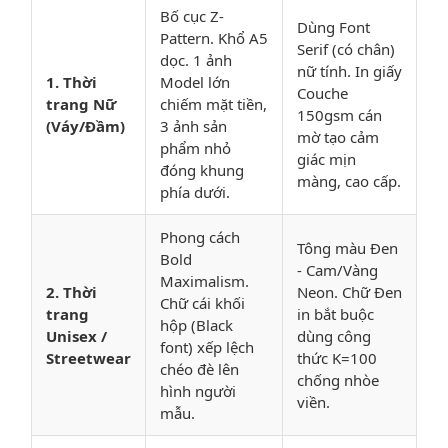
Bố cục Z-
Dùng Font
Pattern. Khổ A5
Serif (có chân)
dọc. 1 ảnh
nữ tính. In giấy
1. Thời
Model lớn
Couche
trang Nữ
chiếm mặt tiền,
150gsm cán
(Váy/Đầm)
3 ảnh sản
mờ tạo cảm
phẩm nhỏ
giác mịn
đóng khung
màng, cao cấp.
phía dưới.
Phong cách
Tông màu Đen
Bold
- Cam/Vàng
Maximalism.
2. Thời
Neon. Chữ Đen
Chữ cái khối
trang
in bắt buộc
hộp (Black
Unisex /
dùng công
font) xếp lệch
Streetwear
thức K=100
chéo đè lên
chống nhòe
hình người
viền.
mẫu.