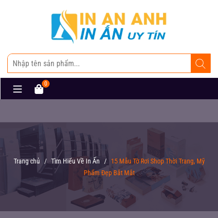
0
Trang chủ
/
Tìm Hiểu Về In Ấn
/
15 Mẫu Tờ Rơi Shop Thời Trang, Mỹ
Phẩm Đẹp Bắt Mắt