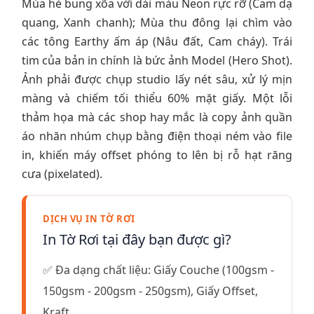
Mùa hè bung xõa với dải màu Neon rực rỡ (Cam dạ
quang, Xanh chanh); Mùa thu đông lại chìm vào
các tông Earthy ấm áp (Nâu đất, Cam cháy). Trái
tim của bản in chính là bức ảnh Model (Hero Shot).
Ảnh phải được chụp studio lấy nét sâu, xử lý mịn
màng và chiếm tối thiểu 60% mặt giấy. Một lỗi
thảm họa mà các shop hay mắc là copy ảnh quần
áo nhăn nhúm chụp bằng điện thoại ném vào file
in, khiến máy offset phóng to lên bị rỗ hạt răng
cưa (pixelated).
DỊCH VỤ IN TỜ RƠI
In Tờ Rơi tại đây bạn được gì?
✅ Đa dạng chất liệu: Giấy Couche (100gsm -
150gsm - 200gsm - 250gsm), Giấy Offset,
Kraft.