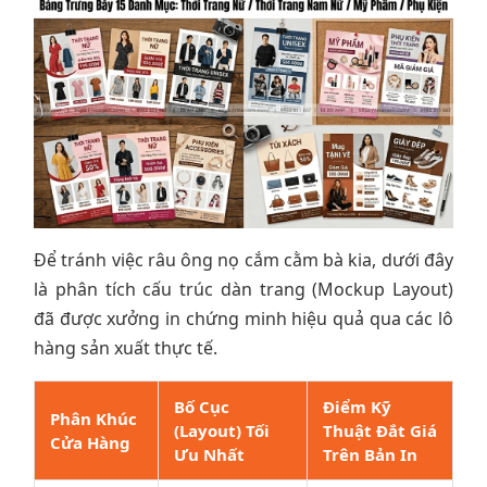
Để tránh việc râu ông nọ cắm cằm bà kia, dưới đây
là phân tích cấu trúc dàn trang (Mockup Layout)
đã được xưởng in chứng minh hiệu quả qua các lô
hàng sản xuất thực tế.
Bố Cục
Điểm Kỹ
Phân Khúc
(Layout) Tối
Thuật Đắt Giá
Cửa Hàng
Ưu Nhất
Trên Bản In