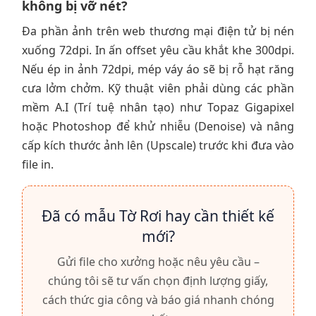
không bị vỡ nét?
Đa phần ảnh trên web thương mại điện tử bị nén
xuống 72dpi. In ấn offset yêu cầu khắt khe 300dpi.
Nếu ép in ảnh 72dpi, mép váy áo sẽ bị rỗ hạt răng
cưa lởm chởm. Kỹ thuật viên phải dùng các phần
mềm A.I (Trí tuệ nhân tạo) như Topaz Gigapixel
hoặc Photoshop để khử nhiễu (Denoise) và nâng
cấp kích thước ảnh lên (Upscale) trước khi đưa vào
file in.
Đã có mẫu Tờ Rơi hay cần thiết kế
mới?
Gửi file cho xưởng hoặc nêu yêu cầu –
chúng tôi sẽ tư vấn chọn định lượng giấy,
cách thức gia công và báo giá nhanh chóng