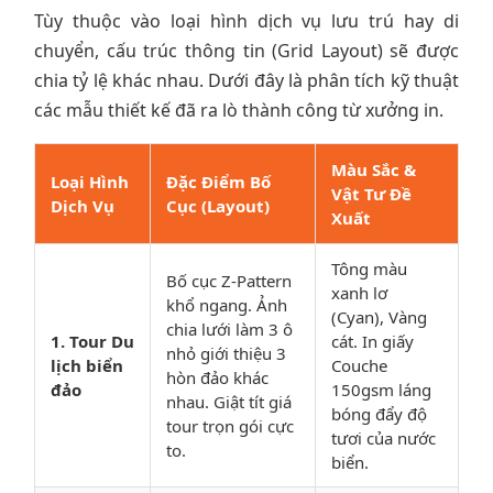
Tùy thuộc vào loại hình dịch vụ lưu trú hay di
chuyển, cấu trúc thông tin (Grid Layout) sẽ được
chia tỷ lệ khác nhau. Dưới đây là phân tích kỹ thuật
các mẫu thiết kế đã ra lò thành công từ xưởng in.
Màu Sắc &
Loại Hình
Đặc Điểm Bố
Vật Tư Đề
Dịch Vụ
Cục (Layout)
Xuất
Tông màu
Bố cục Z-Pattern
xanh lơ
khổ ngang. Ảnh
(Cyan), Vàng
chia lưới làm 3 ô
1. Tour Du
cát. In giấy
nhỏ giới thiệu 3
lịch biển
Couche
hòn đảo khác
đảo
150gsm láng
nhau. Giật tít giá
bóng đẩy độ
tour trọn gói cực
tươi của nước
to.
biển.