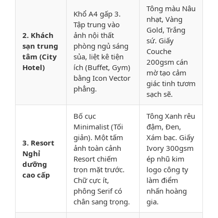
Tông màu Nâu
Khổ A4 gấp 3.
nhạt, Vàng
Tập trung vào
Gold, Trắng
2. Khách
ảnh nội thất
sứ. Giấy
sạn trung
phòng ngủ sáng
Couche
tâm (City
sủa, liệt kê tiện
200gsm cán
Hotel)
ích (Buffet, Gym)
mờ tạo cảm
bằng Icon Vector
giác tinh tươm
phẳng.
sạch sẽ.
Bố cục
Tông Xanh rêu
Minimalist (Tối
đậm, Đen,
giản). Một tấm
Xám bạc. Giấy
3. Resort
ảnh toàn cảnh
Ivory 300gsm
Nghỉ
Resort chiếm
ép nhũ kim
dưỡng
trọn mặt trước.
logo công ty
cao cấp
Chữ cực ít,
làm điểm
phông Serif có
nhấn hoàng
chân sang trọng.
gia.