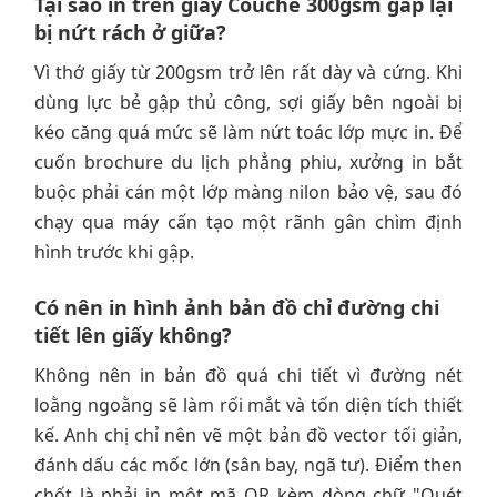
Tại sao in trên giấy Couche 300gsm gấp lại
bị nứt rách ở giữa?
Vì thớ giấy từ 200gsm trở lên rất dày và cứng. Khi
dùng lực bẻ gập thủ công, sợi giấy bên ngoài bị
kéo căng quá mức sẽ làm nứt toác lớp mực in. Để
cuốn brochure du lịch phẳng phiu, xưởng in bắt
buộc phải cán một lớp màng nilon bảo vệ, sau đó
chạy qua máy cấn tạo một rãnh gân chìm định
hình trước khi gập.
Có nên in hình ảnh bản đồ chỉ đường chi
tiết lên giấy không?
Không nên in bản đồ quá chi tiết vì đường nét
loằng ngoằng sẽ làm rối mắt và tốn diện tích thiết
kế. Anh chị chỉ nên vẽ một bản đồ vector tối giản,
đánh dấu các mốc lớn (sân bay, ngã tư). Điểm then
chốt là phải in một mã QR kèm dòng chữ "Quét