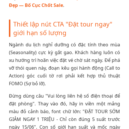
Đẹp — Bố Cục Chốt Sale
.
Thiết lập nút CTA "Đặt tour ngay"
giới hạn số lượng
Ngành du lịch nghỉ dưỡng có đặc tính theo mùa
(Seasonality) cực kỳ gắt gao. Khách hàng luôn có
xu hướng trì hoãn việc đặt vé chờ sát ngày. Để phá
vỡ thói quen này, đoạn kêu gọi hành động (Call to
Action) góc cuối tờ rơi phải kết hợp thủ thuật
FOMO (Sợ bỏ lỡ).
Đừng dùng câu "Vui lòng liên hệ số điện thoại để
đặt phòng". Thay vào đó, hãy in viền một mảng
màu đỏ cảnh báo, font chữ lớn: "ĐẶT TOUR SỚM
GIẢM NGAY 1 TRIỆU - Chỉ còn đúng 5 suất trước
ngày 15/06". Con số giới hạn suất và mốc ngày