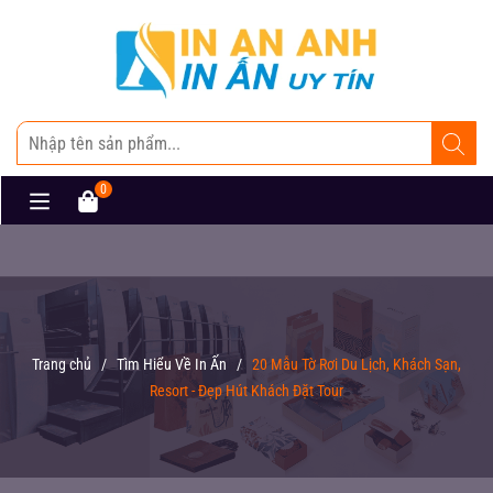
0
Trang chủ
/
Tìm Hiểu Về In Ấn
/
20 Mẫu Tờ Rơi Du Lịch, Khách Sạn,
Resort - Đẹp Hút Khách Đặt Tour