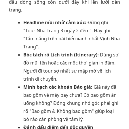
đầu dòng sống còn dưới đây khi lên lưới dàn
trang.
Headline mồi nhử cảm xúc:
Đừng ghi
"Tour Nha Trang 3 ngày 2 đêm". Hãy ghi
"Tắm nắng trên bãi biển xanh nhất Vịnh Nha
Trang".
Bóc tách rõ Lịch trình (Itinerary):
Dùng sơ
đồ mũi tên hoặc các mốc thời gian in đậm.
Người đi tour sợ nhất sự mập mờ về lịch
trình di chuyển.
Minh bạch các khoản Báo giá:
Giá này đã
bao gồm vé máy bay chưa? Có bao gồm ăn
uống không? Đóng khung nhỏ góc phải ghi
rõ "Bao gồm & Không bao gồm" giúp loại
bỏ rào cản phòng vệ tâm lý.
Đánh dấu điểm đến độc quyền