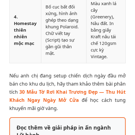
Màu xanh lá
Bố cục bất đối
cây
xứng, hình ảnh
4.
(Greenery),
ghép theo dạng
Homestay
Nâu đất. In
khung Polaroid.
thiên
bằng giấy
Chữ viết tay
nhiên
Kraft nâu tái
(Script) tạo sự
mộc mạc
chế 120gsm
gần gũi thân
cực kỳ
mật.
Vintage.
Nếu anh chị đang setup chiến dịch ngày đầu mở
bán cho khu du lịch, hãy tham khảo thêm bài phân
tích
30 Mẫu Tờ Rơi Khai Trương Đẹp — Thu Hút
Khách Ngay Ngày Mở Cửa
để học cách tung
khuyến mãi giờ vàng.
Đọc thêm về giải pháp in ấn ngành