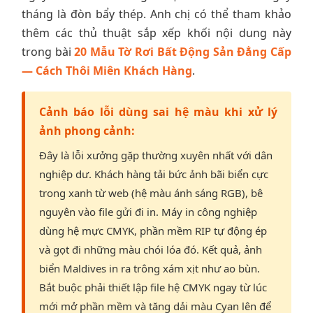
tháng là đòn bẩy thép. Anh chị có thể tham khảo
thêm các thủ thuật sắp xếp khối nội dung này
trong bài
20 Mẫu Tờ Rơi Bất Động Sản Đẳng Cấp
— Cách Thôi Miên Khách Hàng
.
Cảnh báo lỗi dùng sai hệ màu khi xử lý
ảnh phong cảnh:
Đây là lỗi xưởng gặp thường xuyên nhất với dân
nghiệp dư. Khách hàng tải bức ảnh bãi biển cực
trong xanh từ web (hệ màu ánh sáng RGB), bê
nguyên vào file gửi đi in. Máy in công nghiệp
dùng hệ mực CMYK, phần mềm RIP tự động ép
và gọt đi những màu chói lóa đó. Kết quả, ảnh
biển Maldives in ra trông xám xịt như ao bùn.
Bắt buộc phải thiết lập file hệ CMYK ngay từ lúc
mới mở phần mềm và tăng dải màu Cyan lên để