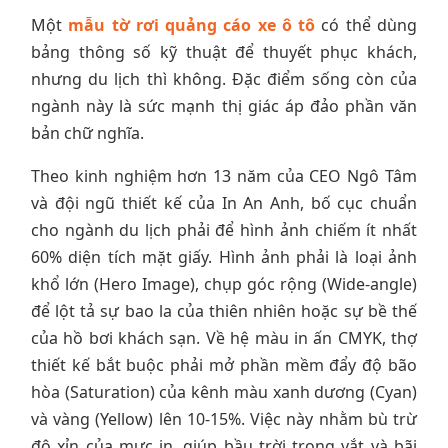
Một
mẫu tờ rơi quảng cáo xe ô tô
có thể dùng
bảng thông số kỹ thuật để thuyết phục khách,
nhưng du lịch thì không. Đặc điểm sống còn của
ngành này là sức mạnh thị giác áp đảo phần văn
bản chữ nghĩa.
Theo kinh nghiệm hơn 13 năm của CEO Ngô Tâm
và đội ngũ thiết kế của In An Anh, bố cục chuẩn
cho ngành du lịch phải để hình ảnh chiếm ít nhất
60% diện tích mặt giấy. Hình ảnh phải là loại ảnh
khổ lớn (Hero Image), chụp góc rộng (Wide-angle)
để lột tả sự bao la của thiên nhiên hoặc sự bề thế
của hồ bơi khách sạn. Về hệ màu in ấn CMYK, thợ
thiết kế bắt buộc phải mở phần mềm đẩy độ bão
hòa (Saturation) của kênh màu xanh dương (Cyan)
và vàng (Yellow) lên 10-15%. Việc này nhằm bù trừ
độ xỉn của mực in, giúp bầu trời trong vắt và bãi