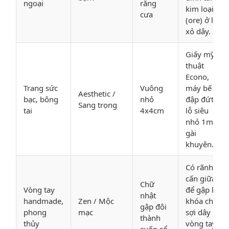
ngoại
răng
kim loại
cưa
(ore) ở lỗ
xỏ dây.
Giấy mỹ
thuật
Econo,
Trang sức
Vuông
máy bế
Aesthetic /
bạc, bông
nhỏ
đập đứt 2
Sang trọng
tai
4x4cm
lỗ siêu
nhỏ 1mm
gài
khuyên.
Có rãnh
cấn giữa
Chữ
Vòng tay
để gập lại
nhật
handmade,
Zen / Mộc
khóa chặt
gập đôi
phong
mạc
sợi dây
thành
thủy
vòng tay