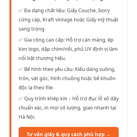
✅ Đa dạng chất liệu: Giấy Couche, Ivory
cứng cáp, Kraft vintage hoặc Giấy mỹ thuật
sang trọng.
✅ Gia công cao cấp: Hỗ trợ cán màng, ép
kim logo, dập chìm/nổi, phủ UV định vị làm
nổi bật thương hiệu.
✅ Bế hình theo yêu cầu: Kiểu dáng vuông,
tròn, vát góc, hình chuông hoặc bế khuôn
độc lạ theo file.
✅ Quy trình khép kín – Hỗ trợ đục lỗ xỏ dây
chuẩn xác, in mọi số lượng, giao nhanh tại
Hà Nội.
Tư vấn giấy & quy cách phù hợp →