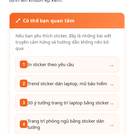
định lên khuôn ép kẽm.
🔗 Có thể bạn quan tâm
Nếu bạn yêu thích sticker, đây là những bài viết
truyền cảm hứng và hướng dẫn không nên bỏ
qua:
→
In sticker theo yêu cầu
1
→
Trend sticker dán laptop, mũ bảo hiểm
2
→
30 ý tưởng trang trí laptop bằng sticker
3
Trang trí phòng ngủ bằng sticker dán
→
4
tường