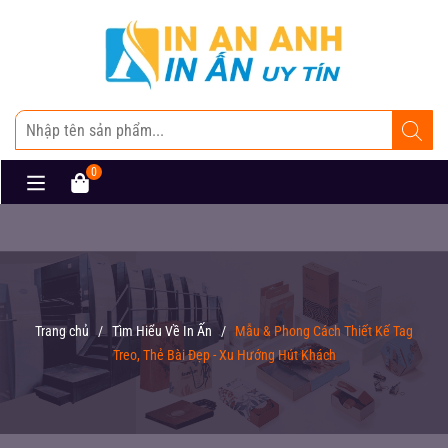
0
Trang chủ
/
Tìm Hiểu Về In Ấn
/
Mẫu & Phong Cách Thiết Kế Tag
Treo, Thẻ Bài Đẹp - Xu Hướng Hút Khách