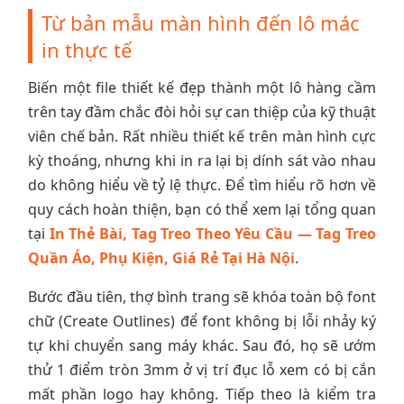
Từ bản mẫu màn hình đến lô mác
in thực tế
Biến một file thiết kế đẹp thành một lô hàng cầm
trên tay đầm chắc đòi hỏi sự can thiệp của kỹ thuật
viên chế bản. Rất nhiều thiết kế trên màn hình cực
kỳ thoáng, nhưng khi in ra lại bị dính sát vào nhau
do không hiểu về tỷ lệ thực. Để tìm hiểu rõ hơn về
quy cách hoàn thiện, bạn có thể xem lại tổng quan
tại
In Thẻ Bài, Tag Treo Theo Yêu Cầu — Tag Treo
Quần Áo, Phụ Kiện, Giá Rẻ Tại Hà Nội
.
Bước đầu tiên, thợ bình trang sẽ khóa toàn bộ font
chữ (Create Outlines) để font không bị lỗi nhảy ký
tự khi chuyển sang máy khác. Sau đó, họ sẽ ướm
thử 1 điểm tròn 3mm ở vị trí đục lỗ xem có bị cắn
mất phần logo hay không. Tiếp theo là kiểm tra