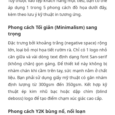
Tùy thuộc vào tệp khách hàng mục tiêu, bạn có thể
áp dụng 1 trong 5 phong cách đồ họa dưới đây,
kèm theo lưu ý kỹ thuật in tương ứng.
Phong cách Tối giản (Minimalism) sang
trọng
Đặc trưng bởi khoảng trắng (negative space) rộng
lớn, loại bỏ mọi họa tiết rườm rà. Chỉ có 1 logo nhỏ
căn giữa và vài dòng text định dạng font San-serif
(không chân) gọn gàng. Để thiết kế này không bị
nhàm chán khi cầm trên tay, sức mạnh nằm ở chất
liệu. Bạn phải sử dụng giấy mỹ thuật có gân nhám
định lượng từ 300gsm đến 350gsm. Kết hợp kỹ
thuật ép kim nhũ bạc hoặc dập chìm (blind
deboss) logo để tạo điểm chạm xúc giác cao cấp.
Phong cách Y2K bùng nổ, nổi loạn