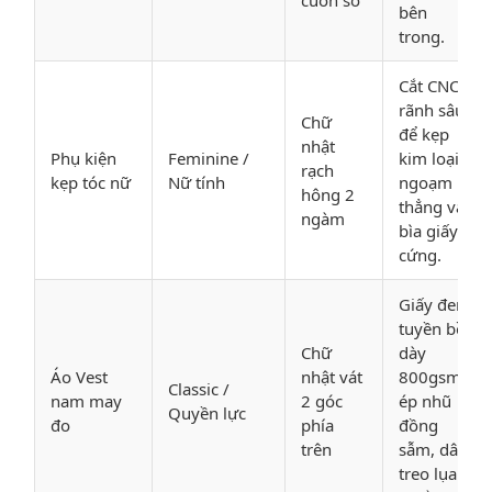
cuốn sổ
bên
trong.
Cắt CNC
rãnh sâu
Chữ
để kẹp
nhật
Phụ kiện
Feminine /
kim loại
rạch
kẹp tóc nữ
Nữ tính
ngoạm
hông 2
thẳng vào
ngàm
bìa giấy
cứng.
Giấy đen
tuyền bồi
Chữ
dày
Áo Vest
nhật vát
800gsm,
Classic /
nam may
2 góc
ép nhũ
Quyền lực
đo
phía
đồng
trên
sẫm, dây
treo lụa