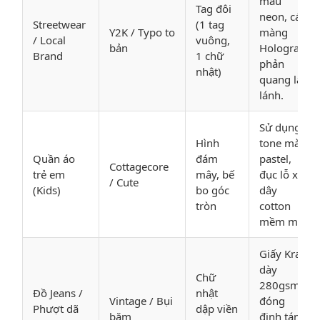
màu
Tag đôi
neon, cán
Streetwear
(1 tag
Y2K / Typo to
màng
/ Local
vuông,
bản
Hologram
Brand
1 chữ
phản
nhật)
quang lấp
lánh.
Sử dụng
Hình
tone màu
Quần áo
đám
pastel,
Cottagecore
trẻ em
mây, bế
đục lỗ xỏ
/ Cute
(Kids)
bo góc
dây
tròn
cotton
mềm mại.
Giấy Kraft
dày
Chữ
280gsm,
Đồ Jeans /
nhật
Vintage / Bụi
đóng
Phượt dã
dập viền
bặm
đinh tán