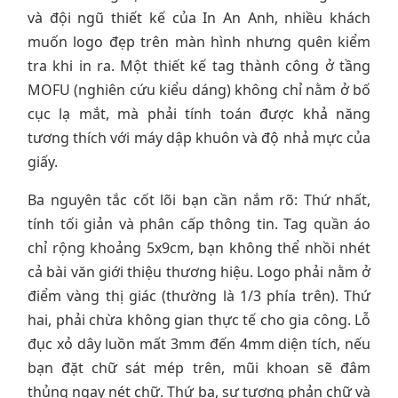
và đội ngũ thiết kế của In An Anh, nhiều khách
muốn logo đẹp trên màn hình nhưng quên kiểm
tra khi in ra. Một thiết kế tag thành công ở tầng
MOFU (nghiên cứu kiểu dáng) không chỉ nằm ở bố
cục lạ mắt, mà phải tính toán được khả năng
tương thích với máy dập khuôn và độ nhả mực của
giấy.
Ba nguyên tắc cốt lõi bạn cần nắm rõ: Thứ nhất,
tính tối giản và phân cấp thông tin. Tag quần áo
chỉ rộng khoảng 5x9cm, bạn không thể nhồi nhét
cả bài văn giới thiệu thương hiệu. Logo phải nằm ở
điểm vàng thị giác (thường là 1/3 phía trên). Thứ
hai, phải chừa không gian thực tế cho gia công. Lỗ
đục xỏ dây luồn mất 3mm đến 4mm diện tích, nếu
bạn đặt chữ sát mép trên, mũi khoan sẽ đâm
thủng ngay nét chữ. Thứ ba, sự tương phản chữ và