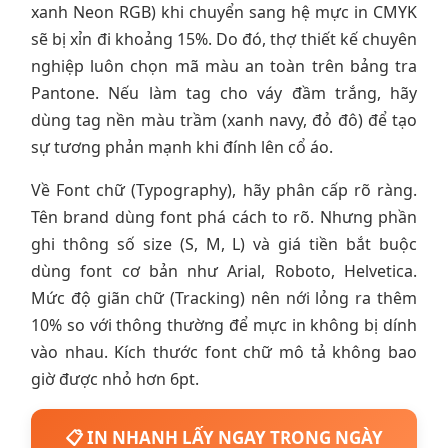
xanh Neon RGB) khi chuyển sang hệ mực in CMYK
sẽ bị xỉn đi khoảng 15%. Do đó, thợ thiết kế chuyên
nghiệp luôn chọn mã màu an toàn trên bảng tra
Pantone. Nếu làm tag cho váy đầm trắng, hãy
dùng tag nền màu trầm (xanh navy, đỏ đô) để tạo
sự tương phản mạnh khi đính lên cổ áo.
Về Font chữ (Typography), hãy phân cấp rõ ràng.
Tên brand dùng font phá cách to rõ. Nhưng phần
ghi thông số size (S, M, L) và giá tiền bắt buộc
dùng font cơ bản như Arial, Roboto, Helvetica.
Mức độ giãn chữ (Tracking) nên nới lỏng ra thêm
10% so với thông thường để mực in không bị dính
vào nhau. Kích thước font chữ mô tả không bao
giờ được nhỏ hơn 6pt.
📋 IN NHANH LẤY NGAY TRONG NGÀY