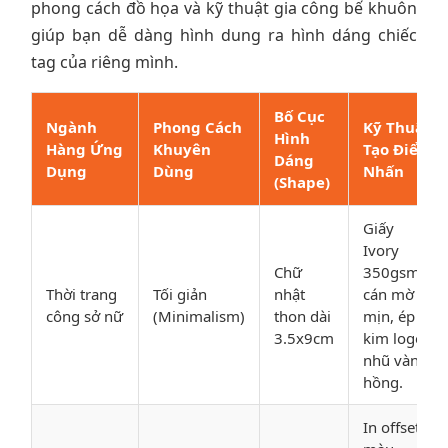
phong cách đồ họa và kỹ thuật gia công bế khuôn
giúp bạn dễ dàng hình dung ra hình dáng chiếc
tag của riêng mình.
Bố Cục
Ngành
Phong Cách
Kỹ Thuật
Hình
Hàng Ứng
Khuyên
Tạo Điểm
Dáng
Dụng
Dùng
Nhấn
(Shape)
Giấy
Ivory
Chữ
350gsm
Thời trang
Tối giản
nhật
cán mờ
công sở nữ
(Minimalism)
thon dài
mịn, ép
3.5x9cm
kim logo
nhũ vàng
hồng.
In offset