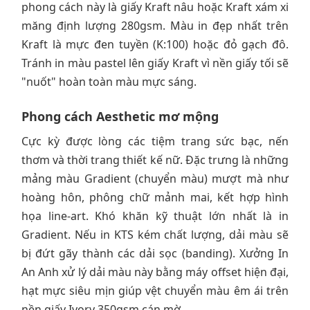
phong cách này là giấy Kraft nâu hoặc Kraft xám xi
măng định lượng 280gsm. Màu in đẹp nhất trên
Kraft là mực đen tuyền (K:100) hoặc đỏ gạch đô.
Tránh in màu pastel lên giấy Kraft vì nền giấy tối sẽ
"nuốt" hoàn toàn màu mực sáng.
Phong cách Aesthetic mơ mộng
Cực kỳ được lòng các tiệm trang sức bạc, nến
thơm và thời trang thiết kế nữ. Đặc trưng là những
mảng màu Gradient (chuyển màu) mượt mà như
hoàng hôn, phông chữ mảnh mai, kết hợp hình
họa line-art. Khó khăn kỹ thuật lớn nhất là in
Gradient. Nếu in KTS kém chất lượng, dải màu sẽ
bị đứt gãy thành các dải sọc (banding). Xưởng In
An Anh xử lý dải màu này bằng máy offset hiện đại,
hạt mực siêu mịn giúp vệt chuyển màu êm ái trên
nền giấy Ivory 350gsm cán mờ.