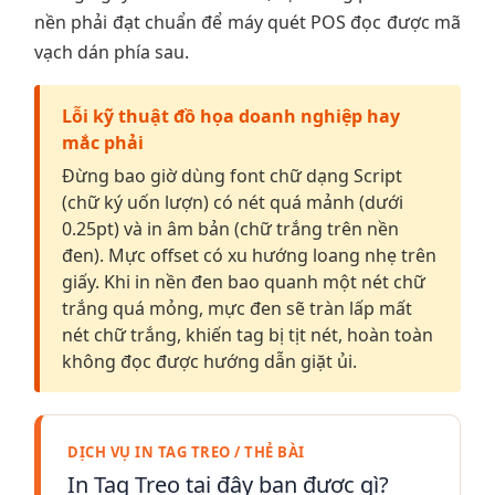
nền phải đạt chuẩn để máy quét POS đọc được mã
vạch dán phía sau.
Lỗi kỹ thuật đồ họa doanh nghiệp hay
mắc phải
Đừng bao giờ dùng font chữ dạng Script
(chữ ký uốn lượn) có nét quá mảnh (dưới
0.25pt) và in âm bản (chữ trắng trên nền
đen). Mực offset có xu hướng loang nhẹ trên
giấy. Khi in nền đen bao quanh một nét chữ
trắng quá mỏng, mực đen sẽ tràn lấp mất
nét chữ trắng, khiến tag bị tịt nét, hoàn toàn
không đọc được hướng dẫn giặt ủi.
DỊCH VỤ IN TAG TREO / THẺ BÀI
In Tag Treo tại đây bạn được gì?