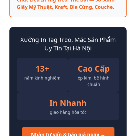
Giấy Mỹ Thuật, Kraft, Bìa Cứng, Couche
.
Xưởng In Tag Treo, Mác Sản Phẩm
Uy Tín Tại Hà Nội
13+
Cao Cấp
năm kinh nghiệm
ép kim, bế hình
chuẩn
In Nhanh
giao hàng hỏa tốc
Nhận tư vấn & báo giá ngay →