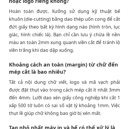
hoặc logo riêng không?
Hoàn toàn được. Xưởng sử dụng kỹ thuật bế
khuôn (die-cutting) bằng dao thép uốn cong để cắt
đứt giấy theo bất kỳ hình dạng nào (hình tròn, lục
giác, hình chiếc lá). Bạn chỉ cần lưu ý chừa lề nền
màu an toàn 2mm xung quanh viền cắt để tránh lộ
viền trắng khi dao dập xuống.
Khoảng cách an toàn (margin) từ chữ đến
mép cắt là bao nhiêu?
Tất cả nội dung chữ viết, logo và mã vạch phải
được đặt thụt vào trong cách mép cắt ít nhất 3mm
đến 4mm. Lưỡi dao xén giấy công nghiệp khi cắt 1
xấp 500 tờ luôn có sai số vật lý khoảng 1mm. Việc
thụt lề giúp chữ không bao giờ bị xén mất.
Tag nhỏ nhất máy in và bế có thể xử lý là