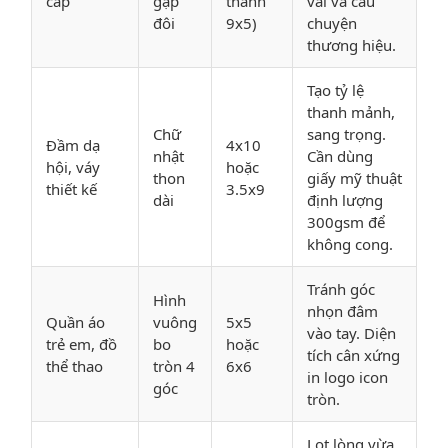
cấp
gập
thành
vải và câu
đôi
9x5)
chuyện
thương hiệu.
Tạo tỷ lệ
thanh mảnh,
Chữ
sang trọng.
Đầm dạ
4x10
nhật
Cần dùng
hội, váy
hoặc
thon
giấy mỹ thuật
thiết kế
3.5x9
dài
định lượng
300gsm để
không cong.
Tránh góc
Hình
nhọn đâm
Quần áo
vuông
5x5
vào tay. Diện
trẻ em, đồ
bo
hoặc
tích cân xứng
thể thao
tròn 4
6x6
in logo icon
góc
tròn.
Lọt lòng vừa