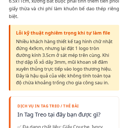
6.5x11cm, xưởng bắt buộc phải tính thêm tiền phôi
giấy thừa và chi phí làm khuôn bế dao thép riêng
biệt.
Lỗi kỹ thuật nghiêm trọng khi tự làm file
Nhiều khách hàng thiết kế tag hình chữ nhật
đứng 4x9cm, nhưng lại đặt 1 logo tròn
đường kính 3.5cm ở sát mép trên cùng. Khi
thợ dập lỗ xỏ dây 3mm, mũi khoan sẽ đâm
xuyên thủng trực tiếp vào logo thương hiệu.
Đây là hậu quả của việc không tính toán tọa
độ chừa khoảng trống cho gia công sau in.
DỊCH VỤ IN TAG TREO / THẺ BÀI
In Tag Treo tại đây bạn được gì?
✅ Đa dạng chất liệu: Giấy Couche, Ivory