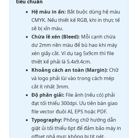
tiêu chuẩn
Hệ màu in ấn:
Bắt buộc dùng hệ màu
CMYK. Nếu thiết kế RGB, khi in thực tế
sẽ bị xỉn màu.
Chừa lề xén (Bleed):
Mỗi cạnh chừa
dư 2mm nền màu để bù hao khi máy
xén giấy cắt. Ví dụ tag 5x9cm thì file
thiết kế phải là 5.4x9.4cm.
Khoảng cách an toàn (Margin):
Chữ
và logo phải lùi vào trong cách mép
cắt ít nhất 3mm.
Độ phân giải:
File ảnh (nếu có) phải
đạt tối thiểu 300dpi. Ưu tiên bàn giao
file vector đuôi AI, EPS hoặc PDF.
Typography:
Phông chữ hướng dẫn
giặt ủi tối thiểu 6pt để đảm bảo máy in
offset nhả mực không bị tịt nét.