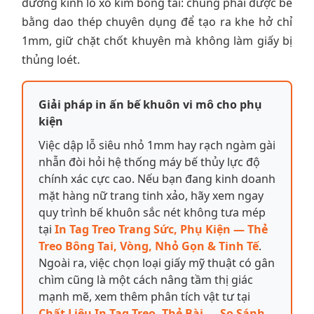
đường kính lỗ xỏ kim bông tai: chúng phải được bế
bằng dao thép chuyên dụng để tạo ra khe hở chỉ
1mm, giữ chặt chốt khuyên mà không làm giấy bị
thủng loét.
Giải pháp in ấn bế khuôn vi mô cho phụ
kiện
Việc dập lỗ siêu nhỏ 1mm hay rạch ngàm gài
nhẫn đòi hỏi hệ thống máy bế thủy lực độ
chính xác cực cao. Nếu bạn đang kinh doanh
mặt hàng nữ trang tinh xảo, hãy xem ngay
quy trình bế khuôn sắc nét không tưa mép
tại
In Tag Treo Trang Sức, Phụ Kiện — Thẻ
Treo Bông Tai, Vòng, Nhỏ Gọn & Tinh Tế
.
Ngoài ra, việc chọn loại giấy mỹ thuật có gân
chìm cũng là một cách nâng tầm thị giác
mạnh mẽ, xem thêm phân tích vật tư tại
Chất Liệu In Tag Treo, Thẻ Bài — So Sánh