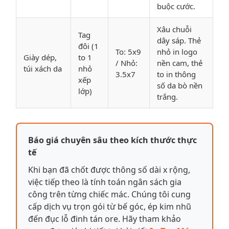
buộc cước.
Xâu chuỗi
Tag
dây sáp. Thẻ
đôi (1
To: 5x9
nhỏ in logo
Giày dép,
to 1
/ Nhỏ:
nền cam, thẻ
túi xách da
nhỏ
3.5x7
to in thông
xếp
số da bò nền
lớp)
trắng.
Báo giá chuyên sâu theo kích thước thực
tế
Khi bạn đã chốt được thông số dài x rộng,
việc tiếp theo là tính toán ngân sách gia
công trên từng chiếc mác. Chúng tôi cung
cấp dịch vụ trọn gói từ bế góc, ép kim nhũ
đến đục lỗ đinh tán ore. Hãy tham khảo