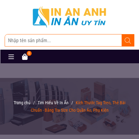
0
Trang chủ
/
Tìm Hiểu Về In Ấn
/
Kích Thước Tag Treo, Thẻ Bài
Chuẩn - Bảng Tra Size Cho Quần Áo, Phụ Kiện