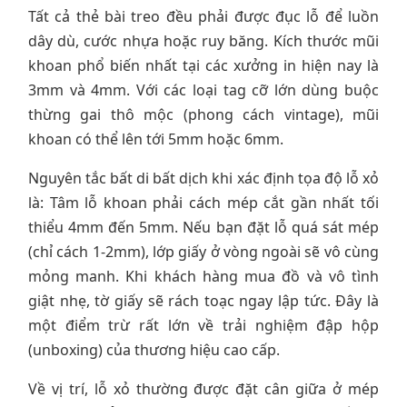
Tất cả thẻ bài treo đều phải được đục lỗ để luồn
dây dù, cước nhựa hoặc ruy băng. Kích thước mũi
khoan phổ biến nhất tại các xưởng in hiện nay là
3mm và 4mm. Với các loại tag cỡ lớn dùng buộc
thừng gai thô mộc (phong cách vintage), mũi
khoan có thể lên tới 5mm hoặc 6mm.
Nguyên tắc bất di bất dịch khi xác định tọa độ lỗ xỏ
là: Tâm lỗ khoan phải cách mép cắt gần nhất tối
thiểu 4mm đến 5mm. Nếu bạn đặt lỗ quá sát mép
(chỉ cách 1-2mm), lớp giấy ở vòng ngoài sẽ vô cùng
mỏng manh. Khi khách hàng mua đồ và vô tình
giật nhẹ, tờ giấy sẽ rách toạc ngay lập tức. Đây là
một điểm trừ rất lớn về trải nghiệm đập hộp
(unboxing) của thương hiệu cao cấp.
Về vị trí, lỗ xỏ thường được đặt cân giữa ở mép