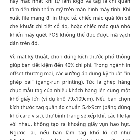
hay mắc nhất khi tự làm logo và tag là chỉ quan
tâm đến tính thẩm mỹ trên màn hình máy tính. Khi
xuất file mang đi in thực tế, chiếc mác quá lớn sẽ
che khuất chi tiết cổ áo, hoặc chiếc mác quá nhỏ
khiến máy quét POS không thể đọc được mã vạch
dán trên đó.
Về mặt kỹ thuật, chọn đúng kích thước phổ thông
giúp bạn tiết kiệm đến 40% chi phí. Trong ngành in
offset thương mại, các xưởng áp dụng kỹ thuật "in
ghép bài" (gang-run printing). Tức là ghép hàng
chục mẫu tag của nhiều khách hàng lên cùng một
khổ giấy lớn (ví dụ khổ 79x109cm). Nếu bạn chọn
kích thước tag quần áo chuẩn 5.4x9cm (bằng đúng
khổ card visit), thợ bình trang sẽ xếp khít các file lại
với nhau, không tạo ra khoảng giấy vụn hao hụt.
Ngược lại, nếu bạn làm tag khổ lỡ cỡ như