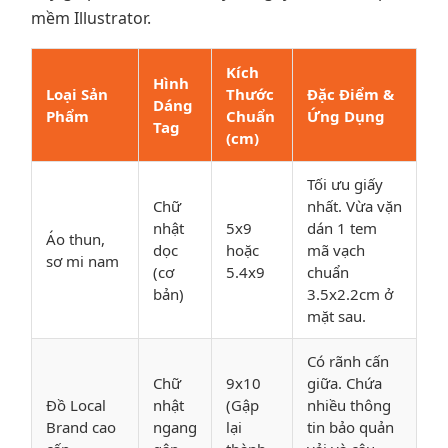
mềm Illustrator.
Kích
Hình
Loại Sản
Thước
Đặc Điểm &
Dáng
Phẩm
Chuẩn
Ứng Dụng
Tag
(cm)
Tối ưu giấy
Chữ
nhất. Vừa vặn
nhật
5x9
dán 1 tem
Áo thun,
dọc
hoặc
mã vạch
sơ mi nam
(cơ
5.4x9
chuẩn
bản)
3.5x2.2cm ở
mặt sau.
Có rãnh cấn
Chữ
9x10
giữa. Chứa
Đồ Local
nhật
(Gập
nhiều thông
Brand cao
ngang
lại
tin bảo quản