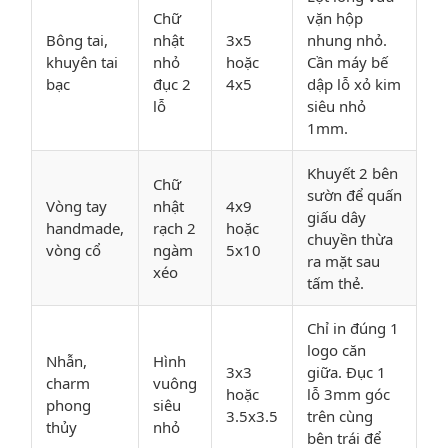
Chữ
vặn hộp
Bông tai,
nhật
3x5
nhung nhỏ.
khuyên tai
nhỏ
hoặc
Cần máy bế
bạc
đục 2
4x5
dập lỗ xỏ kim
lỗ
siêu nhỏ
1mm.
Khuyết 2 bên
Chữ
sườn để quấn
Vòng tay
nhật
4x9
giấu dây
handmade,
rạch 2
hoặc
chuyền thừa
vòng cổ
ngàm
5x10
ra mặt sau
xéo
tấm thẻ.
Chỉ in đúng 1
logo căn
Nhẫn,
Hình
3x3
giữa. Đục 1
charm
vuông
hoặc
lỗ 3mm góc
phong
siêu
3.5x3.5
trên cùng
thủy
nhỏ
bên trái để