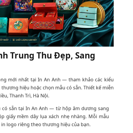
h Trung Thu Đẹp, Sang
ọng mới nhất tại In An Anh — tham khảo các kiểu
o thương hiệu hoặc chọn mẫu có sẵn. Thiết kế miễn
riều, Thanh Trì, Hà Nội.
 có sẵn tại In An Anh — từ hộp âm dương sang
ộp giấy mềm dây lụa xách nhẹ nhàng. Mỗi mẫu
c in logo riêng theo thương hiệu của bạn.