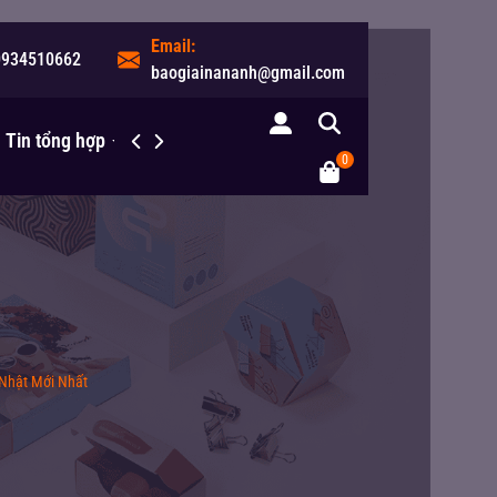
Email:
0934510662
baogiainananh@gmail.com
Tin tổng hợp
Liên hệ
0
Nhật Mới Nhất