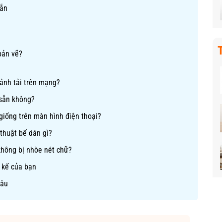
sẵn
bản vẽ?
 ảnh tải trên mạng?
 sẵn không?
 giống trên màn hình điện thoại?
thuật bế dán gì?
 không bị nhòe nét chữ?
 kế của bạn
sâu