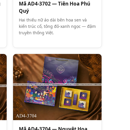
g
Mã AD4-3702 — Tiên Hoa Phú
Quý
Hai thiếu nữ áo dài bên hoa sen và
kiến trúc cổ, tông đỏ-xanh ngọc — đậm
truyền thống Việt.
Mã AD4-3704 — Nguyệt Hoa