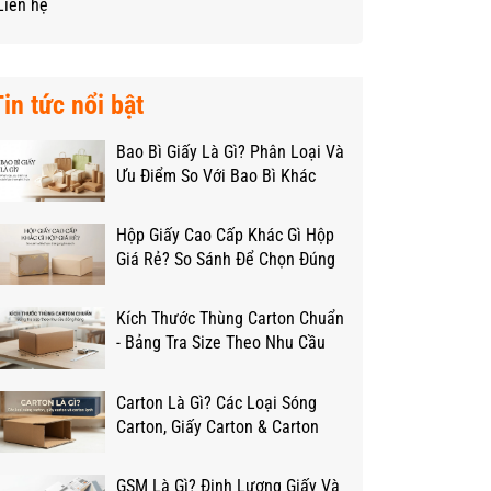
Liên hệ
Tin tức nổi bật
Bao Bì Giấy Là Gì? Phân Loại Và
Ưu Điểm So Với Bao Bì Khác
Hộp Giấy Cao Cấp Khác Gì Hộp
Giá Rẻ? So Sánh Để Chọn Đúng
Ngân Sách
Kích Thước Thùng Carton Chuẩn
- Bảng Tra Size Theo Nhu Cầu
Đóng Hàng
Carton Là Gì? Các Loại Sóng
Carton, Giấy Carton & Carton
Lạnh Từ A-Z
GSM Là Gì? Định Lượng Giấy Và