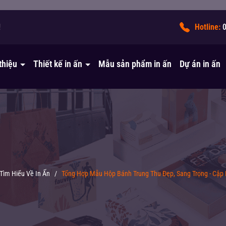
!
Hotline:
 thiệu
Thiết kế in ấn
Mẫu sản phẩm in ấn
Dự án in ấn
Tìm Hiểu Về In Ấn
/
Tổng Hợp Mẫu Hộp Bánh Trung Thu Đẹp, Sang Trọng - Cập 