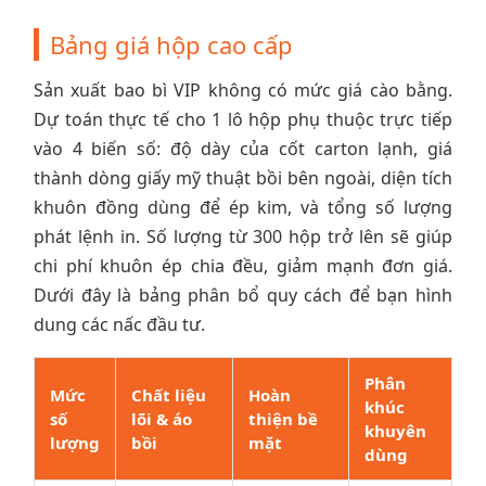
Bảng giá hộp cao cấp
Sản xuất bao bì VIP không có mức giá cào bằng.
Dự toán thực tế cho 1 lô hộp phụ thuộc trực tiếp
vào 4 biến số: độ dày của cốt carton lạnh, giá
thành dòng giấy mỹ thuật bồi bên ngoài, diện tích
khuôn đồng dùng để ép kim, và tổng số lượng
phát lệnh in. Số lượng từ 300 hộp trở lên sẽ giúp
chi phí khuôn ép chia đều, giảm mạnh đơn giá.
Dưới đây là bảng phân bổ quy cách để bạn hình
dung các nấc đầu tư.
Phân
Mức
Chất liệu
Hoàn
khúc
số
lõi & áo
thiện bề
khuyên
lượng
bồi
mặt
dùng