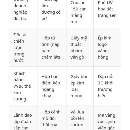
Couche
Phủ UV
doanh
âm
150 cán
họa tiết
nghiệp
dương có
màng
trăng sen
đối tác
bờ
mờ
Đối tác
Hộp từ
Giấy mỹ
Ép kim
chiến
tính (nắp
thuật
logo
lược
nam
nhám
vàng
trong
châm lật)
vân gỗ
hồng
nước
Khách
Hộp bao
Giấy bồi
Dập nổi
hàng
diêm kéo
ép kim
3D khối
VVIP, thẻ
ngang
loại
thương
kim
khay
mỏng
hiệu
cương
Hộp cánh
Vải lụa
Lãnh đạo
Mạ vàng
mở đôi
bồi lên
tập đoàn
các cạnh
thắt ruy
carton
cấp cao
viền góc