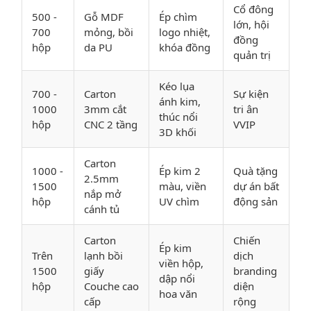
Cổ đông
500 -
Gỗ MDF
Ép chìm
lớn, hội
700
mỏng, bồi
logo nhiệt,
đồng
hộp
da PU
khóa đồng
quản trị
Kéo lụa
700 -
Carton
Sự kiện
ánh kim,
1000
3mm cắt
tri ân
thúc nổi
hộp
CNC 2 tầng
VVIP
3D khối
Carton
1000 -
Ép kim 2
Quà tặng
2.5mm
1500
màu, viền
dự án bất
nắp mở
hộp
UV chìm
động sản
cánh tủ
Carton
Chiến
Ép kim
Trên
lạnh bồi
dịch
viền hộp,
1500
giấy
branding
dập nổi
hộp
Couche cao
diện
hoa văn
cấp
rộng