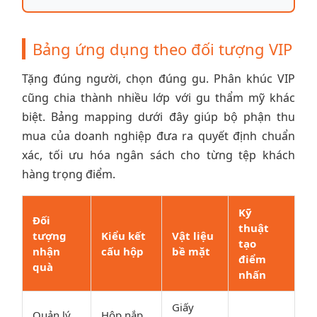
Bảng ứng dụng theo đối tượng VIP
Tặng đúng người, chọn đúng gu. Phân khúc VIP
cũng chia thành nhiều lớp với gu thẩm mỹ khác
biệt. Bảng mapping dưới đây giúp bộ phận thu
mua của doanh nghiệp đưa ra quyết định chuẩn
xác, tối ưu hóa ngân sách cho từng tệp khách
hàng trọng điểm.
Kỹ
Đối
thuật
tượng
Kiểu kết
Vật liệu
tạo
nhận
cấu hộp
bề mặt
điểm
quà
nhấn
Giấy
Quản lý
Hộp nắp