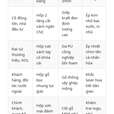
băng
3mm
Giấy
Hộp 2
Ép kim
Cổ đông
kraft đen
tầng cắt
nhũ bạc
lớn, nhà
định
vách ngăn
xước, in
đầu tư
lượng
CNC
nhũ
cao
Hộp vali
Da PU
Ép nhiệt
Đại sứ
xách tay
công
chìm tên
thương
có khóa
nghiệp
cá nhân
hiệu, KOL
cài
bồi foam
hóa
Khách
Hộp gỗ
Khắc
Gỗ thông
hàng, đối
bọc
laser họa
sấy ghép
tác nước
nhung lục
tiết dân
mộng
ngoài
giác
gian
Chính
Khảm
Hộp sơn
khách,
Cốt gỗ
trai logo,
mài đánh
quan hệ
MDF phủ
phủ