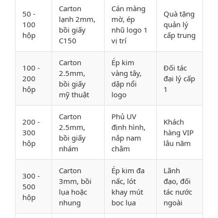
Carton
Cán màng
50 -
Quà tặng
lạnh 2mm,
mờ, ép
100
quản lý
bồi giấy
nhũ logo 1
hộp
cấp trung
C150
vị trí
Carton
Ép kim
100 -
Đối tác
2.5mm,
vàng tây,
200
đại lý cấp
bồi giấy
dập nổi
hộp
1
mỹ thuật
logo
Carton
Phủ UV
200 -
Khách
2.5mm,
định hình,
300
hàng VIP
bồi giấy
nắp nam
hộp
lâu năm
nhám
châm
Carton
Ép kim đa
Lãnh
300 -
3mm, bồi
nấc, lót
đạo, đối
500
lụa hoặc
khay mút
tác nước
hộp
nhung
bọc lụa
ngoài