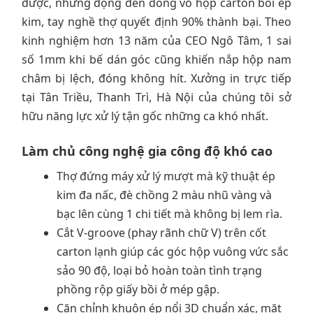
được, nhưng động đến dòng vỏ hộp carton bồi ép
kim, tay nghề thợ quyết định 90% thành bại. Theo
kinh nghiệm hơn 13 năm của CEO Ngô Tâm, 1 sai
số 1mm khi bế dán góc cũng khiến nắp hộp nam
châm bị lệch, đóng không hít. Xưởng in trực tiếp
tại Tân Triều, Thanh Trì, Hà Nội của chúng tôi sở
hữu năng lực xử lý tận gốc những ca khó nhất.
Làm chủ công nghệ gia công độ khó cao
Thợ đứng máy xử lý mượt mà kỹ thuật ép
kim đa nấc, đè chồng 2 màu nhũ vàng và
bạc lên cùng 1 chi tiết mà không bị lem rìa.
Cắt V-groove (phay rãnh chữ V) trên cốt
carton lạnh giúp các góc hộp vuông vức sắc
sảo 90 độ, loại bỏ hoàn toàn tình trạng
phồng rộp giấy bồi ở mép gập.
Căn chỉnh khuôn ép nổi 3D chuẩn xác, mặt