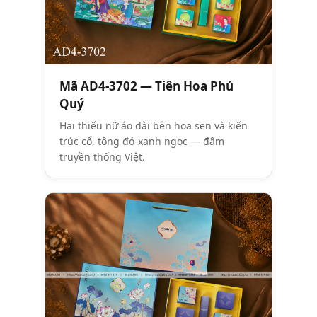
Mã AD4-3702 — Tiên Hoa Phú
Quý
Hai thiếu nữ áo dài bên hoa sen và kiến
trúc cổ, tông đỏ-xanh ngọc — đậm
truyền thống Việt.