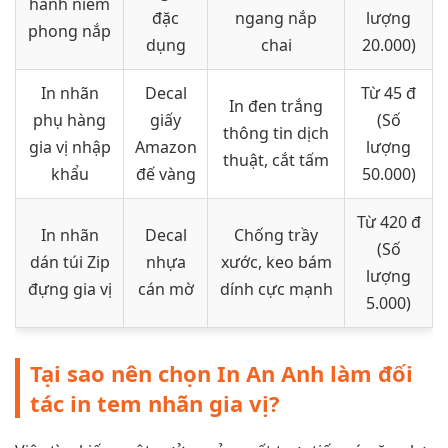
hành niêm
đặc
ngang nắp
lượng
phong nắp
dụng
chai
20.000)
In nhãn
Decal
Từ 45 đ
In đen trắng
phụ hàng
giấy
(Số
thông tin dịch
gia vị nhập
Amazon
lượng
thuật, cắt tấm
khẩu
đế vàng
50.000)
Từ 420 đ
In nhãn
Decal
Chống trầy
(Số
dán túi Zip
nhựa
xước, keo bám
lượng
đựng gia vị
cán mờ
dính cực mạnh
5.000)
Tại sao nên chọn In An Anh làm đối
tác in tem nhãn gia vị?