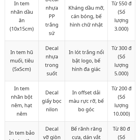
In tem
Từ 550 đ
nhựa
Kháng dầu mỡ,
nhãn dầu
(Số
PP
cán bóng, bế
ăn
lượng
trắng
hình chữ nhật
(10x15cm)
3.000)
sứ
Decal
Từ 300 đ
In tem hũ
In lót trắng nổi
nhựa
(Số
muối, tiêu
bật logo, bế
trong
lượng
(5x5cm)
hình đa giác
suốt
5.000)
In tem
Từ 200 đ
Decal
In offset dải
nhãn bột
(Số
giấy bọc
màu rực rỡ, bế
nêm, hạt
lượng
nilon
bo góc
nêm
10.000)
Decal
Bế rãnh răng
Từ 80 đ
In tem bảo
vỡ giòn
cưa, dán vắt
(Số