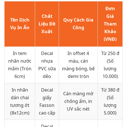
Đơn
Chất
Giá
Tên Dịch
Quy Cách Gia
Liệu Đề
Tham
Vụ In Ấn
Công
Xuất
Khảo
(VNĐ)
In tem
Decal
In offset 4
Từ 250 đ
nhãn nước
nhựa
màu, cán
(Số
mắm (Tròn
PVC sữa
màng bóng, bế
lượng
6cm)
dẻo
demi tròn
10.000)
In nhãn
Decal
Từ 380 đ
Cán màng mờ
dán chai
giấy
(Số
chống ẩm, in
tương ớt
Fasson
lượng
UV sắc nét
(8x12cm)
cao cấp
5.000)
Decal