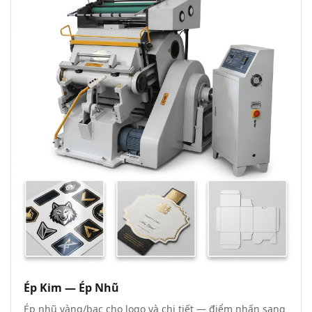
Ép Kim — Ép Nhũ
Ép nhũ vàng/bạc cho logo và chi tiết — điểm nhấn sang