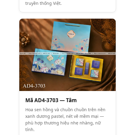
truyền thống Việt.
Mã AD4-3703 — Tâm
Hoa sen hồng và chuồn chuồn trên nền
xanh dương pastel, nét vẽ mềm mại —
phù hợp thương hiệu nhẹ nhàng, nữ
tính.