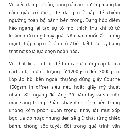
Về kiểu dáng cơ bản, dạng nắp âm dương mang lại
cảm giác cổ điển, dễ dàng mở nắp để chiêm
ngưỡng toàn bộ bánh bên trong. Dạng hộp diêm
kéo ngang lại tạo sự tò mò, thích thú khi từ từ
khám phá từng khay quà. Nếu bạn muốn ấn tượng
mạnh, hộp nắp mở cánh tủ 2 bên kết hợp ruy băng
thắt nơ sẽ là lựa chọn hoàn hảo.
Về chất liệu, cốt lõi để tạo ra sự cứng cáp là bìa
carton lạnh định lượng từ 1200gsm đến 2000gsm.
Lớp áo bồi bên ngoài thường dùng giấy Couche
150gsm in offset siêu nét, hoặc giấy mỹ thuật
nhám vân ngang để tăng độ bám tay và sự mộc
mạc sang trọng. Phần khay định hình bên trong
không kém phần quan trọng. Khay lót mút xốp
bọc lụa đỏ hoặc nhung đen sẽ giữ chặt từng chiếc
bánh, chống sốc tuyệt đối trong quá trình vận