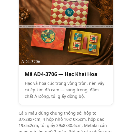
Mã AD4-3706 — Hạc Khai Hoa
Hạc và hoa cúc trong vòng tròn, nền vảy
cá ép kim đỏ cam — sang trọng, đậm
chất Á Đông, túi giấy đồng bộ.
Cả 6 mẫu dùng chung thông số: hộp to
37x28x7cm, 4 hộp nhỏ 10x10x5cm, hộp dao
19x5x2cm, túi giấy 39x8x30.6cm, Metalai cán
nilon mờ, ép nhũ 7 màu. Gửi mã sản phẩm qua