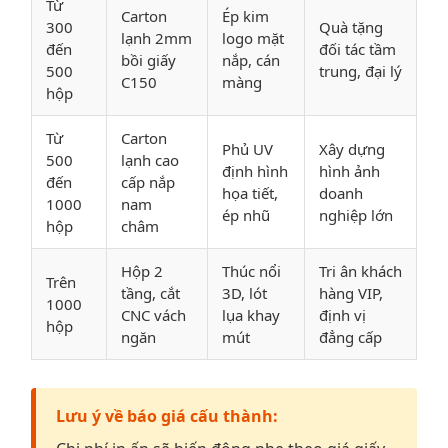
Từ
Carton
Ép kim
300
Quà tặng
lạnh 2mm
logo mặt
đến
đối tác tầm
bồi giấy
nắp, cán
500
trung, đại lý
C150
màng
hộp
Từ
Carton
Phủ UV
Xây dựng
500
lạnh cao
định hình
hình ảnh
đến
cấp nắp
họa tiết,
doanh
1000
nam
ép nhũ
nghiệp lớn
hộp
châm
Hộp 2
Thúc nổi
Tri ân khách
Trên
tầng, cắt
3D, lót
hàng VIP,
1000
CNC vách
lụa khay
định vị
hộp
ngăn
mút
đẳng cấp
Lưu ý về báo giá cấu thành: