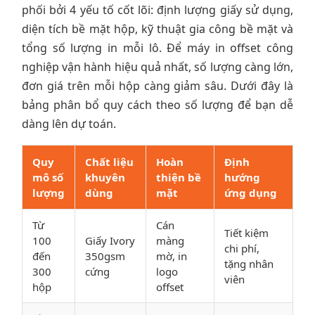
phối bởi 4 yếu tố cốt lõi: định lượng giấy sử dụng,
diện tích bề mặt hộp, kỹ thuật gia công bề mặt và
tổng số lượng in mỗi lô. Để máy in offset công
nghiệp vận hành hiệu quả nhất, số lượng càng lớn,
đơn giá trên mỗi hộp càng giảm sâu. Dưới đây là
bảng phân bổ quy cách theo số lượng để bạn dễ
dàng lên dự toán.
Quy
Chất liệu
Hoàn
Định
mô số
khuyên
thiện bề
hướng
lượng
dùng
mặt
ứng dụng
Từ
Cán
Tiết kiệm
100
Giấy Ivory
màng
chi phí,
đến
350gsm
mờ, in
tặng nhân
300
cứng
logo
viên
hộp
offset