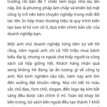
trường rồi dán đè 1 chiếc tem logo nhỏ xíu lên
nắp. Đó là phương pháp làm chắp vá khiến bộ mặt
công ty trở nên kém chuyên nghiệp trong mắt đối
tác lớn. In hộp theo thương hiệu là quy trình kiến
tạo bao bì từ con số 0, dựa trên chính bản sắc của
doanh nghiệp bạn.
Một anh chủ doanh nghiệp từng tâm sự với tôi
rằng, năm ngoái anh chi cả 100 triệu mua bánh
biếu đại lý, nhưng ra ngoài chợ thấy người ta cũng
xách cái hộp giống hệt. Khách hàng nhận quà
xong không hề đọng lại ấn tượng gì về công ty
anh. Rút kinh nghiệm sâu sắc, năm nay anh tìm
đến xưởng đặt khuôn riêng. Mọi chi tiết từ màu
sắc chủ đạo, font chữ, slogan, đến logo ép kim bắt
sáng đều được căn chỉnh tỉ mỉ. Toàn bộ khay lót
bên trong, túi xách bên ngoài đều tạo thành 1 khối