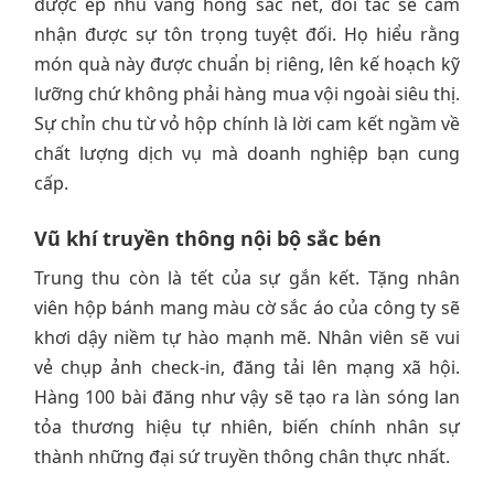
được ép nhũ vàng hồng sắc nét, đối tác sẽ cảm
nhận được sự tôn trọng tuyệt đối. Họ hiểu rằng
món quà này được chuẩn bị riêng, lên kế hoạch kỹ
lưỡng chứ không phải hàng mua vội ngoài siêu thị.
Sự chỉn chu từ vỏ hộp chính là lời cam kết ngầm về
chất lượng dịch vụ mà doanh nghiệp bạn cung
cấp.
Vũ khí truyền thông nội bộ sắc bén
Trung thu còn là tết của sự gắn kết. Tặng nhân
viên hộp bánh mang màu cờ sắc áo của công ty sẽ
khơi dậy niềm tự hào mạnh mẽ. Nhân viên sẽ vui
vẻ chụp ảnh check-in, đăng tải lên mạng xã hội.
Hàng 100 bài đăng như vậy sẽ tạo ra làn sóng lan
tỏa thương hiệu tự nhiên, biến chính nhân sự
thành những đại sứ truyền thông chân thực nhất.