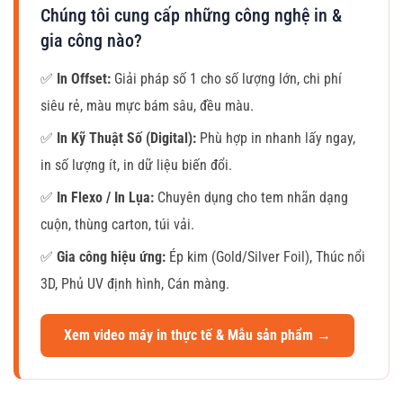
Chúng tôi cung cấp những công nghệ in &
gia công nào?
✅
In Offset:
Giải pháp số 1 cho số lượng lớn, chi phí
siêu rẻ, màu mực bám sâu, đều màu.
✅
In Kỹ Thuật Số (Digital):
Phù hợp in nhanh lấy ngay,
in số lượng ít, in dữ liệu biến đổi.
✅
In Flexo / In Lụa:
Chuyên dụng cho tem nhãn dạng
cuộn, thùng carton, túi vải.
✅
Gia công hiệu ứng:
Ép kim (Gold/Silver Foil), Thúc nổi
3D, Phủ UV định hình, Cán màng.
Xem video máy in thực tế & Mẫu sản phẩm →