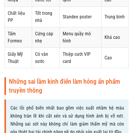
Chất liệu
Tốt trong
Standee poster
Trung bình
PP
nhà
Tấm
Cứng cáp
Menu quầy mô
Khá cao
Formex
nhẹ
hình
Giấy Mỹ
Có vân
Thiệp cưới VIP
Cao
Thuật
xước
card
Những sai lầm kinh điển làm hỏng ấn phẩm
truyền thông
Các lỗi phổ biến nhất bao gồm việc xuất nhầm hệ màu
không tràn lề khi cắt xén và sử dụng hình ảnh bị vỡ nét.
Những sai sót này không chỉ làm giảm thẩm mỹ mà còn
gây thiệt hại tài chính nặng nề do phải sản xuất lại từ đầu.