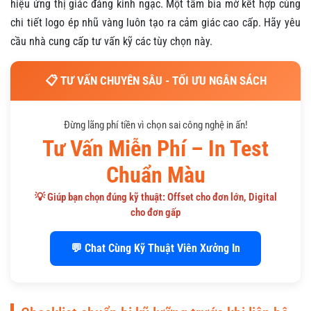
hiệu ứng thị giác đáng kinh ngạc. Một tấm bìa mờ kết hợp cùng
chi tiết logo ép nhũ vàng luôn tạo ra cảm giác cao cấp. Hãy yêu
cầu nhà cung cấp tư vấn kỹ các tùy chọn này.
📋 TƯ VẤN CHUYÊN SÂU - TỐI ƯU NGÂN SÁCH
Đừng lãng phí tiền vì chọn sai công nghệ in ấn!
Tư Vấn Miễn Phí – In Test
Chuẩn Màu
💡 Giúp bạn chọn đúng kỹ thuật: Offset cho đơn lớn, Digital
cho đơn gấp
💬 Chat Cùng Kỹ Thuật Viên Xưởng In