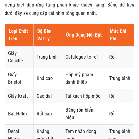
riêng biệt đáp ứng từng phân khúc khách hàng. Bảng dữ liệu
dưới đây sẽ cung cấp cái nhìn tổng quan nhất.
Loại Chất
Độ Bền
Mức Chi
Ứng Dụng Nổi Bật
Liệu
Vật Lý
Phí
Giấy
Trung bình
Catalogue tờ rơi
Rẻ
Couche
Giấy
Hộp mỹ phẩm
Khá cao
Trung bình
Bristol
danh thiếp
Giấy Kraft
Cao dai
Túi xách hộp mộc
Rẻ
Băng rôn biển
Bạt Hiflex
Rất cao
Rẻ
hiệu
Decal
Kháng
Tem nhãn đông
Trung bình
Nhựa
nước tốt
lạnh
cao