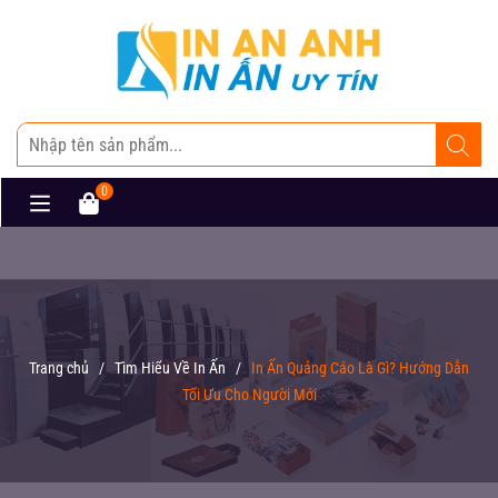
0
Trang chủ
/
Tìm Hiểu Về In Ấn
/
In Ấn Quảng Cáo Là Gì? Hướng Dẫn
Tối Ưu Cho Người Mới