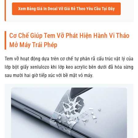
Xem Bảng Giá In Decal Vỡ Giá Rẻ Theo Yêu Cầu Tại Đây
Cơ Chế Giúp Tem Vỡ Phát Hiện Hành Vi Tháo
Mở Máy Trái Phép
Tem vỡ hoạt động dựa trên cơ chế tự phân rã cấu trúc vật lý của
lớp bột giấy xenlulozo khi lớp keo acrylic bên dưới đã hóa sừng
sau mười hai giờ tiếp xúc với bề mặt vỏ máy.