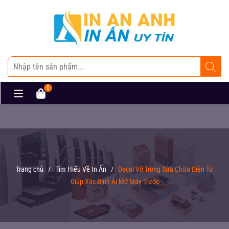
0
Trang chủ
/
Tìm Hiểu Về In Ấn
/
Decal Vỡ Trong Sửa Chữa Điện Tử
Giúp Xác Định Ai Mở Máy Trước