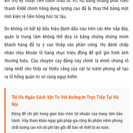
khi thợ kỹ thuật tiến hành tháo ốc vít, họ bàng hoàng phát hiện
thanh RAM chính hãng dung lượng cao đã bị thay thế bằng một
linh kiện rẻ tiền hỏng hóc từ lâu.
Do không có bất kỳ dấu hiệu đánh dấu nào trên các khe nắp đáy,
quản lý trung tâm không thể đưa ra bằng chứng chứng minh
khách hàng đã tự ý can thiệp vào phần cứng. Họ đành chấp
nhận chịu khoản lỗ hàng chục triệu đồng để giữ gìn hình ảnh
thương hiệu. Câu chuyện cay đắng này chính là minh chứng rõ
ràng nhất cho thấy sự thiếu vắng của vật tư niêm phong sẽ tạo
ra lỗ hổng quản trị vô cùng nguy hiểm.
Tối Ưu Ngân Sách Vật Tư Với Xưởng In Trực Tiếp Tại Hà
Nội
Đừng để chi phí trung gian bào mòn lợi nhuận của trung tâm bảo
hành. Hãy tham khảo ngay giải pháp gia công ấn phẩm niêm phong
chất lượng cao với chi phí tận gốc để bảo vệ thiết bị an toàn.