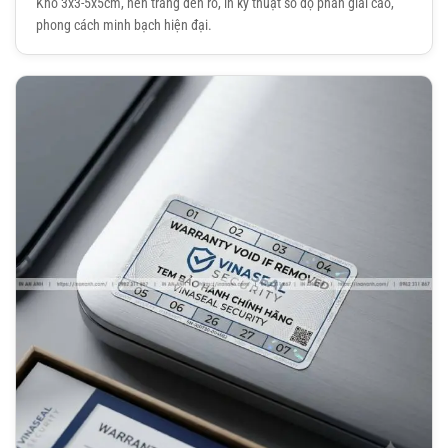
Khổ 3x3-5x5cm, nền trắng đen rõ, in kỹ thuật số độ phân giải cao,
phong cách minh bạch hiện đại.