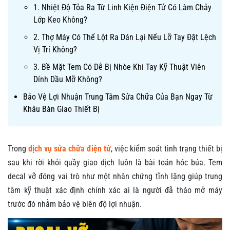
1. Nhiệt Độ Tỏa Ra Từ Linh Kiện Điện Tử Có Làm Chảy
Lớp Keo Không?
2. Thợ Máy Có Thể Lột Ra Dán Lại Nếu Lỡ Tay Đặt Lệch
Vị Trí Không?
3. Bề Mặt Tem Có Dễ Bị Nhòe Khi Tay Kỹ Thuật Viên
Dính Dầu Mỡ Không?
Bảo Vệ Lợi Nhuận Trung Tâm Sửa Chữa Của Bạn Ngay Từ
Khâu Bàn Giao Thiết Bị
Trong
dịch vụ sửa chữa điện tử
, việc kiểm soát tình trạng thiết bị
sau khi rời khỏi quầy giao dịch luôn là bài toán hóc búa. Tem
decal vỡ đóng vai trò như một nhân chứng tĩnh lặng giúp trung
tâm kỹ thuật xác định chính xác ai là người đã tháo mở máy
trước đó nhằm bảo vệ biên độ lợi nhuận.