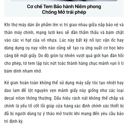
Khi thợ máy dán ấn phẩm lên vị trí giao nhau giữa nắp bảo vệ và
thân máy chính, mạng lưới keo sẽ dần thẩm thấu và bám chặt
vào các vi hạt của vỏ nhựa. Lúc này bất kỳ nỗ lực vặn ốc hay
dùng dụng cụ nạy viền nào cũng sẽ tạo ra ứng suất cơ học kéo
căng bề mặt giấy. Do độ giòn tự nhiên vượt quá giới hạn đàn hồi
cho phép, tờ tem lập tức nứt toác thành hàng chục mảnh vụn li ti
bám dính nham nhở.
Kẻ gian hoàn toàn không thể sử dụng máy sấy tóc tạo nhiệt hay
dao lam để lột nguyên vẹn mảnh giấy này giống như các loại
decal nilon thông thường. Dấu hiệu rách nát không thể chắp vá
chính là yếu tố cốt lõi giúp cửa hàng xác định chính xác thiết bị
đã bị người dùng tự ý tháo mở trước khi mang đến yêu cầu bảo
trì định kỳ.