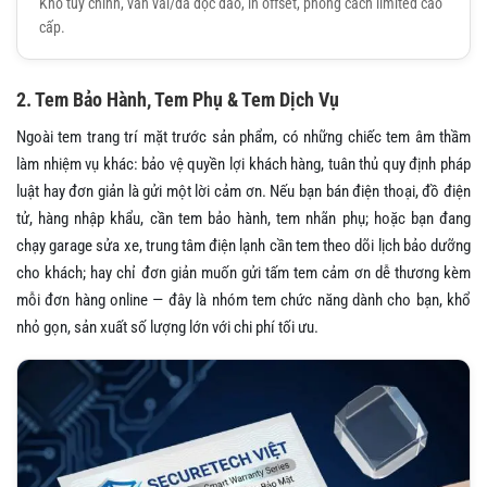
Khổ tùy chỉnh, vân vải/đá độc đáo, in offset, phong cách limited cao
cấp.
2. Tem Bảo Hành, Tem Phụ & Tem Dịch Vụ
Ngoài tem trang trí mặt trước sản phẩm, có những chiếc tem âm thầm
làm nhiệm vụ khác: bảo vệ quyền lợi khách hàng, tuân thủ quy định pháp
luật hay đơn giản là gửi một lời cảm ơn. Nếu bạn bán điện thoại, đồ điện
tử, hàng nhập khẩu, cần tem bảo hành, tem nhãn phụ; hoặc bạn đang
chạy garage sửa xe, trung tâm điện lạnh cần tem theo dõi lịch bảo dưỡng
cho khách; hay chỉ đơn giản muốn gửi tấm tem cảm ơn dễ thương kèm
mỗi đơn hàng online — đây là nhóm tem chức năng dành cho bạn, khổ
nhỏ gọn, sản xuất số lượng lớn với chi phí tối ưu.