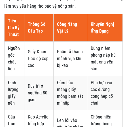
làm suy yếu hàng rào bảo vệ nông sản.
Tiêu
Thông Số
Công Năng
Khuyến Nghị
Chí Kỹ
Cấu Tạo
Vật Lý
Ứng Dụng
Thuật
Nguồn
Dùng niêm
Giấy Koan
Phân rã thành
gốc
phong nắp hũ
Hao độ xốp
mảnh vụn khi
chất
mật ong yến
cao
bị kéo
liệu
sào
Định
Đảm bảo
Phù hợp với
Duy trì ở
lượng
màng giấy
các đường
ngưỡng 80
giấy
mỏng bám sát
cong hẹp cổ
gsm
nền
mí nắp
chai
Cấu
Keo Acrylic
Chống hiện
Len lỏi vào
trúc
tổng hợp
tượng bong