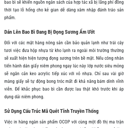
bao bì sẽ khiến nguồn ngân sách của hợp tác xã bị lãng phí đồng
thời tạo lỗ hổng cho kẻ gian dễ dàng xâm nhập đánh tráo sản
phẩm.
Dán Lên Bao Bì Đang Bị Đọng Sương Ẩm Ướt
Đối với các mặt hàng nông sản cần bảo quản lạnh như trái cây
tươi việc đưa hộp nhựa từ kho lạnh ra ngoài môi trường thường
sẽ xuất hiện hiện tượng đọng sương trên bề mặt. Nếu công nhân
tiến hành dán giấy niêm phong ngay lúc này lớp nước siêu mỏng
sẽ ngăn cản keo acrylic tiếp xúc với vỏ nhựa. Chỉ sau vài giờ
màng giấy sẽ tự động bong tróc mất đi khả năng bám dính vĩnh
viễn. Để khắc phục bao bì cần được lau thật khô trước khi áp
dụng dải niêm phong.
Sử Dụng Cấu Trúc Mã Quét Tĩnh Truyền Thống
Việc in hàng ngàn sản phẩm OCOP với cùng một đồ thị ma trận