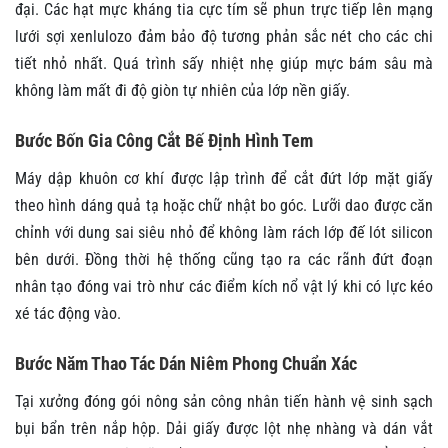
đại. Các hạt mực kháng tia cực tím sẽ phun trực tiếp lên mạng
lưới sợi xenlulozo đảm bảo độ tương phản sắc nét cho các chi
tiết nhỏ nhất. Quá trình sấy nhiệt nhẹ giúp mực bám sâu mà
không làm mất đi độ giòn tự nhiên của lớp nền giấy.
Bước Bốn Gia Công Cắt Bế Định Hình Tem
Máy dập khuôn cơ khí được lập trình để cắt đứt lớp mặt giấy
theo hình dáng quả tạ hoặc chữ nhật bo góc. Lưỡi dao được căn
chỉnh với dung sai siêu nhỏ để không làm rách lớp đế lót silicon
bên dưới. Đồng thời hệ thống cũng tạo ra các rãnh đứt đoạn
nhân tạo đóng vai trò như các điểm kích nổ vật lý khi có lực kéo
xé tác động vào.
Bước Năm Thao Tác Dán Niêm Phong Chuẩn Xác
Tại xưởng đóng gói nông sản công nhân tiến hành vệ sinh sạch
bụi bẩn trên nắp hộp. Dải giấy được lột nhẹ nhàng và dán vắt