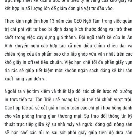
trực tiếp thiết kế kích thước tem theo tỷ lệ vàng của khổ giấy và
kết hợp in số lượng lớn để giảm đơn giá vật tư đầu vào.
Theo kinh nghiệm hơn 13 năm của CEO Ngô Tâm trong việc quản
trị chi phí vật tư bao bì định dạng kích thước đóng vai trò then
chốt trong việc xây dựng giá thành. Đội ngũ thiết kế của In An
Anh khuyến nghị các hợp tác xã nên điều chỉnh chiều dài và
chiều rộng của ấn phẩm sao cho lắp ghép vừa vặn nhất trên các
khổ giấy in offset tiêu chuẩn. Việc hạn chế tối đa phần giấy vụn
rìa rác sẽ giúp tiết kiệm một khoản ngân sách đáng kể khi sản
xuất hàng vạn đơn vị.
Ngoài ra việc tìm kiếm và thiết lập đối tác chiến lược với xưởng
in trực tiếp tại Tân Triều sẽ mang lại lợi thế tài chính vượt trội.
Các hợp tác xã sẽ cắt giảm hoàn toàn các chi phí hoa hồng dành
cho văn phòng trung gian thương mại. Sự trao đổi thông tin kỹ
thuật trực tiếp giữa kỹ sư nhà máy và người đóng gói nông sản
sẽ hạn chế các rủi ro sai sót phôi giấy giúp tiến độ đưa sản