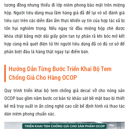
tương đồng nhưng thiếu đi lớp niêm phong bảo mật trên miệng
hộp. Người tiêu dùng mua lầm hàng giả đã để lại vô số đánh giá
tiêu cực trên các diễn đàn ẩm thực khiến uy tín của hợp tác xã bị
tổn hại nghiêm trọng. Nếu ngay từ đầu miệng hộp chè được
khóa chặt bằng một dải giấy giòn tan tự phân rã khi bóc mở kết
hợp cùng mã quét điện tử thì người tiêu dùng đã có đủ cơ sở để
phân biệt đâu là hàng thật ngay tại điểm bán.
Hướng Dẫn Từng Bước Triển Khai Bộ Tem
Chống Giả Cho Hàng OCOP
Quy trình triển khai bộ tem chống giả decal vỡ cho nông sản
OCOP bao gồm năm bước cơ bản từ khảo sát bề mặt bao bì thiết
kế mã truy xuất in ấn công nghệ cao cắt bế định hình và thao tác
dán niêm phong chuẩn xác.