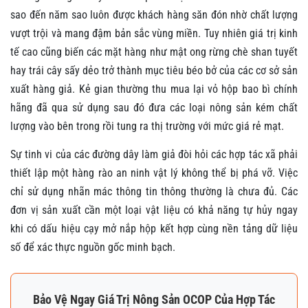
sao đến năm sao luôn được khách hàng săn đón nhờ chất lượng
vượt trội và mang đậm bản sắc vùng miền. Tuy nhiên giá trị kinh
tế cao cũng biến các mặt hàng như mật ong rừng chè shan tuyết
hay trái cây sấy dẻo trở thành mục tiêu béo bở của các cơ sở sản
xuất hàng giả. Kẻ gian thường thu mua lại vỏ hộp bao bì chính
hãng đã qua sử dụng sau đó đưa các loại nông sản kém chất
lượng vào bên trong rồi tung ra thị trường với mức giá rẻ mạt.
Sự tinh vi của các đường dây làm giả đòi hỏi các hợp tác xã phải
thiết lập một hàng rào an ninh vật lý không thể bị phá vỡ. Việc
chỉ sử dụng nhãn mác thông tin thông thường là chưa đủ. Các
đơn vị sản xuất cần một loại vật liệu có khả năng tự hủy ngay
khi có dấu hiệu cạy mở nắp hộp kết hợp cùng nền tảng dữ liệu
số để xác thực nguồn gốc minh bạch.
Bảo Vệ Ngay Giá Trị Nông Sản OCOP Của Hợp Tác