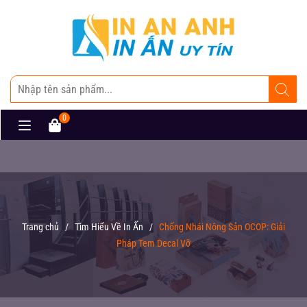
0
Trang chủ
/
Tìm Hiểu Về In Ấn
/
Chống Nhái Nông Sản OCOP: Giải
Pháp Tem Decal Vỡ