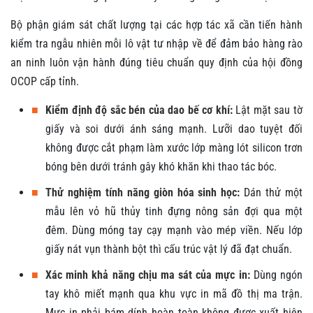
Bộ phận giám sát chất lượng tại các hợp tác xã cần tiến hành
kiểm tra ngẫu nhiên mỗi lô vật tư nhập về để đảm bảo hàng rào
an ninh luôn vận hành đúng tiêu chuẩn quy định của hội đồng
OCOP cấp tỉnh.
■
Kiểm định độ sắc bén của dao bế cơ khí:
Lật mặt sau tờ
giấy và soi dưới ánh sáng mạnh. Lưỡi dao tuyệt đối
không được cắt phạm làm xước lớp màng lót silicon trơn
bóng bên dưới tránh gây khó khăn khi thao tác bóc.
■
Thử nghiệm tính năng giòn hóa sinh học:
Dán thử một
mẫu lên vỏ hũ thủy tinh đựng nông sản đợi qua một
đêm. Dùng móng tay cạy mạnh vào mép viền. Nếu lớp
giấy nát vụn thành bột thì cấu trúc vật lý đã đạt chuẩn.
■
Xác minh khả năng chịu ma sát của mực in:
Dùng ngón
tay khô miết mạnh qua khu vực in mã đồ thị ma trận.
Mực in phải bám dính hoàn toàn không được xuất hiện