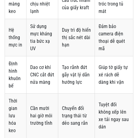
cấu trúc nhám
màng
chịu nhiệt
tróc trong tủ
của giấy kraft
keo
lạnh
mát
Sử dụng
Đảm bảo
Hệ
Duy trì độ hiển
mực kháng
camera điện
thống
thị sắc nét dài
tia bức xạ
thoại dễ quét
mực in
hạn
UV
mã
Định
Dao cơ khí
Tạo rãnh đứt
Giúp tờ giấy tự
hình
CNC cắt đứt
gãy vật lý dẫn
xé rách dễ
khuôn
nửa màng
hướng lực
dàng khi vặn
bế
Thời
Tuyệt đối
gian
Cần mười
Chuyển đổi
không xếp lên
lưu
hai giờ môi
trạng thái từ
xe tải ngay sau
hóa
trường tĩnh
dẻo sang rắn
dán
keo