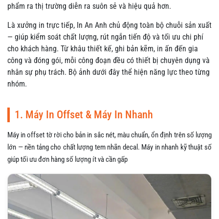
phẩm ra thị trường diễn ra suôn sẻ và hiệu quả hơn.
Là xưởng in trực tiếp, In An Anh chủ động toàn bộ chuỗi sản xuất
— giúp kiểm soát chất lượng, rút ngắn tiến độ và tối ưu chi phí
cho khách hàng. Từ khâu thiết kế, ghi bản kẽm, in ấn đến gia
công và đóng gói, mỗi công đoạn đều có thiết bị chuyên dụng và
nhân sự phụ trách. Bộ ảnh dưới đây thể hiện năng lực theo từng
nhóm.
1. Máy In Offset & Máy In Nhanh
Máy in offset tờ rời cho bản in sắc nét, màu chuẩn, ổn định trên số lượng
lớn — nền tảng cho chất lượng tem nhãn decal. Máy in nhanh kỹ thuật số
giúp tối ưu đơn hàng số lượng ít và cần gấp