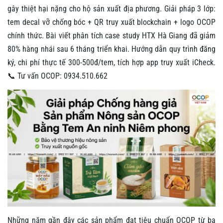
gây thiệt hại nặng cho hộ sản xuất địa phương. Giải pháp 3 lớp:
tem decal vỡ chống bóc + QR truy xuất blockchain + logo OCOP
chính thức. Bài viết phân tích case study HTX Hà Giang đã giảm
80% hàng nhái sau 6 tháng triển khai. Hướng dẫn quy trình đăng
ký, chi phí thực tế 300-500đ/tem, tích hợp app truy xuất iCheck.
📞 Tư vấn OCOP: 0934.510.662
Những năm gần đây các sản phẩm đạt tiêu chuẩn OCOP từ ba