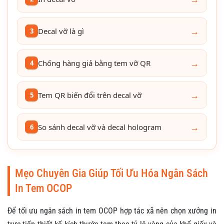
→
Decal vỡ là gì
3
→
Chống hàng giả bằng tem vỡ QR
4
→
Tem QR biến đổi trên decal vỡ
5
→
So sánh decal vỡ và decal hologram
6
Mẹo Chuyên Gia Giúp Tối Ưu Hóa Ngân Sách
In Tem OCOP
Để tối ưu ngân sách in tem OCOP hợp tác xã nên chọn xưởng in