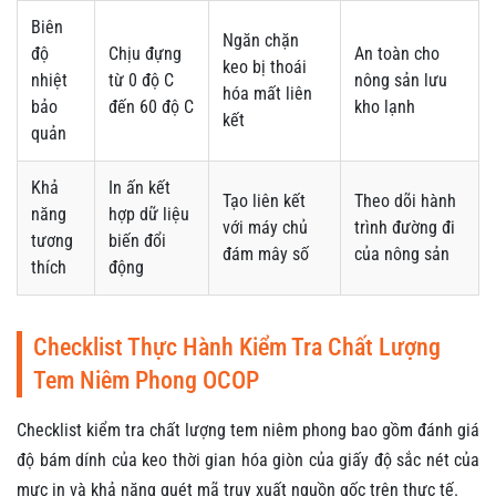
Biên
Ngăn chặn
độ
Chịu đựng
An toàn cho
keo bị thoái
nhiệt
từ 0 độ C
nông sản lưu
hóa mất liên
bảo
đến 60 độ C
kho lạnh
kết
quản
Khả
In ấn kết
Tạo liên kết
Theo dõi hành
năng
hợp dữ liệu
với máy chủ
trình đường đi
tương
biến đổi
đám mây số
của nông sản
thích
động
Checklist Thực Hành Kiểm Tra Chất Lượng
Tem Niêm Phong OCOP
Checklist kiểm tra chất lượng tem niêm phong bao gồm đánh giá
độ bám dính của keo thời gian hóa giòn của giấy độ sắc nét của
mực in và khả năng quét mã truy xuất nguồn gốc trên thực tế.