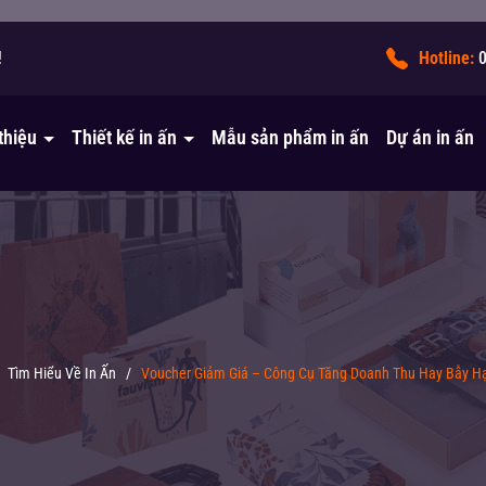
!
Hotline:
 thiệu
Thiết kế in ấn
Mẫu sản phẩm in ấn
Dự án in ấn
/
Tìm Hiểu Về In Ấn
/
Voucher Giảm Giá – Công Cụ Tăng Doanh Thu Hay Bẫy Hạ 