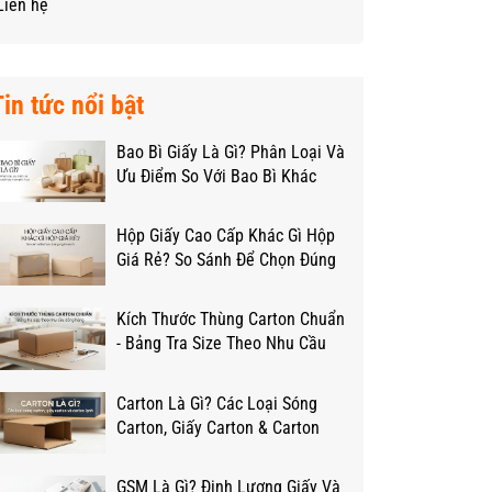
Liên hệ
Tin tức nổi bật
Bao Bì Giấy Là Gì? Phân Loại Và
Ưu Điểm So Với Bao Bì Khác
Hộp Giấy Cao Cấp Khác Gì Hộp
Giá Rẻ? So Sánh Để Chọn Đúng
Ngân Sách
Kích Thước Thùng Carton Chuẩn
- Bảng Tra Size Theo Nhu Cầu
Đóng Hàng
Carton Là Gì? Các Loại Sóng
Carton, Giấy Carton & Carton
Lạnh Từ A-Z
GSM Là Gì? Định Lượng Giấy Và