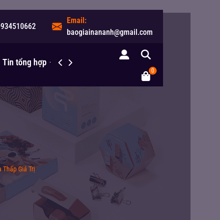
Email:
0934510662
baogiainananh@gmail.com
Tin tổng hợp
Liên hệ
0
Thấp Giá Trị