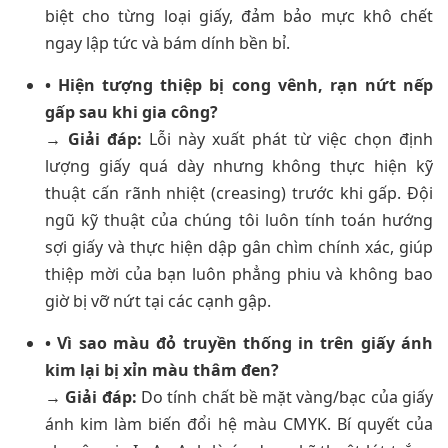
biệt cho từng loại giấy, đảm bảo mực khô chết
ngay lập tức và bám dính bền bỉ.
• Hiện tượng thiệp bị cong vênh, rạn nứt nếp
gấp sau khi gia công?
→ Giải đáp:
Lỗi này xuất phát từ việc chọn định
lượng giấy quá dày nhưng không thực hiện kỹ
thuật cấn rãnh nhiệt (creasing) trước khi gấp. Đội
ngũ kỹ thuật của chúng tôi luôn tính toán hướng
sợi giấy và thực hiện dập gân chìm chính xác, giúp
thiệp mời của bạn luôn phẳng phiu và không bao
giờ bị vỡ nứt tại các cạnh gập.
• Vì sao màu đỏ truyền thống in trên giấy ánh
kim lại bị xỉn màu thâm đen?
→ Giải đáp:
Do tính chất bề mặt vàng/bạc của giấy
ánh kim làm biến đổi hệ màu CMYK. Bí quyết của