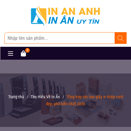
0
Trang chủ
/
Tìm Hiểu Về In Ấn
/
Tổng hợp các loại giấy in thiệp cưới
đẹp, phổ biến nhất 2026