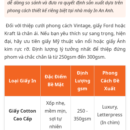
dễ dàng so sánh và đưa ra quyết định sản xuất dựa trên
phong cách thiết kế riêng biệt tại nhà máy In An Anh.
Đối với thiệp cưới phong cách Vintage, giấy Ford hoặc
Kraft là chân ái. Nếu bạn yêu thích sự sang trọng, hiện
đại, hãy ưu tiên giấy Mỹ thuật vân nổi hoặc giấy Ánh
kim rực rỡ. Định lượng lý tưởng nhất để thiệp đứng
phom và chắc chắn là từ 250gsm đến 300gsm.
Định
Phong
Đặc Điểm
Loại Giấy In
Lượng
Cách Đề
Bề Mặt
gsm
Xuất
Xốp nhẹ,
Luxury,
Giấy Cotton
mềm mịn,
250 -
Letterpress
Cao Cấp
sợi tự
350gsm
(In chìm)
nhiên