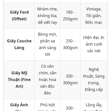
Nhám nhẹ,
Vintage,
Giấy Ford
180 -
không lóa,
Tối giản,
(Offset)
250gsm
dễ viết tay
Mộc mạc
Bóng mịn,
Hiện đại, In
Giấy Couche
phản xạ
250 -
ảnh cưới
Láng
ánh sáng
300gsm
sắc nét
tốt
Có vân
Nghệ
Giấy Mỹ
chìm, sần
200 -
thuật, Sang
Thuật (Fine
hoặc hoa
300gsm
trọng,
Art)
văn độc
Đẳng cấp
đáo
Giấy Ánh
Phủ bột
Lộng lẫy,
200 -