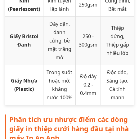
Kim
kim tuyến
Cung đình,
250gsm
(Pearlescent)
lấp lánh
Bắt mắt
Dày dặn,
Thiệp
đanh
Giấy Bristol
250 -
đứng,
cứng, bề
Đanh
300gsm
Thiệp gấp
mặt trắng
nhiều lớp
mờ
Trong suốt
Độc đáo,
Độ dày
Giấy Nhựa
hoặc mờ,
Sáng tạo,
0.2 -
(Plastic)
kháng
Cá tính
0.4mm
nước 100%
mạnh
Phân tích ưu nhược điểm các dòng
giấy in thiệp cưới hàng đầu tại nhà
máy In An Anh