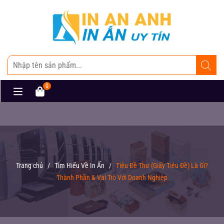
0
Trang chủ
/
Tìm Hiểu Về In Ấn
/
Tiêu Đề Thư (Giấy Tiêu Đề) Là Gì?
Thành Phần & Vai Trò Với Doanh Nghiệp