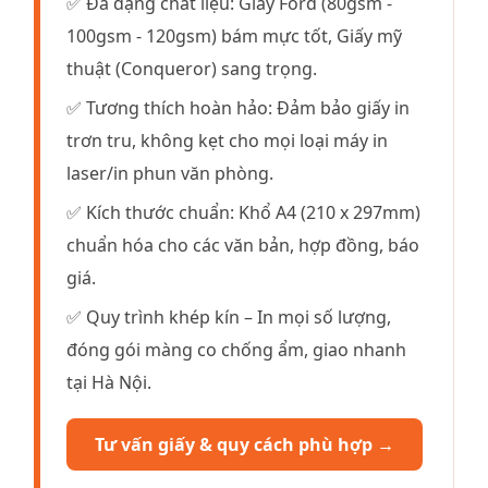
✅ Đa dạng chất liệu: Giấy Ford (80gsm -
100gsm - 120gsm) bám mực tốt, Giấy mỹ
thuật (Conqueror) sang trọng.
✅ Tương thích hoàn hảo: Đảm bảo giấy in
trơn tru, không kẹt cho mọi loại máy in
laser/in phun văn phòng.
✅ Kích thước chuẩn: Khổ A4 (210 x 297mm)
chuẩn hóa cho các văn bản, hợp đồng, báo
giá.
✅ Quy trình khép kín – In mọi số lượng,
đóng gói màng co chống ẩm, giao nhanh
tại Hà Nội.
Tư vấn giấy & quy cách phù hợp →