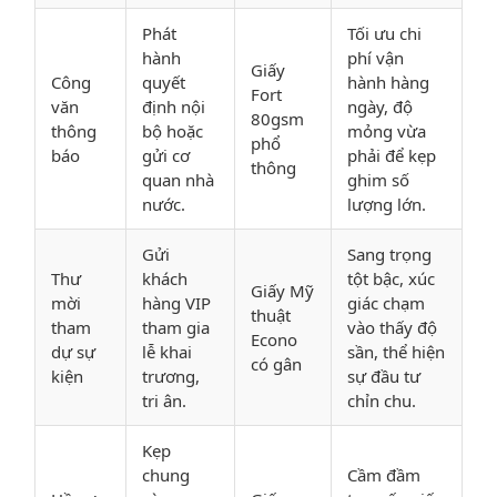
Phát
Tối ưu chi
hành
phí vận
Giấy
Công
quyết
hành hàng
Fort
văn
định nội
ngày, độ
80gsm
thông
bộ hoặc
mỏng vừa
phổ
báo
gửi cơ
phải để kẹp
thông
quan nhà
ghim số
nước.
lượng lớn.
Gửi
Sang trọng
Thư
khách
tột bậc, xúc
Giấy Mỹ
mời
hàng VIP
giác chạm
thuật
tham
tham gia
vào thấy độ
Econo
dự sự
lễ khai
sần, thể hiện
có gân
kiện
trương,
sự đầu tư
tri ân.
chỉn chu.
Kẹp
chung
Cầm đầm