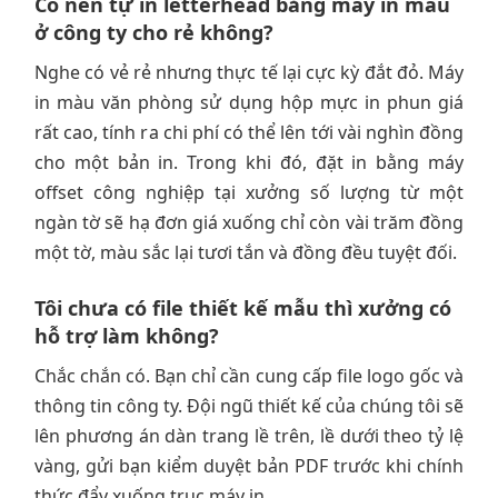
Có nên tự in letterhead bằng máy in màu
ở công ty cho rẻ không?
Nghe có vẻ rẻ nhưng thực tế lại cực kỳ đắt đỏ. Máy
in màu văn phòng sử dụng hộp mực in phun giá
rất cao, tính ra chi phí có thể lên tới vài nghìn đồng
cho một bản in. Trong khi đó, đặt in bằng máy
offset công nghiệp tại xưởng số lượng từ một
ngàn tờ sẽ hạ đơn giá xuống chỉ còn vài trăm đồng
một tờ, màu sắc lại tươi tắn và đồng đều tuyệt đối.
Tôi chưa có file thiết kế mẫu thì xưởng có
hỗ trợ làm không?
Chắc chắn có. Bạn chỉ cần cung cấp file logo gốc và
thông tin công ty. Đội ngũ thiết kế của chúng tôi sẽ
lên phương án dàn trang lề trên, lề dưới theo tỷ lệ
vàng, gửi bạn kiểm duyệt bản PDF trước khi chính
thức đẩy xuống trục máy in.