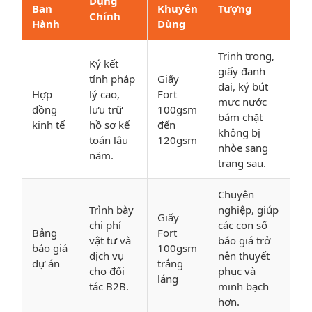
Dụng
Ban
Khuyên
Tượng
Chính
Hành
Dùng
Trịnh trọng,
Ký kết
giấy đanh
tính pháp
Giấy
dai, ký bút
Hợp
lý cao,
Fort
mực nước
đồng
lưu trữ
100gsm
bám chặt
kinh tế
hồ sơ kế
đến
không bị
toán lâu
120gsm
nhòe sang
năm.
trang sau.
Chuyên
Trình bày
nghiệp, giúp
Giấy
chi phí
các con số
Bảng
Fort
vật tư và
báo giá trở
báo giá
100gsm
dịch vụ
nên thuyết
dự án
trắng
cho đối
phục và
láng
tác B2B.
minh bạch
hơn.