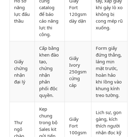
Hồ sơ
cùng
Giấy
tay, xấp giấy
năng
catalog
Fort
khi gáy lò xo
lực đấu
để báo
120gsm
không bị
thầu
cáo năng
dày dặn
cong mép rũ
lực thi
xuống.
công.
Cấp bằng
Form giấy
khen đào
đứng thẳng,
Giấy
Giấy
tạo,
láng mịn
Ivory
chứng
chứng
mặt trước,
250gsm
nhận
nhận
hoàn hảo
cứng
đại lý
phân
khi lồng vào
cáp
phối độc
khung kính
quyền.
treo tường.
Kẹp
Lịch sự, gọn
chung
Giấy
gàng, kích
Thư
trong bộ
Fort
thích người
ngỏ
Sales kit
100gsm
nhận đọc kỹ
chào
gửi tiếp