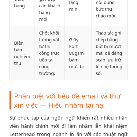
láng
nội dung
hàng
cận khách
mịn
bức thư
hàng
chào mời.
mới.
Chốt khối
Thao tác ghi
lượng vật
Giấy
chép bằng
Biên
tư thi
Fort
bút bi mượt
bản
công trực
80gsm
mà, dễ dàng
nghiệm
tiếp tại
bám
scan lưu trữ
thu
công
mực bi
lên hệ thống
trường.
số.
Phân biệt với tiêu đề email và thư
xin việc — Hiểu nhầm tai hại
Sự phức tạp của ngôn ngữ khiến rất nhiều nhân
viên hành chính mới đi làm nhầm lẫn khái niệm
Letterhead trong ngành in ấn với các thuật ngữ