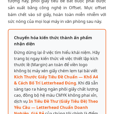
tượng này, phôi giấy tiêu đề bắt buộc phải được
sản xuất bằng công nghệ in Offset. Mực offset
bám chết vào sớ giấy, hoàn toàn miễn nhiễm với
sức nóng của mọi loại máy in văn phòng sau này.
Chuyển hóa kiến thức thành ấn phẩm
nhận diện
Đừng dừng lại ở việc tìm hiểu khái niệm. Hãy
trang bị ngay kiến thức về việc thiết lập kích
thước lề (Margin) an toàn để viền logo
không bị máy xén giấy chém lẹm tại bài viết
Kích Thước Giấy Tiêu Đề Chuẩn — Khổ A4
& Cách Bố Trí Letterhead Đúng
. Khi đã sẵn
sàng tạo ra hàng ngàn phôi giấy chất lượng
cao, đồng bộ hệ màu CMYK không phai xỉn,
dịch vụ
In Tiêu Đề Thư (Giấy Tiêu Đề) Theo
Yêu Cầu — Letterhead Chuẩn Doanh
Nghiệp, Giá Rẻ
của chúng tôi chính là điểm