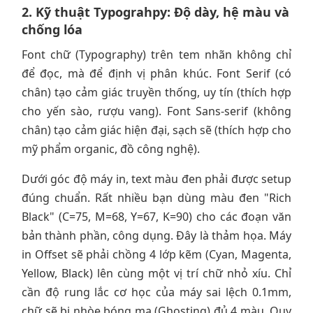
2. Kỹ thuật Typograhpy: Độ dày, hệ màu và
chống lóa
Font chữ (Typography) trên tem nhãn không chỉ
để đọc, mà để định vị phân khúc. Font Serif (có
chân) tạo cảm giác truyền thống, uy tín (thích hợp
cho yến sào, rượu vang). Font Sans-serif (không
chân) tạo cảm giác hiện đại, sạch sẽ (thích hợp cho
mỹ phẩm organic, đồ công nghệ).
Dưới góc độ máy in, text màu đen phải được setup
đúng chuẩn. Rất nhiều bạn dùng màu đen "Rich
Black" (C=75, M=68, Y=67, K=90) cho các đoạn văn
bản thành phần, công dụng. Đây là thảm họa. Máy
in Offset sẽ phải chồng 4 lớp kẽm (Cyan, Magenta,
Yellow, Black) lên cùng một vị trí chữ nhỏ xíu. Chỉ
cần độ rung lắc cơ học của máy sai lệch 0.1mm,
chữ sẽ bị nhòe bóng ma (Ghosting) đủ 4 màu. Quy