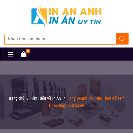
0
Trang chủ
/
Tìm Hiểu Về In Ấn
/
Tăng Doanh Thu Nhờ Thiết Kế Tem
Nhãn Giấy: 5 Bí Quyết