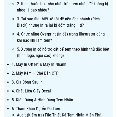
2. Kích thước text nhỏ nhất trên tem nhãn để không bị
nhòe là bao nhiêu?
3. Tại sao file thiết kế tôi để nền đen nhánh (Rich
Black) nhưng in ra lại bị đốm trắng li ti?
4. Chức năng Overprint (in đè) trong Illustrator dùng
khi nào khi làm tem?
5. Xưởng in có hỗ trợ cắt bế tem theo hình thù đặc biệt
(hình logo, ngôi sao) không?
1. Máy In Offset & Máy In Nhanh
2. Máy Kẽm — Chế Bản CTP
3. Gia Công Sau In
4. Chất Liệu Giấy Decal
5. Kiểu Dáng & Hình Dáng Tem Nhãn
6. Tham Khảo Dự Án Đã Làm
Audit (Kiểm tra) File Thiết Kế Tem Nhãn Miễn Phí!