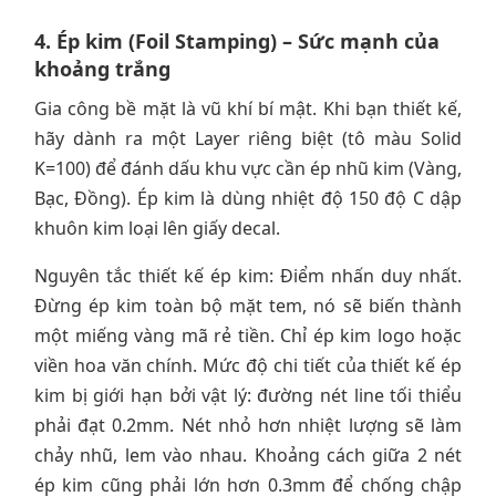
4. Ép kim (Foil Stamping) – Sức mạnh của
khoảng trắng
Gia công bề mặt là vũ khí bí mật. Khi bạn thiết kế,
hãy dành ra một Layer riêng biệt (tô màu Solid
K=100) để đánh dấu khu vực cần ép nhũ kim (Vàng,
Bạc, Đồng). Ép kim là dùng nhiệt độ 150 độ C dập
khuôn kim loại lên giấy decal.
Nguyên tắc thiết kế ép kim: Điểm nhấn duy nhất.
Đừng ép kim toàn bộ mặt tem, nó sẽ biến thành
một miếng vàng mã rẻ tiền. Chỉ ép kim logo hoặc
viền hoa văn chính. Mức độ chi tiết của thiết kế ép
kim bị giới hạn bởi vật lý: đường nét line tối thiểu
phải đạt 0.2mm. Nét nhỏ hơn nhiệt lượng sẽ làm
chảy nhũ, lem vào nhau. Khoảng cách giữa 2 nét
ép kim cũng phải lớn hơn 0.3mm để chống chập