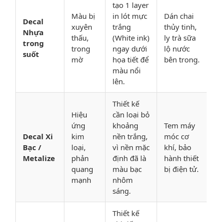
tạo 1 layer
Màu bị
in lót mực
Dán chai
Decal
xuyên
trắng
thủy tinh,
Nhựa
thấu,
(White ink)
ly trà sữa
trong
trong
ngay dưới
lộ nước
suốt
mờ
họa tiết để
bên trong.
màu nổi
lên.
Thiết kế
Hiệu
cần loại bỏ
ứng
khoảng
Tem máy
Decal Xi
kim
nền trắng,
móc cơ
Bạc /
loại,
vì nền mặc
khí, bảo
Metalize
phản
định đã là
hành thiết
quang
màu bạc
bị điện tử.
mạnh
nhôm
sáng.
Thiết kế