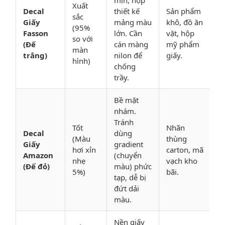
mịn, hợp
Xuất
Decal
thiết kế
Sản phẩm
sắc
Giấy
mảng màu
khô, đồ ăn
(95%
Fasson
lớn. Cần
vặt, hộp
so với
(Đế
cán màng
mỹ phẩm
màn
trắng)
nilon để
giấy.
hình)
chống
trầy.
Bề mặt
nhám.
Tránh
Tốt
Nhãn
Decal
dùng
(Màu
thùng
Giấy
gradient
hơi xỉn
carton, mã
Amazon
(chuyển
nhẹ
vạch kho
(Đế đỏ)
màu) phức
5%)
bãi.
tạp, dễ bị
đứt dải
màu.
Nền giấy