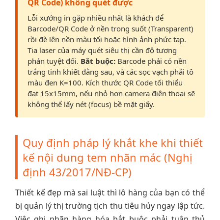
QR Code) không quét được
Lỗi xưởng in gặp nhiều nhất là khách để
Barcode/QR Code ở nền trong suốt (Transparent)
rồi đè lên nền màu tối hoặc hình ảnh phức tạp.
Tia laser của máy quét siêu thị cần độ tương
phản tuyệt đối.
Bắt buộc:
Barcode phải có nền
trắng tinh khiết đằng sau, và các sọc vạch phải tô
màu đen K=100. Kích thước QR Code tối thiểu
đạt 15x15mm, nếu nhỏ hơn camera điện thoại sẽ
không thể lấy nét (focus) bề mặt giấy.
Quy định pháp lý khắt khe khi thiết
kế nội dung tem nhãn mác (Nghị
định 43/2017/NĐ-CP)
Thiết kế đẹp mà sai luật thì lô hàng của bạn có thể
bị quản lý thị trường tịch thu tiêu hủy ngay lập tức.
Việc ghi nhãn hàng hóa bắt buộc phải tuân thủ