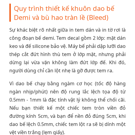
Quy trình thiết kế khuôn dao bế
Demi và bù hao tràn lề (Bleed)
Sự khác biệt rõ nhất giữa in tem dán và in tờ rơi là
công đoạn bế demi. Tem decal gồm 2 lớp: mặt dán
keo và đế silicone bảo vệ. Máy bế phải dập lưỡi dao
thép cắt đứt hình thù tem ở lớp mặt, nhưng phải
dừng lại vừa vặn không làm đứt lớp đế. Khi đó,
người dùng chỉ cần lột nhẹ là gỡ được tem ra.
Vì dao bế chạy bằng ngàm cơ học (tốc độ hàng
ngàn nhịp/phút) nên độ rung lắc lệch tọa độ từ
0.5mm - 1mm là đặc tính vật lý không thể chối cãi.
Nếu bạn thiết kế một chiếc tem tròn viền đỏ
đường kính 5cm, và bạn để nền đỏ đúng 5cm, khi
dao bế lệch 0.5mm, chiếc tem lột ra sẽ bị dính một
vệt viền trắng (lẹm giấy).