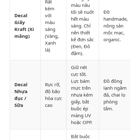
Rất
màu nâu
kém
tối sẽ nuốt
Đồ
Decal
với
hết màu
handmade,
Giấy
màu
sáng. Chỉ
nông sản
Kraft (Xi
sáng
nên thiết
mộc mạc,
măng)
(Vàng,
kế đơn sắc
organic.
Xanh
(Đen, Đỏ
lá)
đậm).
Giữ nét
cực tốt.
Lực bám
Đồ đông
Decal
Rực rỡ,
mực trên
lạnh ngâm
Nhựa
độ bão
nhựa kém
đá, chai lọ
đục /
hòa cực
giấy, bắt
phòng
Sữa
cao
buộc ép
tắm.
màng UV
hoặc OPP.
Bắt buộc