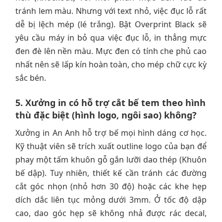
tránh lem màu. Nhưng với text nhỏ, việc đục lỗ rất
dễ bị lệch mép (lé trắng). Bật Overprint Black sẽ
yêu cầu máy in bỏ qua việc đục lỗ, in thẳng mực
đen đè lên nền màu. Mực đen có tính che phủ cao
nhất nên sẽ lấp kín hoàn toàn, cho mép chữ cực kỳ
sắc bén.
5. Xưởng in có hỗ trợ cắt bế tem theo hình
thù đặc biệt (hình logo, ngôi sao) không?
Xưởng in An Anh hỗ trợ bế mọi hình dáng cơ học.
Kỹ thuật viên sẽ trích xuất outline logo của bạn để
phay một tấm khuôn gỗ gắn lưỡi dao thép (Khuôn
bế dập). Tuy nhiên, thiết kế cần tránh các đường
cắt góc nhọn (nhỏ hơn 30 độ) hoặc các khe hẹp
dích dắc liên tục mỏng dưới 3mm. Ở tốc độ dập
cao, dao góc hẹp sẽ không nhả được rác decal,