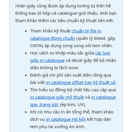
nhãn giấy cũng được áp dụng tương tự trên hệ
thống bao bì hộp và catalogue giới thiệu. Mời bạn
tham khảo thêm các tiêu chuẩn kỹ thuật liên kết:
Tham khảo kỹ thuật
chuẩn bị file in
catalogue đúng chuẩn
(quản lý bleed, gáy,
CMYK) áp dụng song song với tem nhãn.
Học cách so khớp màu sắc giữa
các loại
giấy in catalogue
và decal giấy để bộ nhận
diện không bị lệch tone.
Đánh giá chi phí sản xuất diện rộng qua
bài viết
in catalogue offset hay kỹ thuật số
.
Tìm hiểu sự đồng bộ chất liệu cao cấp qua
in catalogue giấy mỹ thuật
và
in catalogue
spa, trang sức
(ép kim, UV).
Khi có nhu cầu in ấn tổng thể, tham khảo
dịch vụ
in catalogue Hà Nội
kết hợp dán
tem phụ tại xưởng An Anh.