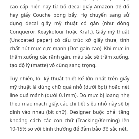
cao cấp hiện nay từ bỏ decal giấy Amazon đế đỏ
hay giấy Couche bóng bẩy. Họ chuyển sang sử
dụng decal giấy mỹ thuật có gân (như dòng
Conqueror, Keaykolour hoặc Kraft). Giấy mỹ thuật
(Uncoated paper) có cấu trúc xớ giấy thưa, tính
chất hút mực cực mạnh (Dot gain cao). Khi mực in
thấm xuống các rãnh gân, màu sắc sẽ trầm xuống,
tạo độ lỳ (matte) vô cùng sang trọng.
Tuy nhiên, lỗi kỹ thuật thiết kế lớn nhất trên giấy
mỹ thuật là dùng chữ quá nhỏ (dưới 6pt) hoặc nét
line quá mảnh (dưới 0.1mm). Do mực bị loang nhẹ
theo mao mạch giấy, các chi tiết siêu nhỏ này sẽ bị
dính vào nhau (bít chữ). Designer buộc phải tăng
khoảng cách các con chữ (Tracking/Kerning) lên
10-15% so với bình thường để đảm bảo độ sắc nét.