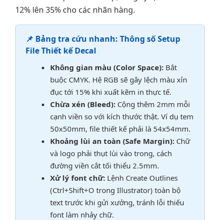
12% lên 35% cho các nhãn hàng.
📌 Bảng tra cứu nhanh: Thông số Setup
File Thiết kế Decal
Không gian màu (Color Space):
Bắt
buộc CMYK. Hệ RGB sẽ gây lệch màu xỉn
đục tới 15% khi xuất kẽm in thực tế.
Chừa xén (Bleed):
Cộng thêm 2mm mỗi
cạnh viền so với kích thước thật. Ví dụ tem
50x50mm, file thiết kế phải là 54x54mm.
Khoảng lùi an toàn (Safe Margin):
Chữ
và logo phải thụt lùi vào trong, cách
đường viền cắt tối thiểu 2.5mm.
Xử lý font chữ:
Lệnh Create Outlines
(Ctrl+Shift+O trong Illustrator) toàn bộ
text trước khi gửi xưởng, tránh lỗi thiếu
font làm nhảy chữ.