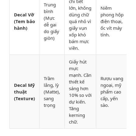
chi tiết
Trung
lớn, không
Niêm
bình
Decal Vỡ
dùng chữ
phong hộp
(Mực
(Tem bảo
quá nhỏ vì
điện thoại,
dễ gai
hành)
giấy vụn
ốc vít máy
do giấy
xốp khó
tính.
giòn)
bám mực
viền.
Giấy hút
mực
mạnh. Cần
Trầm
Rượu vang
thiết kế
Decal Mỹ
lắng, lỳ
ngoại, mỹ
sáng hơn
thuật
(Matte),
phẩm cao
10% so với
(Texture)
sang
cấp, yến
dự kiến.
trọng
sào.
Tăng
kerning
chữ.