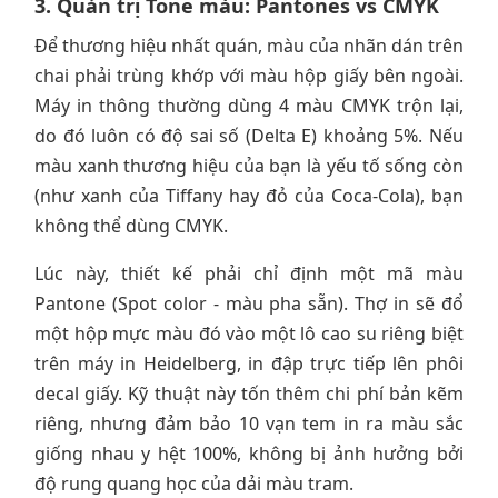
3. Quản trị Tone màu: Pantones vs CMYK
Để thương hiệu nhất quán, màu của nhãn dán trên
chai phải trùng khớp với màu hộp giấy bên ngoài.
Máy in thông thường dùng 4 màu CMYK trộn lại,
do đó luôn có độ sai số (Delta E) khoảng 5%. Nếu
màu xanh thương hiệu của bạn là yếu tố sống còn
(như xanh của Tiffany hay đỏ của Coca-Cola), bạn
không thể dùng CMYK.
Lúc này, thiết kế phải chỉ định một mã màu
Pantone (Spot color - màu pha sẵn). Thợ in sẽ đổ
một hộp mực màu đó vào một lô cao su riêng biệt
trên máy in Heidelberg, in đập trực tiếp lên phôi
decal giấy. Kỹ thuật này tốn thêm chi phí bản kẽm
riêng, nhưng đảm bảo 10 vạn tem in ra màu sắc
giống nhau y hệt 100%, không bị ảnh hưởng bởi
độ rung quang học của dải màu tram.