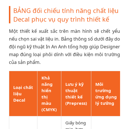
BẢNG đối chiếu tính năng chất liệu
Decal phục vụ quy trình thiết kế
Một thiết kế xuất sắc trên màn hình sẽ chết yểu
nếu chọn sai vật liệu in. Bảng thông số dưới đây do
đội ngũ kỹ thuật In An Anh tổng hợp giúp Designer
map đúng loại phôi dính với điều kiện môi trường
của sản phẩm.
Khả
năng
Lưu ý kỹ
Môi
Loại chất
hiển
thuật
trường
liệu
thị
thiết kế
ứng dụng
Decal
màu
(Prepress)
lý tưởng
(CMYK)
Giấy bóng