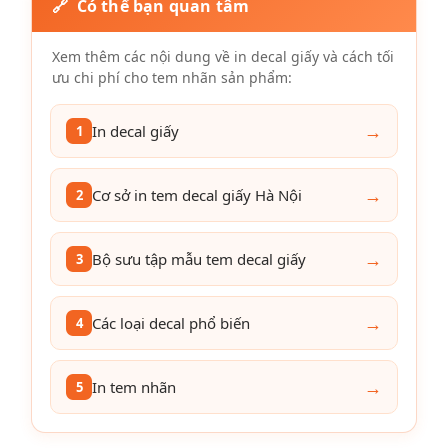
🔗 Có thể bạn quan tâm
Xem thêm các nội dung về in decal giấy và cách tối
ưu chi phí cho tem nhãn sản phẩm:
→
In decal giấy
1
→
Cơ sở in tem decal giấy Hà Nội
2
→
Bộ sưu tập mẫu tem decal giấy
3
→
Các loại decal phổ biến
4
→
In tem nhãn
5