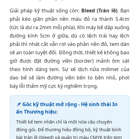
Giải pháp kỹ thuật sống còn:
Bleed (Tràn lề)
. Bạn
phải kéo giãn phần nền màu đỏ ra thành 5.4cm
(tức là dư ra 2mm mỗi phía). Khi máy bế dập xuống
đường kính 5cm ở giữa, dù có lệch trái hay lệch
phải thì nhát cắt vẫn rơi vào phần nền đỏ, tem dán
sẽ an toàn tuyệt đối. Đồng thời, thiết kế không bao
giờ được đặt đường viền (border) mảnh ôm sát
theo hình dáng tem. Sự xê dịch nửa milimet của
dao bế sẽ làm đường viền bên to bên nhỏ, phơi
bày lỗi thẩm mỹ cực kỳ nghiêm trọng.
📌 Góc kỹ thuật mở rộng - Hệ sinh thái In
ấn Thương hiệu:
Thiết kế tem nhãn chỉ là một nửa câu chuyện
đóng gói. Để thương hiệu đồng bộ, kỹ thuật bình
bài tràn lề (bleed) và quản trị màu CMYK trên tem