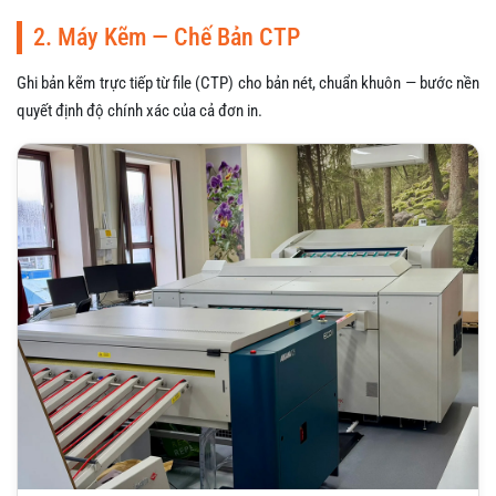
2. Máy Kẽm — Chế Bản CTP
Ghi bản kẽm trực tiếp từ file (CTP) cho bản nét, chuẩn khuôn — bước nền
quyết định độ chính xác của cả đơn in.