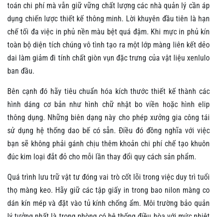
toán chi phí mà vẫn giữ vững chất lượng các nhà quản lý cần áp
dụng chiến lược thiết kế thông minh. Lời khuyên đầu tiên là hạn
chế tối đa việc in phủ nền màu bệt quá đậm. Khi mực in phủ kín
toàn bộ diện tích chúng vô tình tạo ra một lớp màng liên kết dẻo
dai làm giảm đi tính chất giòn vụn đặc trưng của vật liệu xenlulo
ban đầu.
Bên cạnh đó hãy tiêu chuẩn hóa kích thước thiết kế thành các
hình dáng cơ bản như hình chữ nhật bo viền hoặc hình elip
thông dụng. Những biên dạng này cho phép xưởng gia công tái
sử dụng hệ thống dao bế có sẵn. Điều đó đồng nghĩa với việc
bạn sẽ không phải gánh chịu thêm khoản chi phí chế tạo khuôn
đúc kim loại đắt đỏ cho mỗi lần thay đổi quy cách sản phẩm.
Quá trình lưu trữ vật tư đóng vai trò cốt lõi trong việc duy trì tuổi
thọ màng keo. Hãy giữ các tập giấy in trong bao nilon màng co
dán kín mép và đặt vào tủ kính chống ẩm. Môi trường bảo quản
lý tưởng nhất là trong phòng có hệ thống điều hòa với mức nhiệt