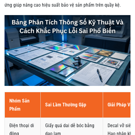
ứng giúp nâng cao hiệu suất bảo vệ sản phẩm trên quầy kệ.
Nhóm Sản
Sai Lầm Thường Gặp
Giải Pháp Vật
Phẩm
Điện thoại di
Giấy quá dai dễ bóc bằng
Decal vỡ siêu
động
dao lam
Hao nhập khẩ