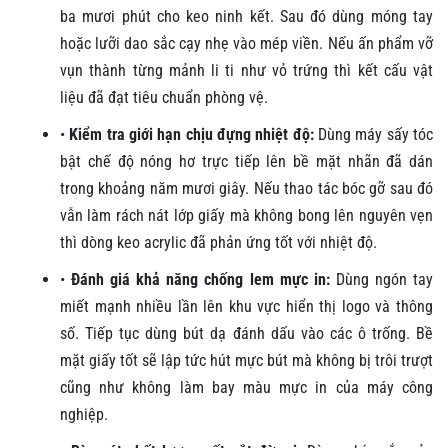
ba mươi phút cho keo ninh kết. Sau đó dùng móng tay
hoặc lưỡi dao sắc cạy nhẹ vào mép viền. Nếu ấn phẩm vỡ
vụn thành từng mảnh li ti như vỏ trứng thì kết cấu vật
liệu đã đạt tiêu chuẩn phòng vệ.
•
Kiểm tra giới hạn chịu đựng nhiệt độ:
Dùng máy sấy tóc
bật chế độ nóng hơ trực tiếp lên bề mặt nhãn đã dán
trong khoảng năm mươi giây. Nếu thao tác bóc gỡ sau đó
vẫn làm rách nát lớp giấy mà không bong lên nguyên vẹn
thì dòng keo acrylic đã phản ứng tốt với nhiệt độ.
•
Đánh giá khả năng chống lem mực in:
Dùng ngón tay
miết mạnh nhiều lần lên khu vực hiển thị logo và thông
số. Tiếp tục dùng bút dạ đánh dấu vào các ô trống. Bề
mặt giấy tốt sẽ lập tức hút mực bút mà không bị trôi trượt
cũng như không làm bay màu mực in của máy công
nghiệp.