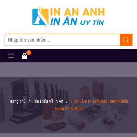
0
Trang chủ
/
Tìm Hiểu Về In Ấn
/
7 Sai Lầm In Tem Bảo Hành Khiến
Hàng Dễ Bị Nhái