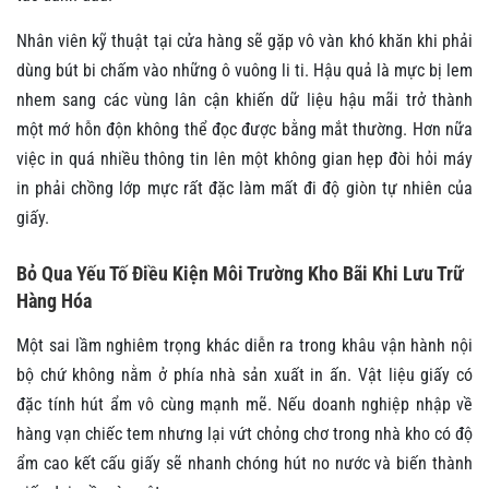
Nhân viên kỹ thuật tại cửa hàng sẽ gặp vô vàn khó khăn khi phải
dùng bút bi chấm vào những ô vuông li ti. Hậu quả là mực bị lem
nhem sang các vùng lân cận khiến dữ liệu hậu mãi trở thành
một mớ hỗn độn không thể đọc được bằng mắt thường. Hơn nữa
việc in quá nhiều thông tin lên một không gian hẹp đòi hỏi máy
in phải chồng lớp mực rất đặc làm mất đi độ giòn tự nhiên của
giấy.
Bỏ Qua Yếu Tố Điều Kiện Môi Trường Kho Bãi Khi Lưu Trữ
Hàng Hóa
Một sai lầm nghiêm trọng khác diễn ra trong khâu vận hành nội
bộ chứ không nằm ở phía nhà sản xuất in ấn. Vật liệu giấy có
đặc tính hút ẩm vô cùng mạnh mẽ. Nếu doanh nghiệp nhập về
hàng vạn chiếc tem nhưng lại vứt chỏng chơ trong nhà kho có độ
ẩm cao kết cấu giấy sẽ nhanh chóng hút no nước và biến thành