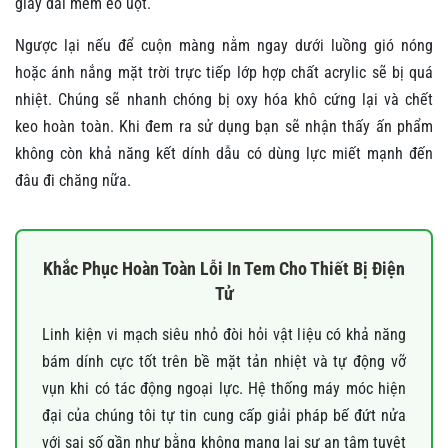
giấy dai mềm èo uột.
Ngược lại nếu để cuộn màng nằm ngay dưới luồng gió nóng
hoặc ánh nắng mặt trời trực tiếp lớp hợp chất acrylic sẽ bị quá
nhiệt. Chúng sẽ nhanh chóng bị oxy hóa khô cứng lại và chết
keo hoàn toàn. Khi đem ra sử dụng bạn sẽ nhận thấy ấn phẩm
không còn khả năng kết dính dẫu có dùng lực miết mạnh đến
đâu đi chăng nữa.
Khắc Phục Hoàn Toàn Lỗi In Tem Cho Thiết Bị Điện
Tử
Linh kiện vi mạch siêu nhỏ đòi hỏi vật liệu có khả năng
bám dính cực tốt trên bề mặt tản nhiệt và tự động vỡ
vụn khi có tác động ngoại lực. Hệ thống máy móc hiện
đại của chúng tôi tự tin cung cấp giải pháp bế đứt nửa
với sai số gần như bằng không mang lại sự an tâm tuyệt