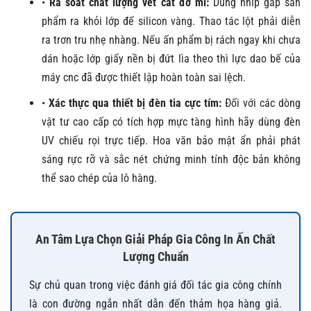
•
Rà soát chất lượng vết cắt đờ mi:
Dùng nhíp gắp sản
phẩm ra khỏi lớp đế silicon vàng. Thao tác lột phải diễn
ra trơn tru nhẹ nhàng. Nếu ấn phẩm bị rách ngay khi chưa
dán hoặc lớp giấy nền bị đứt lìa theo thì lực dao bế của
máy cnc đã được thiết lập hoàn toàn sai lệch.
•
Xác thực qua thiết bị đèn tia cực tím:
Đối với các dòng
vật tư cao cấp có tích hợp mực tàng hình hãy dùng đèn
UV chiếu rọi trực tiếp. Hoa văn bảo mật ẩn phải phát
sáng rực rỡ và sắc nét chứng minh tính độc bản không
thể sao chép của lô hàng.
An Tâm Lựa Chọn Giải Pháp Gia Công In Ấn Chất
Lượng Chuẩn
Sự chủ quan trong việc đánh giá đối tác gia công chính
là con đường ngắn nhất dẫn đến thảm họa hàng giả.