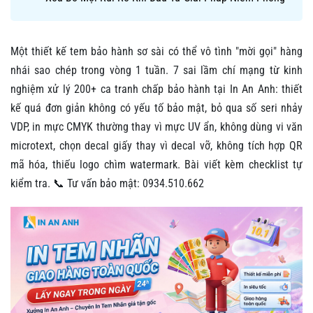
Một thiết kế tem bảo hành sơ sài có thể vô tình "mời gọi" hàng
nhái sao chép trong vòng 1 tuần. 7 sai lầm chí mạng từ kinh
nghiệm xử lý 200+ ca tranh chấp bảo hành tại In An Anh: thiết
kế quá đơn giản không có yếu tố bảo mật, bỏ qua số seri nhảy
VDP, in mực CMYK thường thay vì mực UV ẩn, không dùng vi văn
microtext, chọn decal giấy thay vì decal vỡ, không tích hợp QR
mã hóa, thiếu logo chìm watermark. Bài viết kèm checklist tự
kiểm tra. 📞 Tư vấn bảo mật: 0934.510.662