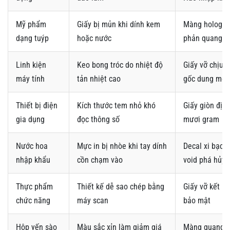
Mỹ phẩm
Giấy bị mủn khi dính kem
Màng hologr
dạng tuýp
hoặc nước
phản quang
Linh kiện
Keo bong tróc do nhiệt độ
Giấy vỡ chịu n
máy tính
tản nhiệt cao
gốc dung môi
Thiết bị điện
Kích thước tem nhỏ khó
Giấy giòn địn
gia dụng
đọc thông số
mươi gram
Nước hoa
Mực in bị nhòe khi tay dính
Decal xi bạc 
nhập khẩu
cồn chạm vào
void phá hủy
Thực phẩm
Thiết kế dễ sao chép bằng
Giấy vỡ kết h
chức năng
máy scan
bảo mật
Hộp yến sào
Màu sắc xỉn làm giảm giá
Màng quang h