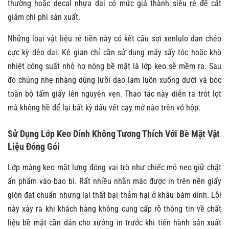
thường hoặc decal nhựa dai có mức giá thành siêu rẻ để cắt
giảm chi phí sản xuất.
Những loại vật liệu rẻ tiền này có kết cấu sợi xenlulo đan chéo
cực kỳ dẻo dai. Kẻ gian chỉ cần sử dụng máy sấy tóc hoặc khò
nhiệt công suất nhỏ hơ nóng bề mặt là lớp keo sẽ mềm ra. Sau
đó chúng nhẹ nhàng dùng lưỡi dao lam luồn xuống dưới và bóc
toàn bộ tấm giấy lên nguyên vẹn. Thao tác này diễn ra trót lọt
mà không hề để lại bất kỳ dấu vết cạy mở nào trên vỏ hộp.
Sử Dụng Lớp Keo Dính Không Tương Thích Với Bề Mặt Vật
Liệu Đóng Gói
Lớp màng keo mặt lưng đóng vai trò như chiếc mỏ neo giữ chặt
ấn phẩm vào bao bì. Rất nhiều nhãn mác được in trên nền giấy
giòn đạt chuẩn nhưng lại thất bại thảm hại ở khâu bám dính. Lỗi
này xảy ra khi khách hàng không cung cấp rõ thông tin về chất
liệu bề mặt cần dán cho xưởng in trước khi tiến hành sản xuất