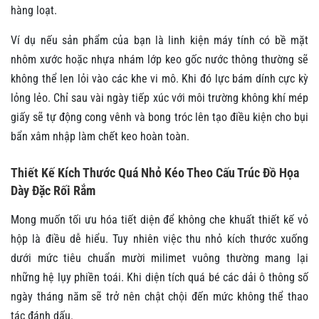
hàng loạt.
Ví dụ nếu sản phẩm của bạn là linh kiện máy tính có bề mặt
nhôm xước hoặc nhựa nhám lớp keo gốc nước thông thường sẽ
không thể len lỏi vào các khe vi mô. Khi đó lực bám dính cực kỳ
lỏng lẻo. Chỉ sau vài ngày tiếp xúc với môi trường không khí mép
giấy sẽ tự động cong vênh và bong tróc lên tạo điều kiện cho bụi
bẩn xâm nhập làm chết keo hoàn toàn.
Thiết Kế Kích Thước Quá Nhỏ Kéo Theo Cấu Trúc Đồ Họa
Dày Đặc Rối Rắm
Mong muốn tối ưu hóa tiết diện để không che khuất thiết kế vỏ
hộp là điều dễ hiểu. Tuy nhiên việc thu nhỏ kích thước xuống
dưới mức tiêu chuẩn mười milimet vuông thường mang lại
những hệ lụy phiền toái. Khi diện tích quá bé các dải ô thông số
ngày tháng năm sẽ trở nên chật chội đến mức không thể thao
tác đánh dấu.