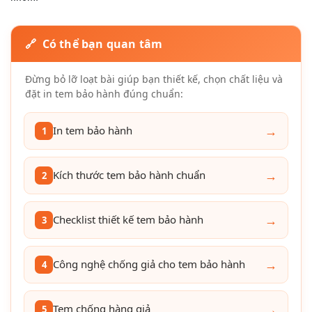
🔗 Có thể bạn quan tâm
Đừng bỏ lỡ loạt bài giúp bạn thiết kế, chọn chất liệu và
đặt in tem bảo hành đúng chuẩn:
→
In tem bảo hành
1
→
Kích thước tem bảo hành chuẩn
2
→
Checklist thiết kế tem bảo hành
3
→
Công nghệ chống giả cho tem bảo hành
4
→
Tem chống hàng giả
5