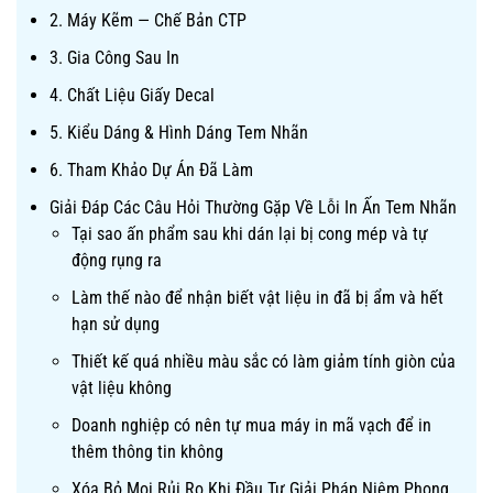
2. Máy Kẽm — Chế Bản CTP
3. Gia Công Sau In
4. Chất Liệu Giấy Decal
5. Kiểu Dáng & Hình Dáng Tem Nhãn
6. Tham Khảo Dự Án Đã Làm
Giải Đáp Các Câu Hỏi Thường Gặp Về Lỗi In Ấn Tem Nhãn
Tại sao ấn phẩm sau khi dán lại bị cong mép và tự
động rụng ra
Làm thế nào để nhận biết vật liệu in đã bị ẩm và hết
hạn sử dụng
Thiết kế quá nhiều màu sắc có làm giảm tính giòn của
vật liệu không
Doanh nghiệp có nên tự mua máy in mã vạch để in
thêm thông tin không
Xóa Bỏ Mọi Rủi Ro Khi Đầu Tư Giải Pháp Niêm Phong