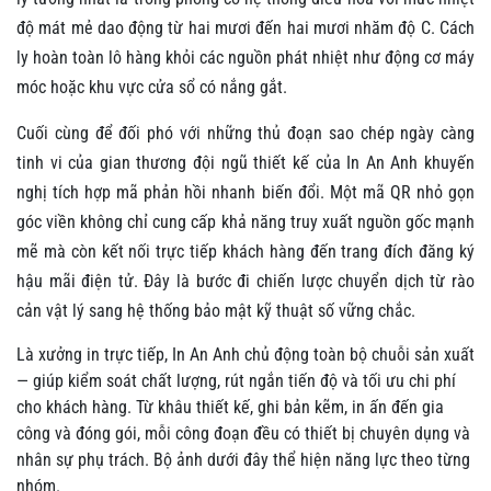
độ mát mẻ dao động từ hai mươi đến hai mươi nhăm độ C. Cách
ly hoàn toàn lô hàng khỏi các nguồn phát nhiệt như động cơ máy
móc hoặc khu vực cửa sổ có nắng gắt.
Cuối cùng để đối phó với những thủ đoạn sao chép ngày càng
tinh vi của gian thương đội ngũ thiết kế của In An Anh khuyến
nghị tích hợp mã phản hồi nhanh biến đổi. Một mã QR nhỏ gọn
góc viền không chỉ cung cấp khả năng truy xuất nguồn gốc mạnh
mẽ mà còn kết nối trực tiếp khách hàng đến trang đích đăng ký
hậu mãi điện tử. Đây là bước đi chiến lược chuyển dịch từ rào
cản vật lý sang hệ thống bảo mật kỹ thuật số vững chắc.
Là xưởng in trực tiếp, In An Anh chủ động toàn bộ chuỗi sản xuất
— giúp kiểm soát chất lượng, rút ngắn tiến độ và tối ưu chi phí
cho khách hàng. Từ khâu thiết kế, ghi bản kẽm, in ấn đến gia
công và đóng gói, mỗi công đoạn đều có thiết bị chuyên dụng và
nhân sự phụ trách. Bộ ảnh dưới đây thể hiện năng lực theo từng
nhóm.