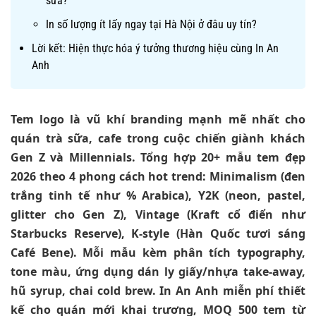
sữa?
In số lượng ít lấy ngay tại Hà Nội ở đâu uy tín?
Lời kết: Hiện thực hóa ý tưởng thương hiệu cùng In An
Anh
Tem logo là vũ khí branding mạnh mẽ nhất cho
quán trà sữa, cafe trong cuộc chiến giành khách
Gen Z và Millennials. Tổng hợp 20+ mẫu tem đẹp
2026 theo 4 phong cách hot trend: Minimalism (đen
trắng tinh tế như % Arabica), Y2K (neon, pastel,
glitter cho Gen Z), Vintage (Kraft cổ điển như
Starbucks Reserve), K-style (Hàn Quốc tươi sáng
Café Bene). Mỗi mẫu kèm phân tích typography,
tone màu, ứng dụng dán ly giấy/nhựa take-away,
hũ syrup, chai cold brew. In An Anh miễn phí thiết
kế cho quán mới khai trương, MOQ 500 tem từ