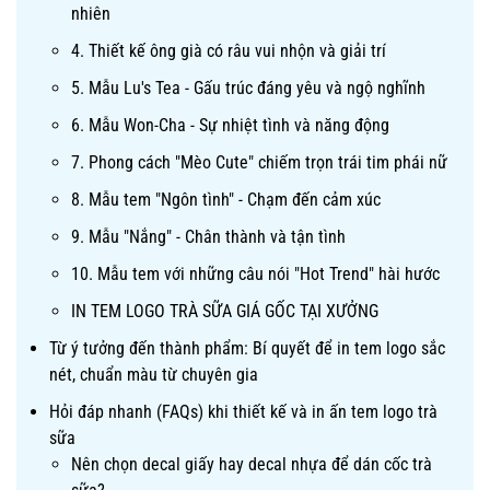
nhiên
4. Thiết kế ông già có râu vui nhộn và giải trí
5. Mẫu Lu's Tea - Gấu trúc đáng yêu và ngộ nghĩnh
6. Mẫu Won-Cha - Sự nhiệt tình và năng động
7. Phong cách "Mèo Cute" chiếm trọn trái tim phái nữ
8. Mẫu tem "Ngôn tình" - Chạm đến cảm xúc
9. Mẫu "Nắng" - Chân thành và tận tình
10. Mẫu tem với những câu nói "Hot Trend" hài hước
IN TEM LOGO TRÀ SỮA GIÁ GỐC TẠI XƯỞNG
Từ ý tưởng đến thành phẩm: Bí quyết để in tem logo sắc
nét, chuẩn màu từ chuyên gia
Hỏi đáp nhanh (FAQs) khi thiết kế và in ấn tem logo trà
sữa
Nên chọn decal giấy hay decal nhựa để dán cốc trà