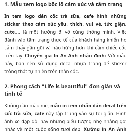
1. Mẫu tem logo bộc lộ cảm xúc và tâm trạng
In tem logo dán cốc trà sữa, cafe hình những
sticker theo cảm xúc yêu, thích, vui vẻ, tức giận,
cute,...
là một hướng đi vô cùng thông minh. Việc
đánh vào tâm trạng thực tế của khách hàng khiến họ
cảm thấy gần gũi và hào hứng hơn khi cầm chiếc cốc
trên tay.
Chuyên gia In An Anh nhận định:
Với mẫu
này, bạn nên sử dụng decal nhựa trong để sticker
trông thật tự nhiên trên thân cốc.
2. Phong cách "Life is beautiful" đơn giản và
tinh tế
Không cần màu mè,
mẫu in tem nhãn dán decal trên
cốc trà sữa, cafe
này tập trung vào sự tối giản. Hình
ảnh xe đạp đôi hay những biểu tượng nhẹ nhàng gợi
nhắc về một cuộc sống tươi đẹp.
Xưởng in An Anh