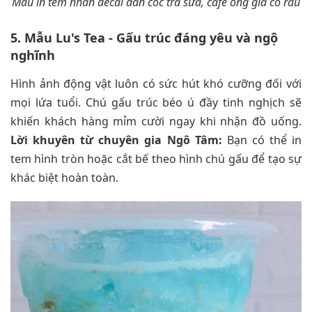
Mẫu in tem nhãn decal dán cốc trà sữa, cafe ông già có râu
5. Mẫu Lu's Tea - Gấu trúc đáng yêu và ngộ
nghĩnh
Hình ảnh động vật luôn có sức hút khó cưỡng đối với
mọi lứa tuổi. Chú gấu trúc béo ú đầy tinh nghịch sẽ
khiến khách hàng mỉm cười ngay khi nhận đồ uống.
Lời khuyên từ chuyên gia Ngô Tâm:
Bạn có thể in
tem hình tròn hoặc cắt bế theo hình chú gấu để tạo sự
khác biệt hoàn toàn.