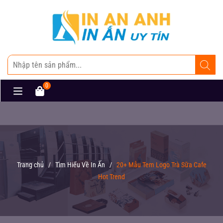
0
Trang chủ
/
Tìm Hiểu Về In Ấn
/
20+ Mẫu Tem Logo Trà Sữa Cafe
Hot Trend