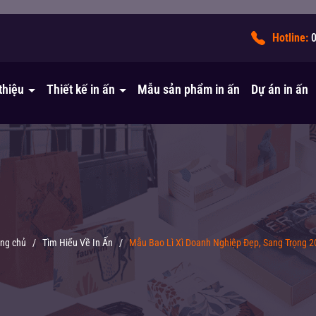
!
Hotline:
 thiệu
Thiết kế in ấn
Mẫu sản phẩm in ấn
Dự án in ấn
ang chủ
/
Tìm Hiểu Về In Ấn
/
Mẫu Bao Lì Xì Doanh Nghiệp Đẹp, Sang Trọng 2