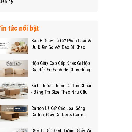
Liên hệ
Tin tức nổi bật
Bao Bì Giấy Là Gì? Phân Loại Và
Ưu Điểm So Với Bao Bì Khác
Hộp Giấy Cao Cấp Khác Gì Hộp
Giá Rẻ? So Sánh Để Chọn Đúng
Ngân Sách
Kích Thước Thùng Carton Chuẩn
- Bảng Tra Size Theo Nhu Cầu
Đóng Hàng
Carton Là Gì? Các Loại Sóng
Carton, Giấy Carton & Carton
Lạnh Từ A-Z
GSM Là Gì? Định Lượng Giấy Và