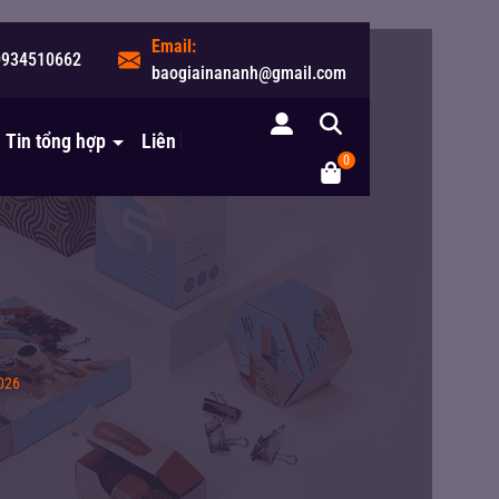
Email:
0934510662
baogiainananh@gmail.com
Tin tổng hợp
Liên hệ
0
026