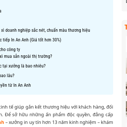
a
ì xì doanh nghiệp sắc nét, chuẩn màu thương hiệu
c tiếp In An Anh (Giá tốt hơn 30%)
 cho công ty
 xì mua sẵn ngoài thị trường?
c tại xưởng là bao nhiêu?
bao lâu?
quyền từ In An Anh
tinh tế giúp gắn kết thương hiệu với khách hàng, đối
Đán. Để sở hữu những ấn phẩm độc quyền, đẳng cấp
nh
– xưởng in uy tín hơn 13 năm kinh nghiệm – khám