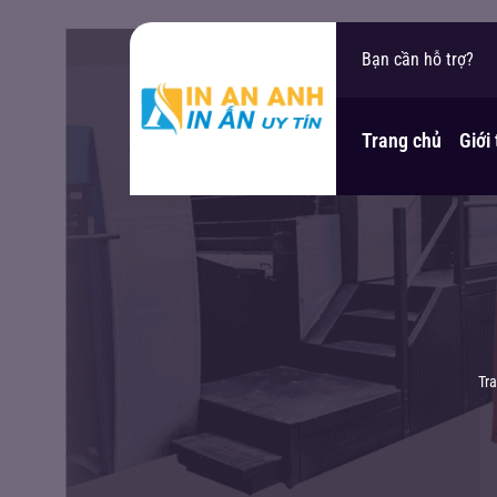
In An Anh xin chào
Bạn cần hỗ trợ?
Trang chủ
Giới
Tr