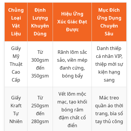
Chủng
Định
Mục Đích
Hiệu Ứng
Loại
Lượng
Ứng Dụng
Xúc Giác Đạt
Vật
Khuyên
Chuyên
Được
Liệu
Dùng
Sâu
Giấy
Danh thiếp
Từ
Rãnh lõm sắc
Mỹ
cá nhân VIP,
300gsm
sảo, viền mép
Thuật
thiệp mời sự
đến
đanh cứng,
Cao
kiện hạng
350gsm
bóng bẩy
Cấp
sang
Vết lõm mộc
Giấy
Từ
Mác treo
mạc, tạo khối
Kraft
250gsm
quần áo thời
bóng râm
Tự
đến
trang, bìa sổ
đậm chất cổ
Nhiên
280gsm
tay thủ công
điển