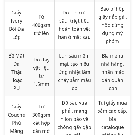
Bao bì hộp
Giấy
Độ lún cực
Từ
giấy nắp gài,
Ivory
sâu, triệt tiêu
400gsm
hộp cứng
Bồi Đa
hoàn toàn vết
trở lên
đựng mỹ
Lớp
hằn ở mặt sau
phẩm
Bề Mặt
Lún sâu mềm
Bìa menu
Độ dày
Da
mại, tạo hiệu
nhà hàng,
vật liệu
Thật
ứng nhiệt làm
nhãn mác
từ
Hoặc
cháy sẫm màu
dán quần
1.5mm
PU
da
jean
Độ sâu vừa
Túi giấy mua
Giấy
Từ
phải, màng
sắm cao cấp,
Couche
300gsm
nilon bảo vệ
bìa
Phủ
kết hợp
chống gãy gập
catalogue
Màng
cán mờ