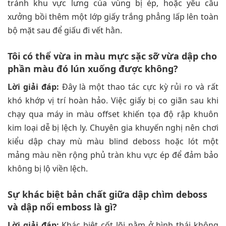
tránh khu vực lưng của vùng bị ép, hoặc yêu cầu
xưởng bồi thêm một lớp giấy trắng phẳng lấp lên toàn
bộ mặt sau để giấu đi vết hằn.
Tôi có thể vừa in màu mực sặc sỡ vừa dập cho
phần màu đó lún xuống được không?
Lời giải đáp:
Đây là một thao tác cực kỳ rủi ro và rất
khó khớp vị trí hoàn hảo. Việc giấy bị co giãn sau khi
chạy qua máy in màu offset khiến tọa độ rập khuôn
kim loại dễ bị lệch ly. Chuyên gia khuyến nghị nên chơi
kiểu dập chay mù màu blind deboss hoặc lót một
mảng màu nền rộng phủ tràn khu vực ép để đảm bảo
không bị lộ viền lệch.
Sự khác biệt bản chất giữa dập chìm deboss
và dập nổi emboss là gì?
Lời giải đáp:
Khác biệt cốt lõi nằm ở hình thái không