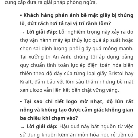
cung cấp đưa ra giải pháp phòng ngừa.
• Khách hàng phản ánh bề mặt giấy bị thủng
lỗ, đứt rách tơi tả tại vị trí rãnh lõm?
→
Lời giải đáp:
Lỗi nghiêm trọng này xảy ra do
thợ vận hành máy ép thủy lực quá áp suất hoặc
chọn sai định lượng phôi giấy quá mỏng manh.
Tại xưởng In An Anh, chúng tôi áp dụng bảng
quy chuẩn tính toán lực ép điện toán hóa biến
thiên theo độ dày của từng loại giấy Bristol hay
Kraft, đảm bảo vết lõm sâu thẳm nhưng bề mặt
xenlulozo vẫn liên kết bền chặt vững vàng.
• Tại sao chi tiết logo mờ nhạt, độ lún rất
nông và không tạo được cảm giác không gian
ba chiều khi chạm vào?
→
Lời giải đáp:
Hậu quả này bắt nguồn từ việc
sử dụng khuôn kẽm ăn mòn hóa học rẻ tiền có