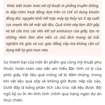
Khác biệt hoàn toàn với kỹ thuật in phẳng truyền thống,
in dập chìm hoạt động dựa trên cơ chế sử dụng khuôn
đồng đúc nguyên khối kết hợp máy ép thủy lực tì áp suất
cực mạnh lên bề mặt vật liệu. Quá trình này làm đứt gãy
và tái cấu trúc các liên kết sợi xenlulozo của giấy, tạo ra
những rãnh lõm vĩnh viễn có chủ đích mang lại trải
nghiệm thị giác và xúc giác đẳng cấp mà không cần sử
dụng bất kỳ giọt mực nào.
Sự thành bại của một ấn phẩm gia công mỹ thuật phụ
thuộc hoàn toàn vào việc am hiểu đặc tính cơ lý của
phôi giấy. Vật liệu quá mỏng sẽ bị đâm thủng, trong
khi vật liệu quá xốp sẽ không giữ được nếp sắc sảo.
Dưới đây là bảng phân tích cấu trúc vật liệu được đội
ngũ kỹ sư In An Anh tinh chỉnh qua hàng ngàn dự án
thực chiến.