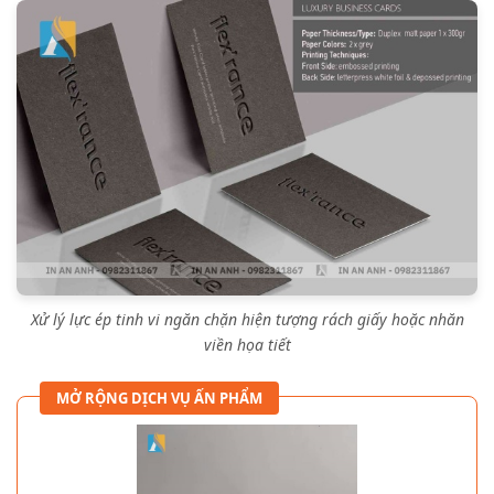
Xử lý lực ép tinh vi ngăn chặn hiện tượng rách giấy hoặc nhăn
viền họa tiết
MỞ RỘNG DỊCH VỤ ẤN PHẨM