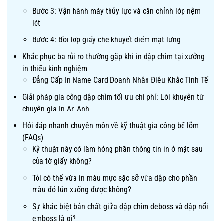
Bước 3: Vận hành máy thủy lực và căn chỉnh lớp nệm
lót
Bước 4: Bồi lớp giấy che khuyết điểm mặt lưng
Khắc phục ba rủi ro thường gặp khi in dập chìm tại xưởng
in thiếu kinh nghiệm
Đẳng Cấp In Name Card Doanh Nhân Điêu Khắc Tinh Tế
Giải pháp gia công dập chìm tối ưu chi phí: Lời khuyên từ
chuyên gia In An Anh
Hỏi đáp nhanh chuyên môn về kỹ thuật gia công bế lõm
(FAQs)
Kỹ thuật này có làm hỏng phần thông tin in ở mặt sau
của tờ giấy không?
Tôi có thể vừa in màu mực sặc sỡ vừa dập cho phần
màu đó lún xuống được không?
Sự khác biệt bản chất giữa dập chìm deboss và dập nổi
emboss là gì?