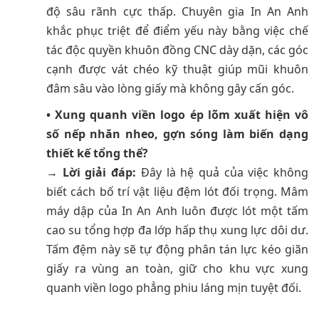
độ sâu rãnh cực thấp. Chuyên gia In An Anh
khắc phục triệt để điểm yếu này bằng việc chế
tác độc quyền khuôn đồng CNC dày dặn, các góc
cạnh được vát chéo kỹ thuật giúp mũi khuôn
đâm sâu vào lòng giấy mà không gây cấn góc.
• Xung quanh viền logo ép lõm xuất hiện vô
số nếp nhăn nheo, gợn sóng làm biến dạng
thiết kế tổng thể?
→
Lời giải đáp:
Đây là hệ quả của việc không
biết cách bố trí vật liệu đệm lót đối trọng. Mâm
máy dập của In An Anh luôn được lót một tấm
cao su tổng hợp đa lớp hấp thụ xung lực dôi dư.
Tấm đệm này sẽ tự động phân tán lực kéo giãn
giấy ra vùng an toàn, giữ cho khu vực xung
quanh viền logo phẳng phiu láng mịn tuyệt đối.