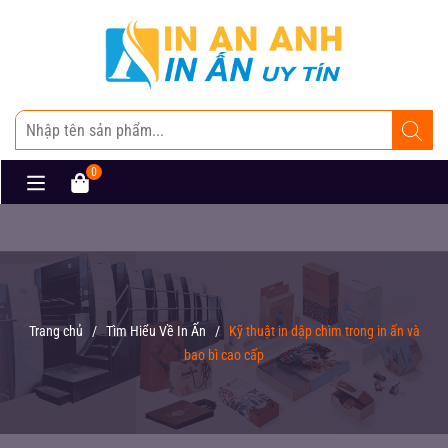
0
Trang chủ
/
Tìm Hiểu Về In Ấn
/
Kỹ thuật in dập chìm trong in ấn và
bao bì cao cấp