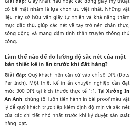
Giải đáp:
Giấy Kraft nâu hoặc các dòng giấy mỹ thuật
có bề mặt nhám là lựa chọn ưu việt nhất. Những vật
liệu này sở hữu vân giấy tự nhiên và khả năng thấm
mực đặc thù, giúp các nét vẽ tay trở nên chân thực,
sống động và mang đậm tinh thần truyền thống thủ
công.
Làm thế nào để đo lường độ sắc nét của một
bản thiết kế in ấn trước khi đặt hàng?
Giải đáp:
Quý khách nên căn cứ vào chỉ số DPI (Dots
Per Inch). Một thiết kế in ấn chuyên nghiệp cần đạt
mức 300 DPI tại kích thước thực tế 1:1. Tại
Xưởng In
An Anh
, chúng tôi luôn tiến hành in bài proof màu vật
lý để quý khách trực tiếp kiểm định độ mịn và sắc nét
của các chi tiết nhỏ nhất trước khi ký duyệt sản xuất
hàng loạt.