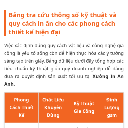
Bảng tra cứu thông số kỹ thuật và
quy cách in ấn cho các phong cách
thiết kế hiện đại
Việc xác định đúng quy cách vật liệu và công nghệ gia
công là yếu tố sống còn để hiện thực hóa các ý tưởng
sáng tạo trên giấy. Bảng dữ liệu dưới đây tổng hợp các
tiêu chuẩn kỹ thuật giúp quý doanh nghiệp dễ dàng
đưa ra quyết định sản xuất tối ưu tại
Xưởng In An
Anh
.
Phong
Chất Liệu
Định
Kỹ Thuật
Cách Thiết
Khuyên
Lượng
Gia Công
Kế
Dùng
gsm