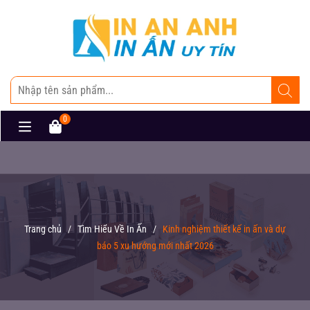
0
Trang chủ
/
Tìm Hiểu Về In Ấn
/
Kinh nghiệm thiết kế in ấn và dự
báo 5 xu hướng mới nhất 2026