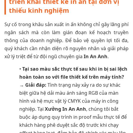
triển khai thiết kế in ấn tại đơn vị
thiếu kinh nghiệm
Sự cố trong khâu sản xuất in ấn không chỉ gây lãng phí
ngân sách mà còn làm gián đoạn kế hoạch truyền
thông của doanh nghiệp. Để bảo vệ quyền lợi tối đa,
quý khách cần nhận diện rõ nguyên nhân và giải pháp
xử lý triệt để từ đội ngũ chuyên gia
In An Anh
.
•
Tại sao màu sắc thực tế sau khi in bị sai lệch
hoàn toàn so với file thiết kế trên máy tính?
→
Giải đáp:
Tình trạng này xảy ra do sự khác
biệt giữa hệ dải màu ánh sáng RGB của màn
hình và hệ mực vật lý CMYK của máy in công
nghiệp. Tại
Xưởng In An Anh
, chúng tôi bắt
buộc áp dụng quy trình in proof mẫu thực tế để
khách hàng phê duyệt sắc độ trước khi chạy
offset hàng loạt, đảm bảo độ chính xác màu lên