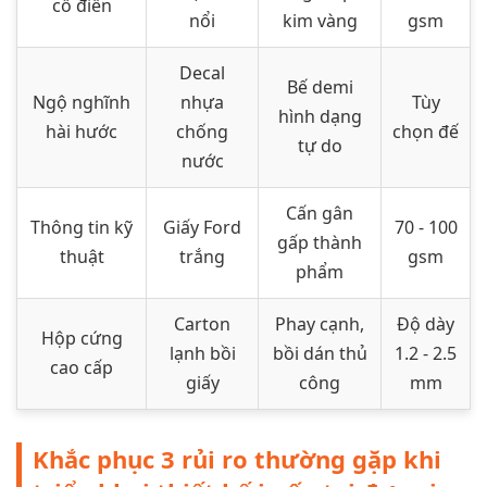
cổ điển
nổi
kim vàng
gsm
Decal
Bế demi
Ngộ nghĩnh
nhựa
Tùy
hình dạng
hài hước
chống
chọn đế
tự do
nước
Cấn gân
Thông tin kỹ
Giấy Ford
70 - 100
gấp thành
thuật
trắng
gsm
phẩm
Carton
Phay cạnh,
Độ dày
Hộp cứng
lạnh bồi
bồi dán thủ
1.2 - 2.5
cao cấp
giấy
công
mm
Khắc phục 3 rủi ro thường gặp khi