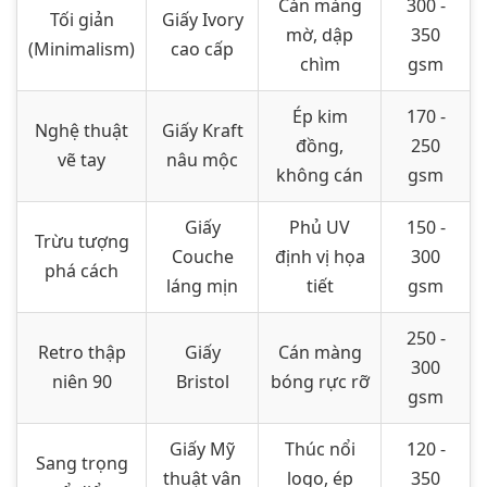
Cán màng
300 -
Tối giản
Giấy Ivory
mờ, dập
350
(Minimalism)
cao cấp
chìm
gsm
Ép kim
170 -
Nghệ thuật
Giấy Kraft
đồng,
250
vẽ tay
nâu mộc
không cán
gsm
Giấy
Phủ UV
150 -
Trừu tượng
Couche
định vị họa
300
phá cách
láng mịn
tiết
gsm
250 -
Retro thập
Giấy
Cán màng
300
niên 90
Bristol
bóng rực rỡ
gsm
Giấy Mỹ
Thúc nổi
120 -
Sang trọng
thuật vân
logo, ép
350