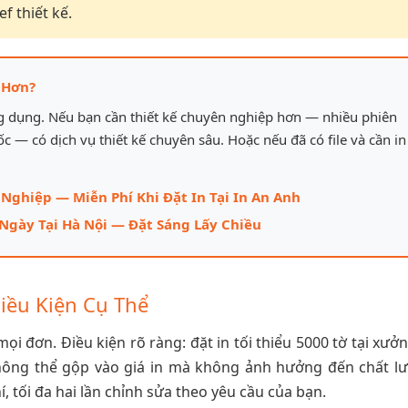
f thiết kế.
 Hơn?
ng dụng. Nếu bạn cần thiết kế chuyên nghiệp hơn — nhiều phiên
ốc — có dịch vụ thiết kế chuyên sâu. Hoặc nếu đã có file và cần in
 Nghiệp — Miễn Phí Khi Đặt In Tại In An Anh
Ngày Tại Hà Nội — Đặt Sáng Lấy Chiều
Điều Kiện Cụ Thể
ọi đơn. Điều kiện rõ ràng: đặt in tối thiểu 5000 tờ tại xưởn
không thể gộp vào giá in mà không ảnh hưởng đến chất l
hí, tối đa hai lần chỉnh sửa theo yêu cầu của bạn.