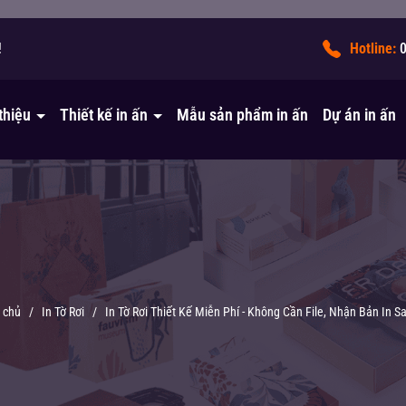
!
Hotline:
 thiệu
Thiết kế in ấn
Mẫu sản phẩm in ấn
Dự án in ấn
 chủ
/
In Tờ Rơi
/
In Tờ Rơi Thiết Kế Miễn Phí - Không Cần File, Nhận Bản In S