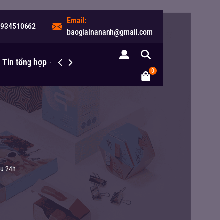
Email:
0934510662
baogiainananh@gmail.com
Tin tổng hợp
Liên hệ
0
au 24h