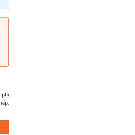
i phí
hấp.