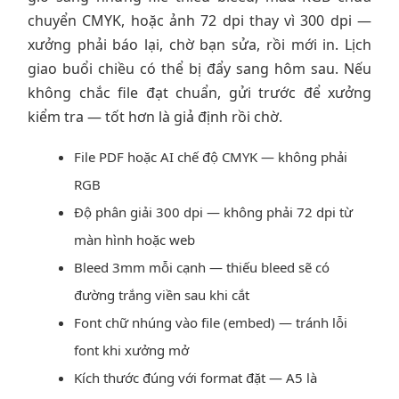
chuyển CMYK, hoặc ảnh 72 dpi thay vì 300 dpi —
xưởng phải báo lại, chờ bạn sửa, rồi mới in. Lịch
giao buổi chiều có thể bị đẩy sang hôm sau. Nếu
không chắc file đạt chuẩn, gửi trước để xưởng
kiểm tra — tốt hơn là giả định rồi chờ.
File PDF hoặc AI chế độ CMYK — không phải
RGB
Độ phân giải 300 dpi — không phải 72 dpi từ
màn hình hoặc web
Bleed 3mm mỗi cạnh — thiếu bleed sẽ có
đường trắng viền sau khi cắt
Font chữ nhúng vào file (embed) — tránh lỗi
font khi xưởng mở
Kích thước đúng với format đặt — A5 là