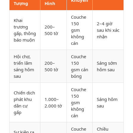
Khuyên
Tượng
Hình
Couche
Khai
150
2–4 giờ
trương
200–
gsm
sau khi xác
gấp, thông
500 tờ
không
nhận
báo muộn
cán
Hội chợ,
Couche
triển lãm
200–
150
Sáng sớm
sáng hôm
500 tờ
gsm cán
hôm sau
sau
bóng
Couche
Chiến dịch
150
phát khu
1.000–
Sáng hôm
gsm
dân cư
2.000 tờ
sau
không
gấp
cán
Couche
Chiều
Sự kiện ra