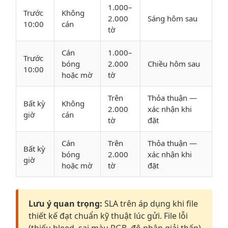
1.000–
Trước
Không
2.000
Sáng hôm sau
10:00
cán
tờ
Cán
1.000–
Trước
bóng
2.000
Chiều hôm sau
10:00
hoặc mờ
tờ
Trên
Thỏa thuận —
Bất kỳ
Không
2.000
xác nhận khi
giờ
cán
tờ
đặt
Cán
Trên
Thỏa thuận —
Bất kỳ
bóng
2.000
xác nhận khi
giờ
hoặc mờ
tờ
đặt
Lưu ý quan trọng:
SLA trên áp dụng khi file
thiết kế đạt chuẩn kỹ thuật lúc gửi. File lỗi