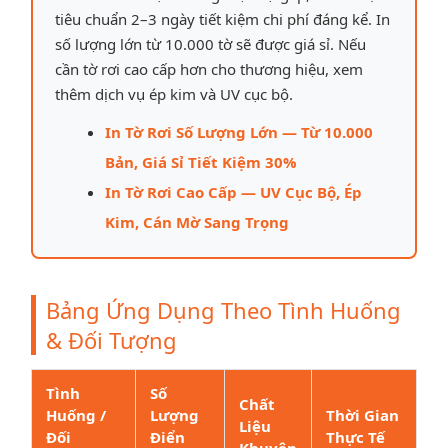
tiêu chuẩn 2–3 ngày tiết kiệm chi phí đáng kể. In
số lượng lớn từ 10.000 tờ sẽ được giá sỉ. Nếu
cần tờ rơi cao cấp hơn cho thương hiệu, xem
thêm dịch vụ ép kim và UV cục bộ.
In Tờ Rơi Số Lượng Lớn — Từ 10.000
Bản, Giá Sỉ Tiết Kiệm 30%
In Tờ Rơi Cao Cấp — UV Cục Bộ, Ép
Kim, Cán Mờ Sang Trọng
Bảng Ứng Dụng Theo Tình Huống
& Đối Tượng
Tình
Số
Chất
Huống /
Lượng
Thời Gian
Liệu
Đối
Điển
Thực Tế