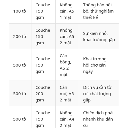
Couche
Không
Thông báo nội
100 tờ
150
cán, A5
bộ, thử nghiệm
gsm
1 mặt
thiết kế
Couche
Không
Sự kiện nhỏ,
200 tờ
150
cán, A5
khai trương gấp
gsm
2 mặt
Cán
Couche
Khai trương,
bóng,
500 tờ
150
hội chợ cận
A5 2
gsm
ngày
mặt
Couche
Cán
Dịch vụ cần tờ
500 tờ
200
mờ, A5
rơi chất lượng
gsm
2 mặt
gấp
Couche
Không
Chiến dịch phát
500 tờ
150
cán, A4
nhanh khu dân
gsm
2 mặt
cư