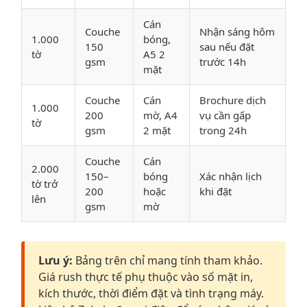
Cán
Couche
Nhận sáng hôm
1.000
bóng,
150
sau nếu đặt
tờ
A5 2
gsm
trước 14h
mặt
Couche
Cán
Brochure dịch
1.000
200
mờ, A4
vụ cần gấp
tờ
gsm
2 mặt
trong 24h
Couche
Cán
2.000
150–
bóng
Xác nhận lịch
tờ trở
200
hoặc
khi đặt
lên
gsm
mờ
Lưu ý:
Bảng trên chỉ mang tính tham khảo.
Giá rush thực tế phụ thuộc vào số mặt in,
kích thước, thời điểm đặt và tình trạng máy.