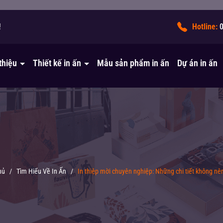
!
Hotline:
 thiệu
Thiết kế in ấn
Mẫu sản phẩm in ấn
Dự án in ấn
hủ
/
Tìm Hiểu Về In Ấn
/
In thiệp mời chuyên nghiệp: Những chi tiết không nê