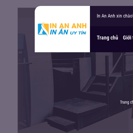
In An Anh xin chào
Bạn cần hỗ trợ?
Trang chủ
Giới
Trang c