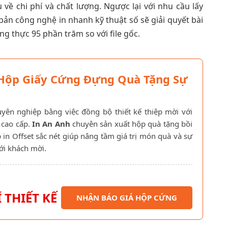
ưu về chi phí và chất lượng. Ngược lại với nhu cầu lấy
bản công nghệ in nhanh kỹ thuật số sẽ giải quyết bài
g thực 95 phần trăm so với file gốc.
 Hộp Giấy Cứng Đựng Quà Tặng Sự
uyên nghiệp bằng việc đồng bộ thiết kế thiệp mời với
 cao cấp.
In An Anh
chuyên sản xuất hộp quà tặng bồi
 in Offset sắc nét giúp nâng tầm giá trị món quà và sự
với khách mời.
 THIẾT KẾ
NHẬN BÁO GIÁ HỘP CỨNG