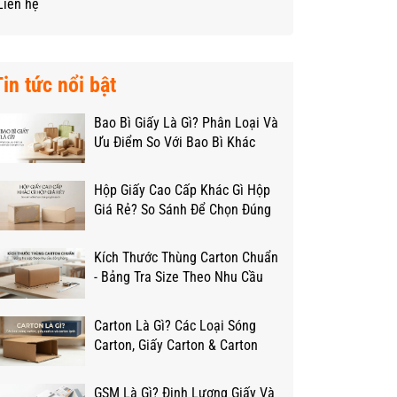
Liên hệ
Tin tức nổi bật
Bao Bì Giấy Là Gì? Phân Loại Và
Ưu Điểm So Với Bao Bì Khác
Hộp Giấy Cao Cấp Khác Gì Hộp
Giá Rẻ? So Sánh Để Chọn Đúng
Ngân Sách
Kích Thước Thùng Carton Chuẩn
- Bảng Tra Size Theo Nhu Cầu
Đóng Hàng
Carton Là Gì? Các Loại Sóng
Carton, Giấy Carton & Carton
Lạnh Từ A-Z
GSM Là Gì? Định Lượng Giấy Và