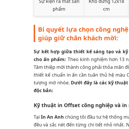
Sự kiện ra mắt sản
Khổ đứng 12x18
phẩm
cm
Bí quyết lựa chọn công nghệ 
giúp giữ chân khách mời:
Sự kết hợp giữa thiết kế sáng tạo và k
cho ấn phẩm:
Theo kinh nghiệm hơn 13 nă
Tâm thiệp mời thành công phải thỏa mãn đồng
thiết kế chuẩn in ấn cần tuân thủ hệ màu C
tượng mờ nhòe.
Dưới đây là các kỹ thuật
độc bản:
Kỹ thuật in Offset công nghiệp và in
Tại
In An Anh
chúng tôi đầu tư hệ thống má
đều và sắc nét đến từng chi tiết nhỏ nhất.