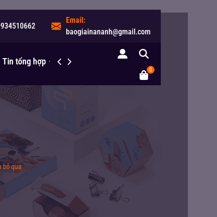
Email:
0934510662
baogiainananh@gmail.com
Tin tổng hợp
Liên hệ
0
n bỏ qua