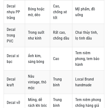
Decal
Cao,
Bóng hoặc
Mỹ phẩm, đồ
nhựa PP
chống xé
mờ, dẻo
uống
trắng
tốt
Decal
Trong suốt
Rất cao,
Chai thủy tinh,
trong
như kính
chống dầu
lọ tinh dầu
PVC
Tem niêm
Decal xi
Ánh kim,
Cao
phong, tem bảo
bạc
sáng bóng
hành
Nâu
Decal
Trung
Local Brand
vintage, thô
kraft
bình
handmade
mộc
Mỏng, dễ
Trung
Tem niêm phong
Decal vỡ
rách khi bóc
bình
chống hàng giả