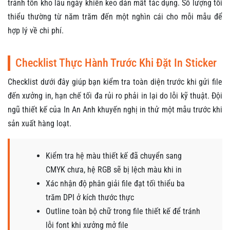
tránh tồn kho lâu ngày khiến keo dán mất tác dụng. Số lượng tối
thiểu thường từ năm trăm đến một nghìn cái cho mỗi mẫu để
hợp lý về chi phí.
Checklist Thực Hành Trước Khi Đặt In Sticker
Checklist dưới đây giúp bạn kiểm tra toàn diện trước khi gửi file
đến xưởng in, hạn chế tối đa rủi ro phải in lại do lỗi kỹ thuật. Đội
ngũ thiết kế của In An Anh khuyến nghị in thử một mẫu trước khi
sản xuất hàng loạt.
Kiểm tra hệ màu thiết kế đã chuyển sang
CMYK chưa, hệ RGB sẽ bị lệch màu khi in
Xác nhận độ phân giải file đạt tối thiểu ba
trăm DPI ở kích thước thực
Outline toàn bộ chữ trong file thiết kế để tránh
lỗi font khi xưởng mở file