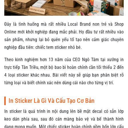
Đây là tình huống mà rất nhiều Local Brand non trẻ và Shop
Online mới khởi nghiệp đang mắc phải. Họ đầu tư rất nhiều vào
sản phẩm, nhưng lại bỏ quên yếu tố tạo nên cảm giác chuyên
nghiệp đầu tiên: chiếc tem sticker nhỏ bé.
Theo kinh nghiệm hơn 13 năm của CEO Ngô Tâm tại xưởng in
trực tiếp Tân Triều, một bộ bao bì hoàn chỉnh cần tối thiểu 2 đến
4 loại sticker khác nhau. Bài viết này sẽ giúp bạn phân biệt rõ
từng loại và biết chính xác nên dùng cái nào cho từng vị trí.
In Sticker Là Gì Và Cấu Tạo Cơ Bản
In sticker là quá trình in nội dung lên bề mặt decal có sẵn lớp
keo dán phía sau, sau đó cán màng bảo vệ và bế thành hình
dạng mong muốn. Một chiếc sticker hoàn chỉnh gồm bốn lớp cấu