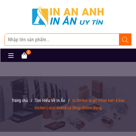
0
Trang chủ
/
Tìm Hiểu Về In Ấn
/
In Sticker là gì? Phân biệt 4 loại
sticker Local Brand và Shop Online dùng