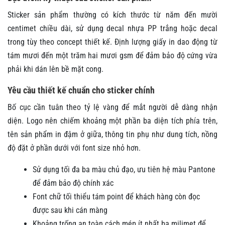
Sticker sản phẩm thường có kích thước từ năm đến mười
centimet chiều dài, sử dụng decal nhựa PP trắng hoặc decal
trong tùy theo concept thiết kế. Định lượng giấy in dao động từ
tám mươi đến một trăm hai mươi gsm để đảm bảo độ cứng vừa
phải khi dán lên bề mặt cong.
Yêu cầu thiết kế chuẩn cho sticker chính
Bố cục cần tuân theo tỷ lệ vàng để mắt người dễ dàng nhận
diện. Logo nên chiếm khoảng một phần ba diện tích phía trên,
tên sản phẩm in đậm ở giữa, thông tin phụ như dung tích, nồng
độ đặt ở phần dưới với font size nhỏ hơn.
Sử dụng tối đa ba màu chủ đạo, ưu tiên hệ màu Pantone
để đảm bảo độ chính xác
Font chữ tối thiểu tám point để khách hàng còn đọc
được sau khi cán màng
Khoảng trống an toàn cách mép ít nhất ba milimet để