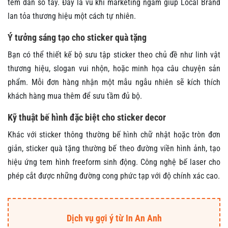
tem dán sổ tay. Đây là vũ khí marketing ngầm giúp Local Brand
lan tỏa thương hiệu một cách tự nhiên.
Ý tưởng sáng tạo cho sticker quà tặng
Bạn có thể thiết kế bộ sưu tập sticker theo chủ đề như linh vật
thương hiệu, slogan vui nhộn, hoặc minh họa câu chuyện sản
phẩm. Mỗi đơn hàng nhận một mẫu ngẫu nhiên sẽ kích thích
khách hàng mua thêm để sưu tầm đủ bộ.
Kỹ thuật bế hình đặc biệt cho sticker decor
Khác với sticker thông thường bế hình chữ nhật hoặc tròn đơn
giản, sticker quà tặng thường bế theo đường viền hình ảnh, tạo
hiệu ứng tem hình freeform sinh động. Công nghệ bế laser cho
phép cắt được những đường cong phức tạp với độ chính xác cao.
Dịch vụ gợi ý từ In An Anh