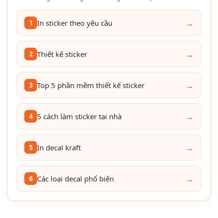
→
In sticker theo yêu cầu
1
→
Thiết kế sticker
2
→
Top 5 phần mềm thiết kế sticker
3
→
5 cách làm sticker tại nhà
4
→
In decal kraft
5
→
Các loại decal phổ biến
6