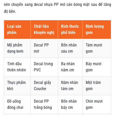
nên chuyển sang decal nhựa PP mờ cán bóng mặt sau để tăng
độ bền.
Loại sản
Chất liệu
Kích thước
Định lượng
phẩm
khuyến nghị
phổ biến
gsm
Mỹ phẩm
Decal PP
Bốn nhân
Tám mươi
dạng kem
mờ
sáu cm
gsm
Tinh dầu
Decal trong
Ba nhân
Bảy mươi
thiên nhiên
PVC
năm cm
gsm
Thực phẩm
Decal giấy
Năm nhân
Một trăm
khô
Couche
tám cm
gsm
Đồ uống
Decal PP
Bốn nhân
Chín mươi
đóng chai
trắng bóng
bảy cm
gsm