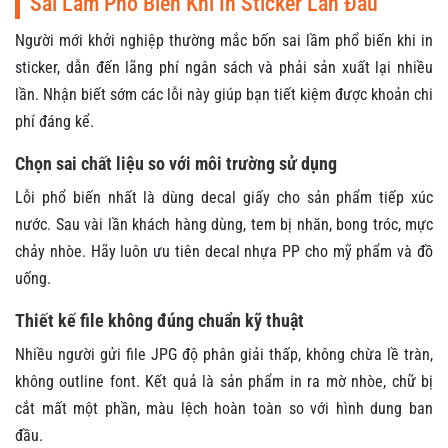
Sai Lầm Phổ Biến Khi In Sticker Lần Đầu
Người mới khởi nghiệp thường mắc bốn sai lầm phổ biến khi in
sticker, dẫn đến lãng phí ngân sách và phải sản xuất lại nhiều
lần. Nhận biết sớm các lỗi này giúp bạn tiết kiệm được khoản chi
phí đáng kể.
Chọn sai chất liệu so với môi trường sử dụng
Lỗi phổ biến nhất là dùng decal giấy cho sản phẩm tiếp xúc
nước. Sau vài lần khách hàng dùng, tem bị nhăn, bong tróc, mực
chảy nhòe. Hãy luôn ưu tiên decal nhựa PP cho mỹ phẩm và đồ
uống.
Thiết kế file không đúng chuẩn kỹ thuật
Nhiều người gửi file JPG độ phân giải thấp, không chừa lề tràn,
không outline font. Kết quả là sản phẩm in ra mờ nhòe, chữ bị
cắt mất một phần, màu lệch hoàn toàn so với hình dung ban
đầu.