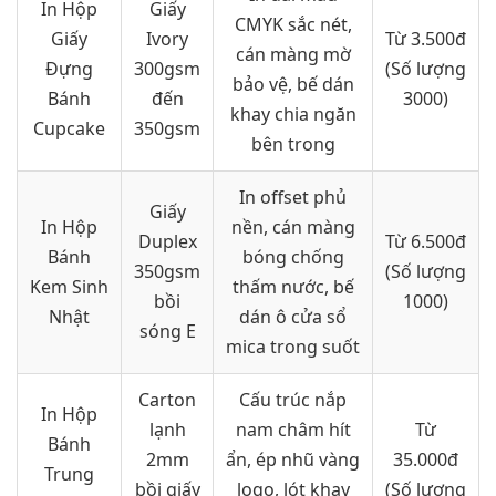
In Hộp
Giấy
CMYK sắc nét,
Giấy
Ivory
Từ 3.500đ
cán màng mờ
Đựng
300gsm
(Số lượng
bảo vệ, bế dán
Bánh
đến
3000)
khay chia ngăn
Cupcake
350gsm
bên trong
In offset phủ
Giấy
In Hộp
nền, cán màng
Duplex
Từ 6.500đ
Bánh
bóng chống
350gsm
(Số lượng
Kem Sinh
thấm nước, bế
bồi
1000)
Nhật
dán ô cửa sổ
sóng E
mica trong suốt
Carton
Cấu trúc nắp
In Hộp
lạnh
nam châm hít
Từ
Bánh
2mm
ẩn, ép nhũ vàng
35.000đ
Trung
bồi giấy
logo, lót khay
(Số lượng