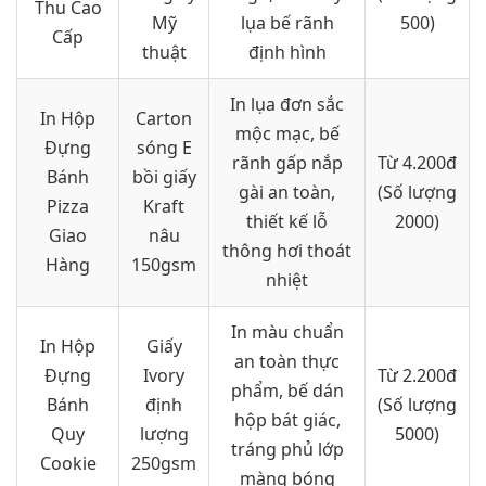
Thu Cao
Mỹ
lụa bế rãnh
500)
Cấp
thuật
định hình
In lụa đơn sắc
In Hộp
Carton
mộc mạc, bế
Đựng
sóng E
rãnh gấp nắp
Từ 4.200đ
Bánh
bồi giấy
gài an toàn,
(Số lượng
Pizza
Kraft
thiết kế lỗ
2000)
Giao
nâu
thông hơi thoát
Hàng
150gsm
nhiệt
In màu chuẩn
In Hộp
Giấy
an toàn thực
Đựng
Ivory
Từ 2.200đ
phẩm, bế dán
Bánh
định
(Số lượng
hộp bát giác,
Quy
lượng
5000)
tráng phủ lớp
Cookie
250gsm
màng bóng