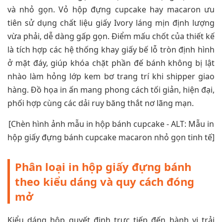
và nhỏ gọn. Vỏ hộp đựng cupcake hay macaron ưu
tiên sử dụng chất liệu giấy Ivory láng mịn định lượng
vừa phải, dễ dàng gấp gọn. Điểm mấu chốt của thiết kế
là tích hợp các hệ thống khay giấy bế lỗ tròn định hình
ở mặt đáy, giúp khóa chặt phần đế bánh không bị lật
nhào làm hỏng lớp kem bơ trang trí khi shipper giao
hàng. Đồ họa in ấn mang phong cách tối giản, hiện đại,
phối hợp cùng các dải ruy băng thắt nơ lãng mạn.
[Chèn hình ảnh mẫu in hộp bánh cupcake - ALT: Mẫu in
hộp giấy đựng bánh cupcake macaron nhỏ gọn tinh tế]
Phân loại in hộp giấy đựng bánh
theo kiểu dáng và quy cách đóng
mở
Kiểu dáng hộp quyết định trực tiếp đến hành vi trải