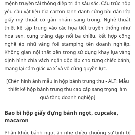
mệnh truyền tải thông điệp tri ân sâu sắc. Cấu trúc hộp
yêu cầu vật liệu bìa carton lạnh đanh cứng bồi dán lớp
giấy mỹ thuật có gân nhám sang trọng. Nghệ thuật
thiết kế tập trung vào các họa tiết truyền thống như
hoa sen, cung trăng dập nổi ba chiều, kết hợp công
nghệ ép nhũ vàng foil stamping tên doanh nghiệp.
Không gian nội thất bên trong sử dụng khay lụa vàng
định hình chia vách ngăn độc lập cho từng chiếc bánh,
mang lại cảm giác xa xỉ và vô cùng quyền lực.
[Chèn hình ảnh mẫu in hộp bánh trung thu - ALT: Mẫu
thiết kế hộp bánh trung thu cao cấp sang trọng làm
quà tặng doanh nghiệp]
Bao bì hộp giấy đựng bánh ngọt, cupcake,
macaron
Phân khúc bánh ngọt ăn nhẹ chiều chuộng sự tinh tế