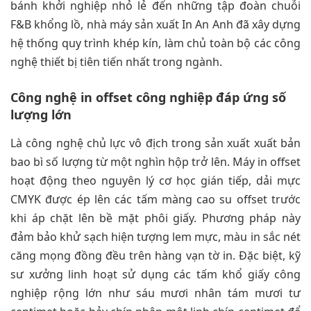
bánh khởi nghiệp nhỏ lẻ đến những tập đoàn chuỗi
F&B khổng lồ, nhà máy sản xuất In An Anh đã xây dựng
hệ thống quy trình khép kín, làm chủ toàn bộ các công
nghệ thiết bị tiên tiến nhất trong ngành.
Công nghệ in offset công nghiệp đáp ứng số
lượng lớn
Là công nghệ chủ lực vô địch trong sản xuất xuất bản
bao bì số lượng từ một nghìn hộp trở lên. Máy in offset
hoạt động theo nguyên lý cơ học gián tiếp, dải mực
CMYK được ép lên các tấm màng cao su offset trước
khi áp chặt lên bề mặt phôi giấy. Phương pháp này
đảm bảo khử sạch hiện tượng lem mực, màu in sắc nét
căng mọng đồng đều trên hàng vạn tờ in. Đặc biệt, kỹ
sư xưởng linh hoạt sử dụng các tấm khổ giấy công
nghiệp rộng lớn như sáu mươi nhân tám mươi tư