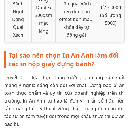
Bánh
liền quai xách
Duplex
Từ 3.000đ
Ngọt
tiện dụng, in
300gsm
(Số lượng
Dạng
offset bốn màu,
mặt
5000)
Quai
khóa đáy tự
láng
Xách
động gài
Tại sao nên chọn In An Anh làm đối
tác in hộp giấy đựng bánh?
Quyết định lựa chọn đúng xưởng gia công sản xuất
mang ý nghĩa sống còn đối với chất lượng bao bì an
toàn thực phẩm và uy tín của doanh nghiệp trên thị
trường. In An Anh tự hào là đơn vị in ấn sở hữu nền
tảng năng lực kỹ thuật vững chắc, mang đến cho đối
tác sự an tâm tuyệt đối trong mọi khâu thực thi dự án
bao bì.