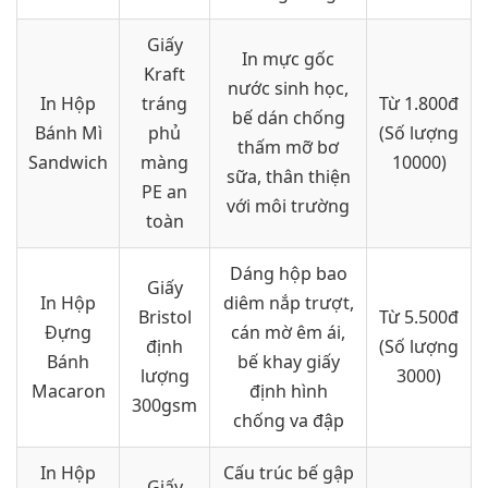
Giấy
In mực gốc
Kraft
nước sinh học,
In Hộp
tráng
Từ 1.800đ
bế dán chống
Bánh Mì
phủ
(Số lượng
thấm mỡ bơ
Sandwich
màng
10000)
sữa, thân thiện
PE an
với môi trường
toàn
Dáng hộp bao
Giấy
In Hộp
diêm nắp trượt,
Bristol
Từ 5.500đ
Đựng
cán mờ êm ái,
định
(Số lượng
Bánh
bế khay giấy
lượng
3000)
Macaron
định hình
300gsm
chống va đập
In Hộp
Cấu trúc bế gập
Giấy