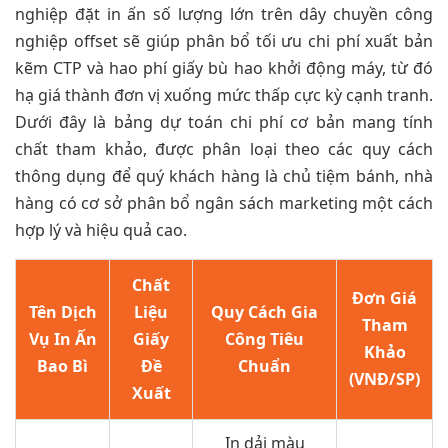
nghiệp đặt in ấn số lượng lớn trên dây chuyền công
nghiệp offset sẽ giúp phân bổ tối ưu chi phí xuất bản
kẽm CTP và hao phí giấy bù hao khởi động máy, từ đó
hạ giá thành đơn vị xuống mức thấp cực kỳ cạnh tranh.
Dưới đây là bảng dự toán chi phí cơ bản mang tính
chất tham khảo, được phân loại theo các quy cách
thông dụng để quý khách hàng là chủ tiệm bánh, nhà
hàng có cơ sở phân bổ ngân sách marketing một cách
hợp lý và hiệu quả cao.
Chất
Đơn Giá
Tên Dịch
Liệu
Quy Cách Gia
Tham
Vụ In Ấn
Giấy
Công Tiêu
Khảo
Bao Bì
Đề
Chuẩn
(VNĐ/SP)
Xuất
In dải màu