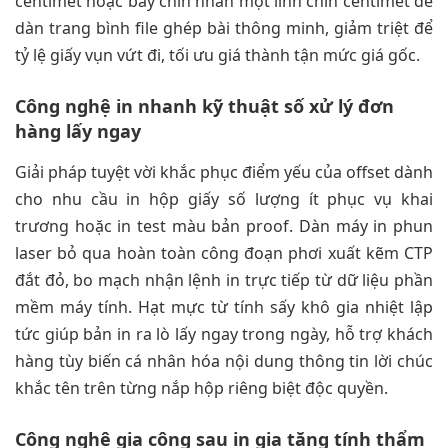
centimet hoặc bảy chín nhân một linh chín centimet để
dàn trang bình file ghép bài thông minh, giảm triệt để
tỷ lệ giấy vụn vứt đi, tối ưu giá thành tận mức giá gốc.
Công nghệ in nhanh kỹ thuật số xử lý đơn
hàng lấy ngay
Giải pháp tuyệt vời khắc phục điểm yếu của offset dành
cho nhu cầu in hộp giấy số lượng ít phục vụ khai
trương hoặc in test màu bản proof. Dàn máy in phun
laser bỏ qua hoàn toàn công đoạn phơi xuất kẽm CTP
đắt đỏ, bo mạch nhận lệnh in trực tiếp từ dữ liệu phần
mềm máy tính. Hạt mực từ tính sấy khô gia nhiệt lập
tức giúp bản in ra lò lấy ngay trong ngày, hỗ trợ khách
hàng tùy biến cá nhân hóa nội dung thông tin lời chúc
khắc tên trên từng nắp hộp riêng biệt độc quyền.
Công nghệ gia công sau in gia tăng tính thẩm