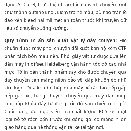
dạng AI Corel, thực hiện thao tác convert chuyển font
chữ thành outline khối, kiểm tra hệ màu, bù hao tràn lề
dao xén bleed hai milimet an toàn trước khi truyền dữ
liệu số chuyển xuống xưởng.
Quy trình in ấn sản xuất vật lý dây chuyền:
File
chuẩn được máy phơi chuyển đổi xuất bản hệ kẽm CTP
phân tách bốn màu nền. Phôi giấy vật tư được đưa lên
dàn máy in offset Heidelberg vận hành tốc độ cao nhả
mực. Tờ in bán thành phẩm sấy khô được chuyển qua
dây chuyền cán màng nilon bảo vệ, dập khuôn ép nhũ
kim logo. Đưa khuôn thép qua máy bế rập tạo nếp gấp
nếp gân xé, băng chuyền chuyển qua máy dán mép
keo hộp khóa đáy tự động tốc độ vạn chiếc mỗi giờ.
Cuối cùng, đội ngũ kiểm tra chất lượng KCS sẽ nhặt
loại bỏ tờ rách bẩn trước khi đóng gói co màng nilon
giao hàng qua hệ thống vận tải xe tải tận nơi.