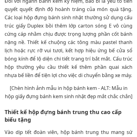
Đối với ngành bánh kem kỷ niệm, bao bì là yếu tố tiên
quyết quyết định độ hoành tráng của món quà tặng.
Các loại hộp đựng bánh sinh nhật thường sử dụng cấu
trúc giấy Duplex bồi thêm lớp carton sóng E vô cùng
cứng cáp nhằm chịu được trọng lượng phần cốt bánh
nặng nề. Thiết kế chuộng các tông màu pastel thanh
lịch hoặc rực rỡ vui tươi, kết hợp hiệu ứng bế cửa sổ
bóng kính để lộ diện chi tiết trang trí bắt mắt. Cấu trúc
hộp thường yêu cầu thiết kế thêm phần quai xách
nhựa bế liền để tiện lợi cho việc di chuyển bằng xe máy.
[Chèn hình ảnh mẫu in hộp bánh kem - ALT: Mẫu in
hộp giấy đựng bánh kem sinh nhật đẹp mắt chắc chắn]
Thiết kế hộp đựng bánh trung thu cao cấp
biếu tặng
Vào dịp tết đoàn viên, hộp bánh trung thu mang sứ