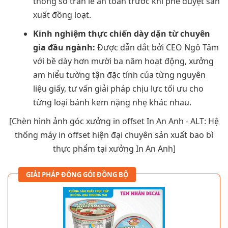
thông số tràn lề an toàn trước khi phê duyệt sản
xuất đồng loạt.
Kinh nghiệm thực chiến dày dặn từ chuyên
gia đầu ngành:
Được dẫn dắt bởi CEO Ngô Tâm
với bề dày hơn mười ba năm hoạt động, xưởng
am hiểu tường tận đặc tính của từng nguyên
liệu giấy, tư vấn giải pháp chịu lực tối ưu cho
từng loại bánh kem nặng nhẹ khác nhau.
[Chèn hình ảnh góc xưởng in offset In An Anh - ALT: Hệ
thống máy in offset hiện đại chuyên sản xuất bao bì
thực phẩm tại xưởng In An Anh]
GIẢI PHÁP ĐÓNG GÓI ĐỒNG BỘ