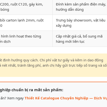
 C200, ruột C120, gáy kim,
Đính kèm sản phẩm điện máy,
 bóng
hướng dẫn dùng
 bồi carton lạnh 2mm, ruột
Trưng bày showroom, vật liệu
00
xây dựng
 hình linh hoạt theo từng
Cập nhật giá cả, bổ sung mã
ến dịch
hàng mới liên tục
t định hướng quy cách. Chi phí vật tư giấy và kẽm in dao động
ét nhất, tránh lãng phí, anh chị hãy gửi trực tiếp số trang và số
ghiệp chuẩn bị ra mắt sản phẩm:
in ấn? Xem ngay
Thiết Kế Catalogue Chuyên Nghiệp — Dịch V