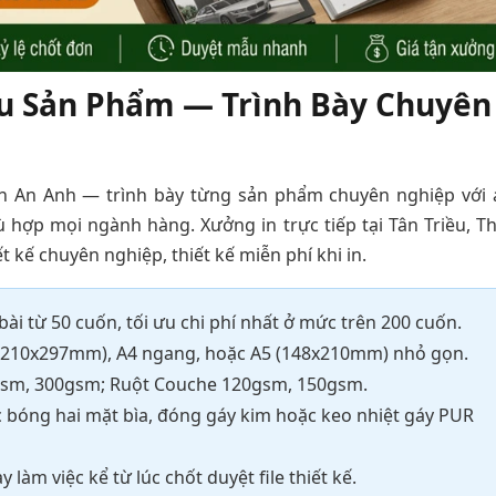
ệu Sản Phẩm — Trình Bày Chuyên
In An Anh — trình bày từng sản phẩm chuyên nghiệp với 
ù hợp mọi ngành hàng. Xưởng in trực tiếp tại Tân Triều, T
ết kế chuyên nghiệp, thiết kế miễn phí khi in.
i từ 50 cuốn, tối ưu chi phí nhất ở mức trên 200 cuốn.
210x297mm), A4 ngang, hoặc A5 (148x210mm) nhỏ gọn.
sm, 300gsm; Ruột Couche 120gsm, 150gsm.
óng hai mặt bìa, đóng gáy kim hoặc keo nhiệt gáy PUR
 làm việc kể từ lúc chốt duyệt file thiết kế.