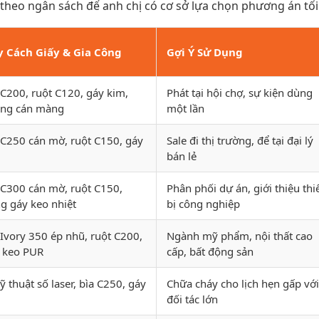
theo ngân sách để anh chị có cơ sở lựa chọn phương án tối
 Cách Giấy & Gia Công
Gợi Ý Sử Dụng
 C200, ruột C120, gáy kim,
Phát tại hội chợ, sự kiện dùng
ng cán màng
một lần
 C250 cán mờ, ruột C150, gáy
Sale đi thị trường, để tại đại lý
bán lẻ
 C300 cán mờ, ruột C150,
Phân phối dự án, giới thiệu thi
g gáy keo nhiệt
bị công nghiệp
 Ivory 350 ép nhũ, ruột C200,
Ngành mỹ phẩm, nội thất cao
 keo PUR
cấp, bất động sản
kỹ thuật số laser, bìa C250, gáy
Chữa cháy cho lịch hẹn gấp với
đối tác lớn