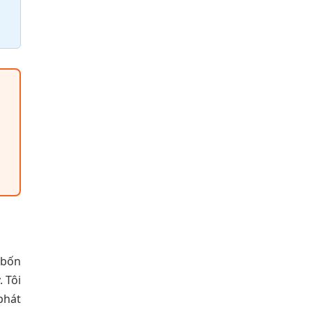
 bốn
 Tôi
phát