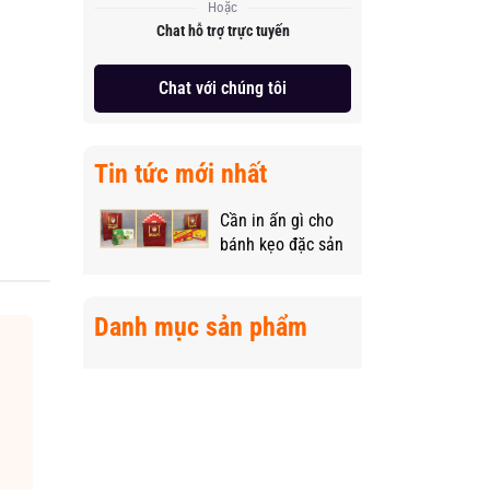
Hoặc
Chat hỗ trợ trực tuyến
Chat với chúng tôi
Tin tức mới nhất
Cần in ấn gì cho
bánh kẹo đặc sản
vùng miền để
“nâng tầm” sản
phẩm?
Danh mục sản phẩm