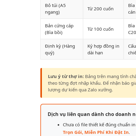
Bỏ túi (A5
Bìa
Từ 200 cuốn
ngang)
cán
Bản cứng cáp
Bìa
Từ 100 cuốn
(Bìa bồi)
C2
Định kỳ (Hàng
Ký hợp đồng in
Cấu
quý)
dài hạn
chi
Lưu ý từ thợ in:
Bảng trên mang tính chấ
theo từng đợt nhập khẩu. Để nhận báo giá n
lượng dự kiến qua Zalo xưởng.
Dịch vụ liên quan dành cho doanh n
Chưa có file thiết kế đúng chuẩn 
Trọn Gói, Miễn Phí Khi Đặt In
.