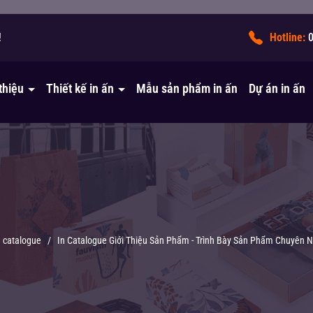
!
Hotline:
 thiệu
Thiết kế in ấn
Mẫu sản phẩm in ấn
Dự án in ấn
n catalogue
/
In Catalogue Giới Thiệu Sản Phẩm - Trình Bày Sản Phẩm Chuyên N