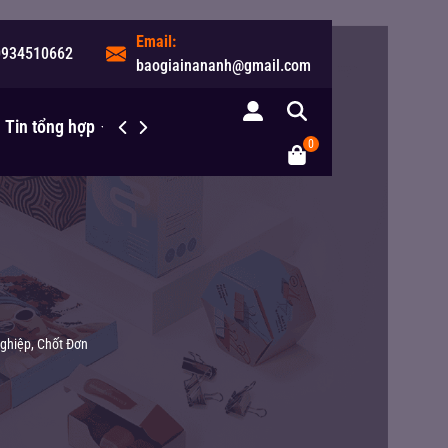
Email:
0934510662
baogiainananh@gmail.com
Tin tổng hợp
Liên hệ
0
ghiệp, Chốt Đơn