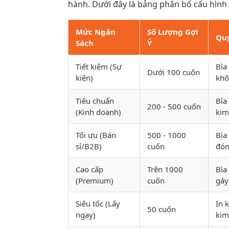
hành. Dưới đây là bảng phân bổ cấu hình 
Mức Ngân
Số Lượng Gợi
Quy
Sách
Ý
Tiết kiệm (Sự
Bìa
Dưới 100 cuốn
kiện)
khô
Tiêu chuẩn
Bìa
200 - 500 cuốn
(Kinh doanh)
kim
Tối ưu (Bán
500 - 1000
Bìa
sỉ/B2B)
cuốn
đón
Cao cấp
Trên 1000
Bìa
(Premium)
cuốn
gáy
Siêu tốc (Lấy
In 
50 cuốn
ngay)
kim