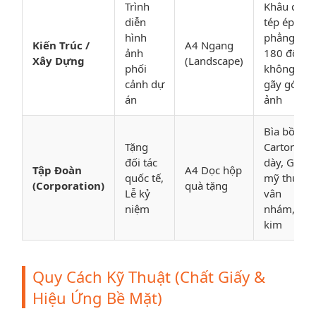
Trình
Khâu chỉ
diễn
tép ép
hình
phẳng
Kiến Trúc /
A4 Ngang
ảnh
180 độ
Xây Dựng
(Landscape)
phối
không
cảnh dự
gãy góc
án
ảnh
Bìa bồi
Tặng
Carton
đối tác
dày, Giấy
Tập Đoàn
A4 Dọc hộp
quốc tế,
mỹ thuật
(Corporation)
quà tặng
Lễ kỷ
vân
niệm
nhám, Ép
kim
Quy Cách Kỹ Thuật (Chất Giấy &
Hiệu Ứng Bề Mặt)