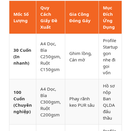
Quy
Mục
Mốc Số
Cách
Gia Công
Đích
Lượng
Giấy Đề
Đóng Gáy
Ứng
Xuất
Dụng
Profile
A4 Dọc,
Startup
30 Cuốn
Bìa
Ghim lồng,
gọn
(In
C250gsm,
Cán mờ
nhẹ đi
nhanh)
Ruột
gọi
C150gsm
vốn
Hồ sơ
A4 Dọc,
100
nộp
Bìa
Cuốn
Phay rãnh
Ban
C300gsm,
(Chuyên
keo PUR sâu
QLDA
Ruột
nghiệp)
đấu
C200gsm
thầu