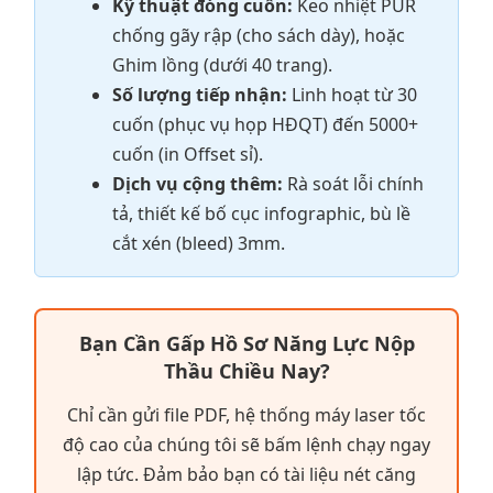
Kỹ thuật đóng cuốn:
Keo nhiệt PUR
chống gãy rập (cho sách dày), hoặc
Ghim lồng (dưới 40 trang).
Số lượng tiếp nhận:
Linh hoạt từ 30
cuốn (phục vụ họp HĐQT) đến 5000+
cuốn (in Offset sỉ).
Dịch vụ cộng thêm:
Rà soát lỗi chính
tả, thiết kế bố cục infographic, bù lề
cắt xén (bleed) 3mm.
Bạn Cần Gấp Hồ Sơ Năng Lực Nộp
Thầu Chiều Nay?
Chỉ cần gửi file PDF, hệ thống máy laser tốc
độ cao của chúng tôi sẽ bấm lệnh chạy ngay
lập tức. Đảm bảo bạn có tài liệu nét căng