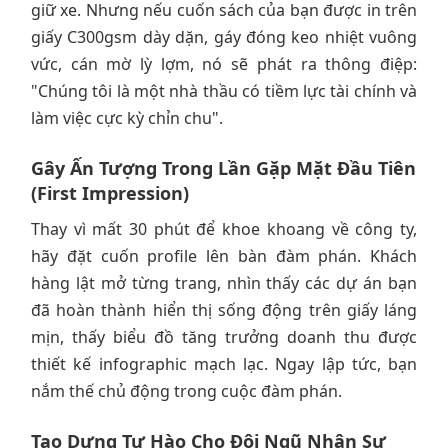
giữ xe. Nhưng nếu cuốn sách của bạn được in trên
giấy C300gsm dày dặn, gáy đóng keo nhiệt vuông
vức, cán mờ lỳ lợm, nó sẽ phát ra thông điệp:
"Chúng tôi là một nhà thầu có tiềm lực tài chính và
làm việc cực kỳ chỉn chu".
Gây Ấn Tượng Trong Lần Gặp Mặt Đầu Tiên
(First Impression)
Thay vì mất 30 phút để khoe khoang về công ty,
hãy đặt cuốn profile lên bàn đàm phán. Khách
hàng lật mở từng trang, nhìn thấy các dự án bạn
đã hoàn thành hiển thị sống động trên giấy láng
mịn, thấy biểu đồ tăng trưởng doanh thu được
thiết kế infographic mạch lạc. Ngay lập tức, bạn
nắm thế chủ động trong cuộc đàm phán.
Tạo Dựng Tự Hào Cho Đội Ngũ Nhân Sự