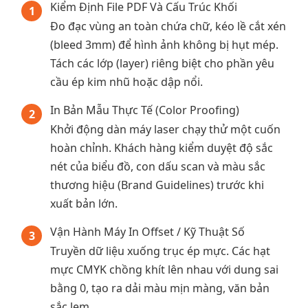
Kiểm Định File PDF Và Cấu Trúc Khối
1
Đo đạc vùng an toàn chứa chữ, kéo lề cắt xén
(bleed 3mm) để hình ảnh không bị hụt mép.
Tách các lớp (layer) riêng biệt cho phần yêu
cầu ép kim nhũ hoặc dập nổi.
In Bản Mẫu Thực Tế (Color Proofing)
2
Khởi động dàn máy laser chạy thử một cuốn
hoàn chỉnh. Khách hàng kiểm duyệt độ sắc
nét của biểu đồ, con dấu scan và màu sắc
thương hiệu (Brand Guidelines) trước khi
xuất bản lớn.
Vận Hành Máy In Offset / Kỹ Thuật Số
3
Truyền dữ liệu xuống trục ép mực. Các hạt
mực CMYK chồng khít lên nhau với dung sai
bằng 0, tạo ra dải màu mịn màng, văn bản
sắc lẹm.