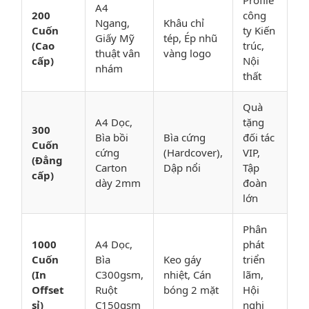
Profile
A4
200
công
Ngang,
Khâu chỉ
Cuốn
ty Kiến
Giấy Mỹ
tép, Ép nhũ
(Cao
trúc,
thuật vân
vàng logo
cấp)
Nội
nhám
thất
Quà
A4 Dọc,
tặng
300
Bìa bồi
Bìa cứng
đối tác
Cuốn
cứng
(Hardcover),
VIP,
(Đẳng
Carton
Dập nổi
Tập
cấp)
dày 2mm
đoàn
lớn
Phân
1000
A4 Dọc,
phát
Cuốn
Bìa
Keo gáy
triển
(In
C300gsm,
nhiệt, Cán
lãm,
Offset
Ruột
bóng 2 mặt
Hội
sỉ)
C150gsm
nghị