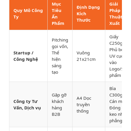
Mục
Giải
Định Dạng
Quy Mô Công
Tiêu
Pháp Kỹ
Kích
Ty
Ấn
Thuật Đề
Thước
Phẩm
Xuất
Giấy
Pitching
C250gsm,
gọi vốn,
Phủ bóng
Startup /
Thể
Vuông
UV cục bộ
Công Nghệ
hiện
21x21cm
vào
sáng
Logo/Sản
tạo
phẩm
Bìa
Gặp gỡ
C300gsm
A4 Dọc
Công ty Tư
khách
Cán mờ,
truyền
Vấn, Dịch vụ
hàng
Đóng gáy
thống
B2B
keo nhiệt
phẳng