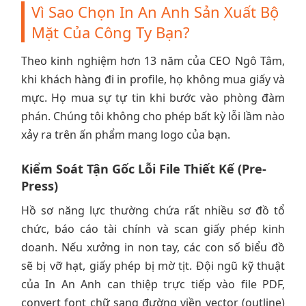
Vì Sao Chọn In An Anh Sản Xuất Bộ
Mặt Của Công Ty Bạn?
Theo kinh nghiệm hơn 13 năm của CEO Ngô Tâm,
khi khách hàng đi in profile, họ không mua giấy và
mực. Họ mua sự tự tin khi bước vào phòng đàm
phán. Chúng tôi không cho phép bất kỳ lỗi lầm nào
xảy ra trên ấn phẩm mang logo của bạn.
Kiểm Soát Tận Gốc Lỗi File Thiết Kế (Pre-
Press)
Hồ sơ năng lực thường chứa rất nhiều sơ đồ tổ
chức, báo cáo tài chính và scan giấy phép kinh
doanh. Nếu xưởng in non tay, các con số biểu đồ
sẽ bị vỡ hạt, giấy phép bị mờ tịt. Đội ngũ kỹ thuật
của In An Anh can thiệp trực tiếp vào file PDF,
convert font chữ sang đường viền vector (outline)