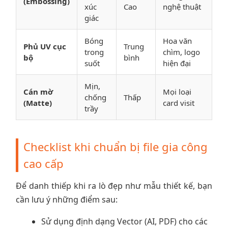
(Embossing)
xúc
Cao
nghệ thuật
giác
Bóng
Hoa văn
Phủ UV cục
Trung
trong
chìm, logo
bộ
bình
suốt
hiện đại
Mịn,
Cán mờ
Mọi loại
chống
Thấp
(Matte)
card visit
trầy
Checklist khi chuẩn bị file gia công
cao cấp
Để danh thiếp khi ra lò đẹp như mẫu thiết kế, bạn
cần lưu ý những điểm sau:
Sử dụng định dạng Vector (AI, PDF) cho các