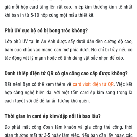
giá mỗi hộp card tăng lên rất cao. In ép kim thường kinh tế nhất
khi bạn in từ 5-10 hộp cùng một mẫu thiết kế.
Phủ UV cục bộ có bị bong tróc không?
Lớp phủ UV tại In An Anh được sấy dưới dàn đèn cường độ cao,
bám cực chắc vào màng cán mờ phía dưới. Nó chỉ bị trầy nếu có
tác động vật lý mạnh hoặc cố tình dùng vật sắc nhọn để cào.
Danh thiếp điện tử QR có gia công cao cấp được không?
Rất nên! Bạn có thể xem thêm về
card visit điện tử QR
. Việc kết
hợp công nghệ hiện đại với một tấm card ép kim sang trọng là
cách tuyệt vời để để lại ấn tượng khó quên.
Thời gian in card ép kim/dập nổi là bao lâu?
Do phải mất công đoạn làm khuôn và gia công thủ công, thời
gian thường mất từ 3-5 ngày làm việc. Nếu bạn cần lấy ngay, các