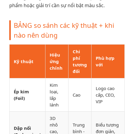
phẩm hoặc giải trí cần sự nổi bật màu sắc.
BẢNG so sánh các kỹ thuật + khi
nào nên dùng
Chi
Hiệu
phí
Phù hợp
Kỹ thuật
ứng
tương
với
chính
đối
Kim
Logo cao
Ép kim
loại,
Cao
cấp, CEO,
(Foil)
lấp
VIP
lánh
3D
nhô
Trung
Biểu tượng
Dập nổi
cao,
bình -
đơn giản,