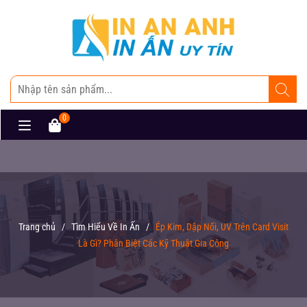
0
Trang chủ
/
Tìm Hiểu Về In Ấn
/
Ép Kim, Dập Nổi, UV Trên Card Visit
Là Gì? Phân Biệt Các Kỹ Thuật Gia Công