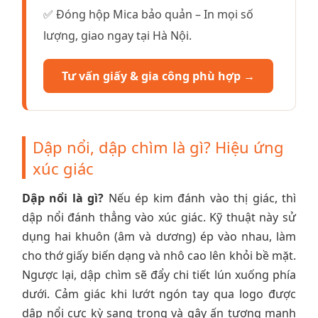
✅ Đóng hộp Mica bảo quản – In mọi số
lượng, giao ngay tại Hà Nội.
Tư vấn giấy & gia công phù hợp →
Dập nổi, dập chìm là gì? Hiệu ứng
xúc giác
Dập nổi là gì?
Nếu ép kim đánh vào thị giác, thì
dập nổi đánh thẳng vào xúc giác. Kỹ thuật này sử
dụng hai khuôn (âm và dương) ép vào nhau, làm
cho thớ giấy biến dạng và nhô cao lên khỏi bề mặt.
Ngược lại, dập chìm sẽ đẩy chi tiết lún xuống phía
dưới. Cảm giác khi lướt ngón tay qua logo được
dập nổi cực kỳ sang trọng và gây ấn tượng mạnh